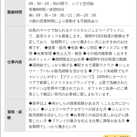
09：30～20：30の間で、シフト交代制
実働8時間／休憩60分
勤務時間
例）09：30～18：30／11：30～20：30
※館の営業時間により変動する可能性あり
白鳥のマークで知られるクリスタルジュエリーブランドに
て、販売スタッフを募集します。 期間中18日程度の勤務を予
定しており、短期間でしっかり働きたい方におすすめのお仕
事です。 ◆接客・販売 ◆包装 ◆レジ対応 ◆ディスプレイ整
理 ◆在庫管理 ◆売上入力・報告 ◆その他付随業務 ＼おすす
めポイント／ ◆期間限定のお仕事 ◆期間中18日程度の勤務
仕事内容
◆高時給でしっかり稼げる ◆駅チカで通勤ラクラク ◆ジュエ
リー・アパレル販売経験を活かせる ◆ブランド未経験でもチ
ャレンジしやすい 【ブランドについて】 1895年にオースト
リアで創業したクリスタルブランドです。上質で洗練された
デザインは世界中で愛されており、ギフトやご自身へのご褒
美として幅広い世代のお客様に親しまれています。
◆高卒以上 ◆何かしらの接客経験がある方 ＼こんな方にぴっ
たり／ ◆ジュエリーやアクセサリーが好きな方 ◆ジュエリー
資格・経
販売経験を活かしたい方 ◆お客様との会話を楽しみながら接
験
客したい方 ◆ブランドの魅力を伝える仕事に興味がある方 ◆
短期間でしっかり働きたい方