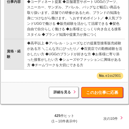
仕事内容
◆コーディネート提案 ◆店舗運営サポート UGGのブーツ、
スニーカー、サンダル、アパレル、バッグなど幅広い商品を
取り扱います。店舗での研修があるため、ブランドの知識を
身につけながら働けます。 ＼おすすめポイント／ ◆人気ブラ
ンドUGGで働ける ◆販売経験を活かして活躍できる ◆髪色
自由で自分らしく働ける ◆お客様とじっくり向き合える接客
スタイル ◆ブランド知識や提案力が身につく
◆高卒以上 ◆アパレル・シューズなどの提案型接客販売経験
がある方 ＼こんな方にぴったり／ ◆百貨店での勤務経験を活
資格・経
かしたい方 ◆UGGのブランドが好きな方 ◆お客様に寄り添
験
った接客がしたい方 ◆シューズやファッションに興味がある
方 ◆チームワークを大切にできる方
e1ss2901
詳細を見る
このお仕事に応募
425
件ヒット
次の10件
(1～10件表示中)