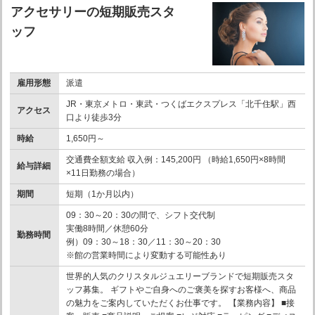
アクセサリーの短期販売スタ
ッフ
雇用形態
派遣
JR・東京メトロ・東武・つくばエクスプレス「北千住駅」西
アクセス
口より徒歩3分
時給
1,650円～
交通費全額支給 収入例：145,200円 （時給1,650円×8時間
給与詳細
×11日勤務の場合）
期間
短期（1か月以内）
09：30～20：30の間で、シフト交代制
実働8時間／休憩60分
勤務時間
例）09：30～18：30／11：30～20：30
※館の営業時間により変動する可能性あり
世界的人気のクリスタルジュエリーブランドで短期販売スタ
ッフ募集。 ギフトやご自身へのご褒美を探すお客様へ、商品
の魅力をご案内していただくお仕事です。 【業務内容】 ■接