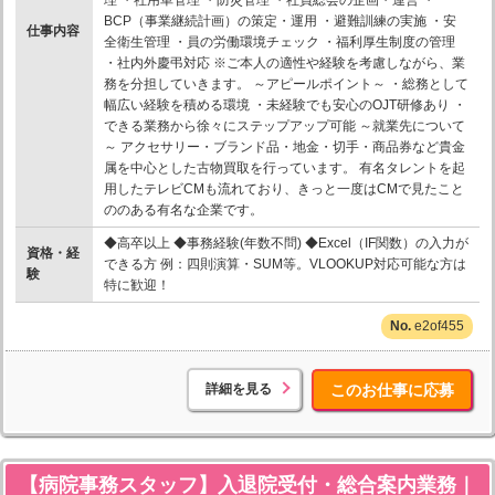
BCP（事業継続計画）の策定・運用 ・避難訓練の実施 ・安
仕事内容
全衛生管理 ・員の労働環境チェック ・福利厚生制度の管理
・社内外慶弔対応 ※ご本人の適性や経験を考慮しながら、業
務を分担していきます。 ～アピールポイント～ ・総務として
幅広い経験を積める環境 ・未経験でも安心のOJT研修あり ・
できる業務から徐々にステップアップ可能 ～就業先について
～ アクセサリー・ブランド品・地金・切手・商品券など貴金
属を中心とした古物買取を行っています。 有名タレントを起
用したテレビCMも流れており、きっと一度はCMで見たこと
ののある有名な企業です。
◆高卒以上 ◆事務経験(年数不問) ◆Excel（IF関数）の入力が
資格・経
できる方 例：四則演算・SUM等。VLOOKUP対応可能な方は
験
特に歓迎！
e2of455
詳細を見る
このお仕事に応募
【病院事務スタッフ】入退院受付・総合案内業務｜