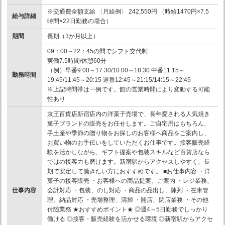
※交通費全額支給 〈月給例〉 242,550円 （時給1470円×7.5
給与詳細
時間×22日勤務の場合）
期間
長期（3か月以上）
09：00～22：45の間でシフト交代制
実働7.5時間/休憩60分
（例）早番9:00～17:30/10:00～18:30 中番11:15～
勤務時間
19:45/11:45～20:15 遅番12:45～21:15/14:15～22:45
※上記時間帯は一例です。館の営業時間により変動する可能
性あり
京王百貨店新宿店内の洋菓子売場で、長年愛される人気焼き
菓子ブランドの販売をお任せします。ご自宅用はもちろん、
手土産や季節の贈り物をお探しのお客様へ商品をご案内し、
お買い物のお手伝いをしていただくお仕事です。接客販売経
験を活かしながら、ギフト提案や包装スキルなど百貨店なら
ではの接客力も磨けます。新宿駅からアクセスしやすく、長
期で安定して働きたい方におすすめです。 ■お仕事内容 ・洋
菓子の接客販売 ・お客様への商品提案、ご案内 ・レジ業務、
仕事内容
会計対応 ・包装、のし対応 ・商品の品出し、陳列 ・在庫管
理、納品対応 ・売場整理、清掃 ・開店、閉店業務 ・その他
付随業務 ★おすすめポイント★ ◎週4～5日勤務でしっかり
働ける ◎接客・販売経験を活かせる環境 ◎新宿駅からアクセ