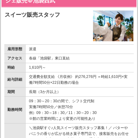
シェ販売＠池袋西武
スイーツ販売スタッフ
雇用形態
派遣
アクセス
各線「池袋駅」東口直結
時給
1,610円～
交通費全額支給 《月収例》 約276,276円 ＝時給1,610円×実
給与詳細
働7時間50分×22日勤務の場合
期間
長期（3か月以上）
09：30～20：30の間で、シフト交代制
実働7時間50分／休憩70分
勤務時間
例）09：30～18：30／11：30～20：30
※館の営業時間により変更の可能性あり
＼池袋駅すぐ♪人気スイーツ販売スタッフ募集！／ バターや
バニラの香りが広がる焼き菓子専門店で、接客販売をお任せ