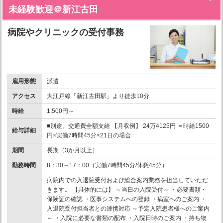
未経験歓迎＠新江古田
病院やクリニックの受付事務
雇用形態
派遣
アクセス
大江戸線「新江古田駅」より徒歩10分
時給
1,500円～
■別途、交通費全額支給 【月収例】 24万4125円 ＝時給1500
給与詳細
円×実働7時間45分×21日の場合
期間
長期（3か月以上）
勤務時間
8：30～17：00（実働7時間45分/休憩45分）
病院内での入退院受付および総合案内業務を担当していただ
きます。 【具体的には】 ～当日の入院受付～ ・必要書類・
保険証の確認 ・医事システムへの登録 ・病室へのご案内 ・
入退院受付担当者との連携対応 ～予定入院患者様へのご案内
～ ・入院に必要な書類の配布 ・入院日時のご案内 ・持ち物