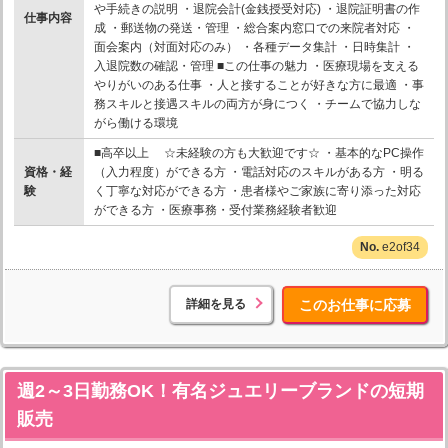
や手続きの説明 ・退院会計(金銭授受対応) ・退院証明書の作
仕事内容
成 ・郵送物の発送・管理 ・総合案内窓口での来院者対応 ・
面会案内（対面対応のみ） ・各種データ集計 ・日時集計 ・
入退院数の確認・管理 ■この仕事の魅力 ・医療現場を支える
やりがいのある仕事 ・人と接することが好きな方に最適 ・事
務スキルと接遇スキルの両方が身につく ・チームで協力しな
がら働ける環境
■高卒以上 ☆未経験の方も大歓迎です☆ ・基本的なPC操作
資格・経
（入力程度）ができる方 ・電話対応のスキルがある方 ・明る
験
く丁寧な対応ができる方 ・患者様やご家族に寄り添った対応
ができる方 ・医療事務・受付業務経験者歓迎
e2of34
詳細を見る
このお仕事に応募
週2～3日勤務OK！有名ジュエリーブランドの短期
販売