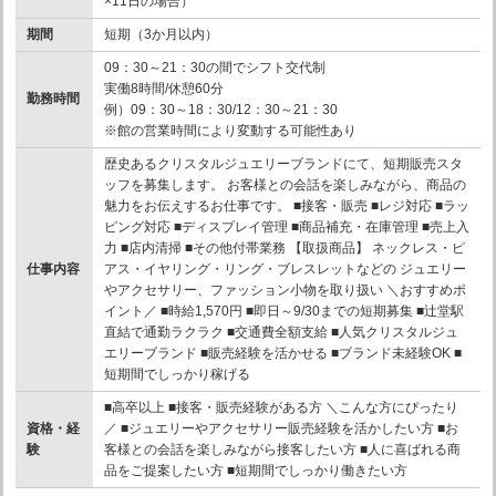
×11日の場合）
期間
短期（3か月以内）
09：30～21：30の間でシフト交代制
実働8時間/休憩60分
勤務時間
例）09：30～18：30/12：30～21：30
※館の営業時間により変動する可能性あり
歴史あるクリスタルジュエリーブランドにて、短期販売スタ
ッフを募集します。 お客様との会話を楽しみながら、商品の
魅力をお伝えするお仕事です。 ■接客・販売 ■レジ対応 ■ラッ
ピング対応 ■ディスプレイ管理 ■商品補充・在庫管理 ■売上入
力 ■店内清掃 ■その他付帯業務 【取扱商品】 ネックレス・ピ
仕事内容
アス・イヤリング・リング・ブレスレットなどの ジュエリー
やアクセサリー、ファッション小物を取り扱い ＼おすすめポ
イント／ ■時給1,570円 ■即日～9/30までの短期募集 ■辻堂駅
直結で通勤ラクラク ■交通費全額支給 ■人気クリスタルジュ
エリーブランド ■販売経験を活かせる ■ブランド未経験OK ■
短期間でしっかり稼げる
■高卒以上 ■接客・販売経験がある方 ＼こんな方にぴったり
資格・経
／ ■ジュエリーやアクセサリー販売経験を活かしたい方 ■お
験
客様との会話を楽しみながら接客したい方 ■人に喜ばれる商
品をご提案したい方 ■短期間でしっかり働きたい方