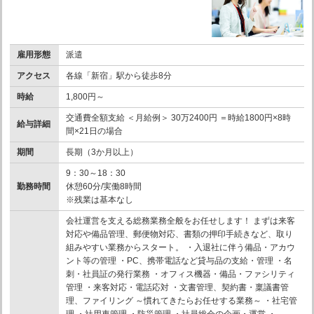
雇用形態
派遣
アクセス
各線「新宿」駅から徒歩8分
時給
1,800円～
交通費全額支給 ＜月給例＞ 30万2400円 ＝時給1800円×8時
給与詳細
間×21日の場合
期間
長期（3か月以上）
9：30～18：30
勤務時間
休憩60分/実働8時間
※残業は基本なし
会社運営を支える総務業務全般をお任せします！ まずは来客
対応や備品管理、郵便物対応、書類の押印手続きなど、取り
組みやすい業務からスタート。 ・入退社に伴う備品・アカウ
ント等の管理 ・PC、携帯電話など貸与品の支給・管理 ・名
刺・社員証の発行業務 ・オフィス機器・備品・ファシリティ
管理 ・来客対応・電話応対 ・文書管理、契約書・稟議書管
理、ファイリング ～慣れてきたらお任せする業務～ ・社宅管
理 ・社用車管理 ・防災管理 ・社員総会の企画・運営 ・