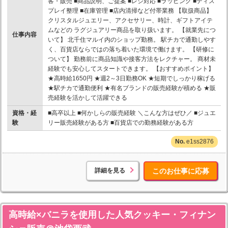
客・販売 ■商品説明、ご提案 ■レジ対応 ■ラッピング ■ディス
プレイ整理 ■在庫管理 ■店内清掃など付帯業務 【取扱商品】
クリスタルジュエリー、アクセサリー、時計、ギフトアイテ
ムなどの ラグジュアリー商品を取り扱います。 【就業先につ
仕事内容
いて】 北千住マルイ内のショップ勤務。 駅チカで通勤しやす
く、百貨店ならではの落ち着いた環境で働けます。 【研修に
ついて】 勤務前に商品知識や接客方法をレクチャー。 商材未
経験でも安心してスタートできます。 【おすすめポイント】
★高時給1650円 ★週2～3日勤務OK ★短期でしっかり稼げる
★駅チカで通勤便利 ★有名ブランドの販売経験が積める ★販
売経験を活かして活躍できる
資格・経
■高卒以上 ■何かしらの販売経験 ＼こんな方はぜひ／ ■ジュエ
験
リー販売経験がある方 ■百貨店での勤務経験がある方
e1ss2876
詳細を見る
このお仕事に応募
高時給×バニラを使用した人気クッキー・フィナン