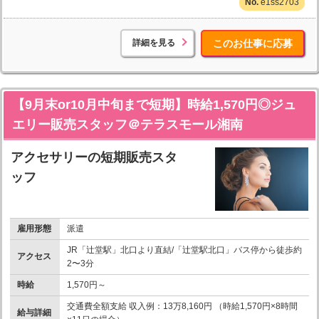
e1ss2703
詳細を見る
このお仕事に応募
【9月末or10月中旬まで短期】時給1,570円◎ジュ
エリー販売スタッフ＠テラスモール湘南
アクセサリーの短期販売スタ
ッフ
雇用形態
派遣
JR「辻堂駅」北口より直結/「辻堂駅北口」バス停から徒歩約
アクセス
2〜3分
時給
1,570円～
交通費全額支給 収入例：13万8,160円 （時給1,570円×8時間
給与詳細