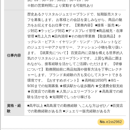
※館の営業時間により変動する可能性あり
歴史あるクリスタルジュエリーブランドで、短期販売スタッ
フを募集します。 お客様との会話を楽しみながら、商品の魅
力をお伝えするお仕事です。 【業務内容】 ■接客・販売 ■レ
ジ対応 ■ラッピング対応 ■ディスプレイ管理 ■商品補充・在庫
管理 ■売上入力 ■店内清掃 ■その他付帯業務 【取扱商品】 ネ
ックレス・ピアス・イヤリング・リング・ブレスレットなど
のジュエリーやアクセサリー、 ファッション小物を取り扱い
ます。 【就業先について】 百貨店内に店舗を構える世界的人
仕事内容
気のクリスタルジュエリーブランドです。 上質な商品に囲ま
れながら、接客経験を活かしてご活躍いただけます。 【研修
について】 勤務開始前に商品知識や接客方法を丁寧にレクチ
ャーします。 ブランド未経験の方も安心してスタートできる
環境です。 【おすすめポイント】 ★高時給1650円 ★8/1～
9/30までの短期募集 ★横浜駅から徒歩圏内 ★交通費全額支給
★百貨店での勤務 ★人気ジュエリーブランド ★高島屋での経
験を活かせる ★短期間でしっかり稼げる
資格・経
■高卒以上 ■高島屋での勤務経験 ＼こんな方はぜひ／ ■百貨店
験
での勤務経験がある方 ■ジュエリー販売経験がある方
e1ss2962