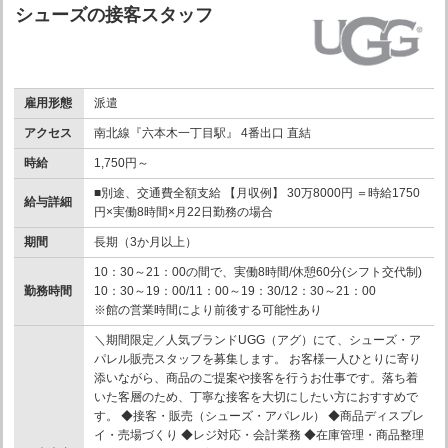
シューズの接客スタッフ
雇用形態
派遣
アクセス
南北線『六本木一丁目駅』 4番出口 直結
時給
1,750円～
■別途、交通費全額支給 【月収例】 30万8000円 ＝時給1750
給与詳細
円×実働8時間×月22日勤務の場合
期間
長期（3か月以上）
10：30～21：00の間で、実働8時間/休憩60分(シフト交代制)
勤務時間
10：30～19：00/11：00～19：30/12：30～21：00
※館の営業時間により前後する可能性あり
＼期間限定／人気ブランドUGG（アグ）にて、シューズ・ア
パレル販売スタッフを募集します。 お客様一人ひとりに寄り
添いながら、商品のご提案や接客を行うお仕事です。落ち着
いた客層のため、丁寧な接客を大切にしたい方におすすめで
す。 ◆接客・販売（シューズ・アパレル） ◆商品ディスプレ
イ・売場づくり ◆レジ対応・会計業務 ◆在庫管理・商品整理