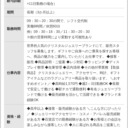
給与詳細
×11日勤務の場合）
期間
長期（3か月以上）
09：30～20：30の間で、シフト交代制
実働8時間／休憩60分
勤務時間
例）09：30～18：30／11：30～20：30
※館の営業時間により変動する可能性あり
世界的人気のクリスタルジュエリーブランドにて、販売スタ
ッフを募集します。ギフトやご自身へのご褒美を探すお客様
へ、商品の魅力をご案内していただくお仕事です。 ◆接客・
販売 ◆商品説明・ご提案 ◆レジ対応 ◆ラッピング ◆ディス
プレイ整理 ◆在庫管理 ◆店内清掃 ◆その他付帯業務 【取扱
仕事内容
商品】 クリスタルジュエリー、アクセサリー、時計、ギフト
アイテムなどのラグジュアリー商品を取り扱います。 ＼おす
すめポイント／ ◆高時給1,570円 ◆週2～3日勤務OK ◆長期
で安定して働ける ◆駅チカで通勤便利 ◆有名ジュエリーブラ
ンドで働ける ◆販売経験を活かして活躍できる ◆ブランド未
経験OK
◆高卒以上 ◆接客・販売経験がある方 ＼こんな方にぴったり
／ ◆ジュエリーやアクセサリー・コスメ・アパレル販売経験
資格・経
がある方 ◆百貨店での勤務経験がある方 ◆お客様との会話を
験
楽しみながら接客したい方 ◆人に喜ばれる商品をご提案した