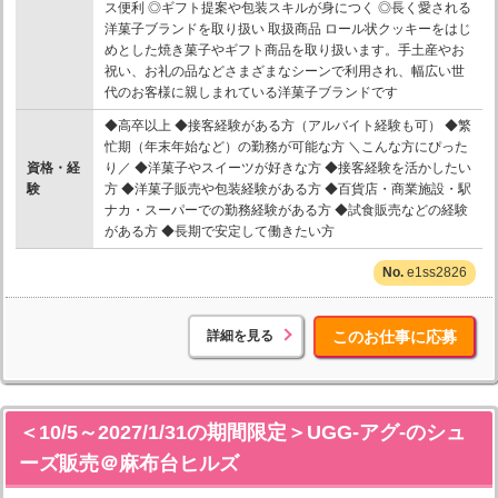
ス便利 ◎ギフト提案や包装スキルが身につく ◎長く愛される
洋菓子ブランドを取り扱い 取扱商品 ロール状クッキーをはじ
めとした焼き菓子やギフト商品を取り扱います。手土産やお
祝い、お礼の品などさまざまなシーンで利用され、幅広い世
代のお客様に親しまれている洋菓子ブランドです
◆高卒以上 ◆接客経験がある方（アルバイト経験も可） ◆繁
忙期（年末年始など）の勤務が可能な方 ＼こんな方にぴった
資格・経
り／ ◆洋菓子やスイーツが好きな方 ◆接客経験を活かしたい
験
方 ◆洋菓子販売や包装経験がある方 ◆百貨店・商業施設・駅
ナカ・スーパーでの勤務経験がある方 ◆試食販売などの経験
がある方 ◆長期で安定して働きたい方
e1ss2826
詳細を見る
このお仕事に応募
＜10/5～2027/1/31の期間限定＞UGG-アグ-のシュ
ーズ販売＠麻布台ヒルズ