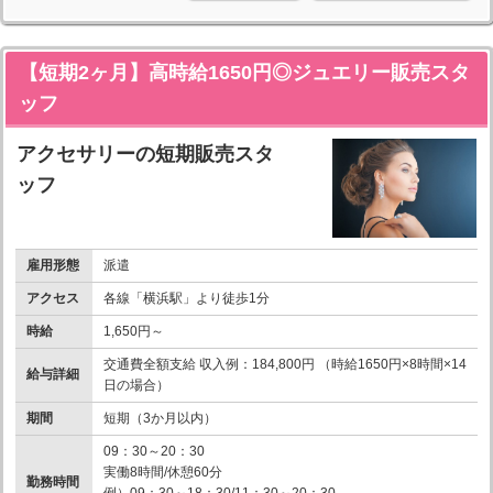
【短期2ヶ月】高時給1650円◎ジュエリー販売スタ
ッフ
アクセサリーの短期販売スタ
ッフ
雇用形態
派遣
アクセス
各線「横浜駅」より徒歩1分
時給
1,650円～
交通費全額支給 収入例：184,800円 （時給1650円×8時間×14
給与詳細
日の場合）
期間
短期（3か月以内）
09：30～20：30
実働8時間/休憩60分
勤務時間
例）09：30～18：30/11：30～20：30