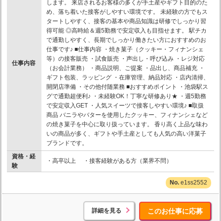
します。 来店されるお客様の多くが手土産やギフト目的のた
め、落ち着いた接客がしやすい環境です。 未経験の方でもス
タートしやすく、接客の基本や商品知識は研修でしっかり習
得可能 ◎高時給＆週5勤務で安定収入も目指せます。 駅チカ
で通勤しやすく、長期でしっかり働きたい方におすすめのお
仕事です♪ ■仕事内容 ・焼き菓子（クッキー・フィナンシェ
等）の接客販売 ・試食販売 ・声出し・呼び込み ・レジ対応
仕事内容
（お会計業務） ・商品説明、ご提案 ・品出し、商品補充 ・
ギフト包装、ラッピング ・在庫管理、納品対応 ・店内清掃、
開閉店準備 ・その他付随業務 ■おすすめポイント ・池袋駅ス
グで通勤超便利♪ ・未経験OK！丁寧な研修あり★ ・週5勤務
で安定収入GET ・人気スイーツで接客しやすい環境♪ ■取扱
商品 バニラやバターを使用したクッキー、フィナンシェなど
の焼き菓子を中心に取り扱っています。 香り高く上品な味わ
いの商品が多く、ギフトや手土産としても人気の高い洋菓子
ブランドです。
資格・経
・高卒以上 ・接客経験がある方（業界不問）
験
e1ss2552
詳細を見る
このお仕事に応募