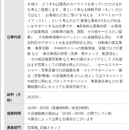
を傾け、 どうすれば最高のカーライフを送っていただけるか
を考えご提案します。 車という単なる移動手段（モノ）だけ
ではなく、 お客様の人生に”彩り”を与える 「スマートカーラ
イフ（コト）」という考えの上で 最適な運命の1台との出会
いをサポートするお仕事です。 ■具体的な業務内容 ・お客様
との提案商談 （自動車の販売、買取、その他サービスのご提
仕事内容
案） ※自動車保険やローンといった金融商品も含む ※来
店対応やアポイントがある訪問対応も含む ・自動車の査定業
務 ・集客活動 ※webサイトへの情報登録、店舗ブログの更
新 など ・展示車両の管理（洗車、再チェック、配置含む）
・その他店舗運営業務 など ■その後のキャリアとして 入社後
はまず営業としての実績を積んだのちに、 ・セールスマネー
ジャー：営業店舗での店舗責任者 ・ストアマネージャー：拠
点（営業/整備）の店舗責任者 さらに先としてはマネジメント
や経営に関わる ブロックマネージャー、事業責任者などの 影
響範囲の広いキャリアも実現可能です。
給料（月
25万円～
給）
10:00～20:00（実働8時間／休憩1時間）
就業時間
※店舗勤務の場合は「10:00～20:00」の間でシフト制
※拠点によっては異なる場合がございます
募集部門
営業職_店舗スタッフ