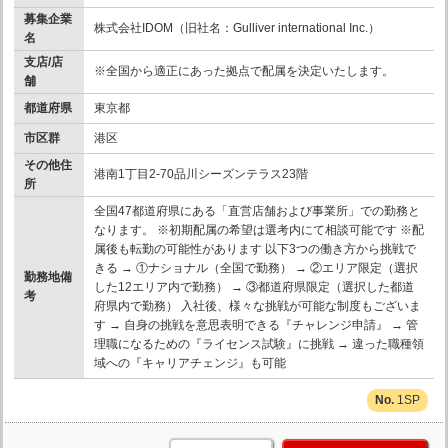
募集企業
株式会社IDOM（旧社名：Gulliver international Inc.）
名
支店/店
※全国から適正にあった拠点で配属を決定いたします。
舗
都道府県
東京都
市区群
港区
その他住
港南1丁目2-70品川シーズンテラス23階
所
全国47都道府県にある「直営店舗および事業所」での勤務と
なります。 ※初期配属の希望は選考内にて相談可能です ※配
属後も転勤の可能性があります 以下3つの働き方から挑戦で
きる → ①ナショナル（全国で勤務） → ②エリア限定（選択
勤務地備
した12エリア内で勤務） → ③都道府県限定（選択した都道
考
府県内で勤務） 入社後、様々な挑戦が可能な制度もございま
す → 自身の挑戦を意思表明できる『チャレンジ申請』 → 管
理職になるための『ライセンス試験』に挑戦 → 違った職種領
域への『キャリアチェンジ』も可能
1SP