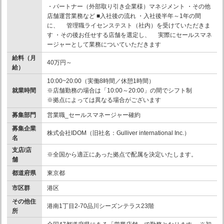
・パートナー（外部取り引き企業様）マネジメント ・その他
店舗運営業務など ■入社後の流れ ・入社後半年～1年の間
に、 管理職ライセンステスト（社内）を受けていただきま
す ・その後お任せする店舗を選定し、 実際にセールスマネ
ージャーとして業務についていただきます
給料（月
40万円～
給）
10:00~20:00（実働8時間／休憩1時間）
就業時間
※店舗勤務の場合は「10:00～20:00」の間でシフト制
※拠点によっては異なる場合がございます
募集部門
営業職_セールスマネージャー確約
募集企業
株式会社IDOM（旧社名：Gulliver international Inc.）
名
支店/店
※全国から適正にあった拠点で配属を決定いたします。
舗
都道府県
東京都
市区群
港区
その他住
港南1丁目2-70品川シーズンテラス23階
所