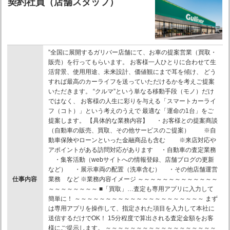
契約社員（店舗スタッフ）
”全国に展開するガリバー店舗にて、お車の提案営業（買取・
販売）を行ってもらいます。 お客様一人ひとりに合わせて生
活背景、使用用途、未来設計、価値観にまで耳を傾け、 どう
すれば最高のカーライフを送っていただけるかを考えご提案
いただきます。 “クルマ”という単なる移動手段（モノ）だけ
ではなく、 お客様の人生に彩りを与える「スマートカーライ
フ（コト）」という考えのうえで 最適な「運命の1台」をご
提案します。 【具体的な業務内容】 ・お客様との提案商談
（自動車の販売、買取、その他サービスのご提案） ※自
動車保険やローンといった金融商品も含む ※来店対応や
アポイントがある訪問対応があります ・自動車の査定業務
・集客活動（webサイトへの情報登録、店舗ブログの更新
など） ・展示車両の配置（洗車含む） ・その他店舗運営
仕事内容
業務 など ※業務内容イメージ ～～～～～～～～～～～～～
～～～～～～～～ ■「買取」…査定も専用アプリに入力して
簡単に！ ～～～～～～～～～～～～～～～～～～～～～ まず
は専用アプリを操作して、指定された項目を入力して本社に
送信するだけでOK！ 15分程度で算出される査定金額をお客
様にご提示します。 ～～～～～～～～～～～～～～～～～～