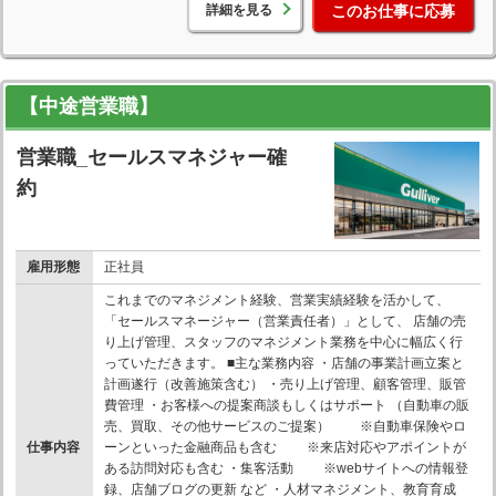
詳細を見る
このお仕事に応募
【中途営業職】
営業職_セールスマネジャー確
約
雇用形態
正社員
これまでのマネジメント経験、営業実績経験を活かして、
「セールスマネージャー（営業責任者）」として、 店舗の売
り上げ管理、スタッフのマネジメント業務を中心に幅広く行
っていただきます。 ■主な業務内容 ・店舗の事業計画立案と
計画遂行（改善施策含む） ・売り上げ管理、顧客管理、販管
費管理 ・お客様への提案商談もしくはサポート （自動車の販
売、買取、その他サービスのご提案） ※自動車保険やロ
仕事内容
ーンといった金融商品も含む ※来店対応やアポイントが
ある訪問対応も含む ・集客活動 ※webサイトへの情報登
録、店舗ブログの更新 など ・人材マネジメント、教育育成