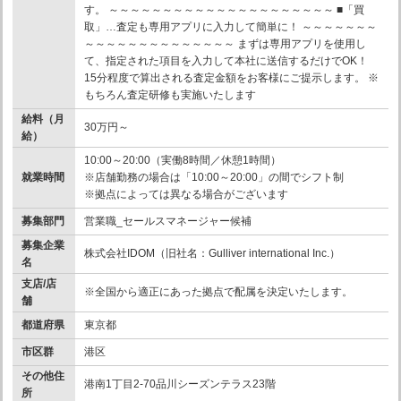
す。 ～～～～～～～～～～～～～～～～～～～～～ ■「買
取」…査定も専用アプリに入力して簡単に！ ～～～～～～～
～～～～～～～～～～～～～～ まずは専用アプリを使用し
て、指定された項目を入力して本社に送信するだけでOK！
15分程度で算出される査定金額をお客様にご提示します。 ※
もちろん査定研修も実施いたします
給料（月
30万円～
給）
10:00～20:00（実働8時間／休憩1時間）
就業時間
※店舗勤務の場合は「10:00～20:00」の間でシフト制
※拠点によっては異なる場合がございます
募集部門
営業職_セールスマネージャー候補
募集企業
株式会社IDOM（旧社名：Gulliver international Inc.）
名
支店/店
※全国から適正にあった拠点で配属を決定いたします。
舗
都道府県
東京都
市区群
港区
その他住
港南1丁目2-70品川シーズンテラス23階
所