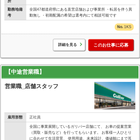
所
勤務地備
全国47都道府県にある直営店舗および事業所 ・転居を伴う異
考
動無し ・初期配属の希望は選考内にて相談可能です
1KS
詳細を見る
このお仕事に応募
【中途営業職】
営業職_店舗スタッフ
雇用形態
正社員
全国に事業展開しているガリバー店舗にて、 お車の提案営業
（買取・販売など）を行ってもらいます。 お客様一人ひとり
に合わせて生活背景、 使用用途、未来設計、価値観にまで耳