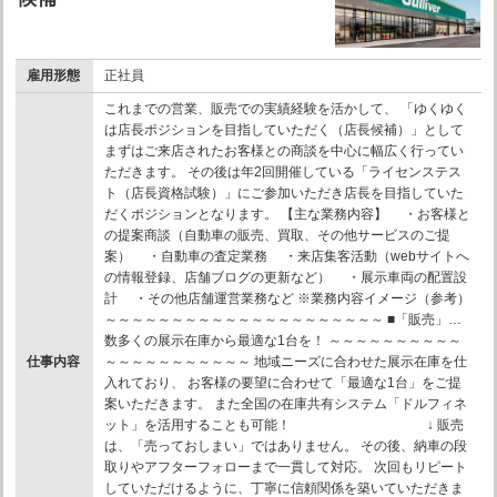
雇用形態
正社員
これまでの営業、販売での実績経験を活かして、 「ゆくゆく
は店長ポジションを目指していただく（店長候補）」として
まずはご来店されたお客様との商談を中心に幅広く行ってい
ただきます。 その後は年2回開催している「ライセンステス
ト（店長資格試験）」にご参加いただき店長を目指していた
だくポジションとなります。 【主な業務内容】 ・お客様と
の提案商談（自動車の販売、買取、その他サービスのご提
案） ・自動車の査定業務 ・来店集客活動（webサイトへ
の情報登録、店舗ブログの更新など） ・展示車両の配置設
計 ・その他店舗運営業務など ※業務内容イメージ（参考）
～～～～～～～～～～～～～～～～～～～～～ ■「販売」…
数多くの展示在庫から最適な1台を！ ～～～～～～～～～～
仕事内容
～～～～～～～～～～～ 地域ニーズに合わせた展示在庫を仕
入れており、 お客様の要望に合わせて「最適な1台」をご提
案いただきます。 また全国の在庫共有システム「ドルフィネ
ット」を活用することも可能！ ↓ 販売
は、「売っておしまい」ではありません。 その後、納車の段
取りやアフターフォローまで一貫して対応。 次回もリピート
していただけるように、丁寧に信頼関係を築いていただきま