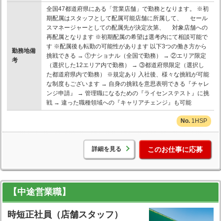
全国47都道府県にある「営業店舗」で勤務となります。 ※初
期配属はスタッフとして配属可能店舗に所属して、 セール
スマネージャーとしての配属先が決定次第、 対象店舗への
再配属となります ※初期配属の希望は選考内にて相談可能で
す ※配属後も転勤の可能性があります 以下3つの働き方から
勤務地備
挑戦できる → ①ナショナル（全国で勤務） → ②エリア限定
考
（選択した12エリア内で勤務） → ③都道府県限定（選択し
た都道府県内で勤務） ※規定あり 入社後、様々な挑戦が可能
な制度もございます → 自身の挑戦を意思表明できる『チャレ
ンジ申請』 → 管理職になるための『ライセンステスト』に挑
戦 → 違った職種領域への『キャリアチェンジ』も可能
1HSP
詳細を見る
このお仕事に応募
【中途営業職】
時短正社員（店舗スタッフ）