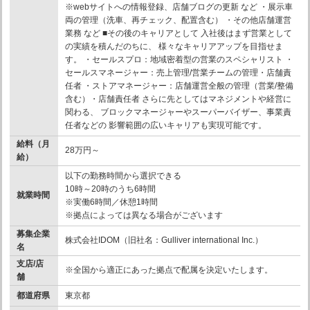
※webサイトへの情報登録、店舗ブログの更新 など ・展示車
両の管理（洗車、再チェック、配置含む） ・その他店舗運営
業務 など ■その後のキャリアとして 入社後はまず営業として
の実績を積んだのちに、 様々なキャリアアップを目指せま
す。 ・セールスプロ：地域密着型の営業のスペシャリスト ・
セールスマネージャー：売上管理/営業チームの管理・店舗責
任者 ・ストアマネージャー：店舗運営全般の管理（営業/整備
含む）・店舗責任者 さらに先としてはマネジメントや経営に
関わる、 ブロックマネージャーやスーパーバイザー、事業責
任者などの 影響範囲の広いキャリアも実現可能です。
給料（月
28万円～
給）
以下の勤務時間から選択できる
10時～20時のうち6時間
就業時間
※実働6時間／休憩1時間
※拠点によっては異なる場合がございます
募集企業
株式会社IDOM（旧社名：Gulliver international Inc.）
名
支店/店
※全国から適正にあった拠点で配属を決定いたします。
舗
都道府県
東京都