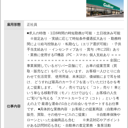
雇用形態
正社員
■求人の特徴 ・1日6時間の時短勤務が可能 ・土日祝休み可能
※規定あり ・実績に応じて時短条件優遇拡大あり ・勤務時
間により給与控除あり ・転勤なし（エリア選択可能） ・子供
手当支給あり ・インセンティブあり ・賞与（年に2回）あり
・業務に使用するIT機器（PC・スマホ）個人支給あり ＝＝＝
＝＝＝＝＝＝＝＝＝＝＝＝＝＝＝＝＝＝＝＝＝＝＝＝ 全国に
事業展開しているガリバー店舗にて、 お車の提案営業（買
取・販売など）を行ってもらいます。 お客様一人ひとりに合
わせて生活背景、 使用用途、未来設計、価値観にまで耳を傾
け、 どうすれば最高のカーライフを送っていただけるかを考
えご提案します。 「モノ」売りではなく「コト」売り！ 車と
いう単なる移動手段（モノ）だけではなく、 お客様の人生
に”彩り”を与える 「スマートカーライフ（コト）」という考
えの上で 最適な運命の1台との出会いをサポートするお仕事
仕事内容
です。 ■具体的な業務内容 ・お客様との提案商談 （自動車の
販売、買取、その他サービスのご提案） ※自動車保険や
ローンといった金融商品も含む ※来店対応やアポイント
がある訪問対応も含む ・自動車の査定業務 ・集客活動