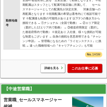
全国47都道府県にある「営業店舗」で勤務となります。 ※初
期配属はスタッフとして配属可能店舗に所属して、 セール
スマネージャーとしての配属先が決定次第、 対象店舗への
再配属となります ※初期配属の希望は選考内にて相談可能で
す ※配属後も転勤の可能性があります 以下3つの働き方から
勤務地備
挑戦できる → ①ナショナル（全国で勤務） → ②エリア限定
考
（選択した12エリア内で勤務） → ③都道府県限定（選択し
た都道府県内で勤務） ※規定あり 入社後、様々な挑戦が可能
な制度もございます → 自身の挑戦を意思表明できる『チャレ
ンジ申請』 → 管理職になるための『ライセンステスト』に挑
戦 → 違った職種領域への『キャリアチェンジ』も可能
1HSM
詳細を見る
このお仕事に応募
【中途営業職】
営業職_セールスマネージャー
候補