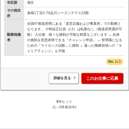
市区群
港区
その他住
港南1丁目2-70品川シーズンテラス23階
所
全国47都道府県にある「直営店舗および事業所」での勤務と
なります。 ※時短正社員（LS）は転勤なし（都道府県選択可
勤務地備
能） 入社後、様々な挑戦が可能な制度もございます → 自身
考
の挑戦を意思表明できる『チャレンジ申請』 → 管理職になる
ための『ライセンス試験』に挑戦 → 違った職種領域への『キ
ャリアチェンジ』も可能
1LS
詳細を見る
このお仕事に応募
5
件ヒット
(1～5件表示中)