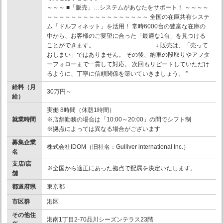
～～～ ■「販売」…システムがあなたをサポート！ ～～～～
～～～～～～～～～～～～～～～～～ 全国の在庫共有システ
ム「ドルフィネット」を活用！ 常時6000台の豊富な在庫の
中から、お客様のご要望に合った「最適な1台」を見つける
ことができます。 ↓ 販売は、「売って
おしまい」ではありません。 その後、納車の段取りやアフタ
ーフォローまで一貫して対応。 次回もリピートしていただけ
るように、丁寧に信頼関係を築いていきましょう。 ”
給料（月
30万円～
給）
実働 8時間（休憩1時間）
就業時間
※店舗勤務の場合は「10:00～20:00」の間でシフト制
※拠点によっては異なる場合がございます
募集企業
株式会社IDOM（旧社名：Gulliver international Inc.）
名
支店/店
※全国から適正にあった拠点で配属を決定いたします。
舗
都道府県
東京都
市区群
港区
その他住
港南1丁目2-70品川シーズンテラス23階