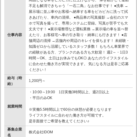
不足も解消できちゃう「一石二鳥」なお仕事です！ ●洗車 →
展示場に並ぶ車やお客様へ納車する車をピカピカに洗って拭
きあげたり、車内の清掃。 ●商品車の写真撮影 →会社のスマ
ホで写真を撮って、専用システムに登録。写真が苦手でも大
丈夫です！ ●展示場整理など運転業務 →展示場の車を並べ替
仕事内容
えたり、お客様宅へ車の引き取り・納車にも行きます！ ●店
舗周辺の清掃 →店舗内や周辺のキレイを保ちます！ 未経験・
知識ゼロから活躍しているスタッフ多数！ もちろん車業界で
の経験がある方、ブランクのある方も大歓迎！ 週2～・1日3
時間～OK、土日はお休みでもOK◎ あなたのライフスタイル
に合わせた働き方が実現できます。 気になる方は是非ご応募
ください！
給与（時
1,200円～
給）
・10:00～19:00 1日実働3時間以上、週2日以上
・平日のみOK
就業時間
※実働5.5時間以上で60分の休憩が必要となります
ライフスタイルに合わせた働き方が可能です。
是非面接でご希望を教えてください♪
募集企業
株式会社IDOM
名