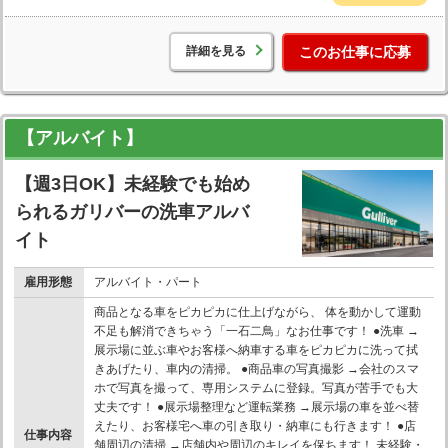
詳細を見る
このお仕事に応募
【アルバイト】
【週3日OK】未経験でも始め
られるガリバーの洗車アルバ
イト
雇用形態
アルバイト・パート
商品となる車をピカピカに仕上げながら、 体を動かして運動
不足も解消できちゃう「一石二鳥」なお仕事です！ ●洗車 →
展示場に並ぶ車やお客様へ納車する車をピカピカに洗って拭
きあげたり、車内の清掃。 ●商品車の写真撮影 →会社のスマ
ホで写真を撮って、専用システムに登録。写真が苦手でも大
丈夫です！ ●展示場整理など運転業務 →展示場の車を並べ替
えたり、お客様宅へ車の引き取り・納車にも行きます！ ●店
仕事内容
舗周辺の清掃 →店舗内や周辺のキレイを保ちます！ 未経験・