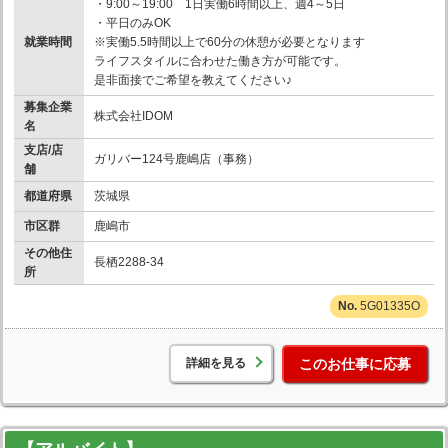
・9:00～19:00 1日実働6時間以上、週4～5日
・平日のみOK
就業時間
※実働5.5時間以上で60分の休憩が必要となります
ライフスタイルに合わせた働き方が可能です。
是非面接でご希望を教えてください♪
募集企業
株式会社IDOM
名
支店/店
ガリバー124号鹿嶋店（事務）
舗
都道府県
茨城県
市区群
鹿嶋市
その他住
長栖2288-34
所
5G01335O
詳細を見る
このお仕事に応募