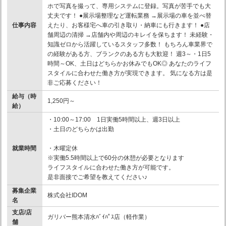
ホで写真を撮って、専用システムに登録。写真が苦手でも大
丈夫です！ ●展示場整理など運転業務 →展示場の車を並べ替
仕事内容
えたり、お客様宅へ車の引き取り・納車にも行きます！ ●店
舗周辺の清掃 →店舗内や周辺のキレイを保ちます！ 未経験・
知識ゼロから活躍しているスタッフ多数！ もちろん車業界で
の経験がある方、ブランクのある方も大歓迎！ 週3～・1日5
時間～OK、土日はどちらかお休みでもOK◎ あなたのライフ
スタイルに合わせた働き方が実現できます。 気になる方は是
非ご応募ください！
給与（時
1,250円～
給）
・10:00～17:00 1日実働5時間以上、週3日以上
・土日のどちらかは出勤
就業時間
・木曜定休
※実働5.5時間以上で60分の休憩が必要となります
ライフスタイルに合わせた働き方が可能です。
是非面接でご希望を教えてください♪
募集企業
株式会社IDOM
名
支店/店
ガリバー熊本清水ﾊﾞｲﾊﾟｽ店（軽作業）
舗