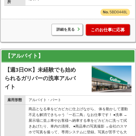
所
5BD0448L
詳細を見る
このお仕事に応募
【アルバイト】
【週3日OK】未経験でも始め
られるガリバーの洗車アルバ
イト
雇用形態
アルバイト・パート
商品となる車をピカピカに仕上げながら、 体を動かして運動
不足も解消できちゃう「一石二鳥」なお仕事です！ ●洗車 →
展示場に並ぶ車やお客様へ納車する車をピカピカに洗って拭
きあげたり、車内の清掃。 ●商品車の写真撮影 →会社のスマ
ホで写真を撮って、専用システムに登録。写真が苦手でも大