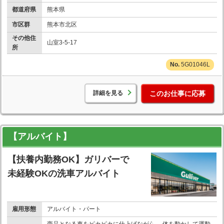
都道府県
熊本県
市区群
熊本市北区
その他住
山室3-5-17
所
5G01046L
詳細を見る
このお仕事に応募
【アルバイト】
【扶養内勤務OK】ガリバーで
未経験OKの洗車アルバイト
雇用形態
アルバイト・パート
商品となる車をピカピカに仕上げながら、 体を動かして運動