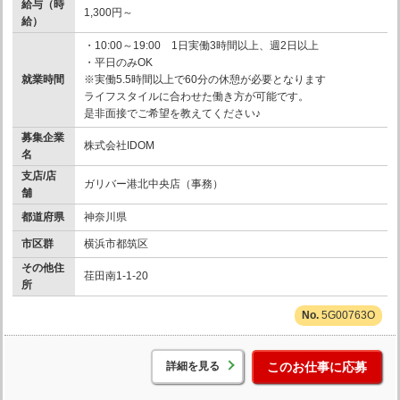
給与（時
1,300円～
給）
・10:00～19:00 1日実働3時間以上、週2日以上
・平日のみOK
就業時間
※実働5.5時間以上で60分の休憩が必要となります
ライフスタイルに合わせた働き方が可能です。
是非面接でご希望を教えてください♪
募集企業
株式会社IDOM
名
支店/店
ガリバー港北中央店（事務）
舗
都道府県
神奈川県
市区群
横浜市都筑区
その他住
荏田南1-1-20
所
5G00763O
詳細を見る
このお仕事に応募