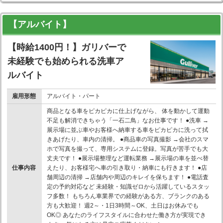
【アルバイト】
【時給1400円！】ガリバーで
未経験でも始められる洗車ア
ルバイト
雇用形態
アルバイト・パート
商品となる車をピカピカに仕上げながら、 体を動かして運動
不足も解消できちゃう「一石二鳥」なお仕事です！ ●洗車 →
展示場に並ぶ車やお客様へ納車する車をピカピカに洗って拭
きあげたり、車内の清掃。 ●商品車の写真撮影 →会社のスマ
ホで写真を撮って、専用システムに登録。写真が苦手でも大
丈夫です！ ●展示場整理など運転業務 →展示場の車を並べ替
仕事内容
えたり、お客様宅へ車の引き取り・納車にも行きます！ ●店
舗周辺の清掃 →店舗内や周辺のキレイを保ちます！ ●電話査
定の予約対応など 未経験・知識ゼロから活躍しているスタッ
フ多数！ もちろん車業界での経験がある方、ブランクのある
方も大歓迎！ 週2～・1日3時間～OK、土日はお休みでも
OK◎ あなたのライフスタイルに合わせた働き方が実現でき