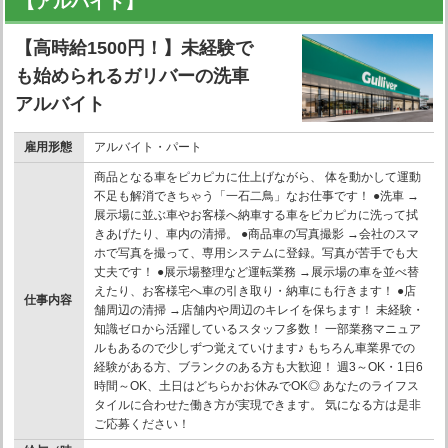
【アルバイト】
【高時給1500円！】未経験で
も始められるガリバーの洗車
アルバイト
雇用形態
アルバイト・パート
商品となる車をピカピカに仕上げながら、 体を動かして運動
不足も解消できちゃう「一石二鳥」なお仕事です！ ●洗車 →
展示場に並ぶ車やお客様へ納車する車をピカピカに洗って拭
きあげたり、車内の清掃。 ●商品車の写真撮影 →会社のスマ
ホで写真を撮って、専用システムに登録。写真が苦手でも大
丈夫です！ ●展示場整理など運転業務 →展示場の車を並べ替
えたり、お客様宅へ車の引き取り・納車にも行きます！ ●店
仕事内容
舗周辺の清掃 →店舗内や周辺のキレイを保ちます！ 未経験・
知識ゼロから活躍しているスタッフ多数！ 一部業務マニュア
ルもあるので少しずつ覚えていけます♪ もちろん車業界での
経験がある方、ブランクのある方も大歓迎！ 週3～OK・1日6
時間～OK、土日はどちらかお休みでOK◎ あなたのライフス
タイルに合わせた働き方が実現できます。 気になる方は是非
ご応募ください！