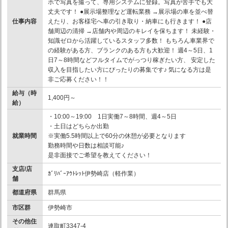
ホで写真を撮って、専用システムに登録。写真が苦手でも大
丈夫です！ ●展示場整理など運転業務 →展示場の車を並べ替
仕事内容
えたり、お客様宅へ車の引き取り・納車にも行きます！ ●店
舗周辺の清掃 →店舗内や周辺のキレイを保ちます！ 未経験・
知識ゼロから活躍しているスタッフ多数！ もちろん車業界で
の経験がある方、ブランクのある方も大歓迎！ 週4～5日、1
日7～8時間などフルタイムでがっつり稼ぎたい方、 安定した
収入を目指したい方にぴったりの募集です♪ 気になる方は是
非ご応募ください！！
給与（時
1,400円～
給）
・10:00～19:00 1日実働7～8時間、週4～5日
・土日はどちらか出勤
就業時間
※実働5.5時間以上で60分の休憩が必要となります
勤務時間や日数は相談可能♪
是非面接でご希望を教えてください！
支店/店
ｶﾞﾘﾊﾞｰｱｳﾄﾚｯﾄ伊勢崎店（軽作業）
舗
都道府県
群馬県
市区群
伊勢崎市
その他住
連取町3347-4