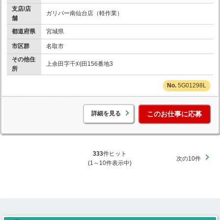
支店/店
ガリバー南仙台店（軽作業）
舗
都道府県
宮城県
市区群
名取市
その他住
上余田字千刈田156番地3
所
5G01298L
詳細を見る
このお仕事に応募
333
件ヒット
次の10件
(1～10件表示中)