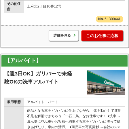
その他住
上府北2丁目10番12号
所
5LB0044L
詳細を見る
このお仕事に応募
【アルバイト】
【週3日OK】ガリバーで未経
験OKの洗車アルバイト
雇用形態
アルバイト・パート
商品となる車をピカピカに仕上げながら、 体を動かして運動
不足も解消できちゃう「一石二鳥」なお仕事です！ ●洗車 →
展示場に並ぶ車やお客様へ納車する車をピカピカに洗って拭
きあげたり、車内の清掃。 ●商品車の写真撮影 →会社のスマ