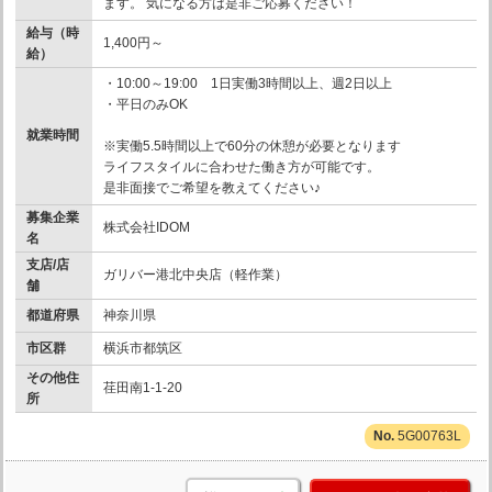
ます。 気になる方は是非ご応募ください！
給与（時
1,400円～
給）
・10:00～19:00 1日実働3時間以上、週2日以上
・平日のみOK
就業時間
※実働5.5時間以上で60分の休憩が必要となります
ライフスタイルに合わせた働き方が可能です。
是非面接でご希望を教えてください♪
募集企業
株式会社IDOM
名
支店/店
ガリバー港北中央店（軽作業）
舗
都道府県
神奈川県
市区群
横浜市都筑区
その他住
荏田南1-1-20
所
5G00763L