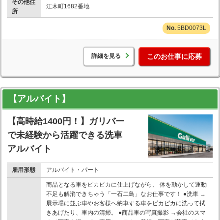
その他住
江木町1682番地
所
5BD0073L
詳細を見る
このお仕事に応募
【アルバイト】
【高時給1400円！】ガリバー
で未経験から活躍できる洗車
アルバイト
雇用形態
アルバイト・パート
商品となる車をピカピカに仕上げながら、 体を動かして運動
不足も解消できちゃう「一石二鳥」なお仕事です！ ●洗車 →
展示場に並ぶ車やお客様へ納車する車をピカピカに洗って拭
きあげたり、車内の清掃。 ●商品車の写真撮影 →会社のスマ