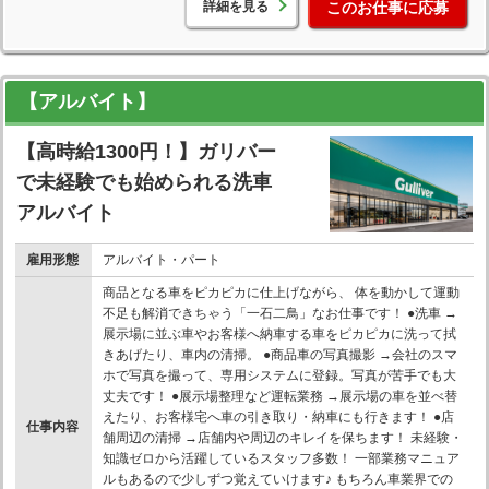
詳細を見る
このお仕事に応募
【アルバイト】
【高時給1300円！】ガリバー
で未経験でも始められる洗車
アルバイト
雇用形態
アルバイト・パート
商品となる車をピカピカに仕上げながら、 体を動かして運動
不足も解消できちゃう「一石二鳥」なお仕事です！ ●洗車 →
展示場に並ぶ車やお客様へ納車する車をピカピカに洗って拭
きあげたり、車内の清掃。 ●商品車の写真撮影 →会社のスマ
ホで写真を撮って、専用システムに登録。写真が苦手でも大
丈夫です！ ●展示場整理など運転業務 →展示場の車を並べ替
えたり、お客様宅へ車の引き取り・納車にも行きます！ ●店
仕事内容
舗周辺の清掃 →店舗内や周辺のキレイを保ちます！ 未経験・
知識ゼロから活躍しているスタッフ多数！ 一部業務マニュア
ルもあるので少しずつ覚えていけます♪ もちろん車業界での