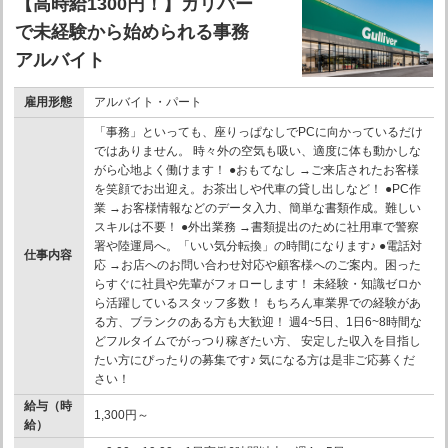
【高時給1300円！】ガリバー
で未経験から始められる事務
アルバイト
雇用形態
アルバイト・パート
「事務」といっても、座りっぱなしでPCに向かっているだけ
ではありません。 時々外の空気も吸い、適度に体も動かしな
がら心地よく働けます！ ●おもてなし →ご来店されたお客様
を笑顔でお出迎え。お茶出しや代車の貸し出しなど！ ●PC作
業 →お客様情報などのデータ入力、簡単な書類作成。難しい
スキルは不要！ ●外出業務 →書類提出のために社用車で警察
署や陸運局へ。「いい気分転換」の時間になります♪ ●電話対
仕事内容
応 →お店へのお問い合わせ対応や顧客様へのご案内。困った
らすぐに社員や先輩がフォローします！ 未経験・知識ゼロか
ら活躍しているスタッフ多数！ もちろん車業界での経験があ
る方、ブランクのある方も大歓迎！ 週4~5日、1日6~8時間な
どフルタイムでがっつり稼ぎたい方、 安定した収入を目指し
たい方にぴったりの募集です♪ 気になる方は是非ご応募くだ
さい！
給与（時
1,300円～
給）