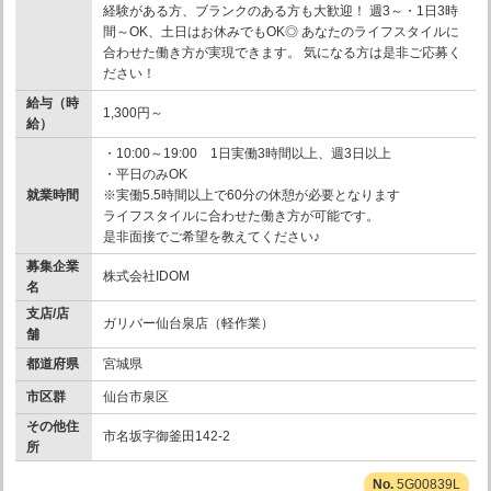
経験がある方、ブランクのある方も大歓迎！ 週3～・1日3時
間～OK、土日はお休みでもOK◎ あなたのライフスタイルに
合わせた働き方が実現できます。 気になる方は是非ご応募く
ださい！
給与（時
1,300円～
給）
・10:00～19:00 1日実働3時間以上、週3日以上
・平日のみOK
就業時間
※実働5.5時間以上で60分の休憩が必要となります
ライフスタイルに合わせた働き方が可能です。
是非面接でご希望を教えてください♪
募集企業
株式会社IDOM
名
支店/店
ガリバー仙台泉店（軽作業）
舗
都道府県
宮城県
市区群
仙台市泉区
その他住
市名坂字御釜田142-2
所
5G00839L