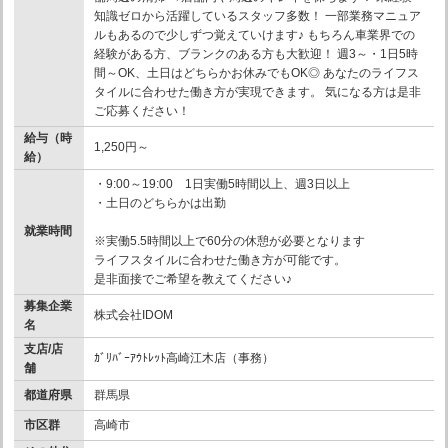
知識ゼロから活躍しているスタッフ多数！ 一部業務マニュア
ルもあるので少しずつ覚えていけます♪ もちろん車業界での
経験がある方、ブランクのある方も大歓迎！ 週3～・1日5時
間～OK、土日はどちらかお休みでもOK◎ あなたのライフス
タイルに合わせた働き方が実現できます。 気になる方は是非
ご応募ください！
給与（時
1,250円～
給）
・9:00～19:00 1日実働5時間以上、週3日以上
・土日のどちらかは出勤
就業時間
※実働5.5時間以上で60分の休憩が必要となります
ライフスタイルに合わせた働き方が可能です。
是非面接でご希望を教えてください♪
募集企業
株式会社IDOM
名
支店/店
ｶﾞﾘﾊﾞｰｱｳﾄﾚｯﾄ高崎江木店（事務）
舗
都道府県
群馬県
市区群
高崎市