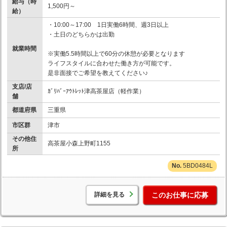
給与（時
1,500円～
給）
・10:00～17:00 1日実働6時間、週3日以上
・土日のどちらかは出勤
就業時間
※実働5.5時間以上で60分の休憩が必要となります
ライフスタイルに合わせた働き方が可能です。
是非面接でご希望を教えてください♪
支店/店
ｶﾞﾘﾊﾞｰｱｳﾄﾚｯﾄ津高茶屋店（軽作業）
舗
都道府県
三重県
市区群
津市
その他住
高茶屋小森上野町1155
所
5BD0484L
詳細を見る
このお仕事に応募