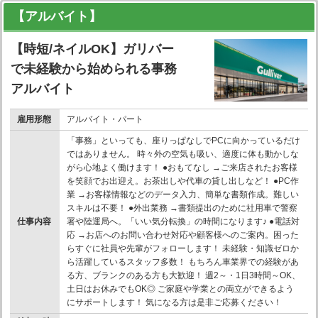
【アルバイト】
【時短/ネイルOK】ガリバー
で未経験から始められる事務
アルバイト
雇用形態
アルバイト・パート
「事務」といっても、座りっぱなしでPCに向かっているだけ
ではありません。 時々外の空気も吸い、適度に体も動かしな
がら心地よく働けます！ ●おもてなし →ご来店されたお客様
を笑顔でお出迎え。お茶出しや代車の貸し出しなど！ ●PC作
業 →お客様情報などのデータ入力、簡単な書類作成。難しい
スキルは不要！ ●外出業務 →書類提出のために社用車で警察
仕事内容
署や陸運局へ。「いい気分転換」の時間になります♪ ●電話対
応 →お店へのお問い合わせ対応や顧客様へのご案内。困った
らすぐに社員や先輩がフォローします！ 未経験・知識ゼロか
ら活躍しているスタッフ多数！ もちろん車業界での経験があ
る方、ブランクのある方も大歓迎！ 週2～・1日3時間～OK、
土日はお休みでもOK◎ ご家庭や学業との両立ができるよう
にサポートします！ 気になる方は是非ご応募ください！