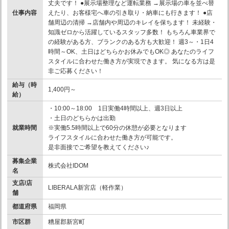
丈夫です！ ●展示場整理など運転業務 →展示場の車を並べ替
仕事内容
えたり、お客様宅へ車の引き取り・納車にも行きます！ ●店
舗周辺の清掃 →店舗内や周辺のキレイを保ちます！ 未経験・
知識ゼロから活躍しているスタッフ多数！ もちろん車業界で
の経験がある方、ブランクのある方も大歓迎！ 週3～・1日4
時間～OK、土日はどちらかお休みでもOK◎ あなたのライフ
スタイルに合わせた働き方が実現できます。 気になる方は是
非ご応募ください！
給与（時
1,400円～
給）
・10:00～18:00 1日実働4時間以上、週3日以上
・土日のどちらかは出勤
就業時間
※実働5.5時間以上で60分の休憩が必要となります
ライフスタイルに合わせた働き方が可能です。
是非面接でご希望を教えてください♪
募集企業
株式会社IDOM
名
支店/店
LIBERALA新宮店（軽作業）
舗
都道府県
福岡県
市区群
糟屋郡新宮町