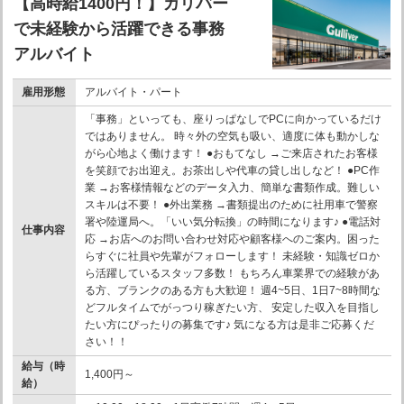
【高時給1400円！】ガリバー
で未経験から活躍できる事務
アルバイト
雇用形態
アルバイト・パート
「事務」といっても、座りっぱなしでPCに向かっているだけ
ではありません。 時々外の空気も吸い、適度に体も動かしな
がら心地よく働けます！ ●おもてなし →ご来店されたお客様
を笑顔でお出迎え。お茶出しや代車の貸し出しなど！ ●PC作
業 →お客様情報などのデータ入力、簡単な書類作成。難しい
スキルは不要！ ●外出業務 →書類提出のために社用車で警察
署や陸運局へ。「いい気分転換」の時間になります♪ ●電話対
仕事内容
応 →お店へのお問い合わせ対応や顧客様へのご案内。困った
らすぐに社員や先輩がフォローします！ 未経験・知識ゼロか
ら活躍しているスタッフ多数！ もちろん車業界での経験があ
る方、ブランクのある方も大歓迎！ 週4~5日、1日7~8時間な
どフルタイムでがっつり稼ぎたい方、 安定した収入を目指し
たい方にぴったりの募集です♪ 気になる方は是非ご応募くだ
さい！！
給与（時
1,400円～
給）