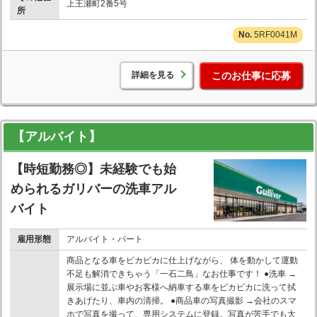
上王瀬町2番5号
所
5RF0041M
詳細を見る
このお仕事に応募
【アルバイト】
【時短勤務◎】未経験でも始
められるガリバーの洗車アル
バイト
雇用形態
アルバイト・パート
商品となる車をピカピカに仕上げながら、 体を動かして運動
不足も解消できちゃう「一石二鳥」なお仕事です！ ●洗車 →
展示場に並ぶ車やお客様へ納車する車をピカピカに洗って拭
きあげたり、車内の清掃。 ●商品車の写真撮影 →会社のスマ
ホで写真を撮って、専用システムに登録。写真が苦手でも大