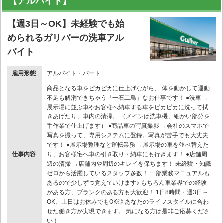
【アルバイト】
【週3日～OK】未経験でも始
められるガリバーの洗車アル
バイト
雇用形態
アルバイト・パート
商品となる車をピカピカに仕上げながら、 体を動かして運動
不足も解消できちゃう「一石二鳥」なお仕事です！ ●洗車 →
展示場に並ぶ車やお客様へ納車する車をピカピカに洗って拭
きあげたり、車内の清掃。 （メインは洗車機、細かい部分を
手作業で仕上げます） ●商品車の写真撮影 →会社のスマホで
写真を撮って、専用システムに登録。写真が苦手でも大丈夫
です！ ●展示場整理など運転業務 →展示場の車を並べ替えた
仕事内容
り、お客様宅へ車の引き取り・納車にも行きます！ ●店舗周
辺の清掃 →店舗内や周辺のキレイを保ちます！ 未経験・知識
ゼロから活躍しているスタッフ多数！ 一部業務マニュアルも
あるので少しずつ覚えていけます♪ もちろん車業界での経験
がある方、ブランクのある方も大歓迎！ 1日8時間・週3日～
OK、土日はお休みでもOK◎ あなたのライフスタイルに合わ
せた働き方が実現できます。 気になる方は是非ご応募くださ
い！