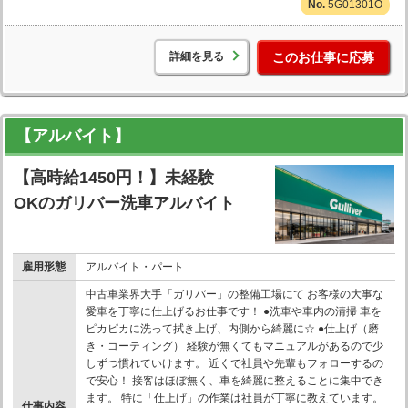
5G01301O
詳細を見る
このお仕事に応募
【アルバイト】
【高時給1450円！】未経験
OKのガリバー洗車アルバイト
雇用形態
アルバイト・パート
中古車業界大手「ガリバー」の整備工場にて お客様の大事な
愛車を丁寧に仕上げるお仕事です！ ●洗車や車内の清掃 車を
ピカピカに洗って拭き上げ、内側から綺麗に☆ ●仕上げ（磨
き・コーティング） 経験が無くてもマニュアルがあるので少
しずつ慣れていけます。 近くで社員や先輩もフォローするの
で安心！ 接客はほぼ無く、車を綺麗に整えることに集中でき
ます。 特に「仕上げ」の作業は社員が丁寧に教えています。
仕事内容