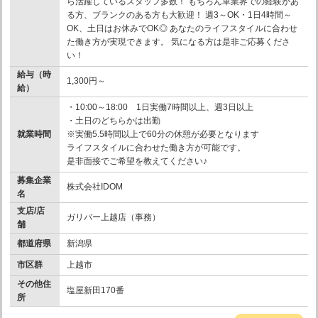
ら活躍しているスタッフ多数！ もちろん車業界での経験があ
る方、ブランクのある方も大歓迎！ 週3～OK・1日4時間～
OK、土日はお休みでOK◎ あなたのライフスタイルに合わせ
た働き方が実現できます。 気になる方は是非ご応募くださ
い！
給与（時
1,300円～
給）
・10:00～18:00 1日実働7時間以上、週3日以上
・土日のどちらかは出勤
就業時間
※実働5.5時間以上で60分の休憩が必要となります
ライフスタイルに合わせた働き方が可能です。
是非面接でご希望を教えてください♪
募集企業
株式会社IDOM
名
支店/店
ガリバー上越店（事務）
舗
都道府県
新潟県
市区群
上越市
その他住
塩屋新田170番
所