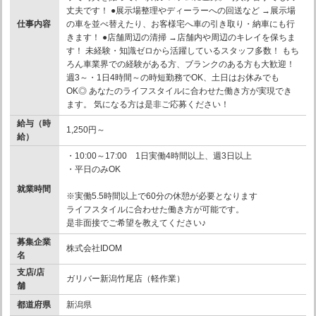
丈夫です！ ●展示場整理やディーラーへの回送など →展示場
仕事内容
の車を並べ替えたり、お客様宅へ車の引き取り・納車にも行
きます！ ●店舗周辺の清掃 →店舗内や周辺のキレイを保ちま
す！ 未経験・知識ゼロから活躍しているスタッフ多数！ もち
ろん車業界での経験がある方、ブランクのある方も大歓迎！
週3～・1日4時間～の時短勤務でOK、土日はお休みでも
OK◎ あなたのライフスタイルに合わせた働き方が実現でき
ます。 気になる方は是非ご応募ください！
給与（時
1,250円～
給）
・10:00～17:00 1日実働4時間以上、週3日以上
・平日のみOK
就業時間
※実働5.5時間以上で60分の休憩が必要となります
ライフスタイルに合わせた働き方が可能です。
是非面接でご希望を教えてください♪
募集企業
株式会社IDOM
名
支店/店
ガリバー新潟竹尾店（軽作業）
舗
都道府県
新潟県