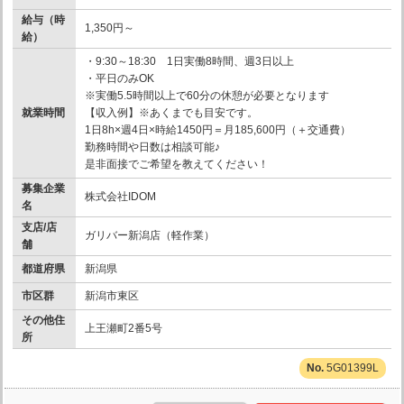
給与（時
1,350円～
給）
・9:30～18:30 1日実働8時間、週3日以上
・平日のみOK
※実働5.5時間以上で60分の休憩が必要となります
就業時間
【収入例】※あくまでも目安です。
1日8h×週4日×時給1450円＝月185,600円（＋交通費）
勤務時間や日数は相談可能♪
是非面接でご希望を教えてください！
募集企業
株式会社IDOM
名
支店/店
ガリバー新潟店（軽作業）
舗
都道府県
新潟県
市区群
新潟市東区
その他住
上王瀬町2番5号
所
5G01399L