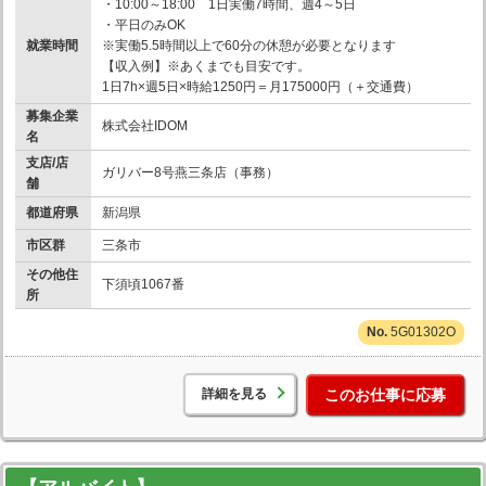
・10:00～18:00 1日実働7時間、週4～5日
・平日のみOK
就業時間
※実働5.5時間以上で60分の休憩が必要となります
【収入例】※あくまでも目安です。
1日7h×週5日×時給1250円＝月175000円（＋交通費）
募集企業
株式会社IDOM
名
支店/店
ガリバー8号燕三条店（事務）
舗
都道府県
新潟県
市区群
三条市
その他住
下須頃1067番
所
5G01302O
詳細を見る
このお仕事に応募