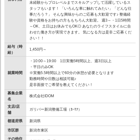
未経験からプロレベルまでスキルアップして活躍しているス
タッフもいます！ 「いろんな車に触れてみたい」「どんな仕
事だろう？」 そんな興味からのご応募も大歓迎です♪ 整備経
験や資格をお持ちの方ももちろん大歓迎。 週3～・1日5時間
～OK、土日はお休みでもOK◎ あなたのライフスタイルに合
わせた働き方が実現できます。 気になる方は是非ご応募くだ
さい！！
給与（時
1,450円～
給）
・10:00～19:00 1日実働5時間以上、週3日以上
・平日のみOK
就業時間
※実働5.5時間以上で60分の休憩が必要となります
勤務時間や日数は相談可能♪
是非面接でご希望を教えてください！
募集企業
株式会社IDOM
名
支店/店
ガリバー新潟整備工場（ｶｰｹｱ）
舗
都道府県
新潟県
市区群
新潟市東区
その他住