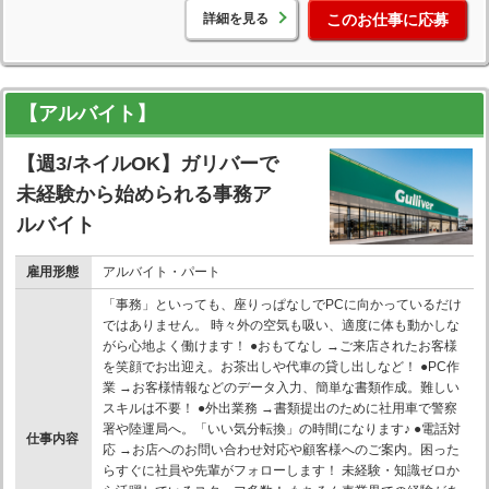
詳細を見る
このお仕事に応募
【アルバイト】
【週3/ネイルOK】ガリバーで
未経験から始められる事務ア
ルバイト
雇用形態
アルバイト・パート
「事務」といっても、座りっぱなしでPCに向かっているだけ
ではありません。 時々外の空気も吸い、適度に体も動かしな
がら心地よく働けます！ ●おもてなし →ご来店されたお客様
を笑顔でお出迎え。お茶出しや代車の貸し出しなど！ ●PC作
業 →お客様情報などのデータ入力、簡単な書類作成。難しい
スキルは不要！ ●外出業務 →書類提出のために社用車で警察
署や陸運局へ。「いい気分転換」の時間になります♪ ●電話対
仕事内容
応 →お店へのお問い合わせ対応や顧客様へのご案内。困った
らすぐに社員や先輩がフォローします！ 未経験・知識ゼロか