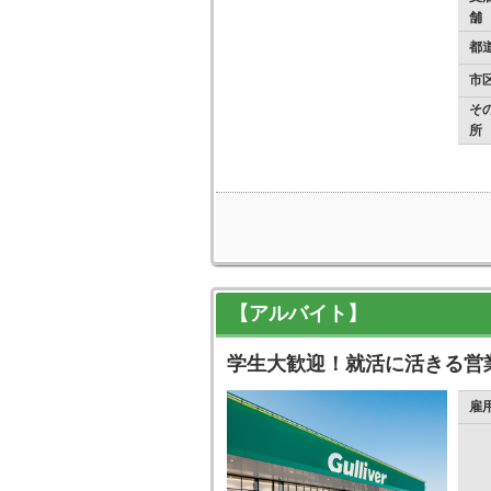
舗
都
市
そ
所
【アルバイト】
学生大歓迎！就活に活きる営
雇