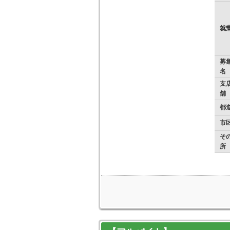
就
募
名
支店
舗
都
市
そ
所