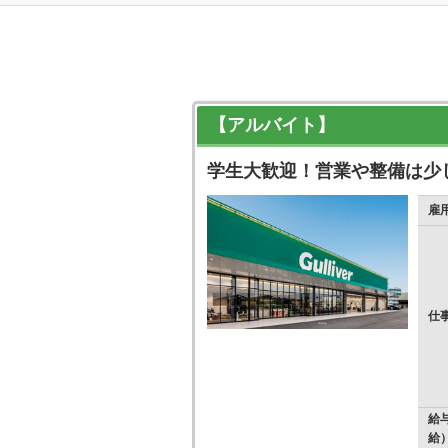
【アルバイト】
学生大歓迎！営業や整備は少
雇
仕
給
給