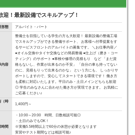
歓迎！最新設備でスキルアップ！
用形態
アルバイト・パート
整備士を目指している学生の方も大歓迎！ 最新設備の整備工場
でスキルアップができる整備サポート、 お客様へ付帯提案をす
るサービスフロントのアルバイトの募集です。 ＼お仕事内容／
●オイル交換やタイヤ交換などの簡易整備 ●仕上げ（磨き・コー
ティング）のサポート ●車検や修理の見積もり など 「まだ資
事内容
格もないし、作業が出来るのか不安」 「自分の車も持ってない
のに、見積もりって出来るのかな」 という方にも、 しっかりサ
ポートしますので、安心してスタートできる環境です！ 働き方
も柔軟に対応いたします。平日のみ・土日メインどちらも歓迎
◎ 学生のみなさんに合わせた働き方が実現できます。 お気軽に
ご応募ください♪
与（時
1,400円～
）
・10:00～20:00 時間、日数相談可能◎
・土日のみでもOK！
業時間
※実働5.5時間以上で60分の休憩が必要となります
実習やテスト期間などは相談可能♪