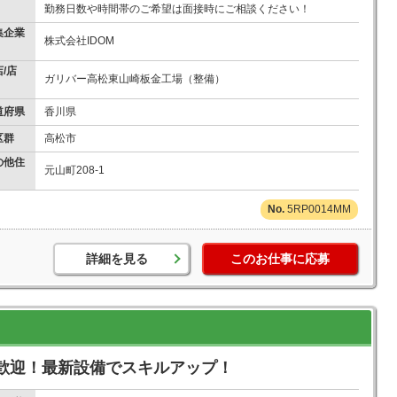
勤務日数や時間帯のご希望は面接時にご相談ください！
集企業
株式会社IDOM
/店
ガリバー高松東山崎板金工場（整備）
道府県
香川県
区群
高松市
の他住
元山町208‐1
5RP0014MM
詳細を見る
このお仕事に応募
歓迎！最新設備でスキルアップ！