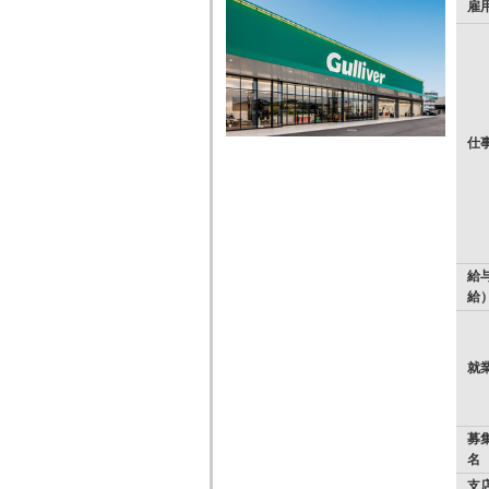
雇
仕
給
給
就
募
名
支店