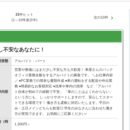
15
件ヒット
次の10件
(1～10件表示中)
し不安なあなたに！
用形態
アルバイト・パート
営業や整備にはまだ少し不安な方も大歓迎！ 車屋さんのバック
オフィス業務全般をするアルバイトの募集です。 ＼お仕事内容
／ ●PC業務での簡単な書類作成 ●車の運転をする配送や外出業
務 ●簡易的なお客様対応 ●洗車や車内の清掃 など 「アルバイ
事内容
ト自体が初めての経験で不安」 「車のことはよくわからない」
という方にも、 しっかりサポートしますので、安心してスター
トできる環境です！ 働き方も柔軟に対応いたします。平日の
み・土日メインどちらも歓迎◎ 学生のみなさんに合わせた働き
方が実現できます。 お気軽にご応募ください♪
与（時
1,300円～
）