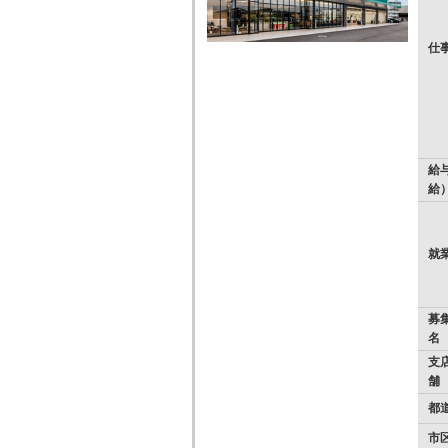
仕
給
給
就
募
名
支店
舗
都
市