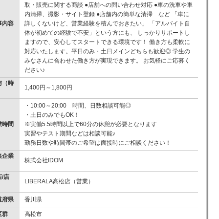
取・販売に関する商談 ●店舗への問い合わせ対応 ●車の洗車や車
内清掃、撮影・サイト登録 ●店舗内の簡単な清掃 など 「車に
事内容
詳しくないけど、営業経験を積んでおきたい」 「アルバイト自
体が初めての経験で不安」という方にも、 しっかりサポートし
ますので、安心してスタートできる環境です！ 働き方も柔軟に
対応いたします。平日のみ・土日メインどちらも歓迎◎ 学生の
みなさんに合わせた働き方が実現できます。 お気軽にご応募く
ださい♪
与（時
1,400円～1,800円
）
・10:00～20:00 時間、日数相談可能◎
・土日のみでもOK！
業時間
※実働5.5時間以上で60分の休憩が必要となります
実習やテスト期間などは相談可能♪
勤務日数や時間帯のご希望は面接時にご相談ください！
集企業
株式会社IDOM
/店
LIBERALA高松店（営業）
道府県
香川県
区群
高松市