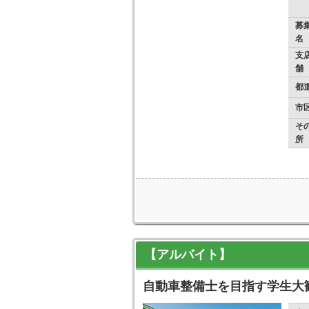
募
名
支店
舗
都
市
そ
所
【アルバイト】
自動車整備士を目指す学生大