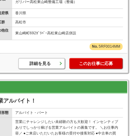
ガリバー高松東山崎整備工場（整備）
道府県
香川県
区群
高松市
の他住
東山崎町692ｶﾞﾘﾊﾞｰ高松東山崎店併設
5RF0014MM
詳細を見る
このお仕事に応募
業アルバイト！
用形態
アルバイト・パート
営業にチャレンジしたい未経験の方も大歓迎！ インセンティブ
ありでしっかり稼げる営業アルバイトの募集です。 ＼お仕事内
容／ ●ご来店いただいたお客様の受付や接客対応 ●中古車の買