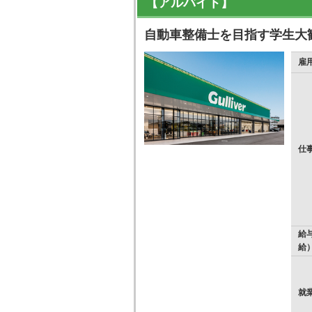
【アルバイト】
自動車整備士を目指す学生大
雇
仕
給
給
就