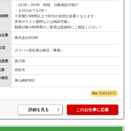
・10:00～20:00 時間、日数相談可能◎
・土日のみでもOK！
業時間
※実働5.5時間以上で60分の休憩が必要となります
実習やテスト期間などは相談可能♪
勤務日数や時間帯のご希望は面接時にご相談ください！
集企業
株式会社IDOM
/店
ガリバー高松東山崎店（事務）
道府県
香川県
区群
高松市
の他住
東山崎町692
5G01287Z
詳細を見る
このお仕事に応募