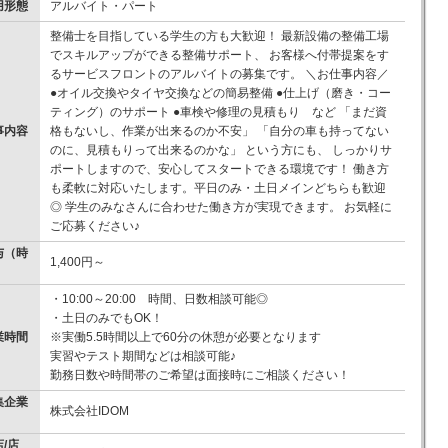
用形態
アルバイト・パート
整備士を目指している学生の方も大歓迎！ 最新設備の整備工場
でスキルアップができる整備サポート、 お客様へ付帯提案をす
るサービスフロントのアルバイトの募集です。 ＼お仕事内容／
●オイル交換やタイヤ交換などの簡易整備 ●仕上げ（磨き・コー
ティング）のサポート ●車検や修理の見積もり など 「まだ資
事内容
格もないし、作業が出来るのか不安」 「自分の車も持ってない
のに、見積もりって出来るのかな」 という方にも、 しっかりサ
ポートしますので、安心してスタートできる環境です！ 働き方
も柔軟に対応いたします。平日のみ・土日メインどちらも歓迎
◎ 学生のみなさんに合わせた働き方が実現できます。 お気軽に
ご応募ください♪
与（時
1,400円～
）
・10:00～20:00 時間、日数相談可能◎
・土日のみでもOK！
業時間
※実働5.5時間以上で60分の休憩が必要となります
実習やテスト期間などは相談可能♪
勤務日数や時間帯のご希望は面接時にご相談ください！
集企業
株式会社IDOM
/店