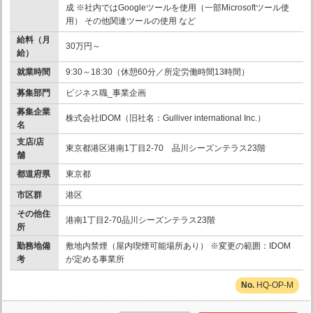
成 ※社内ではGoogleツールを使用（一部Microsoftツール使
用） その他関連ツールの使用 など
給料（月
30万円～
給）
就業時間
9:30～18:30（休憩60分／所定労働時間13時間）
募集部門
ビジネス職_事業企画
募集企業
株式会社IDOM（旧社名：Gulliver international Inc.）
名
支店/店
東京都港区港南1丁目2-70 品川シーズンテラス23階
舗
都道府県
東京都
市区群
港区
その他住
港南1丁目2-70品川シーズンテラス23階
所
勤務地備
敷地内禁煙（屋内喫煙可能場所あり） ※変更の範囲：IDOM
考
が定める事業所
HQ-OP-M