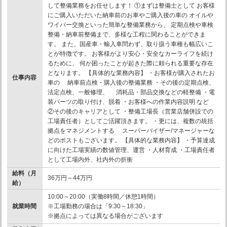
して整備業務をお任せします！ ①まずは整備士として お客様
にご購入いただいた納車前のお車やご購入後の車の オイルや
ワイパー交換といった簡単な整備業務から、 定期点検や車検
整備・納車前整備まで、多様な工程に関わることができま
す。 また、国産車・輸入車問わず、取り扱う車種も幅広いこ
とが特徴です。 お客様がより安心・安全なカーライフを続け
るために、 何か困ったことが起きた際に頼られる重要な存在
となります。 【具体的な業務内容】 ・お客様が購入されたお
仕事内容
車の 納車前点検・購入後の整備業務 ・その後の定期点検、
法定点検、一般修理、 消耗品・部品交換などの軽整備 ・電
装パーツの取り付け、脱着 ・お客様への作業内容説明 など
②その後のキャリアとして ・整備工場長（営業店舗併設での
工場責任者）としてご活躍頂きます。 ・更には、複数の統括
拠点をマネジメントする スーパーバイザー/マネージャーな
どのポストもございます。 【具体的な業務内容】 ・予算達成
に向けた工場実績の数値管理、運営 ・人材育成 ・工場責任者
として工場内外、社内外の折衝
給料（月
36万円～44万円
給）
10:00～20:00（実働8時間／休憩1時間）
就業時間
※工場勤務の場合は「9:30～18:30」
※拠点によっては異なる場合がございます