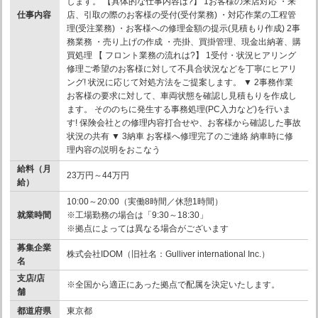
します。 【具体的な仕事内容は?】 1お客様の来店対応 ・来
仕事内容
店、引取の際のお客様の受付(受付業務) ・対応作業の工程管
理(受注業務) ・お客様への修理金額の提示(見積もり作成) 2事
務業務 ・売り上げの作成 ・売掛、買掛管理、現金出納著、購
買処理 【 フロント業務の流れは?】 1受付・状況ヒアリング
修理ご希望のお客様に対して不具合状況などを丁寧にヒアリ
ング! 状況に応じて対処方法をご提案します。 ▼ 2事務作業
お客様の要求に対して、車両状態を確認し見積もりを作成し
ます。 そののちに発生する事務処理(PC入力など)を行いま
す! 保険会社との修理内容打合せや、お客様から確認した事故
状況の共有 ▼ 3納車 お客様へ修理完了のご連絡 納車時に修
理内容の説明をおこなう
給料（月
23万円～44万円
給）
10:00～20:00（実働8時間／休憩1時間）
就業時間
※工場勤務の場合は「9:30～18:30」
※拠点によっては異なる場合がございます
募集企業
株式会社IDOM（旧社名：Gulliver international Inc.）
名
支店/店
※全国から適正にあった拠点で配属を決定いたします。
舗
都道府県
東京都