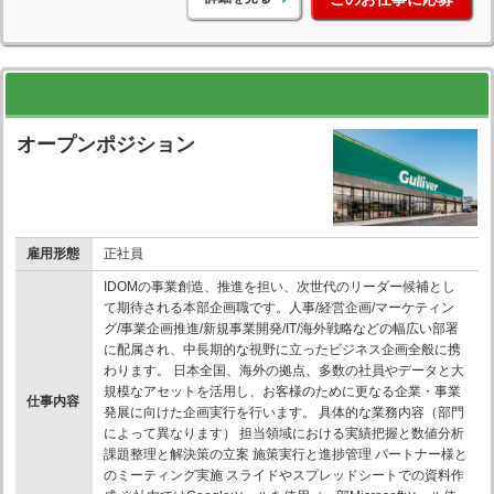
オープンポジション
雇用形態
正社員
IDOMの事業創造、推進を担い、次世代のリーダー候補とし
て期待される本部企画職です。人事/経営企画/マーケティン
グ/事業企画推進/新規事業開発/IT/海外戦略などの幅広い部署
に配属され、中長期的な視野に立ったビジネス企画全般に携
わります。 日本全国、海外の拠点、多数の社員やデータと大
規模なアセットを活用し、お客様のために更なる企業・事業
仕事内容
発展に向けた企画実行を行います。 具体的な業務内容（部門
によって異なります） 担当領域における実績把握と数値分析
課題整理と解決策の立案 施策実行と進捗管理 パートナー様と
のミーティング実施 スライドやスプレッドシートでの資料作