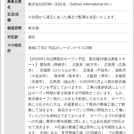
募集企業
株式会社IDOM（旧社名：Gulliver international Inc.）
名
支店/店
※全国から適正にあった拠点で配属を決定いたします。
舗
都道府県
東京都
市区群
港区
その他住
港南1丁目2-70品川シーズンテラス23階
所
【2026年1月以降順次オープン予定、新店舗10拠点募集スタ
ート】 愛知県（岡崎市）、大阪府（枚方市）、広島県（広島
市）、 茨城県（ひたちなか市）、北海道（手稲市）、福島市
（小名浜市）、 熊本県（熊本市）、大阪府（堺市）、京都府
（京都市）、広島県（福山市） ※2026年1月より順次新店舗
のオープンを予定しておりますが、 工事の進捗状況によって
はオープン時期が多少前後する可能性がございます。 なお、
新店舗オープン前のご入社も大歓迎しております。 オープン
前に入社された方は、応援要員として既存の整備工場にて勤
務して頂きます。 新店のオープンと同時に即戦力として働い
ていただける体制はできております。 オープンまでの応援先
への引越し費用や寮光熱費に関しましては会社負担で対応さ
せて頂きます。 ※応援の整備工場は県外になる可能性もあり
ます。 全国にある「直営整備工場（計39拠点）」での勤務と