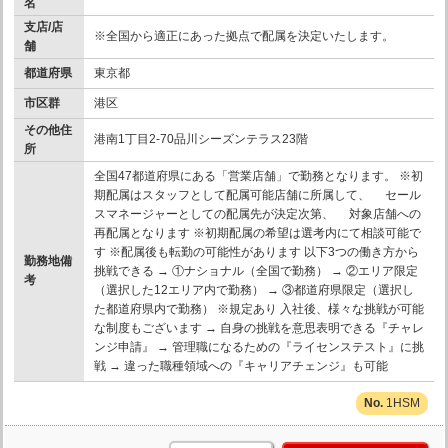
名
支店/店
※全国から適正にあった拠点で配属を決定いたします。
舗
都道府県
東京都
市区群
港区
その他住
港南1丁目2-70品川シーズンテラス23階
所
全国47都道府県にある「営業店舗」で勤務となります。 ※初
期配属はスタッフとして配属可能店舗に所属して、 セール
スマネージャーとしての配属先が決定次第、 対象店舗への
再配属となります ※初期配属の希望は選考内にて相談可能で
す ※配属後も転勤の可能性があります 以下3つの働き方から
勤務地備
挑戦できる → ①ナショナル（全国で勤務） → ②エリア限定
考
（選択した12エリア内で勤務） → ③都道府県限定（選択し
た都道府県内で勤務） ※規定あり 入社後、様々な挑戦が可能
な制度もございます → 自身の挑戦を意思表明できる『チャレ
ンジ申請』 → 管理職になるための『ライセンステスト』に挑
戦 → 違った職種領域への『キャリアチェンジ』も可能
1HSM