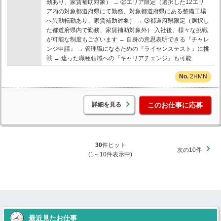
勤あり、家賃補助対象） → ②エリア限定（選択した12エリ
ア内の対象都道府県にて勤務、対象都道府県にある整備工場
へ異動転勤あり、家賃補助対象） → ③都道府県限定（選択し
た都道府県内で勤務、家賃補助対象外） 入社後、様々な挑戦
が可能な制度もございます → 自身の意思表明できる『チャレ
ンジ申請』 → 管理職になるための『ライセンステスト』に挑
戦 → 違った職種領域への『キャリアチェンジ』も可能
2HMN
詳細を見る
このお仕事に応募
30
件ヒット
次の10件
(1～10件表示中)
最近見たお仕事