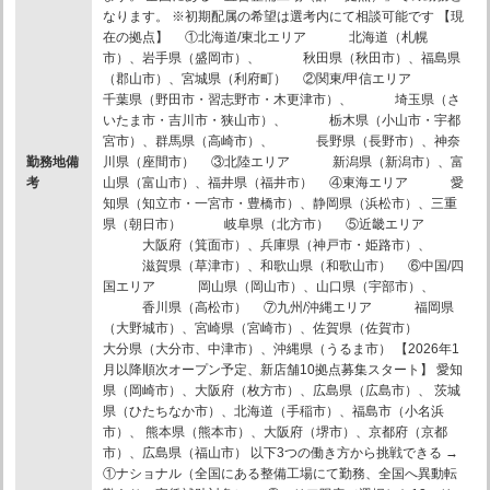
なります。 ※初期配属の希望は選考内にて相談可能です 【現
在の拠点】 ①北海道/東北エリア 北海道（札幌
市）、岩手県（盛岡市）、 秋田県（秋田市）、福島県
（郡山市）、宮城県（利府町） ②関東/甲信エリア
千葉県（野田市・習志野市・木更津市）、 埼玉県（さ
いたま市・吉川市・狭山市）、 栃木県（小山市・宇都
宮市）、群馬県（高崎市）、 長野県（長野市）、神奈
勤務地備
川県（座間市） ③北陸エリア 新潟県（新潟市）、富
考
山県（富山市）、福井県（福井市） ④東海エリア 愛
知県（知立市・一宮市・豊橋市）、静岡県（浜松市）、三重
県（朝日市） 岐阜県（北方市） ⑤近畿エリア
大阪府（箕面市）、兵庫県（神戸市・姫路市）、
滋賀県（草津市）、和歌山県（和歌山市） ⑥中国/四
国エリア 岡山県（岡山市）、山口県（宇部市）、
香川県（高松市） ⑦九州/沖縄エリア 福岡県
（大野城市）、宮崎県（宮崎市）、佐賀県（佐賀市）
大分県（大分市、中津市）、沖縄県（うるま市） 【2026年1
月以降順次オープン予定、新店舗10拠点募集スタート】 愛知
県（岡崎市）、大阪府（枚方市）、広島県（広島市）、 茨城
県（ひたちなか市）、北海道（手稲市）、福島市（小名浜
市）、 熊本県（熊本市）、大阪府（堺市）、京都府（京都
市）、広島県（福山市） 以下3つの働き方から挑戦できる →
①ナショナル（全国にある整備工場にて勤務、全国へ異動転