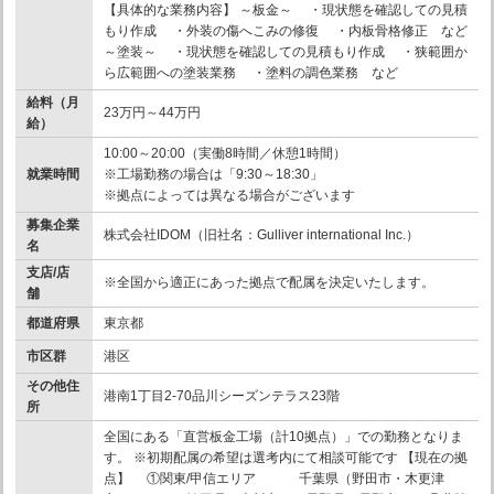
【具体的な業務内容】 ～板金～ ・現状態を確認しての見積
もり作成 ・外装の傷へこみの修復 ・内板骨格修正 など
～塗装～ ・現状態を確認しての見積もり作成 ・狭範囲か
ら広範囲への塗装業務 ・塗料の調色業務 など
給料（月
23万円～44万円
給）
10:00～20:00（実働8時間／休憩1時間）
就業時間
※工場勤務の場合は「9:30～18:30」
※拠点によっては異なる場合がございます
募集企業
株式会社IDOM（旧社名：Gulliver international Inc.）
名
支店/店
※全国から適正にあった拠点で配属を決定いたします。
舗
都道府県
東京都
市区群
港区
その他住
港南1丁目2-70品川シーズンテラス23階
所
全国にある「直営板金工場（計10拠点）」での勤務となりま
す。 ※初期配属の希望は選考内にて相談可能です 【現在の拠
点】 ①関東/甲信エリア 千葉県（野田市・木更津