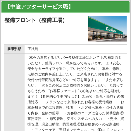
【中途アフターサービス職】
整備フロント（整備工場）
雇用形態
正社員
IDOMの運営するガリバー各整備工場において お客様対応を
いただく、整備フロント職を担ってもらいます。 より安心、
安全なカーライフを過ごしていただくために、 車検、修理、
点検のご案内を差し上げたり、ご来店されたお客様に対する
受付や付帯商品提案などのご対応を頂きます。 「また来店し
たい」「次もこのお店に点検整備をお願いしたい」 と思って
もらうため、”お客様ファースト”で心地よいご対応を期待し
ます！ 【具体的な仕事内容は？】 ①顧客（新規・既存）の来
店対応 ・チラシなどで来店されたお客様の受付業務 ・お
車返却までの工程管理、説明 ・お客様へ車検・点検の見積
り内容、金額の提示 ・お客様のニーズに合った付帯提案 ②
事務業務 ・顧客管理、受注システムへの入力 ・売掛、買
掛管理、現金出納著、購買処理 ③既存顧客のへの定期連絡
・アフターケア（定期メンテナンス）のご案内 【 フロント