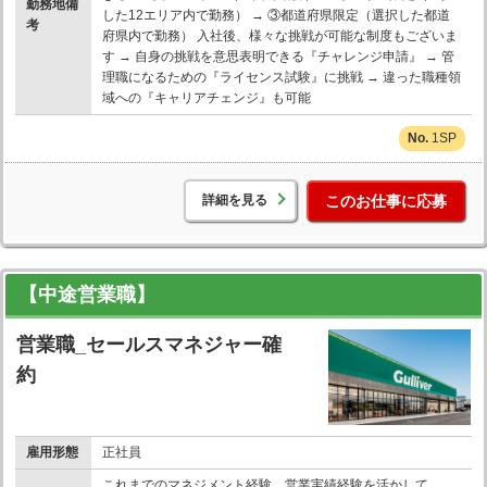
勤務地備
した12エリア内で勤務） → ③都道府県限定（選択した都道
考
府県内で勤務） 入社後、様々な挑戦が可能な制度もございま
す → 自身の挑戦を意思表明できる『チャレンジ申請』 → 管
理職になるための『ライセンス試験』に挑戦 → 違った職種領
域への『キャリアチェンジ』も可能
1SP
詳細を見る
このお仕事に応募
【中途営業職】
営業職_セールスマネジャー確
約
雇用形態
正社員
これまでのマネジメント経験、営業実績経験を活かして、