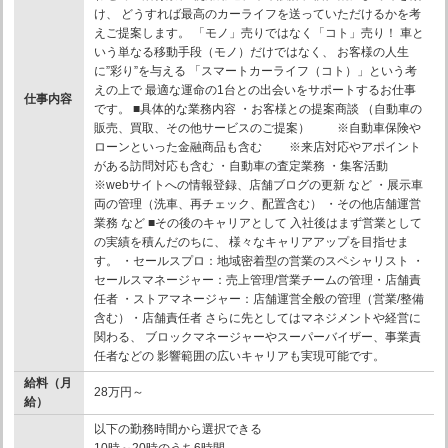
け、 どうすれば最高のカーライフを送っていただけるかを考
えご提案します。 「モノ」売りではなく「コト」売り！ 車と
いう単なる移動手段（モノ）だけではなく、 お客様の人生
に”彩り”を与える 「スマートカーライフ（コト）」という考
えの上で 最適な運命の1台との出会いをサポートするお仕事
仕事内容
です。 ■具体的な業務内容 ・お客様との提案商談 （自動車の
販売、買取、その他サービスのご提案） ※自動車保険や
ローンといった金融商品も含む ※来店対応やアポイント
がある訪問対応も含む ・自動車の査定業務 ・集客活動
※webサイトへの情報登録、店舗ブログの更新 など ・展示車
両の管理（洗車、再チェック、配置含む） ・その他店舗運営
業務 など ■その後のキャリアとして 入社後はまず営業として
の実績を積んだのちに、 様々なキャリアアップを目指せま
す。 ・セールスプロ：地域密着型の営業のスペシャリスト ・
セールスマネージャー：売上管理/営業チームの管理・店舗責
任者 ・ストアマネージャー：店舗運営全般の管理（営業/整備
含む）・店舗責任者 さらに先としてはマネジメントや経営に
関わる、 ブロックマネージャーやスーパーバイザー、事業責
任者などの 影響範囲の広いキャリアも実現可能です。
給料（月
28万円～
給）
以下の勤務時間から選択できる