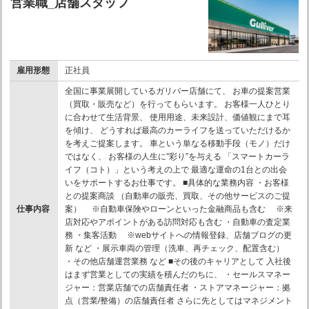
営業職_店舗スタッフ
雇用形態
正社員
全国に事業展開しているガリバー店舗にて、 お車の提案営業
（買取・販売など）を行ってもらいます。 お客様一人ひとり
に合わせて生活背景、 使用用途、未来設計、価値観にまで耳
を傾け、 どうすれば最高のカーライフを送っていただけるか
を考えご提案します。 車という単なる移動手段（モノ）だけ
ではなく、 お客様の人生に”彩り”を与える 「スマートカーラ
イフ（コト）」という考えの上で 最適な運命の1台との出会
いをサポートするお仕事です。 ■具体的な業務内容 ・お客様
との提案商談 （自動車の販売、買取、その他サービスのご提
仕事内容
案） ※自動車保険やローンといった金融商品も含む ※来
店対応やアポイントがある訪問対応も含む ・自動車の査定業
務 ・集客活動 ※webサイトへの情報登録、店舗ブログの更
新 など ・展示車両の管理（洗車、再チェック、配置含む）
・その他店舗運営業務 など ■その後のキャリアとして 入社後
はまず営業としての実績を積んだのちに、 ・セールスマネー
ジャー：営業店舗での店舗責任者 ・ストアマネージャー：拠
点（営業/整備）の店舗責任者 さらに先としてはマネジメント