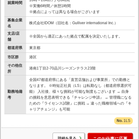
10時～20時のうち6時間
就業時間
※実働6時間／休憩1時間
※拠点によっては異なる場合がございます
募集企業
株式会社IDOM（旧社名：Gulliver international Inc.）
名
支店/店
※全国から適正にあった拠点で配属を決定いたします。
舗
都道府県
東京都
市区群
港区
その他住
港南1丁目2-70品川シーズンテラス23階
所
全国47都道府県にある「直営店舗および事業所」での勤務と
なります。 ※時短正社員（LS）は転勤なし（都道府県選択可
勤務地備
能） 入社後、様々な挑戦が可能な制度もございます → 自身
考
の挑戦を意思表明できる『チャレンジ申請』 → 管理職になる
ための『ライセンス試験』に挑戦 → 違った職種領域への『キ
ャリアチェンジ』も可能
1LS
詳細を見る
このお仕事に応募