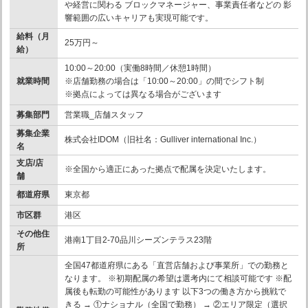
や経営に関わる ブロックマネージャー、事業責任者などの 影
響範囲の広いキャリアも実現可能です。
給料（月
25万円～
給）
10:00～20:00（実働8時間／休憩1時間）
就業時間
※店舗勤務の場合は「10:00～20:00」の間でシフト制
※拠点によっては異なる場合がございます
募集部門
営業職_店舗スタッフ
募集企業
株式会社IDOM（旧社名：Gulliver international Inc.）
名
支店/店
※全国から適正にあった拠点で配属を決定いたします。
舗
都道府県
東京都
市区群
港区
その他住
港南1丁目2-70品川シーズンテラス23階
所
全国47都道府県にある「直営店舗および事業所」での勤務と
なります。 ※初期配属の希望は選考内にて相談可能です ※配
属後も転勤の可能性があります 以下3つの働き方から挑戦で
きる → ①ナショナル（全国で勤務） → ②エリア限定（選択