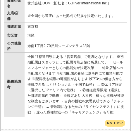
募集企業
株式会社IDOM（旧社名：Gulliver international Inc.）
名
支店/店
※全国から適正にあった拠点で配属を決定いたします。
舗
都道府県
東京都
市区群
港区
その他住
港南1丁目2-70品川シーズンテラス23階
所
全国47都道府県にある「営業店舗」で勤務となります。 ※初
期配属はスタッフとして配属可能店舗に所属して、 セール
スマネージャーとしての配属先が決定次第、 対象店舗への
再配属となります ※初期配属の希望は選考内にて相談可能で
す ※配属後も転勤の可能性があります 以下3つの働き方から
勤務地備
挑戦できる → ①ナショナル（全国で勤務） → ②エリア限定
考
（選択した12エリア内で勤務） → ③都道府県限定（選択し
た都道府県内で勤務） ※規定あり 入社後、様々な挑戦が可能
な制度もございます → 自身の挑戦を意思表明できる『チャレ
ンジ申請』 → 管理職になるための『ライセンステスト』に挑
戦 → 違った職種領域への『キャリアチェンジ』も可能
1HSP