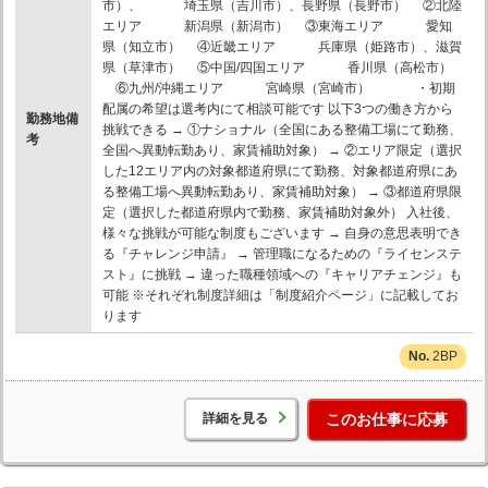
市）、 埼玉県（吉川市）、長野県（長野市） ②北陸
エリア 新潟県（新潟市） ③東海エリア 愛知
県（知立市） ④近畿エリア 兵庫県（姫路市）、滋賀
県（草津市） ⑤中国/四国エリア 香川県（高松市）
⑥九州/沖縄エリア 宮崎県（宮崎市） ・初期
配属の希望は選考内にて相談可能です 以下3つの働き方から
勤務地備
挑戦できる → ①ナショナル（全国にある整備工場にて勤務、
考
全国へ異動転勤あり、家賃補助対象） → ②エリア限定（選択
した12エリア内の対象都道府県にて勤務、対象都道府県にあ
る整備工場へ異動転勤あり、家賃補助対象） → ③都道府県限
定（選択した都道府県内で勤務、家賃補助対象外） 入社後、
様々な挑戦が可能な制度もございます → 自身の意思表明でき
る『チャレンジ申請』 → 管理職になるための『ライセンステ
スト』に挑戦 → 違った職種領域への『キャリアチェンジ』も
可能 ※それぞれ制度詳細は「制度紹介ページ」に記載してお
ります
2BP
詳細を見る
このお仕事に応募