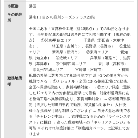
市区群
港区
その他住
港南1丁目2-70品川シーズンテラス23階
所
全国にある「直営板金工場（計10拠点）」での勤務となりま
す。 ※初期配属の希望は選考内にて相談可能です 【現在の拠
点】 ①関東/甲信エリア 千葉県（野田市・木更津
市）、 埼玉県（吉川市）、長野県（長野市） ②北陸
エリア 新潟県（新潟市） ③東海エリア 愛知
県（知立市） ④近畿エリア 兵庫県（姫路市）、滋賀
県（草津市） ⑤中国/四国エリア 香川県（高松市）
⑥九州/沖縄エリア 宮崎県（宮崎市） ・初期
配属の希望は選考内にて相談可能です 以下3つの働き方から
勤務地備
挑戦できる → ①ナショナル（全国にある整備工場にて勤務、
考
全国へ異動転勤あり、家賃補助対象） → ②エリア限定（選択
した12エリア内の対象都道府県にて勤務、対象都道府県にあ
る整備工場へ異動転勤あり、家賃補助対象） → ③都道府県限
定（選択した都道府県内で勤務、家賃補助対象外） 入社後、
様々な挑戦が可能な制度もございます → 自身の意思表明でき
る『チャレンジ申請』 → 管理職になるための『ライセンステ
スト』に挑戦 → 違った職種領域への『キャリアチェンジ』も
可能 ※それぞれ制度詳細は「制度紹介ページ」に記載してお
ります