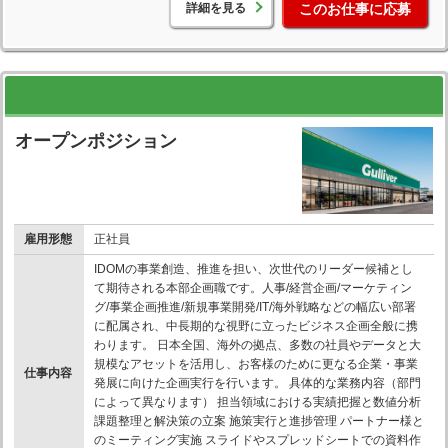
詳細を見る
このお仕事に応募
オープンポジション
雇用形態
正社員
IDOMの事業創造、推進を担い、次世代のリーダー候補とし
て期待される本部企画職です。人事/経営企画/マーケティン
グ/事業企画推進/新規事業開発/IT/海外戦略などの幅広い部署
に配属され、中長期的な視野に立ったビジネス企画全般に携
わります。 日本全国、海外の拠点、多数の社員やデータと大
規模なアセットを活用し、お客様のために更なる企業・事業
仕事内容
発展に向けた企画実行を行います。 具体的な業務内容（部門
によって異なります） 担当領域における実績把握と数値分析
課題整理と解決策の立案 施策実行と進捗管理 パートナー様と
のミーティング実施 スライドやスプレッドシートでの資料作