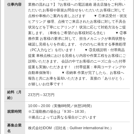
仕事内容
業務の流れは？】 ?お客様への電話連絡 過去店舗をご利用い
ただいたお客様や新規お問合せをいただいたお客様に対して
点検や車検のご案内を差し上げます ▼ ①来店受付・状況
ヒアリング 修理、点検でご来店されたお客様に対して不具合
状況などを丁寧にヒアリング！ 状況に応じて対処方法をご提
案します。（車検をご希望のお客様対応も含む） ▼ ②事
務作業 お客様の要求に対して、担当メカニックが車両状態を
確認し見積もりを作成します。 そののちに発生する事務処理
（PC入力など）を行います！ ▼ ③見積説明・付帯商品
提案 車検点検における見積もり内容や作業工程をお客様にご
説明いただきます。 会話の中でお客様のニーズに合った付帯
提案も実施いただきます！ （付帯提案：車両コーティングや
自動車保険等） ▼ ④納車 作業が完了したら、お客様へ
報告と共にお車を返却いただきます。 直接の「ありがとう」
が嬉しいお仕事です！
給料（月
23万円～32万円
給）
10:00～20:00（実働8時間／休憩1時間）
就業時間
※工場勤務の場合は「9:30～18:30」
※拠点によっては異なる場合がございます
募集企業
株式会社IDOM（旧社名：Gulliver international Inc.）
名