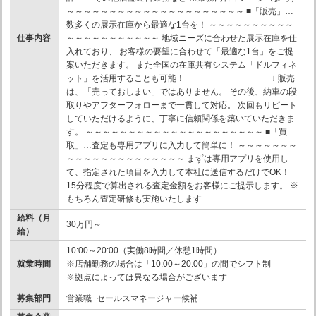
～～～～～～～～～～～～～～～～～～～～～ ■「販売」…
数多くの展示在庫から最適な1台を！ ～～～～～～～～～～
仕事内容
～～～～～～～～～～～ 地域ニーズに合わせた展示在庫を仕
入れており、 お客様の要望に合わせて「最適な1台」をご提
案いただきます。 また全国の在庫共有システム「ドルフィネ
ット」を活用することも可能！ ↓ 販売
は、「売っておしまい」ではありません。 その後、納車の段
取りやアフターフォローまで一貫して対応。 次回もリピート
していただけるように、丁寧に信頼関係を築いていただきま
す。 ～～～～～～～～～～～～～～～～～～～～～ ■「買
取」…査定も専用アプリに入力して簡単に！ ～～～～～～～
～～～～～～～～～～～～～～ まずは専用アプリを使用し
て、指定された項目を入力して本社に送信するだけでOK！
15分程度で算出される査定金額をお客様にご提示します。 ※
もちろん査定研修も実施いたします
給料（月
30万円～
給）
10:00～20:00（実働8時間／休憩1時間）
就業時間
※店舗勤務の場合は「10:00～20:00」の間でシフト制
※拠点によっては異なる場合がございます
募集部門
営業職_セールスマネージャー候補