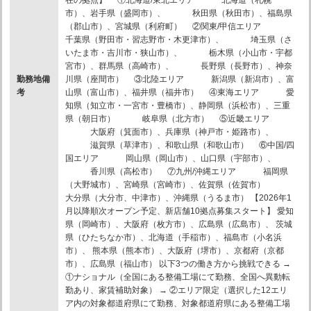
在の拠点】 ①北海道/東北エリア 北海道（札幌
市）、岩手県（盛岡市）、 秋田県（秋田市）、福島県
（郡山市）、宮城県（利府町） ②関東/甲信エリア
千葉県（野田市・習志野市・木更津市）、 埼玉県（さ
いたま市・吉川市・狭山市）、 栃木県（小山市・宇都
宮市）、群馬県（高崎市）、 長野県（長野市）、神奈
勤務地備
川県（座間市） ③北陸エリア 新潟県（新潟市）、富
考
山県（富山市）、福井県（福井市） ④東海エリア 愛
知県（知立市・一宮市・豊橋市）、静岡県（浜松市）、三重
県（朝日市） 岐阜県（北方市） ⑤近畿エリア
大阪府（箕面市）、兵庫県（神戸市・姫路市）、
滋賀県（草津市）、和歌山県（和歌山市） ⑥中国/四
国エリア 岡山県（岡山市）、山口県（宇部市）、
香川県（高松市） ⑦九州/沖縄エリア 福岡県
（大野城市）、宮崎県（宮崎市）、佐賀県（佐賀市）
大分県（大分市、中津市）、沖縄県（うるま市） 【2026年1
月以降順次オープン予定、新店舗10拠点募集スタート】 愛知
県（岡崎市）、大阪府（枚方市）、広島県（広島市）、 茨城
県（ひたちなか市）、北海道（手稲市）、福島市（小名浜
市）、 熊本県（熊本市）、大阪府（堺市）、京都府（京都
市）、広島県（福山市） 以下3つの働き方から挑戦できる →
①ナショナル（全国にある整備工場にて勤務、全国へ異動転
勤あり、家賃補助対象） → ②エリア限定（選択した12エリ
ア内の対象都道府県にて勤務、対象都道府県にある整備工場