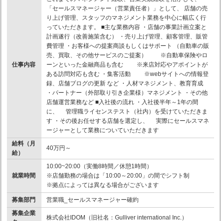
「セールスマネージャー（営業責任者）」として、 店舗の売
り上げ管理、スタッフのマネジメント業務を中心に幅広く行
っていただきます。 ■主な業務内容 ・店舗の事業計画立案と
計画遂行（改善施策含む） ・売り上げ管理、顧客管理、販管
費管理 ・お客様への提案商談もしくはサポート （自動車の販
売、買取、その他サービスのご提案） ※自動車保険やロ
仕事内容
ーンといった金融商品も含む ※来店対応やアポイントが
ある訪問対応も含む ・集客活動 ※webサイトへの情報登
録、店舗ブログの更新 など ・人材マネジメント、教育育成
・パートナー（外部取り引き企業様）マネジメント ・その他
店舗運営業務など ■入社後の流れ ・入社後半年～1年の間
に、 管理職ライセンステスト（社内）を受けていただきま
す ・その後お任せする店舗を選定し、 実際にセールスマネ
ージャーとして業務についていただきます
給料（月
40万円～
給）
10:00~20:00（実働8時間／休憩1時間）
就業時間
※店舗勤務の場合は「10:00～20:00」の間でシフト制
※拠点によっては異なる場合がございます
募集部門
営業職_セールスマネージャー確約
募集企業
株式会社IDOM（旧社名：Gulliver international Inc.）