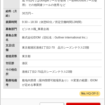
成 ※社内ではGoogleツールを使用（一部Microsoftツール使
用） その他関連ツールの使用 など
給料（月
30万円～
給）
就業時間
9:30～18:30（休憩60分／所定労働時間12時間）
募集部門
ビジネス職_事業企画
募集企業
株式会社IDOM（旧社名：Gulliver international Inc.）
名
支店/店
東京都港区港南1丁目2-70 品川シーズンテラス23階
舗
都道府県
東京都
市区群
港区
その他住
港南1丁目2-70品川シーズンテラス23階
所
勤務地備
敷地内禁煙（屋内喫煙可能場所あり） ※変更の範囲：IDOM
考
が定める事業所
HQ-OP-S