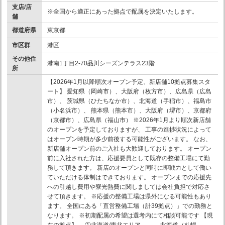
支店/店
※全国から適正にあった拠点で配属を決定いたします。
舗
都道府県
東京都
市区群
港区
その他住
港南1丁目2-70品川シーズンテラス23階
所
【2026年1月以降順次オープン予定、新店舗10拠点募集スタ
ート】 愛知県（岡崎市）、大阪府（枚方市）、広島県（広島
市）、 茨城県（ひたちなか市）、北海道（手稲市）、福島市
（小名浜市）、 熊本県（熊本市）、大阪府（堺市）、京都府
（京都市）、広島県（福山市） ※2026年1月より順次新店舗
のオープンを予定しておりますが、 工事の進捗状況によって
はオープン時期が多少前後する可能性がございます。 なお、
新店舗オープン前のご入社も大歓迎しております。 オープン
前に入社された方は、応援要員として既存の整備工場にて勤
務して頂きます。 新店のオープンと同時に即戦力として働い
ていただける体制はできております。 オープンまでの応援先
への引越し費用や寮光熱費に関しましては会社負担で対応さ
せて頂きます。 ※応援の整備工場は県外になる可能性もあり
ます。 全国にある「直営整備工場（計39拠点）」での勤務と
なります。 ※初期配属の希望は選考内にて相談可能です 【現