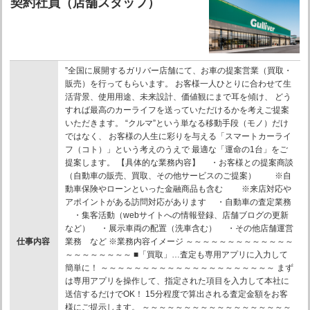
契約社員（店舗スタッフ）
”全国に展開するガリバー店舗にて、お車の提案営業（買取・
販売）を行ってもらいます。 お客様一人ひとりに合わせて生
活背景、使用用途、未来設計、価値観にまで耳を傾け、 どう
すれば最高のカーライフを送っていただけるかを考えご提案
いただきます。 “クルマ”という単なる移動手段（モノ）だけ
ではなく、 お客様の人生に彩りを与える「スマートカーライ
フ（コト）」という考えのうえで 最適な「運命の1台」をご
提案します。 【具体的な業務内容】 ・お客様との提案商談
（自動車の販売、買取、その他サービスのご提案） ※自
動車保険やローンといった金融商品も含む ※来店対応や
アポイントがある訪問対応があります ・自動車の査定業務
・集客活動（webサイトへの情報登録、店舗ブログの更新
など） ・展示車両の配置（洗車含む） ・その他店舗運営
仕事内容
業務 など ※業務内容イメージ ～～～～～～～～～～～～～
～～～～～～～～ ■「買取」…査定も専用アプリに入力して
簡単に！ ～～～～～～～～～～～～～～～～～～～～～ まず
は専用アプリを操作して、指定された項目を入力して本社に
送信するだけでOK！ 15分程度で算出される査定金額をお客
様にご提示します。 ～～～～～～～～～～～～～～～～～～