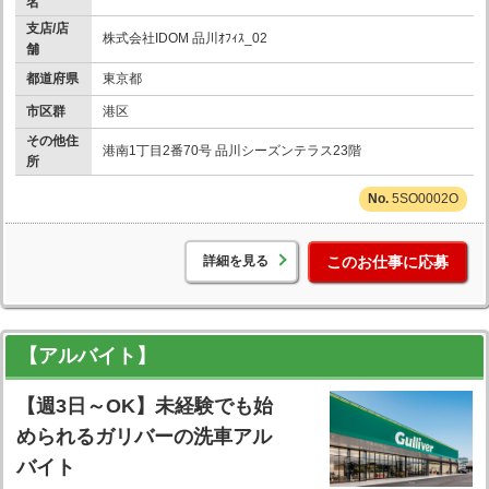
名
支店/店
株式会社IDOM 品川ｵﾌｨｽ_02
舗
都道府県
東京都
市区群
港区
その他住
港南1丁目2番70号 品川シーズンテラス23階
所
5SO0002O
詳細を見る
このお仕事に応募
【アルバイト】
【週3日～OK】未経験でも始
められるガリバーの洗車アル
バイト