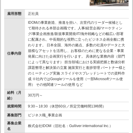
雇用形態
正社員
IDOMの事業創造、推進を担い、次世代のリーダー候補とし
て期待される本部企画職です。人事/経営企画/マーケティン
グ/事業企画推進/新規事業開発/IT/海外戦略などの幅広い部署
に配属され、中長期的な視野に立ったビジネス企画全般に携
わります。 日本全国、海外の拠点、多数の社員やデータと大
規模なアセットを活用し、お客様のために更なる企業・事業
仕事内容
発展に向けた企画実行を行います。 具体的な業務内容（部門
によって異なります） 担当領域における実績把握と数値分析
課題整理と解決策の立案 施策実行と進捗管理 パートナー様と
のミーティング実施 スライドやスプレッドシートでの資料作
成 ※社内ではGoogleツールを使用（一部Microsoftツール使
用） その他関連ツールの使用 など
給料（月
30万円～
給）
就業時間
9:30～18:30（休憩60分／所定労働時間13時間）
募集部門
ビジネス職_事業企画
募集企業
株式会社IDOM（旧社名：Gulliver international Inc.）
名