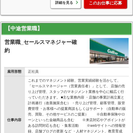
詳細を見る
このお仕事に応募
【中途営業職】
営業職_セールスマネジャー確
約
雇用形態
正社員
これまでのマネジメント経験、営業実績経験を活かして、
「セールスマネージャー（営業責任者）」として、 店舗の売
り上げ管理、スタッフのマネジメント業務を中心に幅広く行
っていただきます。 ■主な業務内容 ・店舗の事業計画立案と
計画遂行（改善施策含む） ・売り上げ管理、顧客管理、販管
費管理 ・お客様への提案商談もしくはサポート （自動車の販
売、買取、その他サービスのご提案） ※自動車保険やロ
仕事内容
ーンといった金融商品も含む ※来店対応やアポイントが
ある訪問対応も含む ・集客活動 ※webサイトへの情報登
録、店舗ブログの更新 など ・人材マネジメント、教育育成