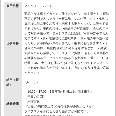
雇用形態
アルバイト・パート
商品となる車をピカピカに仕上げながら、 体を動かして運動
不足も解消できちゃう「一石二鳥」なお仕事です！ ●洗車 →
展示場に並ぶ車やお客様へ納車する車をピカピカに洗って拭
きあげたり、車内の清掃。 ●商品車の写真撮影 →会社のスマ
ホで写真を撮って、専用システムに登録。写真が苦手でも大
丈夫です！ ●展示場整理など運転業務 →展示場の車を並べ替
仕事内容
えたり、お客様宅へ車の引き取り・納車にも行きます！ ●店
舗周辺の清掃 →店舗内や周辺のキレイを保ちます！ 未経験・
知識ゼロから活躍しているスタッフ多数！ もちろん車業界で
の経験がある方、ブランクのある方も大歓迎！ 週3～・1日4
時間～OK、土日はお休みでもOK◎ あなたのライフスタイル
に合わせた働き方が実現できます。 気になる方は是非ご応募
ください！
給与（時
1,400円～
給）
・10:00～17:00 1日実働4時間以上、週3日以上
・平日のみOK
・木曜定休
就業時間
※実働5.5時間以上で60分の休憩が必要となります
ライフスタイルに合わせた働き方が可能です。