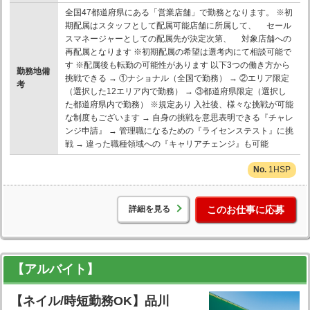
全国47都道府県にある「営業店舗」で勤務となります。 ※初
期配属はスタッフとして配属可能店舗に所属して、 セール
スマネージャーとしての配属先が決定次第、 対象店舗への
再配属となります ※初期配属の希望は選考内にて相談可能で
す ※配属後も転勤の可能性があります 以下3つの働き方から
勤務地備
挑戦できる → ①ナショナル（全国で勤務） → ②エリア限定
考
（選択した12エリア内で勤務） → ③都道府県限定（選択し
た都道府県内で勤務） ※規定あり 入社後、様々な挑戦が可能
な制度もございます → 自身の挑戦を意思表明できる『チャレ
ンジ申請』 → 管理職になるための『ライセンステスト』に挑
戦 → 違った職種領域への『キャリアチェンジ』も可能
1HSP
詳細を見る
このお仕事に応募
【アルバイト】
【ネイル/時短勤務OK】品川