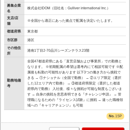
募集企業
株式会社IDOM（旧社名：Gulliver international Inc.）
名
支店/店
※全国から適正にあった拠点で配属を決定いたします。
舗
都道府県
東京都
市区群
港区
その他住
港南1丁目2-70品川シーズンテラス23階
所
全国47都道府県にある「直営店舗および事業所」での勤務と
なります。 ※初期配属の希望は選考内にて相談可能です ※配
属後も転勤の可能性があります 以下3つの働き方から挑戦で
きる → ①ナショナル（全国で勤務） → ②エリア限定（選択
勤務地備
した12エリア内で勤務） → ③都道府県限定（選択した都道
考
府県内で勤務） 入社後、様々な挑戦が可能な制度もございま
す → 自身の挑戦を意思表明できる『チャレンジ申請』 → 管
理職になるための『ライセンス試験』に挑戦 → 違った職種領
域への『キャリアチェンジ』も可能
1SP