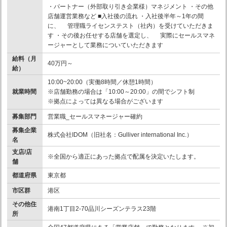
・パートナー（外部取り引き企業様）マネジメント ・その他
店舗運営業務など ■入社後の流れ ・入社後半年～1年の間
に、 管理職ライセンステスト（社内）を受けていただきま
す ・その後お任せする店舗を選定し、 実際にセールスマネ
ージャーとして業務についていただきます
給料（月
40万円～
給）
10:00~20:00（実働8時間／休憩1時間）
就業時間
※店舗勤務の場合は「10:00～20:00」の間でシフト制
※拠点によっては異なる場合がございます
募集部門
営業職_セールスマネージャー確約
募集企業
株式会社IDOM（旧社名：Gulliver international Inc.）
名
支店/店
※全国から適正にあった拠点で配属を決定いたします。
舗
都道府県
東京都
市区群
港区
その他住
港南1丁目2-70品川シーズンテラス23階
所