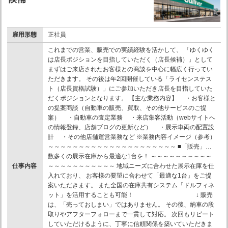
雇用形態
正社員
これまでの営業、販売での実績経験を活かして、 「ゆくゆく
は店長ポジションを目指していただく（店長候補）」として
まずはご来店されたお客様との商談を中心に幅広く行ってい
ただきます。 その後は年2回開催している「ライセンステス
ト（店長資格試験）」にご参加いただき店長を目指していた
だくポジションとなります。 【主な業務内容】 ・お客様と
の提案商談（自動車の販売、買取、その他サービスのご提
案） ・自動車の査定業務 ・来店集客活動（webサイトへ
の情報登録、店舗ブログの更新など） ・展示車両の配置設
計 ・その他店舗運営業務など ※業務内容イメージ（参考）
～～～～～～～～～～～～～～～～～～～～～ ■「販売」…
数多くの展示在庫から最適な1台を！ ～～～～～～～～～～
仕事内容
～～～～～～～～～～～ 地域ニーズに合わせた展示在庫を仕
入れており、 お客様の要望に合わせて「最適な1台」をご提
案いただきます。 また全国の在庫共有システム「ドルフィネ
ット」を活用することも可能！ ↓ 販売
は、「売っておしまい」ではありません。 その後、納車の段
取りやアフターフォローまで一貫して対応。 次回もリピート
していただけるように、丁寧に信頼関係を築いていただきま