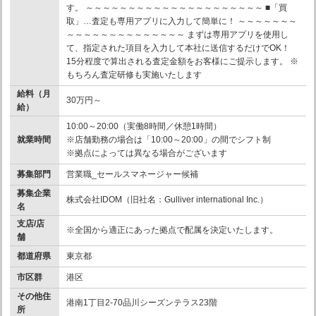
す。 ～～～～～～～～～～～～～～～～～～～～～ ■「買
取」…査定も専用アプリに入力して簡単に！ ～～～～～～～
～～～～～～～～～～～～～～ まずは専用アプリを使用し
て、指定された項目を入力して本社に送信するだけでOK！
15分程度で算出される査定金額をお客様にご提示します。 ※
もちろん査定研修も実施いたします
給料（月
30万円～
給）
10:00～20:00（実働8時間／休憩1時間）
就業時間
※店舗勤務の場合は「10:00～20:00」の間でシフト制
※拠点によっては異なる場合がございます
募集部門
営業職_セールスマネージャー候補
募集企業
株式会社IDOM（旧社名：Gulliver international Inc.）
名
支店/店
※全国から適正にあった拠点で配属を決定いたします。
舗
都道府県
東京都
市区群
港区
その他住
港南1丁目2-70品川シーズンテラス23階
所