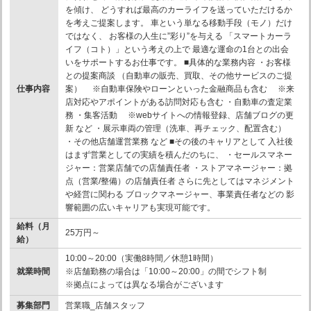
を傾け、 どうすれば最高のカーライフを送っていただけるか
を考えご提案します。 車という単なる移動手段（モノ）だけ
ではなく、 お客様の人生に”彩り”を与える 「スマートカーラ
イフ（コト）」という考えの上で 最適な運命の1台との出会
いをサポートするお仕事です。 ■具体的な業務内容 ・お客様
との提案商談 （自動車の販売、買取、その他サービスのご提
仕事内容
案） ※自動車保険やローンといった金融商品も含む ※来
店対応やアポイントがある訪問対応も含む ・自動車の査定業
務 ・集客活動 ※webサイトへの情報登録、店舗ブログの更
新 など ・展示車両の管理（洗車、再チェック、配置含む）
・その他店舗運営業務 など ■その後のキャリアとして 入社後
はまず営業としての実績を積んだのちに、 ・セールスマネー
ジャー：営業店舗での店舗責任者 ・ストアマネージャー：拠
点（営業/整備）の店舗責任者 さらに先としてはマネジメント
や経営に関わる ブロックマネージャー、事業責任者などの 影
響範囲の広いキャリアも実現可能です。
給料（月
25万円～
給）
10:00～20:00（実働8時間／休憩1時間）
就業時間
※店舗勤務の場合は「10:00～20:00」の間でシフト制
※拠点によっては異なる場合がございます
募集部門
営業職_店舗スタッフ