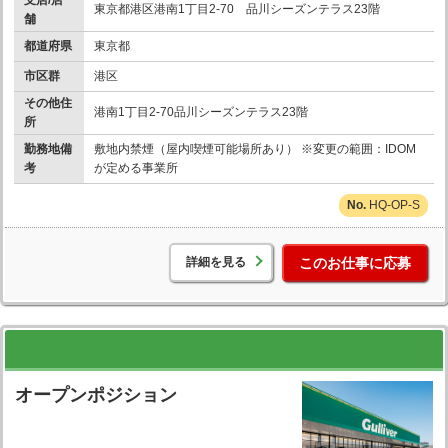
支店/店
東京都港区港南1丁目2-70 品川シーズンテラス23階
舗
都道府県
東京都
市区群
港区
その他住
港南1丁目2-70品川シーズンテラス23階
所
勤務地備
敷地内禁煙（屋内喫煙可能場所あり） ※変更の範囲：IDOM
考
が定める事業所
HQ-OP-S
詳細を見る
このお仕事に応募
オープンポジション