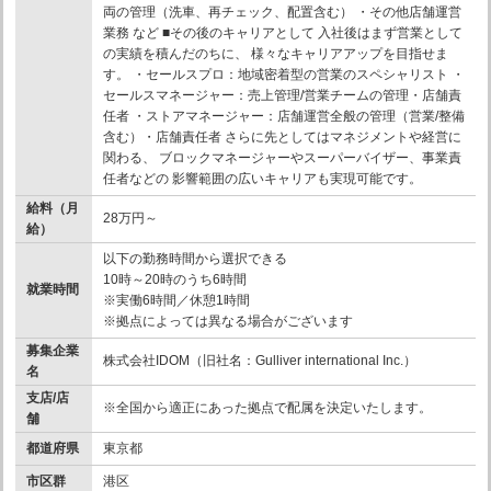
両の管理（洗車、再チェック、配置含む） ・その他店舗運営
業務 など ■その後のキャリアとして 入社後はまず営業として
の実績を積んだのちに、 様々なキャリアアップを目指せま
す。 ・セールスプロ：地域密着型の営業のスペシャリスト ・
セールスマネージャー：売上管理/営業チームの管理・店舗責
任者 ・ストアマネージャー：店舗運営全般の管理（営業/整備
含む）・店舗責任者 さらに先としてはマネジメントや経営に
関わる、 ブロックマネージャーやスーパーバイザー、事業責
任者などの 影響範囲の広いキャリアも実現可能です。
給料（月
28万円～
給）
以下の勤務時間から選択できる
10時～20時のうち6時間
就業時間
※実働6時間／休憩1時間
※拠点によっては異なる場合がございます
募集企業
株式会社IDOM（旧社名：Gulliver international Inc.）
名
支店/店
※全国から適正にあった拠点で配属を決定いたします。
舗
都道府県
東京都
市区群
港区