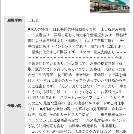
雇用形態
正社員
■求人の特徴 ・1日6時間の時短勤務が可能 ・土日祝休み可能
※規定あり ・実績に応じて時短条件優遇拡大あり ・勤務時
間により給与控除あり ・転勤なし（エリア選択可能） ・子供
手当支給あり ・インセンティブあり ・賞与（年に2回）あり
・業務に使用するIT機器（PC・スマホ）個人支給あり ＝＝＝
＝＝＝＝＝＝＝＝＝＝＝＝＝＝＝＝＝＝＝＝＝＝＝＝ 全国に
事業展開しているガリバー店舗にて、 お車の提案営業（買
取・販売など）を行ってもらいます。 お客様一人ひとりに合
わせて生活背景、 使用用途、未来設計、価値観にまで耳を傾
け、 どうすれば最高のカーライフを送っていただけるかを考
えご提案します。 「モノ」売りではなく「コト」売り！ 車と
いう単なる移動手段（モノ）だけではなく、 お客様の人生
に”彩り”を与える 「スマートカーライフ（コト）」という考
えの上で 最適な運命の1台との出会いをサポートするお仕事
仕事内容
です。 ■具体的な業務内容 ・お客様との提案商談 （自動車の
販売、買取、その他サービスのご提案） ※自動車保険や
ローンといった金融商品も含む ※来店対応やアポイント
がある訪問対応も含む ・自動車の査定業務 ・集客活動
※webサイトへの情報登録、店舗ブログの更新 など ・展示車