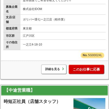
是非面接でご希望を教えてください♪
募集企業
株式会社IDOM
名
支店/店
ガリバー環七一之江店（軽作業）
舗
都道府県
東京都
市区群
江戸川区
その他住
一之江4-18-10
所
5G00024L
詳細を見る
このお仕事に応募
【中途営業職】
時短正社員（店舗スタッフ）