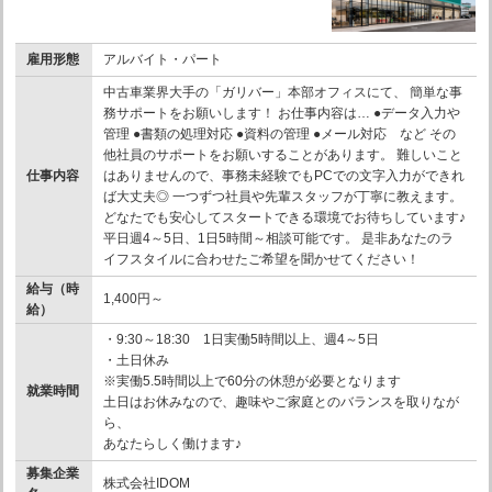
雇用形態
アルバイト・パート
中古車業界大手の「ガリバー」本部オフィスにて、 簡単な事
務サポートをお願いします！ お仕事内容は… ●データ入力や
管理 ●書類の処理対応 ●資料の管理 ●メール対応 など その
他社員のサポートをお願いすることがあります。 難しいこと
仕事内容
はありませんので、事務未経験でもPCでの文字入力ができれ
ば大丈夫◎ 一つずつ社員や先輩スタッフが丁寧に教えます。
どなたでも安心してスタートできる環境でお待ちしています♪
平日週4～5日、1日5時間～相談可能です。 是非あなたのラ
イフスタイルに合わせたご希望を聞かせてください！
給与（時
1,400円～
給）
・9:30～18:30 1日実働5時間以上、週4～5日
・土日休み
※実働5.5時間以上で60分の休憩が必要となります
就業時間
土日はお休みなので、趣味やご家庭とのバランスを取りなが
ら、
あなたらしく働けます♪
募集企業
株式会社IDOM