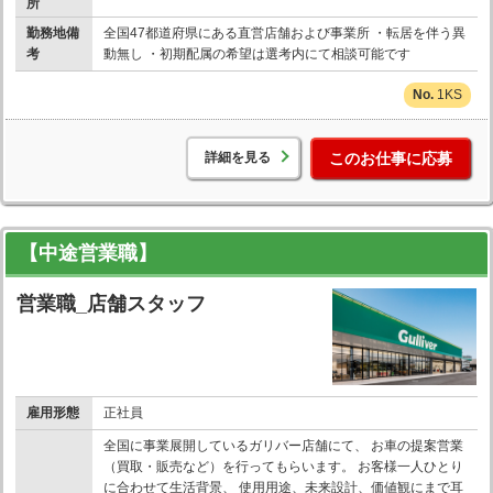
所
勤務地備
全国47都道府県にある直営店舗および事業所 ・転居を伴う異
考
動無し ・初期配属の希望は選考内にて相談可能です
1KS
詳細を見る
このお仕事に応募
【中途営業職】
営業職_店舗スタッフ
雇用形態
正社員
全国に事業展開しているガリバー店舗にて、 お車の提案営業
（買取・販売など）を行ってもらいます。 お客様一人ひとり
に合わせて生活背景、 使用用途、未来設計、価値観にまで耳