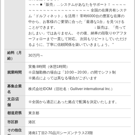
～～～ ■「販売」…システムがあなたをサポート！ ～～～～
～～～～～～～～～～～～～～～～～ 全国の在庫共有システ
ム「ドルフィネット」を活用！ 常時6000台の豊富な在庫の
中から、お客様のご要望に合った「最適な1台」を見つける
ことができます。 ↓ 販売は、「売って
おしまい」ではありません。 その後、納車の段取りやアフタ
ーフォローまで一貫して対応。 次回もリピートしていただけ
るように、丁寧に信頼関係を築いていきましょう。 ”
給料（月
30万円～
給）
実働 8時間（休憩1時間）
就業時間
※店舗勤務の場合は「10:00～20:00」の間でシフト制
※拠点によっては異なる場合がございます
募集企業
株式会社IDOM（旧社名：Gulliver international Inc.）
名
支店/店
※全国から適正にあった拠点で配属を決定いたします。
舗
都道府県
東京都
市区群
港区
その他住
港南1丁目2-70品川シーズンテラス23階