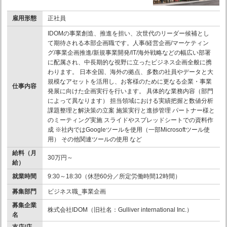
雇用形態
正社員
IDOMの事業創造、推進を担い、次世代のリーダー候補とし
て期待される本部企画職です。人事/経営企画/マーケティン
グ/事業企画推進/新規事業開発/IT/海外戦略などの幅広い部署
に配属され、中長期的な視野に立ったビジネス企画全般に携
わります。 日本全国、海外の拠点、多数の社員やデータと大
規模なアセットを活用し、お客様のために更なる企業・事業
仕事内容
発展に向けた企画実行を行います。 具体的な業務内容（部門
によって異なります） 担当領域における実績把握と数値分析
課題整理と解決策の立案 施策実行と進捗管理 パートナー様と
のミーティング実施 スライドやスプレッドシートでの資料作
成 ※社内ではGoogleツールを使用（一部Microsoftツール使
用） その他関連ツールの使用 など
給料（月
30万円～
給）
就業時間
9:30～18:30（休憩60分／所定労働時間12時間）
募集部門
ビジネス職_事業企画
募集企業
株式会社IDOM（旧社名：Gulliver international Inc.）
名