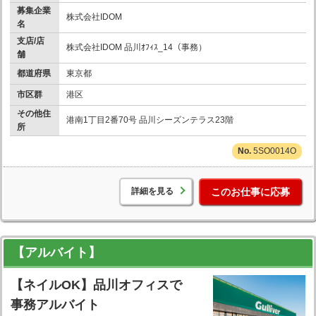
募集企業
株式会社IDOM
名
支店/店
株式会社IDOM 品川ｵﾌｨｽ_14（事務）
舗
都道府県
東京都
市区群
港区
その他住
港南1丁目2番70号 品川シーズンテラス23階
所
5SO0014O
詳細を見る
このお仕事に応募
【アルバイト】
【ネイルOK】品川オフィスで
事務アルバイト