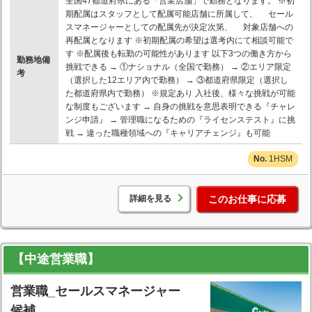
全国47都道府県にある「営業店舗」で勤務となります。 ※初
期配属はスタッフとして配属可能店舗に所属して、 セール
スマネージャーとしての配属先が決定次第、 対象店舗への
再配属となります ※初期配属の希望は選考内にて相談可能で
す ※配属後も転勤の可能性があります 以下3つの働き方から
勤務地備
挑戦できる → ①ナショナル（全国で勤務） → ②エリア限定
考
（選択した12エリア内で勤務） → ③都道府県限定（選択し
た都道府県内で勤務） ※規定あり 入社後、様々な挑戦が可能
な制度もございます → 自身の挑戦を意思表明できる『チャレ
ンジ申請』 → 管理職になるための『ライセンステスト』に挑
戦 → 違った職種領域への『キャリアチェンジ』も可能
1HSM
詳細を見る
このお仕事に応募
【中途営業職】
営業職_セールスマネージャー
候補