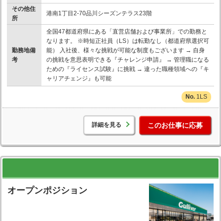
その他住
港南1丁目2-70品川シーズンテラス23階
所
全国47都道府県にある「直営店舗および事業所」での勤務と
なります。 ※時短正社員（LS）は転勤なし（都道府県選択可
勤務地備
能） 入社後、様々な挑戦が可能な制度もございます → 自身
考
の挑戦を意思表明できる『チャレンジ申請』 → 管理職になる
ための『ライセンス試験』に挑戦 → 違った職種領域への『キ
ャリアチェンジ』も可能
1LS
詳細を見る
このお仕事に応募
オープンポジション