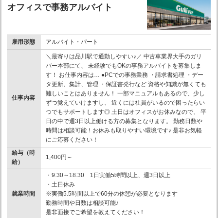
オフィスで事務アルバイト
雇用形態
アルバイト・パート
＼最寄りは品川駅で通勤しやすい♪／ 中古車業界大手のガリ
バー本部にて、 未経験でもOKの事務アルバイトを募集しま
す！ お仕事内容は… ●PCでの事務業務 ・請求書処理 ・デー
タ更新、集計、管理 ・保証書発行など 資格や知識が無くても
難しいことはありません！ 一部マニュアルもあるので、少し
仕事内容
ずつ覚えていけますし、 近くには社員がいるので困ったらい
つでもサポートします◎ 土日はオフィスがお休みなので、 平
日の中で週3日以上働ける方の募集となります。 勤務日数や
時間は相談可能！お休みも取りやすい環境です♪ 是非お気軽
にご応募ください！
給与（時
1,400円～
給）
・9:30～18:30 1日実働5時間以上、週3日以上
・土日休み
就業時間
※実働5.5時間以上で60分の休憩が必要となります
勤務時間や日数は相談可能♪
是非面接でご希望を教えてください！