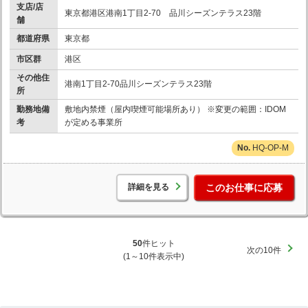
支店/店
東京都港区港南1丁目2-70 品川シーズンテラス23階
舗
都道府県
東京都
市区群
港区
その他住
港南1丁目2-70品川シーズンテラス23階
所
勤務地備
敷地内禁煙（屋内喫煙可能場所あり） ※変更の範囲：IDOM
考
が定める事業所
HQ-OP-M
詳細を見る
このお仕事に応募
50
件ヒット
次の10件
(1～10件表示中)