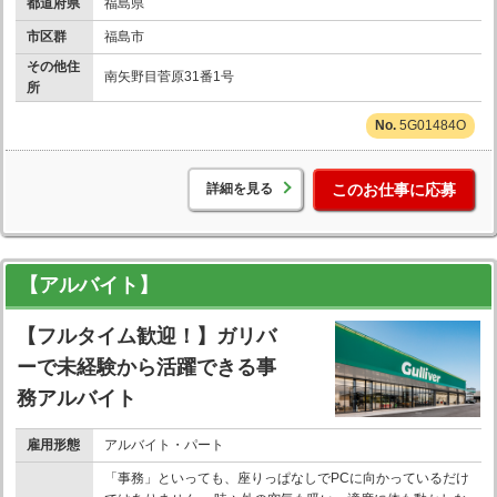
都道府県
福島県
市区群
福島市
その他住
南矢野目菅原31番1号
所
5G01484O
詳細を見る
このお仕事に応募
【アルバイト】
【フルタイム歓迎！】ガリバ
ーで未経験から活躍できる事
務アルバイト
雇用形態
アルバイト・パート
「事務」といっても、座りっぱなしでPCに向かっているだけ