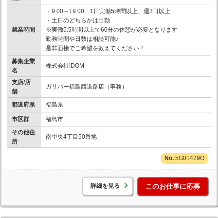
・9:00～19:00 1日実働5時間以上、週3日以上
・土日のどちらかは出勤
就業時間
※実働5.5時間以上で60分の休憩が必要となります
勤務時間や日数は相談可能♪
是非面接でご希望を教えてください！
募集企業
株式会社IDOM
名
支店/店
ガリバー福島西道路店（事務）
舗
都道府県
福島県
市区群
福島市
その他住
南中央4丁目50番地
所
5G01429O
詳細を見る
このお仕事に応募