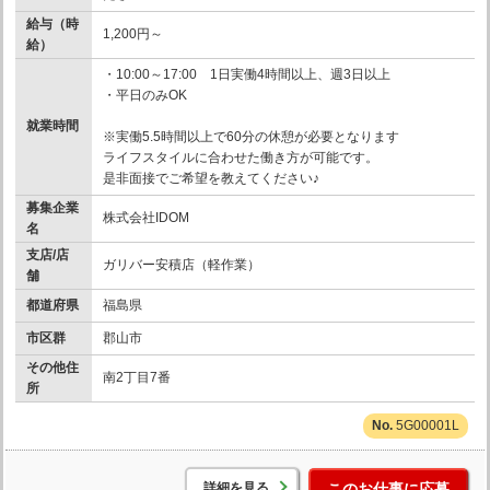
給与（時
1,200円～
給）
・10:00～17:00 1日実働4時間以上、週3日以上
・平日のみOK
就業時間
※実働5.5時間以上で60分の休憩が必要となります
ライフスタイルに合わせた働き方が可能です。
是非面接でご希望を教えてください♪
募集企業
株式会社IDOM
名
支店/店
ガリバー安積店（軽作業）
舗
都道府県
福島県
市区群
郡山市
その他住
南2丁目7番
所
5G00001L
詳細を見る
このお仕事に応募