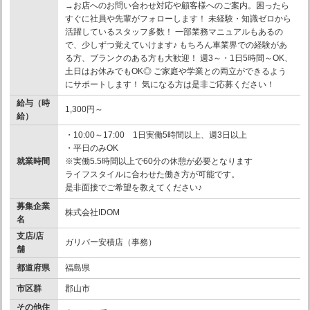
→お店へのお問い合わせ対応や顧客様へのご案内。困ったら
すぐに社員や先輩がフォローします！ 未経験・知識ゼロから
活躍しているスタッフ多数！ 一部業務マニュアルもあるの
で、少しずつ覚えていけます♪ もちろん車業界での経験があ
る方、ブランクのある方も大歓迎！ 週3～・1日5時間～OK、
土日はお休みでもOK◎ ご家庭や学業との両立ができるよう
にサポートします！ 気になる方は是非ご応募ください！
給与（時
1,300円～
給）
・10:00～17:00 1日実働5時間以上、週3日以上
・平日のみOK
就業時間
※実働5.5時間以上で60分の休憩が必要となります
ライフスタイルに合わせた働き方が可能です。
是非面接でご希望を教えてください♪
募集企業
株式会社IDOM
名
支店/店
ガリバー安積店（事務）
舗
都道府県
福島県
市区群
郡山市
その他住