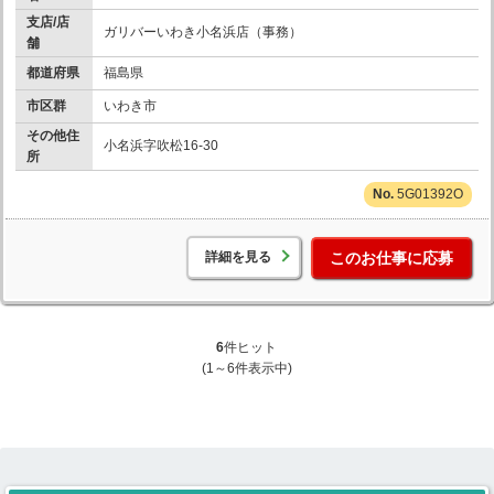
支店/店
ガリバーいわき小名浜店（事務）
舗
都道府県
福島県
市区群
いわき市
その他住
小名浜字吹松16-30
所
5G01392O
詳細を見る
このお仕事に応募
6
件ヒット
(1～6件表示中)