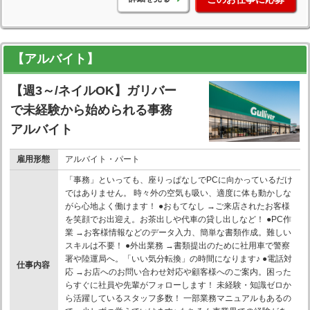
【アルバイト】
【週3～/ネイルOK】ガリバー
で未経験から始められる事務
アルバイト
雇用形態
アルバイト・パート
「事務」といっても、座りっぱなしでPCに向かっているだけ
ではありません。 時々外の空気も吸い、適度に体も動かしな
がら心地よく働けます！ ●おもてなし →ご来店されたお客様
を笑顔でお出迎え。お茶出しや代車の貸し出しなど！ ●PC作
業 →お客様情報などのデータ入力、簡単な書類作成。難しい
スキルは不要！ ●外出業務 →書類提出のために社用車で警察
署や陸運局へ。「いい気分転換」の時間になります♪ ●電話対
仕事内容
応 →お店へのお問い合わせ対応や顧客様へのご案内。困った
らすぐに社員や先輩がフォローします！ 未経験・知識ゼロか
ら活躍しているスタッフ多数！ 一部業務マニュアルもあるの