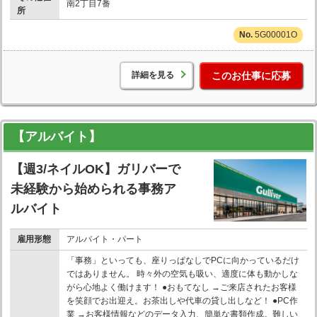
南2丁目7番
所
5G00001O
詳細を見る
このお仕事に応募
【アルバイト】
【週3/ネイルOK】ガリバーで
未経験から始められる事務ア
ルバイト
雇用形態
アルバイト・パート
「事務」といっても、座りっぱなしでPCに向かっているだけ
ではありません。 時々外の空気も吸い、適度に体も動かしな
がら心地よく働けます！ ●おもてなし →ご来店されたお客様
を笑顔でお出迎え。お茶出しや代車の貸し出しなど！ ●PC作
業 →お客様情報などのデータ入力、簡単な書類作成。難しい