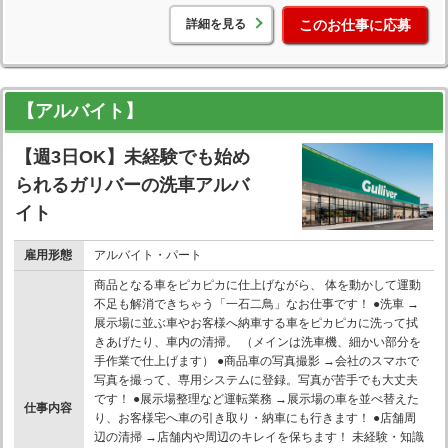
詳細を見る
このお仕事に応募
【アルバイト】
【週3日OK】未経験でも始め
られるガリバーの洗車アルバ
イト
雇用形態
アルバイト・パート
商品となる車をピカピカに仕上げながら、 体を動かして運動
不足も解消できちゃう「一石二鳥」なお仕事です！ ●洗車 →
展示場に並ぶ車やお客様へ納車する車をピカピカに洗って拭
きあげたり、車内の清掃。 （メインは洗車機、細かい部分を
手作業で仕上げます） ●商品車の写真撮影 →会社のスマホで
写真を撮って、専用システムに登録。写真が苦手でも大丈夫
です！ ●展示場整理など運転業務 →展示場の車を並べ替えた
仕事内容
り、お客様宅へ車の引き取り・納車にも行きます！ ●店舗周
辺の清掃 →店舗内や周辺のキレイを保ちます！ 未経験・知識