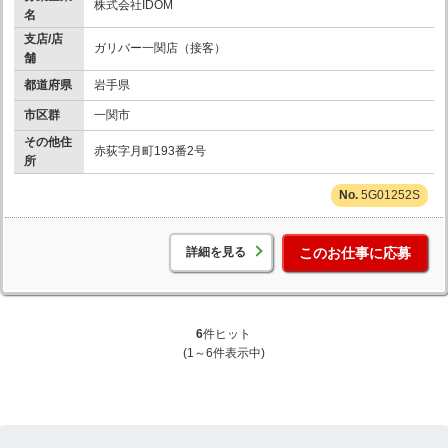
株式会社IDOM
名
支店/店
ガリバー一関店（接客）
舗
都道府県
岩手県
市区群
一関市
その他住
赤荻字月町193番2号
所
5G01252S
詳細を見る
このお仕事に応募
6
件ヒット
(1～6件表示中)