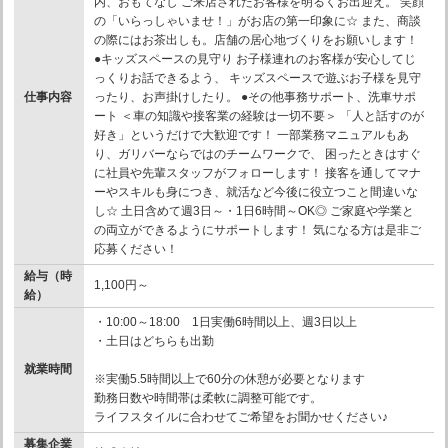
内、おもてなし ご来店されたお客様を明るくお出迎え。 笑顔
の「いらっしゃいませ！」がお店の第一印象に☆ また、商談
の際にはお茶出しも。店舗の居心地づくりをお願いします！
●キッズスペースの見守り お子様連れのお客様が安心してじ
っくりお話できるよう、 キッズスペースで遊ぶお子様を見守
仕事内容
ったり、お声掛けしたり。 ●その他事務サポート、洗車サポ
ート ＜車の知識や接客業の経験は一切不要＞ 「人と話すのが
好き」というだけで大歓迎です！ 一部業務マニュアルもあ
り、ガリバーならではのチームワークで、 困ったときはすぐ
に社員や先輩スタッフがフォローします！ 接客を通してマナ
ーやスキルも身につき、就活など今後に役立つこと間違いな
し☆ 土日含めて週3日～・1日6時間～OK◎ ご家庭や学業と
の両立ができるようにサポートします！ 気になる方は是非ご
応募ください！
給与（時
1,100円～
給）
・10:00～18:00 1日実働6時間以上、週3日以上
・土日はどちらも出勤
就業時間
※実働5.5時間以上で60分の休憩が必要となります
勤務日数や時間帯は柔軟に調整可能です。
ライフスタイルに合わせてご希望をお聞かせください♪
募集企業