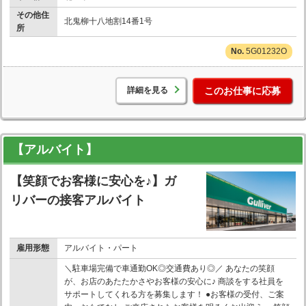
その他住
北鬼柳十八地割14番1号
所
5G01232O
詳細を見る
このお仕事に応募
【アルバイト】
【笑顔でお客様に安心を♪】ガ
リバーの接客アルバイト
雇用形態
アルバイト・パート
＼駐車場完備で車通勤OK◎交通費あり◎／ あなたの笑顔
が、お店のあたたかさやお客様の安心に♪ 商談をする社員を
サポートしてくれる方を募集します！ ●お客様の受付、ご案