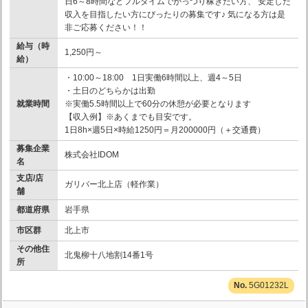
日6～8時間などフルタイムでがっつり稼ぎたい方、 安定した
収入を目指したい方にぴったりの募集です♪ 気になる方は是
非ご応募ください！！
給与（時
1,250円～
給）
・10:00～18:00 1日実働6時間以上、週4～5日
・土日のどちらかは出勤
就業時間
※実働5.5時間以上で60分の休憩が必要となります
【収入例】※あくまでも目安です。
1日8h×週5日×時給1250円＝月200000円（＋交通費）
募集企業
株式会社IDOM
名
支店/店
ガリバー北上店（軽作業）
舗
都道府県
岩手県
市区群
北上市
その他住
北鬼柳十八地割14番1号
所
5G01232L