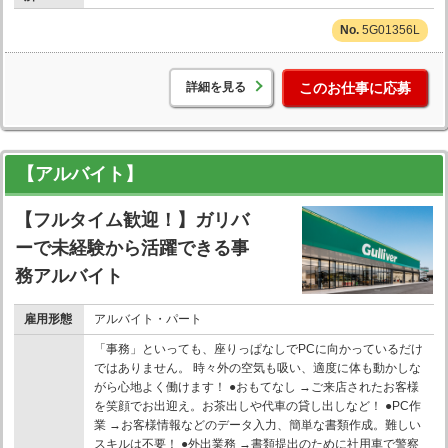
5G01356L
詳細を見る
このお仕事に応募
【アルバイト】
【フルタイム歓迎！】ガリバ
ーで未経験から活躍できる事
務アルバイト
雇用形態
アルバイト・パート
「事務」といっても、座りっぱなしでPCに向かっているだけ
ではありません。 時々外の空気も吸い、適度に体も動かしな
がら心地よく働けます！ ●おもてなし →ご来店されたお客様
を笑顔でお出迎え。お茶出しや代車の貸し出しなど！ ●PC作
業 →お客様情報などのデータ入力、簡単な書類作成。難しい
スキルは不要！ ●外出業務 →書類提出のために社用車で警察