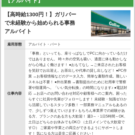
【アルバイト】
【高時給1300円！】ガリバー
で未経験から始められる事務
アルバイト
雇用形態
アルバイト・パート
「事務」といっても、座りっぱなしでPCに向かっているだけ
ではありません。 時々外の空気も吸い、適度に体も動かしな
がら心地よく働けます！ ●おもてなし →ご来店されたお客様
を笑顔でお出迎え。お茶出しや代車の貸し出しなど！ ●PC作
業 →お客様情報などのデータ入力、簡単な書類作成。難しい
スキルは不要！ ●外出業務 →書類提出のために社用車で警察
署や陸運局へ。「いい気分転換」の時間になります♪ ●電話対
仕事内容
応 →お店へのお問い合わせ対応や顧客様へのご案内。困った
らすぐに社員や先輩がフォローします！ 未経験・知識ゼロか
ら活躍しているスタッフ多数！ 一部業務マニュアルもあるの
で、少しずつ覚えていけます♪ もちろん車業界での経験があ
る方、ブランクのある方も大歓迎！ 週3～・1日5時間～OK、
土日はどちらかお休みでもOK◎ （土日メインでも大歓迎で
す◎） ご家庭や学業との両立ができるようにサポートしま
す！ 気になる方は是非ご応募ください！