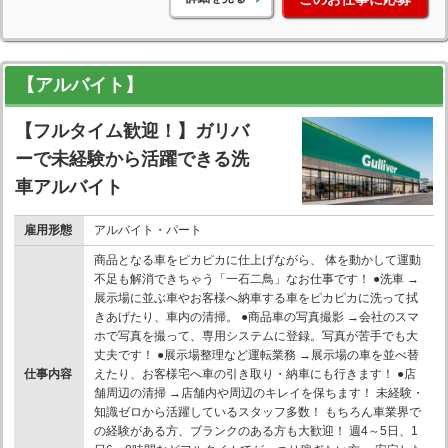
【アルバイト】
【フルタイム歓迎！】ガリバ
ーで未経験から活躍できる洗
車アルバイト
雇用形態
アルバイト・パート
商品となる車をピカピカに仕上げながら、 体を動かして運動
不足も解消できちゃう「一石二鳥」なお仕事です！ ●洗車 →
展示場に並ぶ車やお客様へ納車する車をピカピカに洗って拭
きあげたり、車内の清掃。 ●商品車の写真撮影 →会社のスマ
ホで写真を撮って、専用システムに登録。写真が苦手でも大
丈夫です！ ●展示場整理など運転業務 →展示場の車を並べ替
仕事内容
えたり、お客様宅へ車の引き取り・納車にも行きます！ ●店
舗周辺の清掃 →店舗内や周辺のキレイを保ちます！ 未経験・
知識ゼロから活躍しているスタッフ多数！ もちろん車業界で
の経験がある方、ブランクのある方も大歓迎！ 週4～5日、1