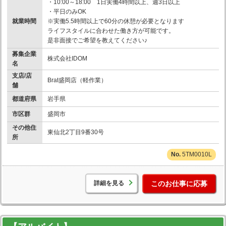
・10:00～18:00 1日実働4時間以上、週3日以上
・平日のみOK
就業時間
※実働5.5時間以上で60分の休憩が必要となります
ライフスタイルに合わせた働き方が可能です。
是非面接でご希望を教えてください♪
募集企業
株式会社IDOM
名
支店/店
Brat盛岡店（軽作業）
舗
都道府県
岩手県
市区群
盛岡市
その他住
東仙北2丁目9番30号
所
5TM0010L
詳細を見る
このお仕事に応募