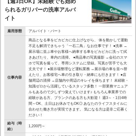
【週3日OK】未経験でも始め
られるガリバーの洗車アルバ
イト
雇用形態
アルバイト・パート
商品となる車をピカピカに仕上げながら、 体を動かして運動
不足も解消できちゃう「一石二鳥」なお仕事です！ ●洗車 →
展示場に並ぶ車やお客様へ納車する車をピカピカに洗って拭
きあげたり、車内の清掃。 ●商品車の写真撮影 →会社のスマ
ホで写真を撮って、専用システムに登録。写真が苦手でも大
丈夫です！ ●展示場整理など運転業務 →展示場の車を並べ替
えたり、お客様宅へ車の引き取り・納車にも行きます！ ●店
仕事内容
舗周辺の清掃 →店舗内や周辺のキレイを保ちます！ 未経験・
知識ゼロから活躍しているスタッフ多数！ 一部業務マニュア
ルもあるので少しずつ覚えていけます♪ もちろん車業界での
経験がある方、ブランクのある方も大歓迎！ 週3～・1日4時
間～OK、土日はお休みでもOK◎ あなたのライフスタイルに
合わせた働き方が実現できます。 気になる方は是非ご応募く
ださい！
給与（時
1,200円～
給）