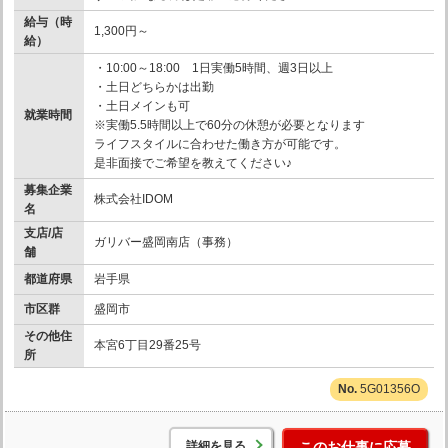
給与（時
1,300円～
給）
・10:00～18:00 1日実働5時間、週3日以上
・土日どちらかは出勤
・土日メインも可
就業時間
※実働5.5時間以上で60分の休憩が必要となります
ライフスタイルに合わせた働き方が可能です。
是非面接でご希望を教えてください♪
募集企業
株式会社IDOM
名
支店/店
ガリバー盛岡南店（事務）
舗
都道府県
岩手県
市区群
盛岡市
その他住
本宮6丁目29番25号
所
5G01356O
詳細を見る
このお仕事に応募