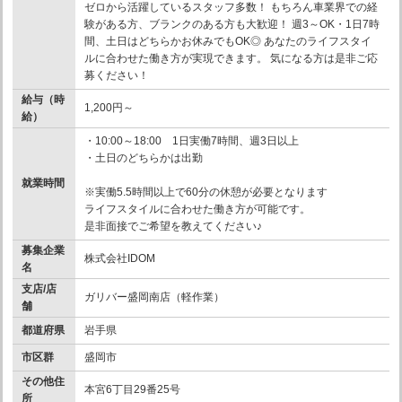
ゼロから活躍しているスタッフ多数！ もちろん車業界での経
験がある方、ブランクのある方も大歓迎！ 週3～OK・1日7時
間、土日はどちらかお休みでもOK◎ あなたのライフスタイ
ルに合わせた働き方が実現できます。 気になる方は是非ご応
募ください！
給与（時
1,200円～
給）
・10:00～18:00 1日実働7時間、週3日以上
・土日のどちらかは出勤
就業時間
※実働5.5時間以上で60分の休憩が必要となります
ライフスタイルに合わせた働き方が可能です。
是非面接でご希望を教えてください♪
募集企業
株式会社IDOM
名
支店/店
ガリバー盛岡南店（軽作業）
舗
都道府県
岩手県
市区群
盛岡市
その他住
本宮6丁目29番25号
所