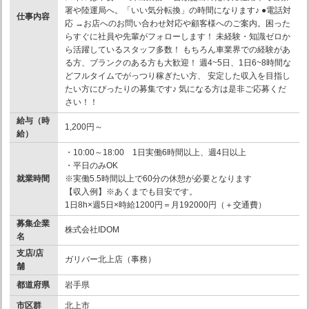
署や陸運局へ。「いい気分転換」の時間になります♪ ●電話対
仕事内容
応 →お店へのお問い合わせ対応や顧客様へのご案内。困った
らすぐに社員や先輩がフォローします！ 未経験・知識ゼロか
ら活躍しているスタッフ多数！ もちろん車業界での経験があ
る方、ブランクのある方も大歓迎！ 週4~5日、1日6~8時間な
どフルタイムでがっつり稼ぎたい方、 安定した収入を目指し
たい方にぴったりの募集です♪ 気になる方は是非ご応募くだ
さい！！
給与（時
1,200円～
給）
・10:00～18:00 1日実働6時間以上、週4日以上
・平日のみOK
就業時間
※実働5.5時間以上で60分の休憩が必要となります
【収入例】※あくまでも目安です。
1日8h×週5日×時給1200円＝月192000円（＋交通費）
募集企業
株式会社IDOM
名
支店/店
ガリバー北上店（事務）
舗
都道府県
岩手県
市区群
北上市