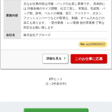
主なお仕事内容は洋服・バッグのお直し業務です。 具体的に
は 洋服各種のサイズ調整、仕立て直し、革製品、毛皮類、バ
ッグ類、財布、ベルトの補修、加工、ファスナー、ボタン、
業務内容
ファッションパーツなどの取替え、刺繍、ネーム入れなどの
加工も承ります。 ・受付業務 ・レジ業務 他付帯業務 丁寧な
対応をお願い致します
会社名
株式会社アプローズ
acp58800622
詳細を見る
このお仕事に応募
2
件ヒット
(1～2件表示中)