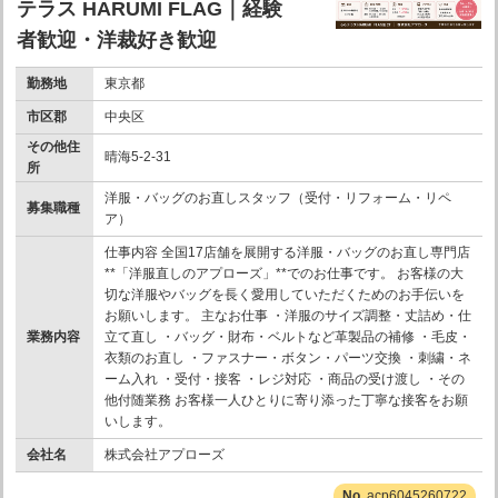
テラス HARUMI FLAG｜経験
者歓迎・洋裁好き歓迎
勤務地
東京都
市区郡
中央区
その他住
晴海5-2-31
所
洋服・バッグのお直しスタッフ（受付・リフォーム・リペ
募集職種
ア）
仕事内容 全国17店舗を展開する洋服・バッグのお直し専門店
**「洋服直しのアプローズ」**でのお仕事です。 お客様の大
切な洋服やバッグを長く愛用していただくためのお手伝いを
お願いします。 主なお仕事 ・洋服のサイズ調整・丈詰め・仕
業務内容
立て直し ・バッグ・財布・ベルトなど革製品の補修 ・毛皮・
衣類のお直し ・ファスナー・ボタン・パーツ交換 ・刺繍・ネ
ーム入れ ・受付・接客 ・レジ対応 ・商品の受け渡し ・その
他付随業務 お客様一人ひとりに寄り添った丁寧な接客をお願
いします。
会社名
株式会社アプローズ
acp6045260722