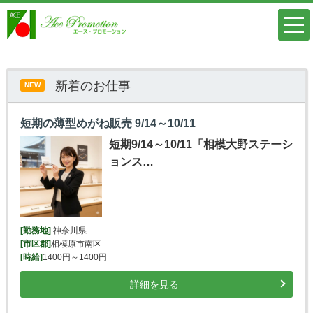
新着のお仕事
NEW
短期の薄型めがね販売 9/14～10/11
短期9/14～10/11「相模大野ステーシ
ョンス…
[勤務地]
神奈川県
[市区郡]
相模原市南区
[時給]
1400円～1400円
詳細を見る