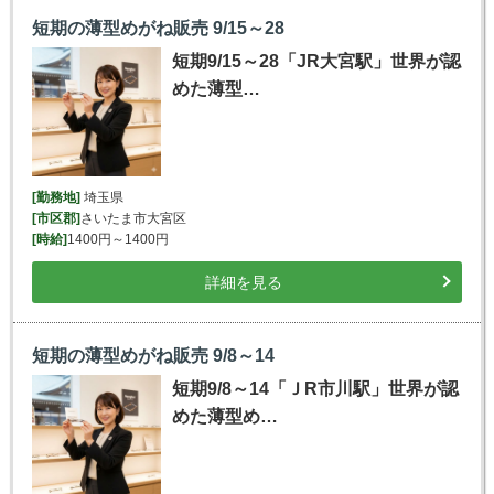
短期の薄型めがね販売 9/15～28
短期9/15～28「JR大宮駅」世界が認
めた薄型…
[勤務地]
埼玉県
[市区郡]
さいたま市大宮区
[時給]
1400円～1400円
詳細を見る
短期の薄型めがね販売 9/8～14
短期9/8～14「ＪR市川駅」世界が認
めた薄型め…