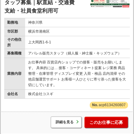
タッフ募集｜駅直結・交通費
支給・社員食堂利用可
勤務地
神奈川県
市区郡
横浜市港南区
その他住
上大岡西1-6-1
所
募集職種
アパレル販売スタッフ（婦人服・紳士服・キッズウェア）
お仕事内容 百貨店内ショップでの接客・販売をお願いしま
す。 具体的には… 接客・コーディネート提案 レジ業務 商品
業務内容
整理・在庫管理 ディスプレイ変更 入荷・検品 店内清掃 その
他店舗運営サポート お客様一人ひとりに寄り添った接客を大
切にしています。
会社名
株式会社コスギ
acp6134260807
詳細を見る
このお仕事に応募