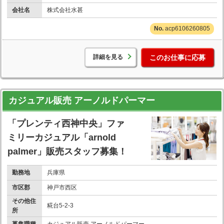
会社名
株式会社水甚
acp6106260805
詳細を見る
このお仕事に応募
カジュアル販売 アーノルドパーマー
「プレンティ西神中央」ファ
ミリーカジュアル「arnold
palmer」販売スタッフ募集！
勤務地
兵庫県
市区郡
神戸市西区
その他住
糀台5-2-3
所