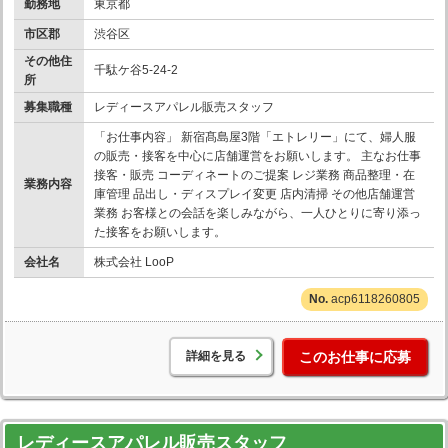
勤務地
東京都
市区郡
渋谷区
その他住
千駄ケ谷5-24-2
所
募集職種
レディースアパレル販売スタッフ
「お仕事内容」 新宿髙島屋3階「エトレリー」にて、婦人服
の販売・接客を中心に店舗運営をお願いします。 主なお仕事
接客・販売 コーディネートのご提案 レジ業務 商品整理・在
業務内容
庫管理 品出し・ディスプレイ変更 店内清掃 その他店舗運営
業務 お客様との会話を楽しみながら、一人ひとりに寄り添っ
た接客をお願いします。
会社名
株式会社 LooP
acp6118260805
詳細を見る
このお仕事に応募
レディースアパレル販売スタッフ