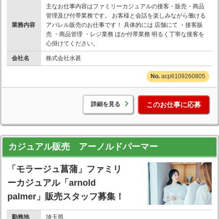
主なお仕事内容はファミリーカジュアルの接客・販売・商品
管理及び付帯業務です。 お客様と会話を楽しみながら働ける
業務内容
アパレル販売のお仕事です！ 具体的には 店舗にて ・接客販
売 ・商品管理 ・レジ業務 ほか付帯業務 明るく丁寧な接客を
心掛けてください。
会社名
株式会社水甚
acp6109260805
詳細を見る
このお仕事に応募
カジュアル販売 アーノルドパーマー
「モラージュ菖蒲」ファミリ
ーカジュアル「arnold
palmer」販売スタッフ募集！
勤務地
埼玉県