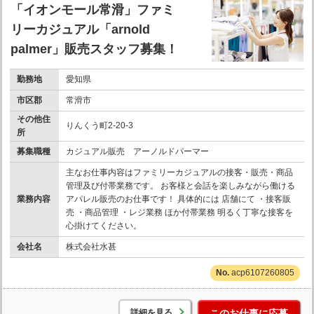
「イオンモール常滑」ファミ
リーカジュアル「arnold
palmer」販売スタッフ募集！
勤務地
愛知県
市区郡
常滑市
その他住
りんくう町2-20-3
所
募集職種
カジュアル販売 アーノルドパーマー
主なお仕事内容はファミリーカジュアルの接客・販売・商品
管理及び付帯業務です。 お客様と会話を楽しみながら働ける
業務内容
アパレル販売のお仕事です！ 具体的には 店舗にて ・接客販
売 ・商品管理 ・レジ業務 ほか付帯業務 明るく丁寧な接客を
心掛けてください。
会社名
株式会社水甚
acp6107260805
詳細を見る
このお仕事に応募