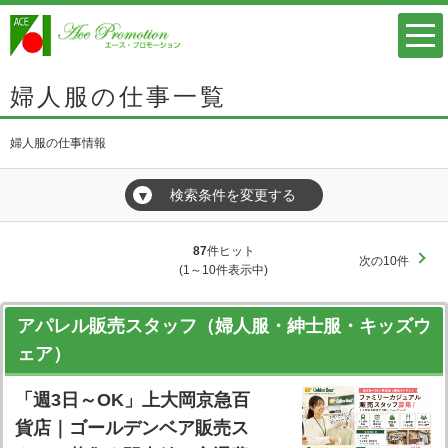
婦人服の仕事一覧
婦人服の仕事情報
検索条件を変更する
▼
87
件ヒット
次の10件
(1～10件表示中)
アパレル販売スタッフ（婦人服・紳士服・キッズウ
ェア）
「週3日～OK」上大岡京急百
貨店｜ゴールデンベア販売ス