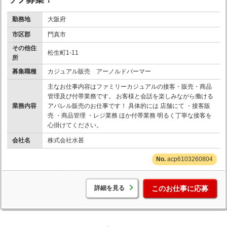
勤務地
大阪府
市区郡
門真市
その他住
松生町1-11
所
募集職種
カジュアル販売 アーノルドパーマー
主なお仕事内容はファミリーカジュアルの接客・販売・商品
管理及び付帯業務です。 お客様と会話を楽しみながら働ける
業務内容
アパレル販売のお仕事です！ 具体的には 店舗にて ・接客販
売 ・商品管理 ・レジ業務 ほか付帯業務 明るく丁寧な接客を
心掛けてください。
会社名
株式会社水甚
acp6103260804
詳細を見る
このお仕事に応募