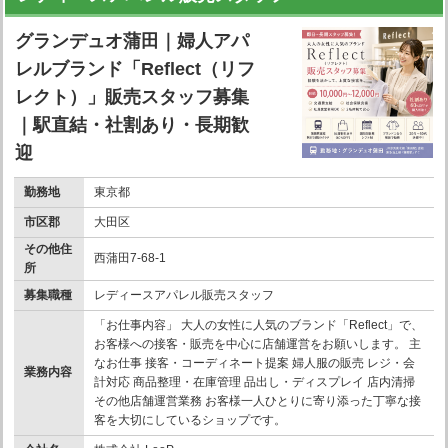
グランデュオ蒲田｜婦人アパ
レルブランド「Reflect（リフ
レクト）」販売スタッフ募集
｜駅直結・社割あり・長期歓
迎
勤務地
東京都
市区郡
大田区
その他住
西蒲田7-68-1
所
募集職種
レディースアパレル販売スタッフ
「お仕事内容」 大人の女性に人気のブランド「Reflect」で、
お客様への接客・販売を中心に店舗運営をお願いします。 主
なお仕事 接客・コーディネート提案 婦人服の販売 レジ・会
業務内容
計対応 商品整理・在庫管理 品出し・ディスプレイ 店内清掃
その他店舗運営業務 お客様一人ひとりに寄り添った丁寧な接
客を大切にしているショップです。