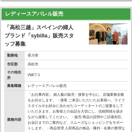
レディースアパレル販売
「高松三越」スペインの婦人
ブランド「sybilla」販売スタ
ッフ募集
勤務地
香川県
市区郡
高松市
その他住
内町7-1
所
募集職種
レディースアパレル販売
「お仕事内容」 婦人服の販売・接客を中心に、店舗業務全般
をお任せします。 ・接客 ご来店いただいたお客様へ、ライフ
スタイルやお好みに合わせたコーディネートのご提案をして
いただきます。お客様との会話を大切にし、信頼関係を築き
ながら接客してください。 ・販売 商品の説明やご試着対応、
業務内容
お会計までのご案内など、スムーズなショッピングをサポー
トします。 ・商品管理 入荷商品の検品・陳列・在庫の整理な