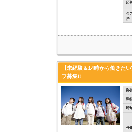
応
そ
所
【未経験＆14時から働きた
フ募集!!
郵
勤
時
仕