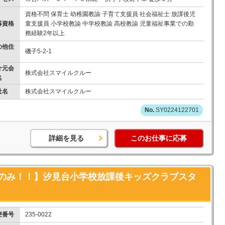
資格不問 保育士 幼稚園教諭 子育て支援員 社会福祉士 放課後児
募資格
童支援員 小学校教諭 中学校教諭 高校教諭 児童福祉事業での勤
務経験2年以上
の他住
磯子5-2-1
介元会
株式会社スマイルクルー
名
社名
株式会社スマイルクルー
SY0224122701
詳細を見る
このお仕事に応募
のみ！！】汐見台小学校放課後キッズクラブスタ
便番号
235-0022