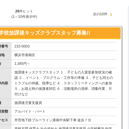
28
件ヒット
次の10件
(1～10件表示中)
学校放課後キッズクラブスタッフ募集!!
便番号
233-0003
務地
横浜市港南区
給
1,385円～
放課後キッズクラブスタッフ １．子どもの入退室参加状況の確
認 ２．イベント・プログラム・工作等の準備 ３．子ども同士の
事内容
トラブルの仲裁、指導など ４．スタッフミーティングへの参加
５．お迎え時の保護者対応 ６．活動場所の清掃、消毒作業、片
付けなど
種
放課後児童支援員
用形態
アルバイト・パート
クセス
市営地下鉄ブルーライン港南中央駅下車 徒歩７分
資格不問 保育士 社会福祉士 放課後児童支援員 小学校教諭 中学