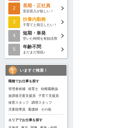
長期・正社員
2
安定収入が欲しい！
扶養内勤務
3
子育てと両立したい！
短期・単発
4
空いた時間を有効活用
年齢不問
5
まだまだ現役♪
いますぐ検索！
職種でお仕事を探す
管理者候補
保育士
幼稚園教諭
放課後児童支援員
子育て支援員
保育スタッフ
調理スタッフ
児童指導員
看護師
その他
エリアでお仕事を探す
北海道
東北
関東
東海・中部