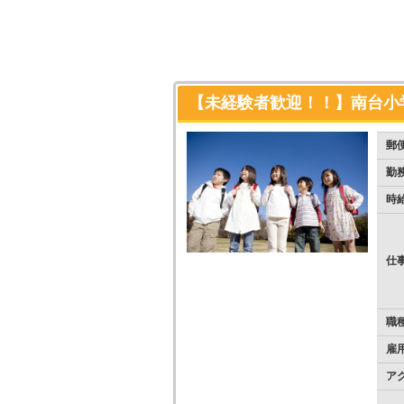
【未経験者歓迎！！】南台小
郵
勤
時
仕
職
雇
ア