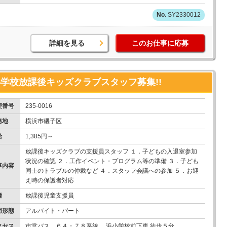
SY2330012
詳細を見る
このお仕事に応募
学校放課後キッズクラブスタッフ募集!!
便番号
235-0016
務地
横浜市磯子区
給
1,385円～
放課後キッズクラブの支援員スタッフ １．子どもの入退室参加
状況の確認 ２．工作イベント・プログラム等の準備 ３．子ども
事内容
同士のトラブルの仲裁など ４．スタッフ会議への参加 ５．お迎
え時の保護者対応
種
放課後児童支援員
用形態
アルバイト・パート
クセス
市営バス ６４・７８系統 浜小学校前下車 徒歩５分