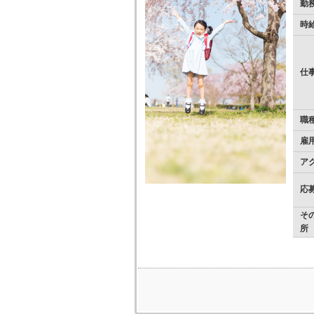
勤
時
仕
職
雇
ア
応
そ
所