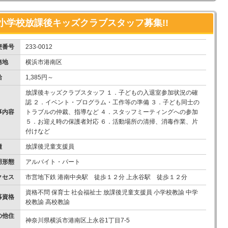
小学校放課後キッズクラブスタッフ募集!!
便番号
233-0012
務地
横浜市港南区
給
1,385円～
放課後キッズクラブスタッフ １．子どもの入退室参加状況の確
認 ２．イベント・プログラム・工作等の準備 ３．子ども同士の
事内容
トラブルの仲裁、指導など ４．スタッフミーティングへの参加
５．お迎え時の保護者対応 ６．活動場所の清掃、消毒作業、片
付けなど
種
放課後児童支援員
用形態
アルバイト・パート
クセス
市営地下鉄 港南中央駅 徒歩１２分 上永谷駅 徒歩１２分
資格不問 保育士 社会福祉士 放課後児童支援員 小学校教諭 中学
募資格
校教諭 高校教諭
の他住
神奈川県横浜市港南区上永谷1丁目7-5