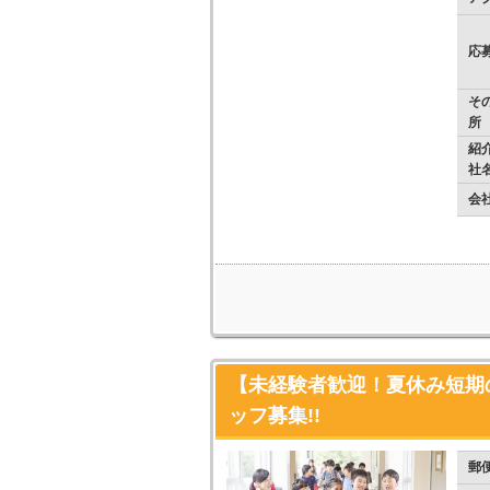
応
そ
所
紹
社
会
【未経験者歓迎！夏休み短期
ッフ募集!!
郵