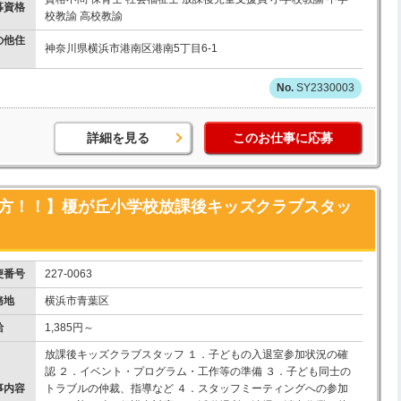
募資格
校教諭 高校教諭
の他住
神奈川県横浜市港南区港南5丁目6-1
SY2330003
詳細を見る
このお仕事に応募
い方！！】榎が丘小学校放課後キッズクラブスタッ
便番号
227-0063
務地
横浜市青葉区
給
1,385円～
放課後キッズクラブスタッフ １．子どもの入退室参加状況の確
認 ２．イベント・プログラム・工作等の準備 ３．子ども同士の
事内容
トラブルの仲裁、指導など ４．スタッフミーティングへの参加