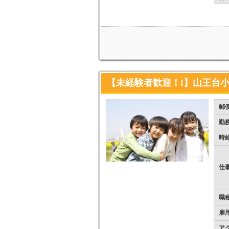
【未経験者歓迎！!】山王台小
郵
勤
時
仕
職
雇
ア