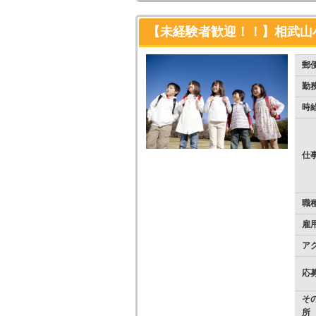
【未経験者歓迎！！】相武山
郵
勤
時
仕
職
雇
ア
応
そ
所