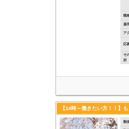
職
雇
ア
応
そ
所
【14時～働きたい方！！】も
郵