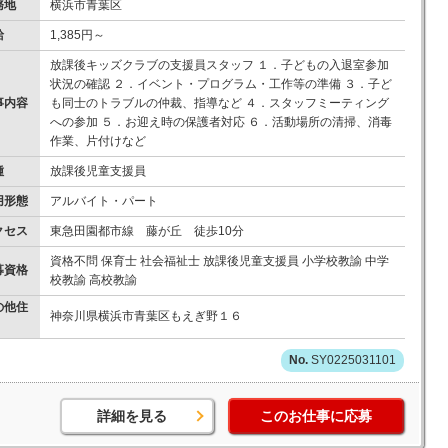
務地
横浜市青葉区
給
1,385円～
放課後キッズクラブの支援員スタッフ １．子どもの入退室参加
状況の確認 ２．イベント・プログラム・工作等の準備 ３．子ど
事内容
も同士のトラブルの仲裁、指導など ４．スタッフミーティング
への参加 ５．お迎え時の保護者対応 ６．活動場所の清掃、消毒
作業、片付けなど
種
放課後児童支援員
用形態
アルバイト・パート
クセス
東急田園都市線 藤が丘 徒歩10分
資格不問 保育士 社会福祉士 放課後児童支援員 小学校教諭 中学
募資格
校教諭 高校教諭
の他住
神奈川県横浜市青葉区もえぎ野１６
SY0225031101
詳細を見る
このお仕事に応募