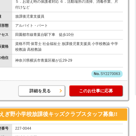
５．お迎え時の保護者対応 ６．活動場所の清掃、消毒作業、片
付けなど
種
放課後児童支援員
用形態
アルバイト・パート
クセス
田園都市線青葉台駅下車 徒歩10分
資格不問 保育士 社会福祉士 放課後児童支援員 小学校教諭 中学
募資格
校教諭 高校教諭
の他住
神奈川県横浜市青葉区榎が丘29-29
SY2270063
詳細を見る
このお仕事に応募
えぎ野小学校放課後キッズクラブスタッフ募集!!
便番号
227-0044