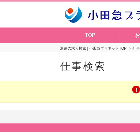
TOP
お
派遣の求人検索 | 小田急プラネットTOP
仕事
仕事検索