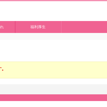
れ
福利厚生
す。