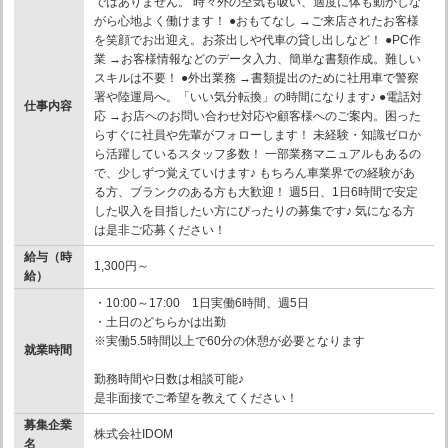
ではありません。 時々外の空気も吸い、適度に体も動かしな
がら心地よく働けます！ ●おもてなし →ご来店されたお客様
を笑顔でお出迎え。お茶出しや代車の貸し出しなど！ ●PC作
業 →お客様情報などのデータ入力、簡単な書類作成。難しい
スキルは不要！ ●外出業務 →書類提出のために社用車で警察
署や陸運局へ。「いい気分転換」の時間になります♪ ●電話対
仕事内容
応 →お店へのお問い合わせ対応や顧客様へのご案内。困った
らすぐに社員や先輩がフォローします！ 未経験・知識ゼロか
ら活躍しているスタッフ多数！ 一部業務マニュアルもあるの
で、少しずつ覚えていけます♪ もちろん車業界での経験があ
る方、ブランクのある方も大歓迎！ 週5日、1日6時間で安定
した収入を目指したい方にぴったりの募集です♪ 気になる方
は是非ご応募ください！
給与（時
1,300円～
給）
・10:00～17:00 1日実働6時間、週5日
・土日のどちらかは出勤
※実働5.5時間以上で60分の休憩が必要となります
就業時間
勤務時間や日数は相談可能♪
是非面接でご希望を教えてください！
募集企業
株式会社IDOM
名