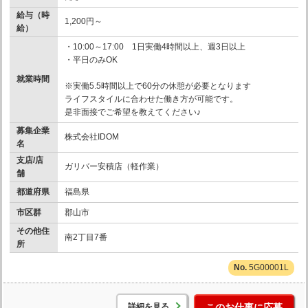
給与（時
1,200円～
給）
・10:00～17:00 1日実働4時間以上、週3日以上
・平日のみOK
就業時間
※実働5.5時間以上で60分の休憩が必要となります
ライフスタイルに合わせた働き方が可能です。
是非面接でご希望を教えてください♪
募集企業
株式会社IDOM
名
支店/店
ガリバー安積店（軽作業）
舗
都道府県
福島県
市区群
郡山市
その他住
南2丁目7番
所
5G00001L
詳細を見る
このお仕事に応募