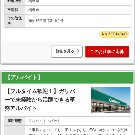
都道府県
福島県
市区群
福島市
その他住
南矢野目菅原31番1号
所
5G01484O
詳細を見る
このお仕事に応募
【アルバイト】
【フルタイム歓迎！】ガリバ
ーで未経験から活躍できる事
務アルバイト
雇用形態
アルバイト・パート
「事務」といっても、座りっぱなしでPCに向かっているだけ