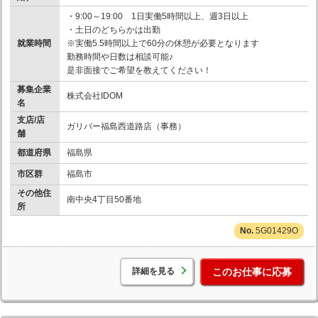
・9:00～19:00 1日実働5時間以上、週3日以上
・土日のどちらかは出勤
就業時間
※実働5.5時間以上で60分の休憩が必要となります
勤務時間や日数は相談可能♪
是非面接でご希望を教えてください！
募集企業
株式会社IDOM
名
支店/店
ガリバー福島西道路店（事務）
舗
都道府県
福島県
市区群
福島市
その他住
南中央4丁目50番地
所
5G01429O
詳細を見る
このお仕事に応募