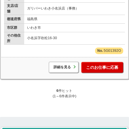
支店/店
ガリバーいわき小名浜店（事務）
舗
都道府県
福島県
市区群
いわき市
その他住
小名浜字吹松16-30
所
5G01392O
詳細を見る
このお仕事に応募
6
件ヒット
(1～6件表示中)