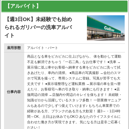
【アルバイト】
【週3日OK】未経験でも始め
られるガリバーの洗車アルバ
イト
雇用形態
アルバイト・パート
商品となる車をピカピカに仕上げながら、 体を動かして運動
不足も解消できちゃう「一石二鳥」なお仕事です！ ●洗車 →
展示場に並ぶ車やお客様へ納車する車をピカピカに洗って拭
きあげたり、車内の清掃。 ●商品車の写真撮影 →会社のスマ
ホで写真を撮って、専用システムに登録。写真が苦手でも大
丈夫です！ ●展示場整理など運転業務 →展示場の車を並べ替
えたり、お客様宅へ車の引き取り・納車にも行きます！ ●店
仕事内容
舗周辺の清掃 →店舗内や周辺のキレイを保ちます！ 未経験・
知識ゼロから活躍しているスタッフ多数！ 一部業務マニュア
ルもあるので少しずつ覚えていけます♪ もちろん車業界での
経験がある方、ブランクのある方も大歓迎！ 週3～・1日4時
間～OK、土日はお休みでもOK◎ あなたのライフスタイルに
合わせた働き方が実現できます。 気になる方は是非ご応募く
ださい！