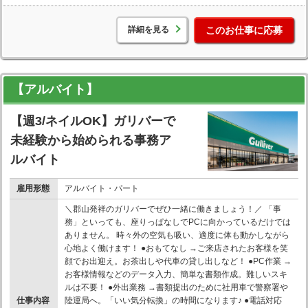
詳細を見る
このお仕事に応募
【アルバイト】
【週3/ネイルOK】ガリバーで
未経験から始められる事務ア
ルバイト
雇用形態
アルバイト・パート
＼郡山発祥のガリバーでぜひ一緒に働きましょう！／ 「事
務」といっても、座りっぱなしでPCに向かっているだけでは
ありません。 時々外の空気も吸い、適度に体も動かしながら
心地よく働けます！ ●おもてなし →ご来店されたお客様を笑
顔でお出迎え。お茶出しや代車の貸し出しなど！ ●PC作業 →
お客様情報などのデータ入力、簡単な書類作成。難しいスキ
ルは不要！ ●外出業務 →書類提出のために社用車で警察署や
仕事内容
陸運局へ。「いい気分転換」の時間になります♪ ●電話対応