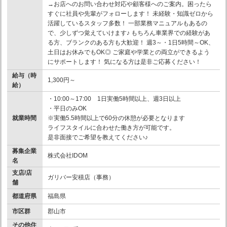
→お店へのお問い合わせ対応や顧客様へのご案内。困ったら
すぐに社員や先輩がフォローします！ 未経験・知識ゼロから
活躍しているスタッフ多数！ 一部業務マニュアルもあるの
で、少しずつ覚えていけます♪ もちろん車業界での経験があ
る方、ブランクのある方も大歓迎！ 週3～・1日5時間～OK、
土日はお休みでもOK◎ ご家庭や学業との両立ができるよう
にサポートします！ 気になる方は是非ご応募ください！
給与（時
1,300円～
給）
・10:00～17:00 1日実働5時間以上、週3日以上
・平日のみOK
就業時間
※実働5.5時間以上で60分の休憩が必要となります
ライフスタイルに合わせた働き方が可能です。
是非面接でご希望を教えてください♪
募集企業
株式会社IDOM
名
支店/店
ガリバー安積店（事務）
舗
都道府県
福島県
市区群
郡山市
その他住