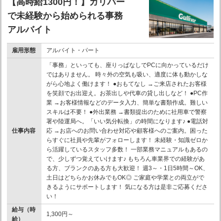
【高時給1300円！】ガリバー
で未経験から始められる事務
アルバイト
雇用形態
アルバイト・パート
「事務」といっても、座りっぱなしでPCに向かっているだけ
ではありません。 時々外の空気も吸い、適度に体も動かしな
がら心地よく働けます！ ●おもてなし →ご来店されたお客様
を笑顔でお出迎え。お茶出しや代車の貸し出しなど！ ●PC作
業 →お客様情報などのデータ入力、簡単な書類作成。難しい
スキルは不要！ ●外出業務 →書類提出のために社用車で警察
署や陸運局へ。「いい気分転換」の時間になります♪ ●電話対
仕事内容
応 →お店へのお問い合わせ対応や顧客様へのご案内。困った
らすぐに社員や先輩がフォローします！ 未経験・知識ゼロか
ら活躍しているスタッフ多数！ 一部業務マニュアルもあるの
で、少しずつ覚えていけます♪ もちろん車業界での経験があ
る方、ブランクのある方も大歓迎！ 週3～・1日5時間～OK、
土日はどちらかお休みでもOK◎ ご家庭や学業との両立がで
きるようにサポートします！ 気になる方は是非ご応募くださ
い！
給与（時
1,300円～
給）