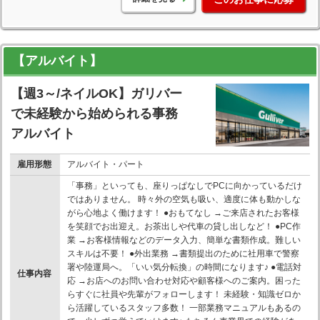
【アルバイト】
【週3～/ネイルOK】ガリバー
で未経験から始められる事務
アルバイト
雇用形態
アルバイト・パート
「事務」といっても、座りっぱなしでPCに向かっているだけ
ではありません。 時々外の空気も吸い、適度に体も動かしな
がら心地よく働けます！ ●おもてなし →ご来店されたお客様
を笑顔でお出迎え。お茶出しや代車の貸し出しなど！ ●PC作
業 →お客様情報などのデータ入力、簡単な書類作成。難しい
スキルは不要！ ●外出業務 →書類提出のために社用車で警察
署や陸運局へ。「いい気分転換」の時間になります♪ ●電話対
仕事内容
応 →お店へのお問い合わせ対応や顧客様へのご案内。困った
らすぐに社員や先輩がフォローします！ 未経験・知識ゼロか
ら活躍しているスタッフ多数！ 一部業務マニュアルもあるの