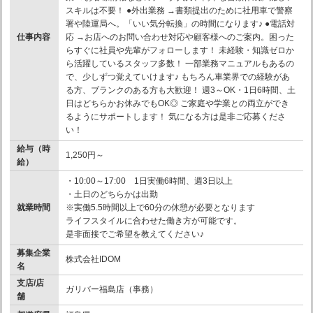
スキルは不要！ ●外出業務 →書類提出のために社用車で警察
署や陸運局へ。「いい気分転換」の時間になります♪ ●電話対
仕事内容
応 →お店へのお問い合わせ対応や顧客様へのご案内。困った
らすぐに社員や先輩がフォローします！ 未経験・知識ゼロか
ら活躍しているスタッフ多数！ 一部業務マニュアルもあるの
で、少しずつ覚えていけます♪ もちろん車業界での経験があ
る方、ブランクのある方も大歓迎！ 週3～OK・1日6時間、土
日はどちらかお休みでもOK◎ ご家庭や学業との両立ができ
るようにサポートします！ 気になる方は是非ご応募くださ
い！
給与（時
1,250円～
給）
・10:00～17:00 1日実働6時間、週3日以上
・土日のどちらかは出勤
就業時間
※実働5.5時間以上で60分の休憩が必要となります
ライフスタイルに合わせた働き方が可能です。
是非面接でご希望を教えてください♪
募集企業
株式会社IDOM
名
支店/店
ガリバー福島店（事務）
舗