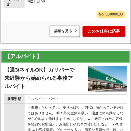
南2丁目7番
所
5G00001O
詳細を見る
このお仕事に応募
【アルバイト】
【週3/ネイルOK】ガリバーで
未経験から始められる事務ア
ルバイト
雇用形態
アルバイト・パート
「事務」といっても、座りっぱなしでPCに向かっているだけ
ではありません。 時々外の空気も吸い、適度に体も動かしな
がら心地よく働けます！ ●おもてなし →ご来店されたお客様
を笑顔でお出迎え。お茶出しや代車の貸し出しなど！ ●PC作
業 →お客様情報などのデータ入力、簡単な書類作成。難しい