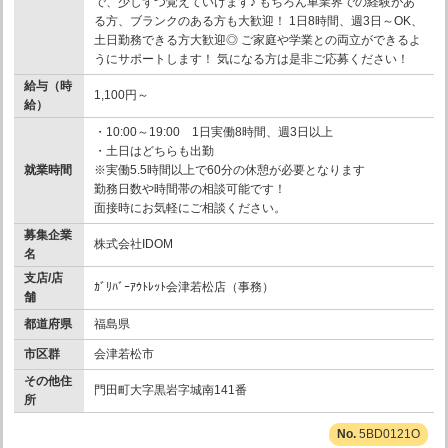
で、少しずつ覚えていけます♪ もちろん車業界での経験があ
る方、ブランクのある方も大歓迎！ 1日8時間、週3日～OK、
土日勤務できる方大歓迎◎ ご家庭や学業との両立ができるよ
うにサポートします！ 気になる方は是非ご応募ください！
給与（時
1,100円～
給）
・10:00～19:00 1日実働8時間、週3日以上
・土日はどちらも出勤
就業時間
※実働5.5時間以上で60分の休憩が必要となります
勤務日数や時間帯の相談可能です！
面接時にお気軽にご相談ください。
募集企業
株式会社IDOM
名
支店/店
ｶﾞﾘﾊﾞｰｱｳﾄﾚｯﾄ会津若松店（事務）
舗
都道府県
福島県
市区群
会津若松市
その他住
門田町大字黒岩字城南141番
所
5BD0121O