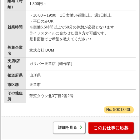
給与（時
1,300円～
給）
・10:00～19:00 1日実働5時間以上、週3日以上
・平日のみOK
就業時間
※実働5.5時間以上で60分の休憩が必要となります
ライフスタイルに合わせた働き方が可能です。
是非面接でご希望を教えてください♪
募集企業
株式会社IDOM
名
支店/店
ガリバー天童店（軽作業）
舗
都道府県
山形県
市区群
天童市
その他住
芳賀タウン北3丁目2番2号
所
5G01343L
詳細を見る
このお仕事に応募