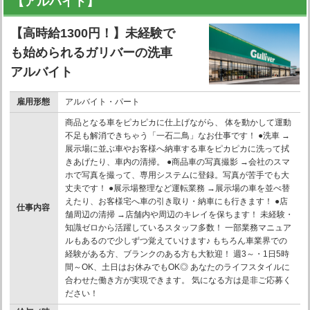
【アルバイト】
【高時給1300円！】未経験で
も始められるガリバーの洗車
アルバイト
雇用形態
アルバイト・パート
商品となる車をピカピカに仕上げながら、 体を動かして運動
不足も解消できちゃう「一石二鳥」なお仕事です！ ●洗車 →
展示場に並ぶ車やお客様へ納車する車をピカピカに洗って拭
きあげたり、車内の清掃。 ●商品車の写真撮影 →会社のスマ
ホで写真を撮って、専用システムに登録。写真が苦手でも大
丈夫です！ ●展示場整理など運転業務 →展示場の車を並べ替
えたり、お客様宅へ車の引き取り・納車にも行きます！ ●店
仕事内容
舗周辺の清掃 →店舗内や周辺のキレイを保ちます！ 未経験・
知識ゼロから活躍しているスタッフ多数！ 一部業務マニュア
ルもあるので少しずつ覚えていけます♪ もちろん車業界での
経験がある方、ブランクのある方も大歓迎！ 週3～・1日5時
間～OK、土日はお休みでもOK◎ あなたのライフスタイルに
合わせた働き方が実現できます。 気になる方は是非ご応募く
ださい！