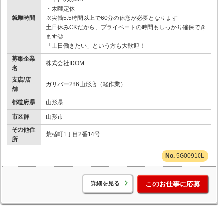
・木曜定休
就業時間
※実働5.5時間以上で60分の休憩が必要となります
土日休みOKだから、プライベートの時間もしっかり確保でき
ます◎
「土日働きたい」という方も大歓迎！
募集企業
株式会社IDOM
名
支店/店
ガリバー286山形店（軽作業）
舗
都道府県
山形県
市区群
山形市
その他住
荒楯町1丁目2番14号
所
5G00910L
詳細を見る
このお仕事に応募