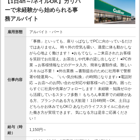
【1日4h～/ネイルOK】ガリバ
ーで未経験から始められる事
務アルバイト
雇用形態
アルバイト・パート
「事務」といっても、座りっぱなしでPCに向かっているだけ
ではありません。 時々外の空気も吸い、適度に体も動かしな
がら心地よく働けます！ ●おもてなし →ご来店されたお客様
を笑顔でお出迎え。お茶出しや代車の貸し出しなど！ ●PC作
業 →お客様情報などのデータ入力、簡単な書類作成。難しい
スキルは不要！ ●外出業務 →書類提出のために社用車で警察
署や陸運局へ。「いい気分転換」の時間になります♪ ●電話対
仕事内容
応 →お店へのお問い合わせ対応や顧客様へのご案内。困った
らすぐに社員や先輩がフォローします！ 未経験・知識ゼロか
ら活躍しているスタッフ多数！ もちろん車業界での経験があ
る方、ブランクのある方も大歓迎！ 1日4時間～OK、土日は
どちらかお休みでもOK◎ あなたのライフスタイルに合わせ
た働き方が実現できます。 気になる方は是非ご応募くださ
い！
給与（時
1,150円～
給）