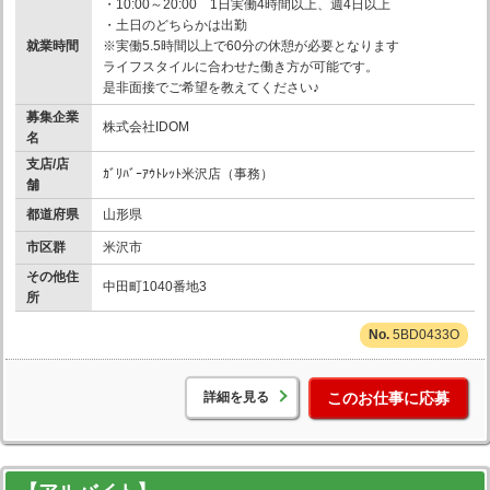
・10:00～20:00 1日実働4時間以上、週4日以上
・土日のどちらかは出勤
就業時間
※実働5.5時間以上で60分の休憩が必要となります
ライフスタイルに合わせた働き方が可能です。
是非面接でご希望を教えてください♪
募集企業
株式会社IDOM
名
支店/店
ｶﾞﾘﾊﾞｰｱｳﾄﾚｯﾄ米沢店（事務）
舗
都道府県
山形県
市区群
米沢市
その他住
中田町1040番地3
所
5BD0433O
詳細を見る
このお仕事に応募