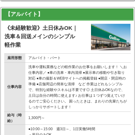
【アルバイト】
《未経験歓迎》土日休みOK｜
洗車＆回送メインのシンプル
軽作業
雇用形態
アルバイト・パート
洗車や運転業務などの軽作業のお仕事をお願いします！ ＼お
仕事内容／ ●車の洗車・車内清掃 ●展示車の移動や引き取り
対応 ●車の撮影＆WEBサイトへの掲載登録 ●開店・閉店時の
準備 ●店舗周辺の簡単な清掃 など 作業はどれもシンプル
仕事内容
で、特別な経験やスキルは不要です◎ 土日休みOKなので、
土日は自分の時間に使えます♪ お仕事は１つずつ覚えていけ
るのでご安心ください。 困ったときは、まわりの先輩たちが
しっかりサポートします！
給与（時
1,300円～
給）
●10:00～15:00 週3日～、1日実働5時間
・平日のみOK