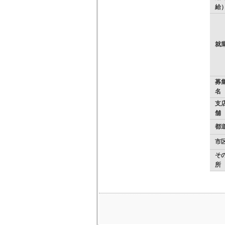
給
就
募
名
支店
舗
都
市
そ
所