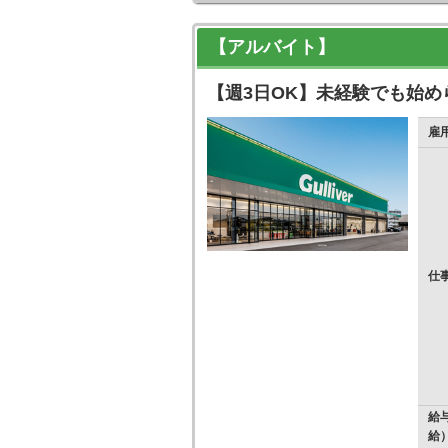
【アルバイト】
【週3日OK】未経験でも始
雇
仕
給
給