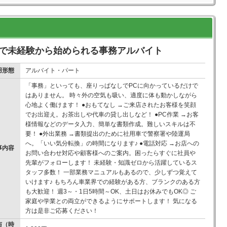
ーで未経験から始められる事務アルバイト
用形態
アルバイト・パート
「事務」といっても、座りっぱなしでPCに向かっているだけで
はありません。 時々外の空気も吸い、適度に体も動かしながら
心地よく働けます！ ●おもてなし →ご来店されたお客様を笑顔
でお出迎え。お茶出しや代車の貸し出しなど！ ●PC作業 →お客
様情報などのデータ入力、簡単な書類作成。難しいスキルは不
要！ ●外出業務 →書類提出のために社用車で警察署や陸運局
へ。「いい気分転換」の時間になります♪ ●電話対応 →お店への
事内容
お問い合わせ対応や顧客様へのご案内。困ったらすぐに社員や
先輩がフォローします！ 未経験・知識ゼロから活躍しているス
タッフ多数！ 一部業務マニュアルもあるので、少しずつ覚えて
いけます♪ もちろん車業界での経験がある方、ブランクのある方
も大歓迎！ 週3～・1日5時間～OK、土日はお休みでもOK◎ ご
家庭や学業との両立ができるようにサポートします！ 気になる
方は是非ご応募ください！
与（時