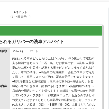
4
件ヒット
(1～4件表示中)
められるガリバーの洗車アルバイト
用形態
アルバイト・パート
商品となる車をピカピカに仕上げながら、 体を動かして運動不
足も解消できちゃう「一石二鳥」なお仕事です！ ●洗車 →展示
場に並ぶ車やお客様へ納車する車をピカピカに洗って拭きあげ
たり、車内の清掃。 ●商品車の写真撮影 →会社のスマホで写真
を撮って、専用システムに登録。写真が苦手でも大丈夫です！
●展示場整理など運転業務 →展示場の車を並べ替えたり、お客
事内容
様宅へ車の引き取り・納車にも行きます！ ●店舗周辺の清掃 →
店舗内や周辺のキレイを保ちます！ 未経験・知識ゼロから活躍
しているスタッフ多数！ 一部業務マニュアルもあるので少しず
つ覚えていけます♪ もちろん車業界での経験がある方、ブランク
のある方も大歓迎！ 週3～・1日5時間～OK、土日はどちらかお