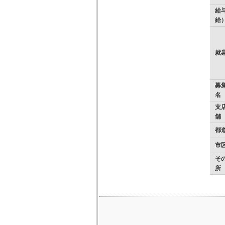
給
給
就
募
名
支店
舗
都
市
そ
所