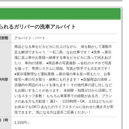
められるガリバーの洗車アルバイト
用形態
アルバイト・パート
商品となる車をピカピカに仕上げながら、 体を動かして運動不
足も解消できちゃう「一石二鳥」なお仕事です！ ●洗車 →展示
場に並ぶ車やお客様へ納車する車をピカピカに洗って拭きあげ
たり、車内の清掃。 ●商品車の写真撮影 →会社のスマホで写真
を撮って、専用システムに登録。写真が苦手でも大丈夫です！
●展示場整理など運転業務 →展示場の車を並べ替えたり、お客
事内容
様宅へ車の引き取り・納車にも行きます！ ●店舗周辺の清掃 →
店舗内や周辺のキレイを保ちます！ その他代車の貸し出しなど
もお願いすることがあります。 未経験・知識ゼロから活躍して
いるスタッフ多数！ もちろん車業界での経験がある方、ブラン
クのある方も大歓迎！ 週3～・1日5時間～OK、土日はどちらか
お休みでもOK◎ あなたのライフスタイルに合わせた働き方が実
現できます。 気になる方は是非ご応募ください！
与（時
1,150円～
）