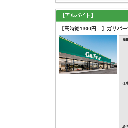
【アルバイト】
【高時給1300円！】ガリバ
雇
仕
給