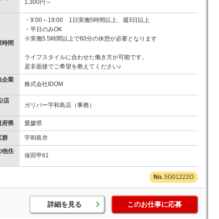
1,300円～
）
・9:00～19:00 1日実働5時間以上、週3日以上
・平日のみOK
※実働5.5時間以上で60分の休憩が必要となります
業時間
ライフスタイルに合わせた働き方が可能です。
是非面接でご希望を教えてください♪
集企業
株式会社IDOM
/店
ガリバー宇和島店（事務）
道府県
愛媛県
区群
宇和島市
の他住
保田甲61
5G01222O
詳細を見る
このお仕事に応募