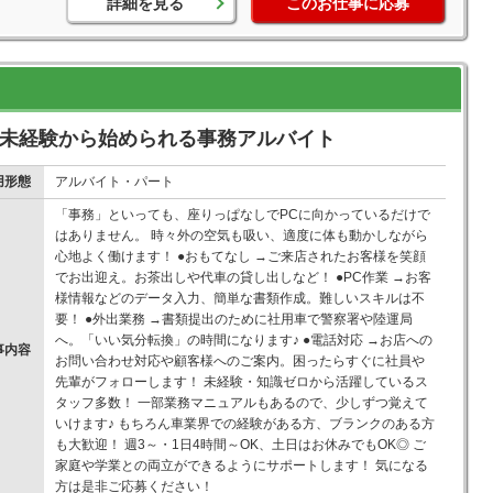
詳細を見る
このお仕事に応募
で未経験から始められる事務アルバイト
用形態
アルバイト・パート
「事務」といっても、座りっぱなしでPCに向かっているだけで
はありません。 時々外の空気も吸い、適度に体も動かしながら
心地よく働けます！ ●おもてなし →ご来店されたお客様を笑顔
でお出迎え。お茶出しや代車の貸し出しなど！ ●PC作業 →お客
様情報などのデータ入力、簡単な書類作成。難しいスキルは不
要！ ●外出業務 →書類提出のために社用車で警察署や陸運局
へ。「いい気分転換」の時間になります♪ ●電話対応 →お店への
事内容
お問い合わせ対応や顧客様へのご案内。困ったらすぐに社員や
先輩がフォローします！ 未経験・知識ゼロから活躍しているス
タッフ多数！ 一部業務マニュアルもあるので、少しずつ覚えて
いけます♪ もちろん車業界での経験がある方、ブランクのある方
も大歓迎！ 週3～・1日4時間～OK、土日はお休みでもOK◎ ご
家庭や学業との両立ができるようにサポートします！ 気になる
方は是非ご応募ください！