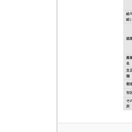
給
給
就
募
名
支店
舗
都
市
そ
所