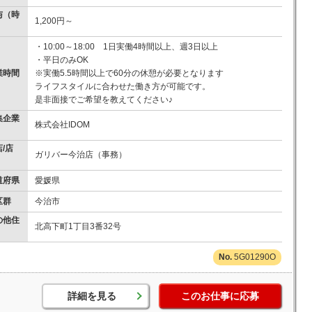
与（時
1,200円～
）
・10:00～18:00 1日実働4時間以上、週3日以上
・平日のみOK
業時間
※実働5.5時間以上で60分の休憩が必要となります
ライフスタイルに合わせた働き方が可能です。
是非面接でご希望を教えてください♪
集企業
株式会社IDOM
/店
ガリバー今治店（事務）
道府県
愛媛県
区群
今治市
の他住
北高下町1丁目3番32号
5G01290O
詳細を見る
このお仕事に応募