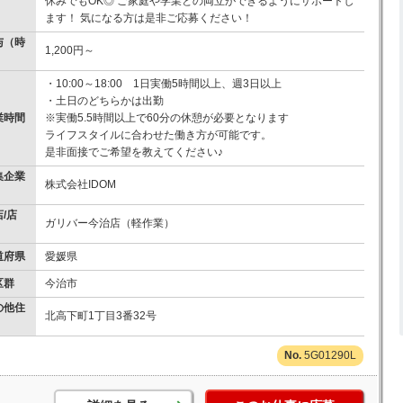
休みでもOK◎ ご家庭や学業との両立ができるようにサポートし
ます！ 気になる方は是非ご応募ください！
与（時
1,200円～
）
・10:00～18:00 1日実働5時間以上、週3日以上
・土日のどちらかは出勤
業時間
※実働5.5時間以上で60分の休憩が必要となります
ライフスタイルに合わせた働き方が可能です。
是非面接でご希望を教えてください♪
集企業
株式会社IDOM
/店
ガリバー今治店（軽作業）
道府県
愛媛県
区群
今治市
の他住
北高下町1丁目3番32号
5G01290L