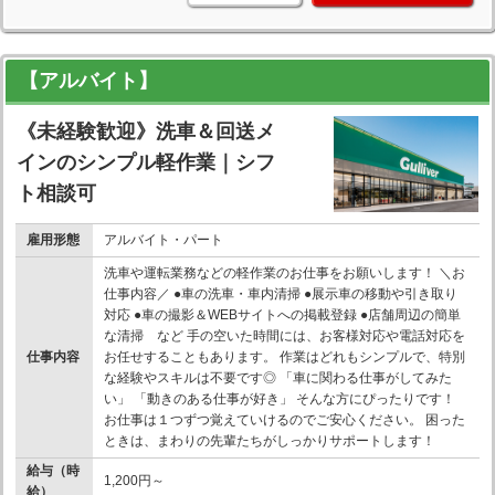
【アルバイト】
《未経験歓迎》洗車＆回送メ
インのシンプル軽作業｜シフ
ト相談可
雇用形態
アルバイト・パート
洗車や運転業務などの軽作業のお仕事をお願いします！ ＼お
仕事内容／ ●車の洗車・車内清掃 ●展示車の移動や引き取り
対応 ●車の撮影＆WEBサイトへの掲載登録 ●店舗周辺の簡単
な清掃 など 手の空いた時間には、お客様対応や電話対応を
仕事内容
お任せすることもあります。 作業はどれもシンプルで、特別
な経験やスキルは不要です◎ 「車に関わる仕事がしてみた
い」 「動きのある仕事が好き」 そんな方にぴったりです！
お仕事は１つずつ覚えていけるのでご安心ください。 困った
ときは、まわりの先輩たちがしっかりサポートします！
給与（時
1,200円～
給）