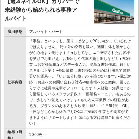
【週3/ネイルOK】ガリバーで
未経験から始められる事務ア
ルバイト
雇用形態
アルバイト・パート
「事務」といっても、座りっぱなしでPCに向かっているだけ
ではありません。 時々外の空気も吸い、適度に体も動かしな
がら心地よく働けます！ ●おもてなし →ご来店されたお客様
を笑顔でお出迎え。お茶出しや代車の貸し出しなど！ ●PC作
業 →お客様情報などのデータ入力、簡単な書類作成。難しい
スキルは不要！ ●外出業務 →書類提出のために社用車で警察
署や陸運局へ。「いい気分転換」の時間になります♪ ●電話対
仕事内容
応 →お店へのお問い合わせ対応や顧客様へのご案内。困った
らすぐに社員や先輩がフォローします！ 未経験・知識ゼロか
ら活躍しているスタッフ多数！ 一部業務マニュアルもあるの
で、少しずつ覚えていけます♪ もちろん車業界での経験があ
る方、ブランクのある方も大歓迎！ 週3～・1日5時間～OK、
土日はどちらかお休みでもOK◎ ご家庭や学業との両立がで
きるようにサポートします！ 気になる方は是非ご応募くださ
い！
給与（時
1,300円～
給）