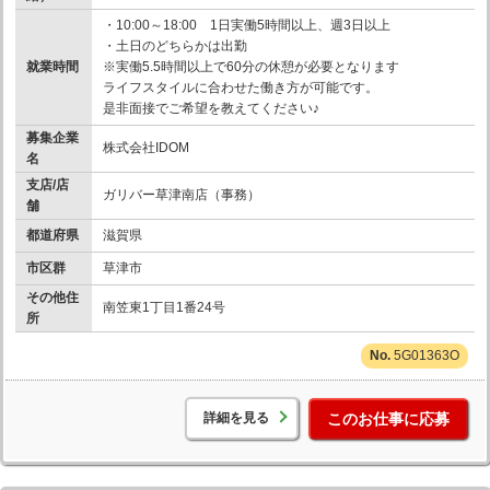
・10:00～18:00 1日実働5時間以上、週3日以上
・土日のどちらかは出勤
就業時間
※実働5.5時間以上で60分の休憩が必要となります
ライフスタイルに合わせた働き方が可能です。
是非面接でご希望を教えてください♪
募集企業
株式会社IDOM
名
支店/店
ガリバー草津南店（事務）
舗
都道府県
滋賀県
市区群
草津市
その他住
南笠東1丁目1番24号
所
5G01363O
詳細を見る
このお仕事に応募