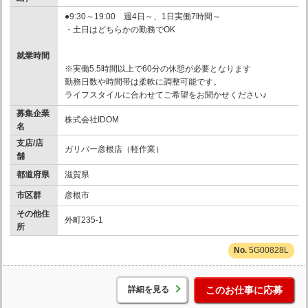
●9:30～19:00 週4日～、1日実働7時間～
・土日はどちらかの勤務でOK
就業時間
※実働5.5時間以上で60分の休憩が必要となります
勤務日数や時間帯は柔軟に調整可能です。
ライフスタイルに合わせてご希望をお聞かせください♪
募集企業
株式会社IDOM
名
支店/店
ガリバー彦根店（軽作業）
舗
都道府県
滋賀県
市区群
彦根市
その他住
外町235-1
所
5G00828L
詳細を見る
このお仕事に応募