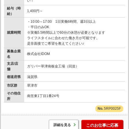
い！
給与（時
1,400円～
給）
・10:00～17:00 1日実働6時間、週3日以上
・平日のみOK
就業時間
※実働5.5時間以上で60分の休憩が必要となります
ライフスタイルに合わせた働き方が可能です。
是非面接でご希望を教えてください♪
募集企業
株式会社IDOM
名
支店/店
ガリバー草津南板金工場（回送）
舗
都道府県
滋賀県
市区群
草津市
その他住
南笠東1丁目1番24号
所
5RP0025F
詳細を見る
このお仕事に応募