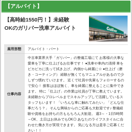
【アルバイト】
【高時給1550円！】未経験
OKのガリバー洗車アルバイト
雇用形態
アルバイト・パート
中古車業界大手「ガリバー」の整備工場にて お客様の大事な
愛車を丁寧に仕上げるお仕事です！ ●洗車や車内の清掃 車を
ピカピカに洗って拭き上げ、内側から綺麗に☆ ●仕上げ（磨
き・コーティング） 経験が無くてもマニュアルがあるので少
しずつ慣れていけます。 近くで社員や先輩もフォローするの
で安心！ 接客はほぼ無く、車を綺麗に整えることに集中でき
ます。 特に「仕上げ」の作業は社員が丁寧に教えています。
仕事内容
未経験からプロレベルまでスキルアップして活躍しているス
タッフもいます！ 「いろんな車に触れてみたい」「どんな仕
事だろう？」 そんな興味からのご応募も大歓迎です♪ 整備経
験や資格をお持ちの方ももちろん大歓迎。 週3～・1日5時間
～OK、土日はお休みでもOK◎ あなたのライフスタイルに合
わせた働き方が実現できます。 気になる方は是非ご応募くだ
さい！！