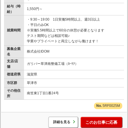
給与（時
1,550円～
給）
・9:30～19:00 1日実働5時間以上、週3日以上
・平日のみOK
就業時間
※実働5.5時間以上で60分の休憩が必要となります
テスト期間などは相談可能♪
学業やプライベートと両立しながら働けます！
募集企業
株式会社IDOM
名
支店/店
ガリバー草津南整備工場（ｶｰｹｱ）
舗
都道府県
滋賀県
市区群
草津市
その他住
南笠東1丁目1番24号
所
5RF0025M
詳細を見る
このお仕事に応募