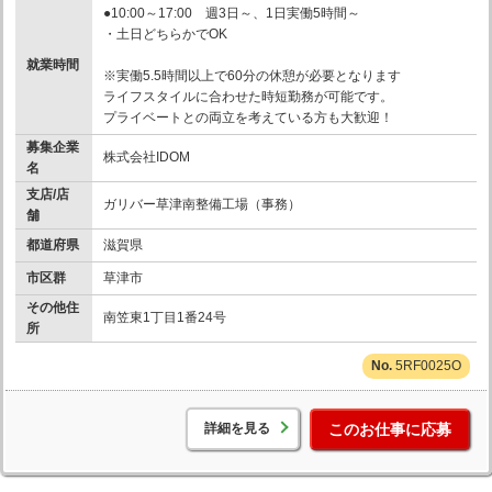
●10:00～17:00 週3日～、1日実働5時間～
・土日どちらかでOK
就業時間
※実働5.5時間以上で60分の休憩が必要となります
ライフスタイルに合わせた時短勤務が可能です。
プライベートとの両立を考えている方も大歓迎！
募集企業
株式会社IDOM
名
支店/店
ガリバー草津南整備工場（事務）
舗
都道府県
滋賀県
市区群
草津市
その他住
南笠東1丁目1番24号
所
5RF0025O
詳細を見る
このお仕事に応募