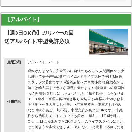
【アルバイト】
【週3日OK◎】ガリバーの回
送アルバイト/中型免許必須
雇用形態
アルバイト・パート
運転が好きな方、安全運転に自信のある方へ 人間関係から少
し離れて安全運転に集中タイム♪ ドライブ気分で稼げる回送
スタッフの募集です！ ●近隣店舗への車両移動 軽自動者から
時には輸入車まで色々な車種に乗れます♪ ●陸運局への車両持
ち込み 書類を届けに…ちょっとした「気分転換」にもなりま
す。 ●車検・修理車両の引き取りや納車 お客様の大切なお車
仕事内容
を移動させる大事なお仕事。 ●駐車場整理、洗車のお手伝い
など 車の知識は一切不要。中型免許があればOKです！ 未経
験から活躍しているスタッフも多数。 週3～・1日6時間～
OK、土日はお休みでもOK◎ あなたのライフスタイルに合わ
せた働き方が実現できます。 気になる方は是非ご応募くださ