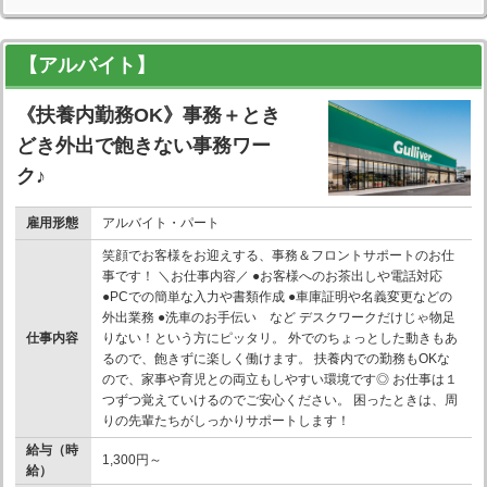
【アルバイト】
《扶養内勤務OK》事務＋とき
どき外出で飽きない事務ワー
ク♪
雇用形態
アルバイト・パート
笑顔でお客様をお迎えする、事務＆フロントサポートのお仕
事です！ ＼お仕事内容／ ●お客様へのお茶出しや電話対応
●PCでの簡単な入力や書類作成 ●車庫証明や名義変更などの
外出業務 ●洗車のお手伝い など デスクワークだけじゃ物足
仕事内容
りない！という方にピッタリ。 外でのちょっとした動きもあ
るので、飽きずに楽しく働けます。 扶養内での勤務もOKな
ので、家事や育児との両立もしやすい環境です◎ お仕事は１
つずつ覚えていけるのでご安心ください。 困ったときは、周
りの先輩たちがしっかりサポートします！
給与（時
1,300円～
給）