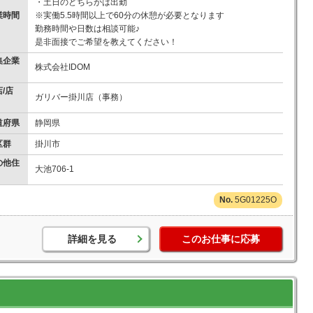
・土日のどちらかは出勤
業時間
※実働5.5時間以上で60分の休憩が必要となります
勤務時間や日数は相談可能♪
是非面接でご希望を教えてください！
集企業
株式会社IDOM
/店
ガリバー掛川店（事務）
道府県
静岡県
区群
掛川市
の他住
大池706-1
5G01225O
詳細を見る
このお仕事に応募