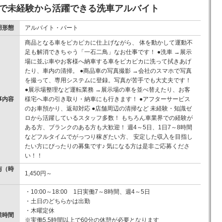
ーで未経験から活躍できる洗車アルバイト
用形態
アルバイト・パート
商品となる車をピカピカに仕上げながら、 体を動かして運動不
足も解消できちゃう「一石二鳥」なお仕事です！ ●洗車 →展示
場に並ぶ車やお客様へ納車する車をピカピカに洗って拭きあげ
たり、車内の清掃。 ●商品車の写真撮影 →会社のスマホで写真
を撮って、専用システムに登録。写真が苦手でも大丈夫です！
●展示場整理など運転業務 →展示場の車を並べ替えたり、お客
事内容
様宅へ車の引き取り・納車にも行きます！ ●アフターサービス
のお車預かり、返却対応 ●店舗周辺の清掃など 未経験・知識ゼ
ロから活躍しているスタッフ多数！ もちろん車業界での経験が
ある方、ブランクのある方も大歓迎！ 週4～5日、1日7～8時間
などフルタイムでがっつり稼ぎたい方、 安定した収入を目指し
たい方にぴったりの募集です♪ 気になる方は是非ご応募くださ
い！！
与（時
1,450円～
）
・10:00～18:00 1日実働7～8時間、週4～5日
・土日のどちらかは出勤
・木曜定休
業時間
※実働5.5時間以上で60分の休憩が必要となります