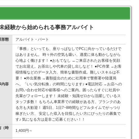
で未経験から始められる事務アルバイト
用形態
アルバイト・パート
「事務」といっても、座りっぱなしでPCに向かっているだけで
はありません。 時々外の空気も吸い、適度に体も動かしながら
心地よく働けます！ ●おもてなし →ご来店されたお客様を笑顔
でお出迎え。お茶出しや代車の貸し出しなど！ ●PC作業 →お客
様情報などのデータ入力、簡単な書類作成。難しいスキルは不
要！ ●外出業務 →書類提出のために社用車で警察署や陸運局
事内容
へ。「いい気分転換」の時間になります♪ ●電話対応 →お店への
お問い合わせ対応や顧客様へのご案内。困ったらすぐに社員や
先輩がフォローします！ 未経験・知識ゼロから活躍しているス
タッフ多数！ もちろん車業界での経験がある方、ブランクのあ
る方も大歓迎！ 週5日、1日7~8時間などフルタイムでがっつり
稼ぎたい方、 安定した収入を目指したい方にぴったりの募集で
す♪ 気になる方は是非ご応募ください！！
与（時
1,400円～
）