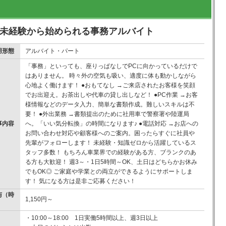
で未経験から始められる事務アルバイト
用形態
アルバイト・パート
「事務」といっても、座りっぱなしでPCに向かっているだけで
はありません。 時々外の空気も吸い、適度に体も動かしながら
心地よく働けます！ ●おもてなし →ご来店されたお客様を笑顔
でお出迎え。お茶出しや代車の貸し出しなど！ ●PC作業 →お客
様情報などのデータ入力、簡単な書類作成。難しいスキルは不
要！ ●外出業務 →書類提出のために社用車で警察署や陸運局
事内容
へ。「いい気分転換」の時間になります♪ ●電話対応 →お店への
お問い合わせ対応や顧客様へのご案内。困ったらすぐに社員や
先輩がフォローします！ 未経験・知識ゼロから活躍しているス
タッフ多数！ もちろん車業界での経験がある方、ブランクのあ
る方も大歓迎！ 週3～・1日5時間～OK、土日はどちらかお休み
でもOK◎ ご家庭や学業との両立ができるようにサポートしま
す！ 気になる方は是非ご応募ください！
与（時
1,150円～
）
・10:00～18:00 1日実働5時間以上、週3日以上