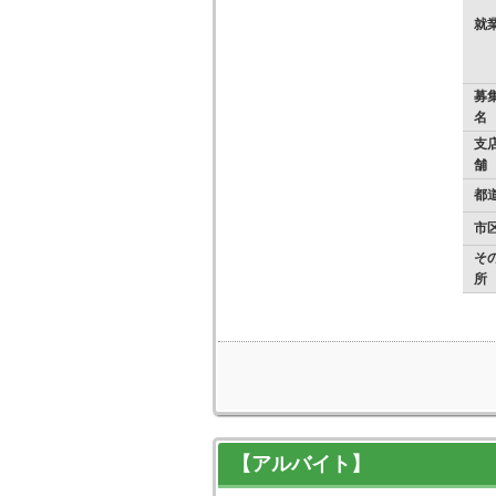
就
募
名
支店
舗
都
市
そ
所
【アルバイト】