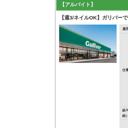
【アルバイト】
【週3/ネイルOK】ガリバー
雇
仕
給
給