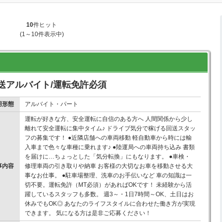
10
件ヒット
(1～10件表示中)
送アルバイト/運転免許必須
用形態
アルバイト・パート
運転が好きな方、安全運転に自信のある方へ 人間関係から少し
離れて安全運転に集中タイム♪ ドライブ気分で稼げる回送スタッ
フの募集です！ ●近隣店舗への車両移動 軽自動車から時には輸
入車まで色々な車種に乗れます♪ ●陸運局への車両持ち込み 書類
を届けに…ちょっとした「気分転換」にもなります。 ●車検・
事内容
修理車両の引き取りや納車 お客様の大切なお車を移動させる大
事なお仕事。 ●駐車場整理、洗車のお手伝いなど 車の知識は一
切不要。運転免許（MT必須）があればOKです！ 未経験から活
躍しているスタッフも多数。 週3～・1日7時間～OK、土日はお
休みでもOK◎ あなたのライフスタイルに合わせた働き方が実現
できます。 気になる方は是非ご応募ください！