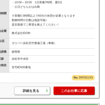
・10:00～18:00 1日実働7時間、週5日
・土日どちらかは出勤
業時間
※実働5.5時間以上で60分の休憩が必要となります
勤務時間や日数は相談可能♪
是非面接でご希望を教えてください！
集企業
株式会社IDOM
/店
ガリバー浜松宮竹整備工場（事務）
道府県
静岡県
区群
浜松市中央区
の他住
宮竹町606番地
5RF0013O
詳細を見る
このお仕事に応募