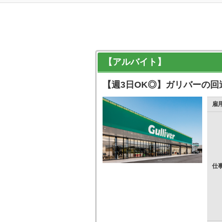
【アルバイト】
【週3日OK◎】ガリバーの回
雇
仕