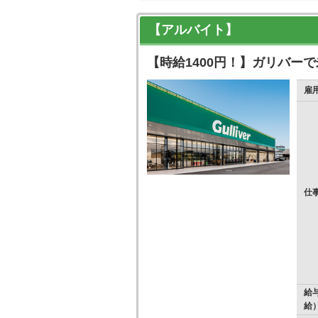
【アルバイト】
【時給1400円！】ガリバー
雇
仕
給
給