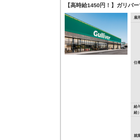
【高時給1450円！】ガリバ
雇
仕
給
給
就