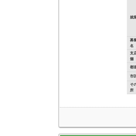
就
募
名
支店
舗
都
市
そ
所