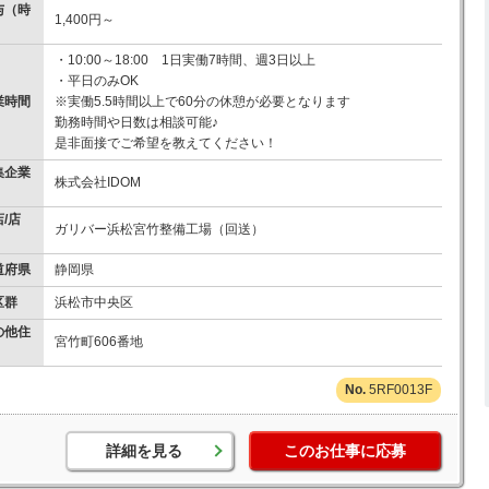
与（時
1,400円～
）
・10:00～18:00 1日実働7時間、週3日以上
・平日のみOK
業時間
※実働5.5時間以上で60分の休憩が必要となります
勤務時間や日数は相談可能♪
是非面接でご希望を教えてください！
集企業
株式会社IDOM
/店
ガリバー浜松宮竹整備工場（回送）
道府県
静岡県
区群
浜松市中央区
の他住
宮竹町606番地
5RF0013F
詳細を見る
このお仕事に応募