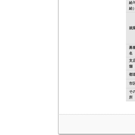
給
給
就
募
名
支店
舗
都
市
そ
所