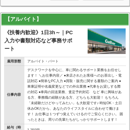
【アルバイト】
《扶養内歓迎》1日3h～｜PC
入力や書類対応など事務サポ
ート
雇用形態
アルバイト・パート
デスクワークを中心に、車に関わるサポート業務をお任せし
ます！ ＼お仕事内容／ ●来店されたお客様へのお茶出し・電
話対応 ●簡単なPC入力 ●買取・販売に関する書類のご案内 ●
車庫証明や名義変更などでの外出業務 ●代車をお貸しする際
の対応 ●車両の回送業務、査定予約対応 など 車に興味があ
仕事内容
る方、事務職の経験がある方、どちらも大歓迎！ もちろん
「未経験だけどやってみたい」も大歓迎です♪ 時短OK・土日
休みOKだから、あなたのライフスタイルに合わせて働けま
す！ お仕事は１つずつ覚えていけるのでご安心ください。 困
ったときは、周りの先輩たちがしっかりサポートします！
給与（時
1,250円～