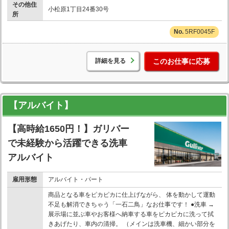
その他住
小松原1丁目24番30号
所
5RF0045F
詳細を見る
このお仕事に応募
【アルバイト】
【高時給1650円！】ガリバー
で未経験から活躍できる洗車
アルバイト
雇用形態
アルバイト・パート
商品となる車をピカピカに仕上げながら、 体を動かして運動
不足も解消できちゃう「一石二鳥」なお仕事です！ ●洗車 →
展示場に並ぶ車やお客様へ納車する車をピカピカに洗って拭
きあげたり、車内の清掃。 （メインは洗車機、細かい部分を