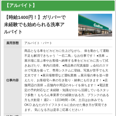
【アルバイト】
【時給1400円！】ガリバーで
未経験でも始められる洗車ア
ルバイト
雇用形態
アルバイト・パート
商品となる車をピカピカに仕上げながら、 体を動かして運動
不足も解消できちゃう「一石二鳥」なお仕事です！ ●洗車 →
展示場に並ぶ車やお客様へ納車する車をピカピカに洗って拭
きあげたり、車内の清掃。 ●商品車の写真撮影 →会社のスマ
ホで写真を撮って、専用システムに登録。写真が苦手でも大
丈夫です！ ●展示場整理など運転業務 →展示場の車を並べ替
仕事内容
えたり、お客様宅へ車の引き取り・納車にも行きます！ ●店
舗周辺の清掃 →店舗内や周辺のキレイを保ちます！ ●電話査
定の予約対応など 未経験・知識ゼロから活躍しているスタッ
フ多数！ もちろん車業界での経験がある方、ブランクのある
方も大歓迎！ 週2～・1日3時間～OK、土日はお休みでも
OK◎ あなたのライフスタイルに合わせた働き方が実現でき
ます。 気になる方は是非ご応募ください！