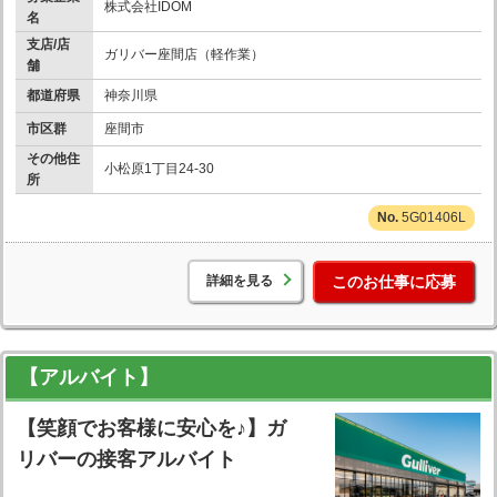
株式会社IDOM
名
支店/店
ガリバー座間店（軽作業）
舗
都道府県
神奈川県
市区群
座間市
その他住
小松原1丁目24-30
所
5G01406L
詳細を見る
このお仕事に応募
【アルバイト】
【笑顔でお客様に安心を♪】ガ
リバーの接客アルバイト