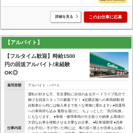
詳細を見る
このお仕事に応募
【アルバイト】
【フルタイム歓迎】時給1500
円の回送アルバイト/未経験
OK◎
雇用形態
アルバイト・パート
運転が好きな方、安全運転に自信のある方へ ドライブ気分で
稼げる回送スタッフの募集です！ ●近隣店舗への車両移動 軽
自動車から時には輸入車まで色々な車種に乗れます♪ ●陸運局
への車両持ち込み 書類を届けに…ちょっとした「気分転換」
にもなります。 ●車検・修理車両の引き取りや納車 お客様の
大切なお車を移動させる大事なお仕事。 ●駐車場整理 ●洗車
仕事内容
のお手伝い 手が空いた時には、車の並べ替えや洗車もお願い