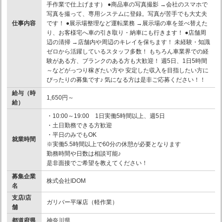
手作業で仕上げます） ●商品車の写真撮影 →会社のスマホで
写真を撮って、専用システムに登録。写真が苦手でも大丈夫
仕事内容
です！ ●展示場整理など運転業務 →展示場の車を並べ替えた
り、お客様宅へ車の引き取り・納車にも行きます！ ●店舗周
辺の清掃 →店舗内や周辺のキレイを保ちます！ 未経験・知識
ゼロから活躍しているスタッフ多数！ もちろん車業界での経
験がある方、ブランクのある方も大歓迎！ 週5日、1日5時間
～などがっつり稼ぎたい方や 安定した収入を目指したい方に
ぴったりの募集です♪ 気になる方は是非ご応募ください！！
給与（時
1,650円～
給）
・10:00～19:00 1日実働5時間以上、週5日
・土日勤務できる方歓迎
・平日のみでもOK
就業時間
※実働5.5時間以上で60分の休憩が必要となります
勤務時間や日数は相談可能♪
是非面接でご希望を教えてください！
募集企業
株式会社IDOM
名
支店/店
ガリバー平塚店（軽作業）
舗
都道府県
神奈川県