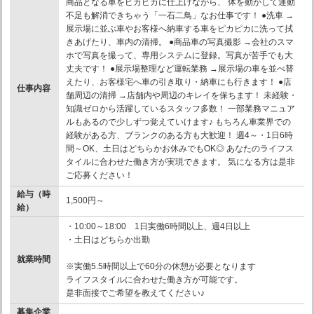
商品となる車をピカピカに仕上げながら、 体を動かして運動
不足も解消できちゃう「一石二鳥」なお仕事です！ ●洗車 →
展示場に並ぶ車やお客様へ納車する車をピカピカに洗って拭
きあげたり、車内の清掃。 ●商品車の写真撮影 →会社のスマ
ホで写真を撮って、専用システムに登録。写真が苦手でも大
丈夫です！ ●展示場整理など運転業務 →展示場の車を並べ替
えたり、お客様宅へ車の引き取り・納車にも行きます！ ●店
仕事内容
舗周辺の清掃 →店舗内や周辺のキレイを保ちます！ 未経験・
知識ゼロから活躍しているスタッフ多数！ 一部業務マニュア
ルもあるので少しずつ覚えていけます♪ もちろん車業界での
経験がある方、ブランクのある方も大歓迎！ 週4～・1日6時
間～OK、土日はどちらかお休みでもOK◎ あなたのライフス
タイルに合わせた働き方が実現できます。 気になる方は是非
ご応募ください！
給与（時
1,500円～
給）
・10:00～18:00 1日実働6時間以上、週4日以上
・土日はどちらか出勤
就業時間
※実働5.5時間以上で60分の休憩が必要となります
ライフスタイルに合わせた働き方が可能です。
是非面接でご希望を教えてください♪
募集企業