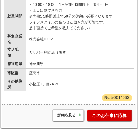
・10:00～18:00 1日実働6時間以上、週4～5日
・土日出勤できる方
就業時間
※実働5.5時間以上で60分の休憩が必要となります
ライフスタイルに合わせた働き方が可能です。
是非面接でご希望を教えてください♪
募集企業
株式会社IDOM
名
支店/店
ガリバー座間店（接客）
舗
都道府県
神奈川県
市区群
座間市
その他住
小松原1丁目24-30
所
5G01406S
詳細を見る
このお仕事に応募