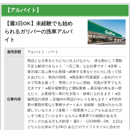
【アルバイト】
【週3日OK】未経験でも始め
られるガリバーの洗車アルバ
イト
雇用形態
アルバイト・パート
商品となる車をピカピカに仕上げながら、 体を動かして運動
不足も解消できちゃう「一石二鳥」なお仕事です！ ●洗車 →
展示場に並ぶ車やお客様へ納車する車をピカピカに洗って拭
きあげたり、車内の清掃。 ●商品車の写真撮影 →会社のスマ
ホで写真を撮って、専用システムに登録。写真が苦手でも大
丈夫です！ ●展示場整理など運転業務 →展示場の車を並べ替
えたり、お客様宅へ車の引き取り・納車にも行きます！ ●店
仕事内容
舗周辺の清掃 →店舗内や周辺のキレイを保ちます！ ●予約作
業や書類作業など事務サポートあり 未経験・知識ゼロから活
躍しているスタッフ多数！ 一部業務マニュアルもあるので少
しずつ覚えていけます♪ もちろん車業界での経験がある方、
ブランクのある方も大歓迎！ 週3～・1日5時間～OK、土日は
どちらかお休みでもOK◎ あなたのライフスタイルに合わせ