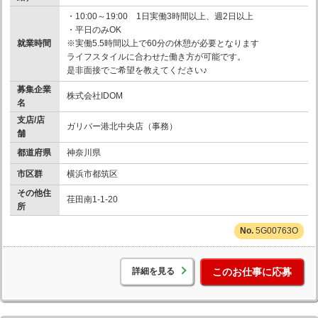
・10:00～19:00 1日実働3時間以上、週2日以上
・平日のみOK
就業時間
※実働5.5時間以上で60分の休憩が必要となります
ライフスタイルに合わせた働き方が可能です。
是非面接でご希望を教えてください♪
募集企業
株式会社IDOM
名
支店/店
ガリバー港北中央店（事務）
舗
都道府県
神奈川県
市区群
横浜市都筑区
その他住
荏田南1-1-20
所
5G00763O
詳細を見る
このお仕事に応募