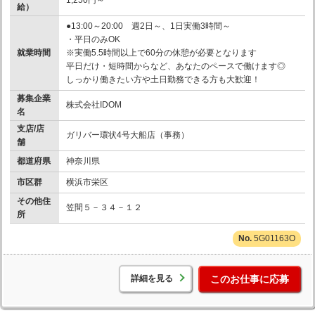
給）
●13:00～20:00 週2日～、1日実働3時間～
・平日のみOK
就業時間
※実働5.5時間以上で60分の休憩が必要となります
平日だけ・短時間からなど、あなたのペースで働けます◎
しっかり働きたい方や土日勤務できる方も大歓迎！
募集企業
株式会社IDOM
名
支店/店
ガリバー環状4号大船店（事務）
舗
都道府県
神奈川県
市区群
横浜市栄区
その他住
笠間５－３４－１２
所
5G01163O
詳細を見る
このお仕事に応募