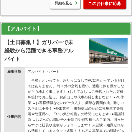
詳細を見る
このお仕事に応募
【アルバイト】
【土日募集！】ガリバーで未
経験から活躍できる事務アル
バイト
雇用形態
アルバイト・パート
「事務」といっても、座りっぱなしでPCに向かっているだけ
ではありません。 時々外の空気も吸い、適度に体も動かしな
がら心地よく働けます！ ●おもてなし →ご来店されたお客様
を笑顔でお出迎え。お茶出しや代車の貸し出しなど！ ●PC作
業 →お客様情報などのデータ入力、簡単な書類作成。難しい
スキルは不要！ ●外出業務 →書類提出のために社用車で警察
署や陸運局へ。「いい気分転換」の時間になります♪ ●電話対
仕事内容
応 →お店へのお問い合わせ対応や顧客様へのご案内。困った
らすぐに社員や先輩がフォローします！ 未経験・知識ゼロか
ら活躍しているスタッフ多数！ もちろん車業界での経験があ