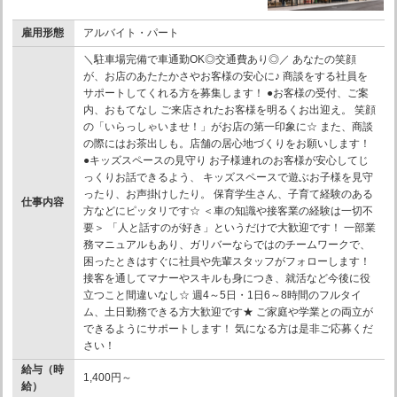
雇用形態
アルバイト・パート
＼駐車場完備で車通勤OK◎交通費あり◎／ あなたの笑顔
が、お店のあたたかさやお客様の安心に♪ 商談をする社員を
サポートしてくれる方を募集します！ ●お客様の受付、ご案
内、おもてなし ご来店されたお客様を明るくお出迎え。 笑顔
の「いらっしゃいませ！」がお店の第一印象に☆ また、商談
の際にはお茶出しも。店舗の居心地づくりをお願いします！
●キッズスペースの見守り お子様連れのお客様が安心してじ
っくりお話できるよう、 キッズスペースで遊ぶお子様を見守
ったり、お声掛けしたり。 保育学生さん、子育て経験のある
仕事内容
方などにピッタリです☆ ＜車の知識や接客業の経験は一切不
要＞ 「人と話すのが好き」というだけで大歓迎です！ 一部業
務マニュアルもあり、ガリバーならではのチームワークで、
困ったときはすぐに社員や先輩スタッフがフォローします！
接客を通してマナーやスキルも身につき、就活など今後に役
立つこと間違いなし☆ 週4～5日・1日6～8時間のフルタイ
ム、土日勤務できる方大歓迎です★ ご家庭や学業との両立が
できるようにサポートします！ 気になる方は是非ご応募くだ
さい！
給与（時
1,400円～
給）