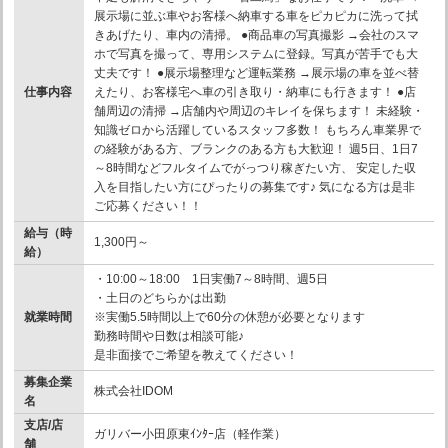
展示場に並ぶ車やお客様へ納車する車をピカピカに洗って拭
きあげたり、車内の清掃。 ●商品車の写真撮影 →会社のスマ
ホで写真を撮って、専用システムに登録。写真が苦手でも大
丈夫です！ ●展示場整理など運転業務 →展示場の車を並べ替
仕事内容
えたり、お客様宅へ車の引き取り・納車にも行きます！ ●店
舗周辺の清掃 →店舗内や周辺のキレイを保ちます！ 未経験・
知識ゼロから活躍しているスタッフ多数！ もちろん車業界で
の経験がある方、ブランクのある方も大歓迎！ 週5日、1日7
～8時間などフルタイムでがっつり稼ぎたい方、 安定した収
入を目指したい方にぴったりの募集です♪ 気になる方は是非
ご応募ください！！
給与（時
1,300円～
給）
・10:00～18:00 1日実働7～8時間、週5日
・土日のどちらかは出勤
就業時間
※実働5.5時間以上で60分の休憩が必要となります
勤務時間や日数は相談可能♪
是非面接でご希望を教えてください！
募集企業
株式会社IDOM
名
支店/店
ガリバー小田原東ｲﾝﾀｰ店（軽作業）
舗