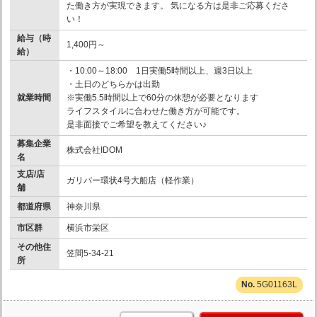
た働き方が実現できます。 気になる方は是非ご応募くださ
い！
給与（時
1,400円～
給）
・10:00～18:00 1日実働5時間以上、週3日以上
・土日のどちらかは出勤
就業時間
※実働5.5時間以上で60分の休憩が必要となります
ライフスタイルに合わせた働き方が可能です。
是非面接でご希望を教えてください♪
募集企業
株式会社IDOM
名
支店/店
ガリバー環状4号大船店（軽作業）
舗
都道府県
神奈川県
市区群
横浜市栄区
その他住
笠間5-34-21
所
5G01163L