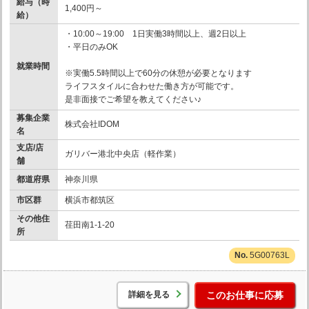
給与（時
1,400円～
給）
・10:00～19:00 1日実働3時間以上、週2日以上
・平日のみOK
就業時間
※実働5.5時間以上で60分の休憩が必要となります
ライフスタイルに合わせた働き方が可能です。
是非面接でご希望を教えてください♪
募集企業
株式会社IDOM
名
支店/店
ガリバー港北中央店（軽作業）
舗
都道府県
神奈川県
市区群
横浜市都筑区
その他住
荏田南1-1-20
所
5G00763L
詳細を見る
このお仕事に応募