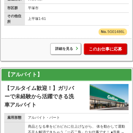
市区群
平塚市
その他住
上平塚1-61
所
5G01486L
詳細を見る
このお仕事に応募
【アルバイト】
【フルタイム歓迎！】ガリバ
ーで未経験から活躍できる洗
車アルバイト
雇用形態
アルバイト・パート
商品となる車をピカピカに仕上げながら、 体を動かして運動
不足も解消できちゃう「一石二鳥」なお仕事です！ ●洗車 →