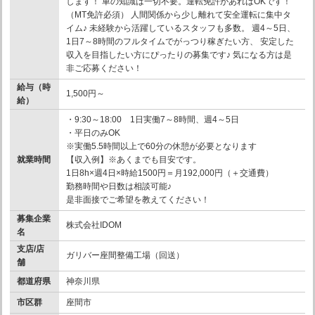
します！ 車の知識は一切不要。運転免許があればOKです！
（MT免許必須） 人間関係から少し離れて安全運転に集中タ
イム♪ 未経験から活躍しているスタッフも多数。 週4～5日、
1日7～8時間のフルタイムでがっつり稼ぎたい方、 安定した
収入を目指したい方にぴったりの募集です♪ 気になる方は是
非ご応募ください！
給与（時
1,500円～
給）
・9:30～18:00 1日実働7～8時間、週4～5日
・平日のみOK
※実働5.5時間以上で60分の休憩が必要となります
就業時間
【収入例】※あくまでも目安です。
1日8h×週4日×時給1500円＝月192,000円（＋交通費）
勤務時間や日数は相談可能♪
是非面接でご希望を教えてください！
募集企業
株式会社IDOM
名
支店/店
ガリバー座間整備工場（回送）
舗
都道府県
神奈川県
市区群
座間市