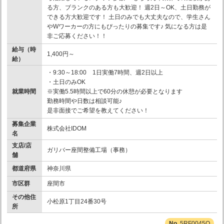
る方、ブランクのある方も大歓迎！ 週2日～OK、土日勤務が
できる方大歓迎です！ 土日のみでも大丈夫なので、学生さん
やWワーカーの方にもぴったりの募集です♪ 気になる方は是
非ご応募ください！！
給与（時
1,400円～
給）
・9:30～18:00 1日実働7時間、週2日以上
・土日のみOK
就業時間
※実働5.5時間以上で60分の休憩が必要となります
勤務時間や日数は相談可能♪
是非面接でご希望を教えてください！
募集企業
株式会社IDOM
名
支店/店
ガリバー座間整備工場（事務）
舗
都道府県
神奈川県
市区群
座間市
その他住
小松原1丁目24番30号
所
5RF0045O