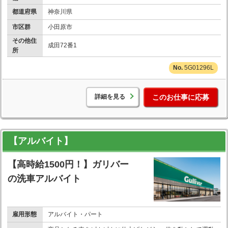
都道府県
神奈川県
市区群
小田原市
その他住
成田72番1
所
5G01296L
詳細を見る
このお仕事に応募
【アルバイト】
【高時給1500円！】ガリバー
の洗車アルバイト
雇用形態
アルバイト・パート