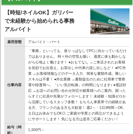
【時短/ネイルOK】ガリバー
で未経験から始められる事務
アルバイト
雇用形態
アルバイト・パート
「事務」といっても、座りっぱなしでPCに向かっているだけ
ではありません。 時々外の空気も吸い、適度に体も動かしな
がら心地よく働けます！ ●おもてなし →ご来店されたお客様
を笑顔でお出迎え。お茶出しや代車の貸し出しなど！ ●PC作
業 →お客様情報などのデータ入力、簡単な書類作成。難しい
スキルは不要！ ●外出業務 →書類提出のために社用車で警察
仕事内容
署や陸運局へ。「いい気分転換」の時間になります♪ ●電話対
応 →お店へのお問い合わせ対応や顧客様へのご案内。困った
らすぐに社員や先輩がフォローします！ 未経験・知識ゼロか
ら活躍しているスタッフ多数！ もちろん車業界での経験があ
る方、ブランクのある方も大歓迎！ 週2～・1日3時間～OK、
土日はお休みでもOK◎ ご家庭や学業との両立ができるよう
にサポートします！ 気になる方は是非ご応募ください！
給与（時
1,300円～
給）