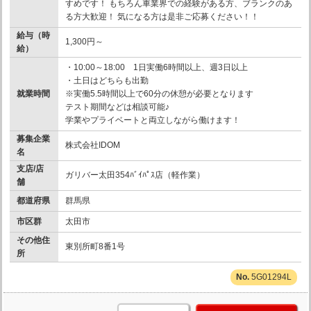
すめです！ もちろん車業界での経験がある方、ブランクのあ
る方大歓迎！ 気になる方は是非ご応募ください！！
給与（時
1,300円～
給）
・10:00～18:00 1日実働6時間以上、週3日以上
・土日はどちらも出勤
就業時間
※実働5.5時間以上で60分の休憩が必要となります
テスト期間などは相談可能♪
学業やプライベートと両立しながら働けます！
募集企業
株式会社IDOM
名
支店/店
ガリバー太田354ﾊﾞｲﾊﾟｽ店（軽作業）
舗
都道府県
群馬県
市区群
太田市
その他住
東別所町8番1号
所
5G01294L