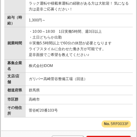
ラック運転や積載車運転の経験がある方は大歓迎！ 気になる
方は是非ご応募ください！
給与（時
1,300円～
給）
・10:00～18:00 1日実働5時間、週3日以上
・土日どちらか出勤
就業時間
※実働5.5時間以上で60分の休憩が必要となります
ライフスタイルに合わせた働き方が可能です。
是非面接でご希望を教えてください♪
募集企業
株式会社IDOM
名
支店/店
ガリバー高崎菅谷整備工場（回送）
舗
都道府県
群馬県
市区群
高崎市
その他住
菅谷町20番103号
所
5RF0033F