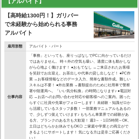
【アルバイト】
【高時給1300円！】ガリバー
で未経験から始められる事務
アルバイト
雇用形態
アルバイト・パート
「事務」といっても、座りっぱなしでPCに向かっているだけ
ではありません。 時々外の空気も吸い、適度に体も動かしな
がら心地よく働けます！ ●おもてなし →ご来店されたお客様
を笑顔でお出迎え。お茶出しや代車の貸し出しなど！ ●PC作
業 →お客様情報などのデータ入力、簡単な書類作成。難しい
スキルは不要！ ●外出業務 →書類提出のために社用車で警察
署や陸運局へ。「いい気分転換」の時間になります♪ ●電話対
仕事内容
応 →お店へのお問い合わせ対応や顧客様へのご案内。困った
らすぐに社員や先輩がフォローします！ 未経験・知識ゼロか
ら活躍しているスタッフ多数！ 一部業務マニュアルもあるの
で、少しずつ覚えていけます♪ もちろん車業界での経験があ
る方、ブランクのある方も大歓迎！ 週3～・1日5時間～OK、
土日はどちらかお休みでもOK◎ ご家庭や学業との両立がで
きるようにサポートします！ 気になる方は是非ご応募くださ
い！