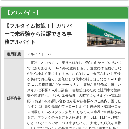
【アルバイト】
【フルタイム歓迎！】ガリバ
ーで未経験から活躍できる事
務アルバイト
雇用形態
アルバイト・パート
「事務」といっても、座りっぱなしでPCに向かっているだけ
ではありません。 時々外の空気も吸い、適度に体も動かしな
がら心地よく働けます！ ●おもてなし →ご来店されたお客様
を笑顔でお出迎え。お茶出しや代車の貸し出しなど！ ●PC作
業 →お客様情報などのデータ入力、簡単な書類作成。難しい
スキルは不要！ ●外出業務 →書類提出のために社用車で警察
署や陸運局へ。「いい気分転換」の時間になります♪ ●電話対
仕事内容
応 →お店へのお問い合わせ対応や顧客様へのご案内。困った
らすぐに社員や先輩がフォローします！ 未経験・知識ゼロか
ら活躍しているスタッフ多数！ もちろん車業界での経験があ
る方、ブランクのある方も大歓迎！ 週4~5日、1日7～8時間
などフルタイムでがっつり稼ぎたい方、 安定した収入を目指
したい方にぴったりの募集です♪ 気になる方は是非ご応募く