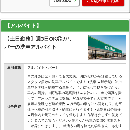
詳細を見る
このお仕事に応募
【アルバイト】
【土日勤務】週3日OK◎ガリ
バーの洗車アルバイト
雇用形態
アルバイト・パート
車の知識は全く無くても大丈夫。 知識ゼロから活躍している
スタッフ多数の洗車アルバイトです！ ●洗車 →展示場に並ぶ
車やお客様へ納車する車をピカピカに洗って拭きあげたり、
車内の清掃。 ●商品車の写真撮影 →会社のスマホで写真を撮
って、専用システムに登録。写真が苦手でも大丈夫です！ ●
展示場整理など運転業務 →展示場の車を並べ替えたり、お客
仕事内容
様宅へ車の引き取り・納車にも行きます！ ●店舗周辺の清掃
→店舗内や周辺のキレイを保ちます！ 作業は少しずつ覚えて
いけるのでご安心ください♪ 働きながら車の知識や洗車スキ
ルが身につきますし、 就活や内定を控えた学生さんにもおす