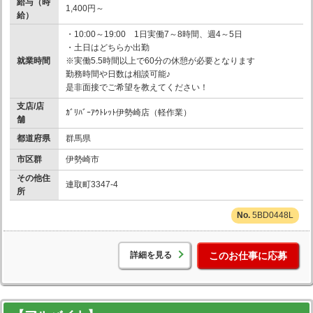
給与（時
1,400円～
給）
・10:00～19:00 1日実働7～8時間、週4～5日
・土日はどちらか出勤
就業時間
※実働5.5時間以上で60分の休憩が必要となります
勤務時間や日数は相談可能♪
是非面接でご希望を教えてください！
支店/店
ｶﾞﾘﾊﾞｰｱｳﾄﾚｯﾄ伊勢崎店（軽作業）
舗
都道府県
群馬県
市区群
伊勢崎市
その他住
連取町3347-4
所
5BD0448L
詳細を見る
このお仕事に応募