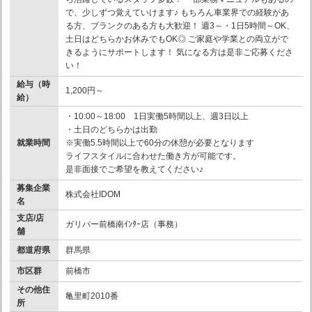
で、少しずつ覚えていけます♪ もちろん車業界での経験があ
る方、ブランクのある方も大歓迎！ 週3～・1日5時間～OK、
土日はどちらかお休みでもOK◎ ご家庭や学業との両立がで
きるようにサポートします！ 気になる方は是非ご応募くださ
い！
給与（時
1,200円～
給）
・10:00～18:00 1日実働5時間以上、週3日以上
・土日のどちらかは出勤
就業時間
※実働5.5時間以上で60分の休憩が必要となります
ライフスタイルに合わせた働き方が可能です。
是非面接でご希望を教えてください♪
募集企業
株式会社IDOM
名
支店/店
ガリバー前橋南ｲﾝﾀｰ店（事務）
舗
都道府県
群馬県
市区群
前橋市
その他住
亀里町2010番
所