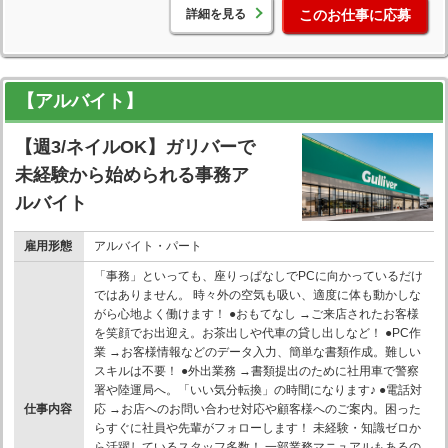
詳細を見る
このお仕事に応募
【アルバイト】
【週3/ネイルOK】ガリバーで
未経験から始められる事務ア
ルバイト
雇用形態
アルバイト・パート
「事務」といっても、座りっぱなしでPCに向かっているだけ
ではありません。 時々外の空気も吸い、適度に体も動かしな
がら心地よく働けます！ ●おもてなし →ご来店されたお客様
を笑顔でお出迎え。お茶出しや代車の貸し出しなど！ ●PC作
業 →お客様情報などのデータ入力、簡単な書類作成。難しい
スキルは不要！ ●外出業務 →書類提出のために社用車で警察
署や陸運局へ。「いい気分転換」の時間になります♪ ●電話対
仕事内容
応 →お店へのお問い合わせ対応や顧客様へのご案内。困った
らすぐに社員や先輩がフォローします！ 未経験・知識ゼロか
ら活躍しているスタッフ多数！ 一部業務マニュアルもあるの