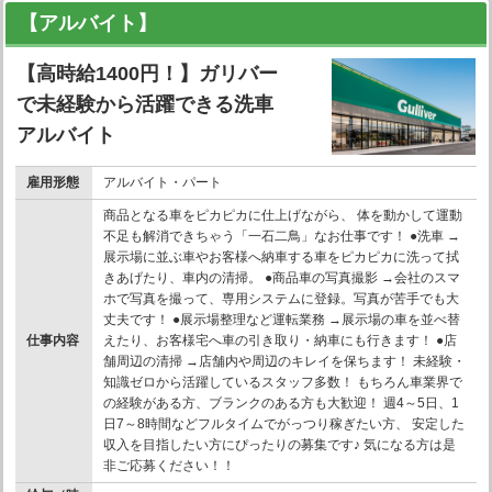
【アルバイト】
【高時給1400円！】ガリバー
で未経験から活躍できる洗車
アルバイト
雇用形態
アルバイト・パート
商品となる車をピカピカに仕上げながら、 体を動かして運動
不足も解消できちゃう「一石二鳥」なお仕事です！ ●洗車 →
展示場に並ぶ車やお客様へ納車する車をピカピカに洗って拭
きあげたり、車内の清掃。 ●商品車の写真撮影 →会社のスマ
ホで写真を撮って、専用システムに登録。写真が苦手でも大
丈夫です！ ●展示場整理など運転業務 →展示場の車を並べ替
仕事内容
えたり、お客様宅へ車の引き取り・納車にも行きます！ ●店
舗周辺の清掃 →店舗内や周辺のキレイを保ちます！ 未経験・
知識ゼロから活躍しているスタッフ多数！ もちろん車業界で
の経験がある方、ブランクのある方も大歓迎！ 週4～5日、1
日7～8時間などフルタイムでがっつり稼ぎたい方、 安定した
収入を目指したい方にぴったりの募集です♪ 気になる方は是
非ご応募ください！！