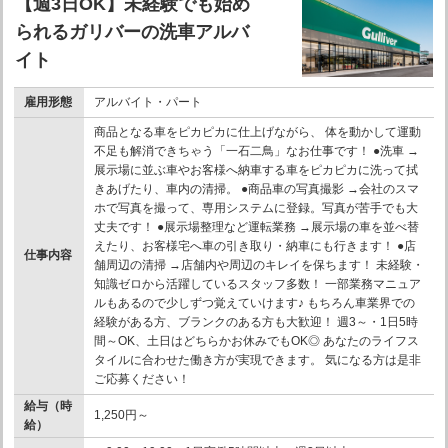
【週3日OK】未経験でも始め
られるガリバーの洗車アルバ
イト
雇用形態
アルバイト・パート
商品となる車をピカピカに仕上げながら、 体を動かして運動
不足も解消できちゃう「一石二鳥」なお仕事です！ ●洗車 →
展示場に並ぶ車やお客様へ納車する車をピカピカに洗って拭
きあげたり、車内の清掃。 ●商品車の写真撮影 →会社のスマ
ホで写真を撮って、専用システムに登録。写真が苦手でも大
丈夫です！ ●展示場整理など運転業務 →展示場の車を並べ替
えたり、お客様宅へ車の引き取り・納車にも行きます！ ●店
仕事内容
舗周辺の清掃 →店舗内や周辺のキレイを保ちます！ 未経験・
知識ゼロから活躍しているスタッフ多数！ 一部業務マニュア
ルもあるので少しずつ覚えていけます♪ もちろん車業界での
経験がある方、ブランクのある方も大歓迎！ 週3～・1日5時
間～OK、土日はどちらかお休みでもOK◎ あなたのライフス
タイルに合わせた働き方が実現できます。 気になる方は是非
ご応募ください！
給与（時
1,250円～
給）