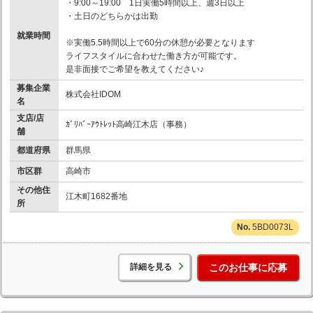
・9:00～19:00 1日実働5時間以上、週3日以上
・土日のどちらかは出勤
就業時間
※実働5.5時間以上で60分の休憩が必要となります
ライフスタイルに合わせた働き方が可能です。
是非面接でご希望を教えてください♪
募集企業
株式会社IDOM
名
支店/店
ｶﾞﾘﾊﾞｰｱｳﾄﾚｯﾄ高崎江木店（事務）
舗
都道府県
群馬県
市区群
高崎市
その他住
江木町1682番地
所
5BD0073L
詳細を見る
このお仕事に応募