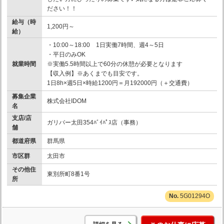
ださい！！
給与（時
1,200円～
給）
・10:00～18:00 1日実働7時間、週4～5日
・平日のみOK
就業時間
※実働5.5時間以上で60分の休憩が必要となります
【収入例】※あくまでも目安です。
1日8h×週5日×時給1200円＝月192000円（＋交通費）
募集企業
株式会社IDOM
名
支店/店
ガリバー太田354ﾊﾞｲﾊﾟｽ店（事務）
舗
都道府県
群馬県
市区群
太田市
その他住
東別所町8番1号
所
5G01294O