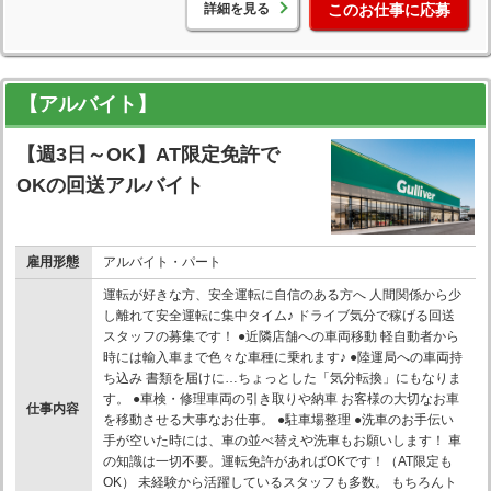
詳細を見る
このお仕事に応募
【アルバイト】
【週3日～OK】AT限定免許で
OKの回送アルバイト
雇用形態
アルバイト・パート
運転が好きな方、安全運転に自信のある方へ 人間関係から少
し離れて安全運転に集中タイム♪ ドライブ気分で稼げる回送
スタッフの募集です！ ●近隣店舗への車両移動 軽自動者から
時には輸入車まで色々な車種に乗れます♪ ●陸運局への車両持
ち込み 書類を届けに…ちょっとした「気分転換」にもなりま
す。 ●車検・修理車両の引き取りや納車 お客様の大切なお車
仕事内容
を移動させる大事なお仕事。 ●駐車場整理 ●洗車のお手伝い
手が空いた時には、車の並べ替えや洗車もお願いします！ 車
の知識は一切不要。運転免許があればOKです！（AT限定も
OK） 未経験から活躍しているスタッフも多数。 もちろんト