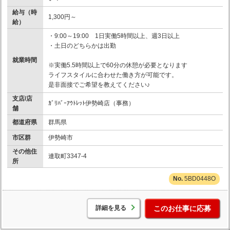
給与（時
1,300円～
給）
・9:00～19:00 1日実働5時間以上、週3日以上
・土日のどちらかは出勤
就業時間
※実働5.5時間以上で60分の休憩が必要となります
ライフスタイルに合わせた働き方が可能です。
是非面接でご希望を教えてください♪
支店/店
ｶﾞﾘﾊﾞｰｱｳﾄﾚｯﾄ伊勢崎店（事務）
舗
都道府県
群馬県
市区群
伊勢崎市
その他住
連取町3347-4
所
5BD0448O
詳細を見る
このお仕事に応募