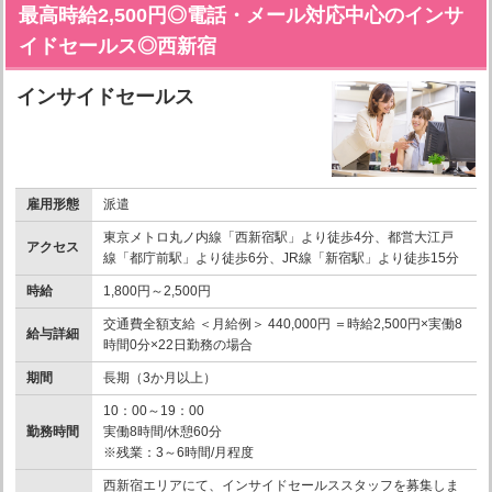
最高時給2,500円◎電話・メール対応中心のインサ
イドセールス◎西新宿
インサイドセールス
雇用形態
派遣
東京メトロ丸ノ内線「西新宿駅」より徒歩4分、都営大江戸
アクセス
線「都庁前駅」より徒歩6分、JR線「新宿駅」より徒歩15分
時給
1,800円～2,500円
交通費全額支給 ＜月給例＞ 440,000円 ＝時給2,500円×実働8
給与詳細
時間0分×22日勤務の場合
期間
長期（3か月以上）
10：00～19：00
勤務時間
実働8時間/休憩60分
※残業：3～6時間/月程度
西新宿エリアにて、インサイドセールススタッフを募集しま