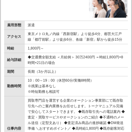
雇用形態
派遣
東京メトロ丸ノ内線「西新宿駅」より徒歩4分、都営大江戸
アクセス
線「都庁前駅」より徒歩6分、各線「新宿」駅から徒歩15分
時給
1,800円～
◆交通費全額支給 ＜月給例＞ 30万2400円 ＝時給1,800円×8
給与詳細
時間×21日の場合
期間
長期（3か月以上）
10：00～19：00（休憩60分/実働8時間）
勤務時間
※残業は基本なし
※時短勤務も相談可
買取専門店を運営する企業のオークション事業部にて既存取
引先へのご案内業務をお任せします。トークマニュアル完備
で安心してスタートできます。 ◆既存取引先への電話案内 ◆
査定・買取サービスやオークションのご紹介 ◆不通時のメー
ル送信（定型文あり） ◆査定済み商品の進捗確認 ◆DM発送
仕事内容
準備 ＼おすすめポイント／ ◆高時給1,800円 ◆既存顧客対応