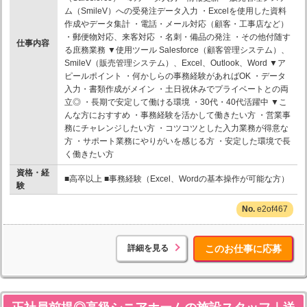
ム（SmileV）への受発注データ入力 ・Excelを使用した資料
作成やデータ集計 ・電話・メール対応（顧客・工事店など）
・郵便物対応、来客対応 ・名刺・備品の発注 ・その他付随す
仕事内容
る庶務業務 ▼使用ツール Salesforce（顧客管理システム）、
SmileV（販売管理システム）、Excel、Outlook、Word ▼ア
ピールポイント ・何かしらの事務経験があればOK ・データ
入力・書類作成がメイン ・土日祝休みでプライベートとの両
立◎ ・長期で安定して働ける環境 ・30代・40代活躍中 ▼こ
んな方におすすめ ・事務経験を活かして働きたい方 ・営業事
務にチャレンジしたい方 ・コツコツとした入力業務が得意な
方 ・サポート業務にやりがいを感じる方 ・安定した環境で長
く働きたい方
資格・経
■高卒以上 ■事務経験（Excel、Wordの基本操作が可能な方）
験
e2of467
詳細を見る
このお仕事に応募