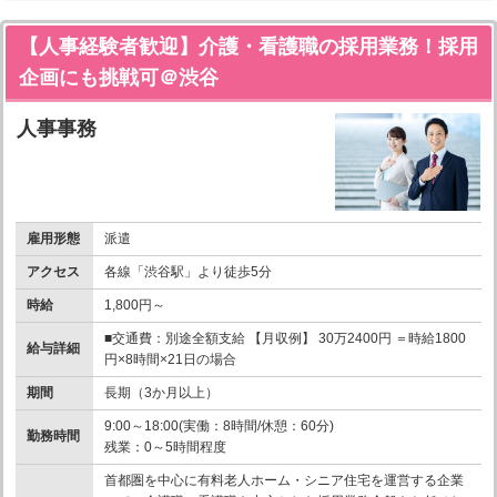
【人事経験者歓迎】介護・看護職の採用業務！採用
企画にも挑戦可＠渋谷
人事事務
雇用形態
派遣
アクセス
各線「渋谷駅」より徒歩5分
時給
1,800円～
■交通費：別途全額支給 【月収例】 30万2400円 ＝時給1800
給与詳細
円×8時間×21日の場合
期間
長期（3か月以上）
9:00～18:00(実働：8時間/休憩：60分)
勤務時間
残業：0～5時間程度
首都圏を中心に有料老人ホーム・シニア住宅を運営する企業