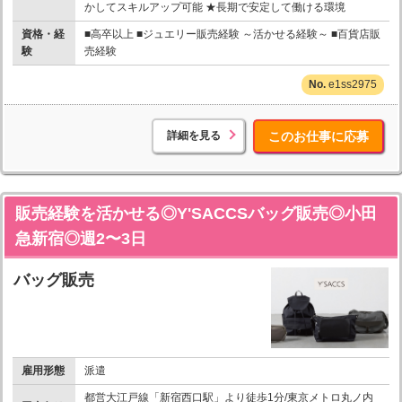
かしてスキルアップ可能 ★長期で安定して働ける環境
資格・経
■高卒以上 ■ジュエリー販売経験 ～活かせる経験～ ■百貨店販
験
売経験
e1ss2975
詳細を見る
このお仕事に応募
販売経験を活かせる◎Y'SACCSバッグ販売◎小田
急新宿◎週2〜3日
バッグ販売
雇用形態
派遣
都営大江戸線「新宿西口駅」より徒歩1分/東京メトロ丸ノ内