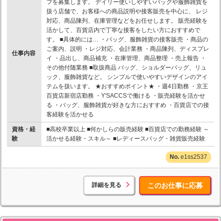
フを募集します。 デイリー使いしやすいバッグや服飾雑貨を
扱う店舗で、お客様への商品説明や接客販売を中心に、 レジ
対応、商品陳列、在庫管理などをお任せします。 販売経験を
活かして、百貨店内で丁寧な接客をしたい方におすすめで
す。 ■具体的には… ・バッグ、服飾雑貨の接客販売 ・商品の
ご案内、説明 ・レジ対応、会計業務 ・商品陳列、ディスプレ
仕事内容
イ ・品出し、商品補充 ・在庫管理、商品整理 ・売上報告 ・
その他付随業務 ■取扱商品 バッグ、ショルダーバッグ、リュ
ック、服飾雑貨など。 シンプルで使いやすいデザインのアイ
テムを扱います。 ★おすすめポイント★ ・週4日勤務 ・京王
百貨店新宿店勤務 ・Y'SACCSで働ける ・販売経験を活かせ
る ・バッグ、服飾雑貨が好きな方におすすめ ・百貨店での接
客経験を活かせる
資格・経
■高校卒業以上 ■何かしらの販売経験 ■百貨店での勤務経験 ～
験
活かせる経験・スキル～ ■レディースバッグ・雑貨販売経験
e1ss2537
詳細を見る
このお仕事に応募