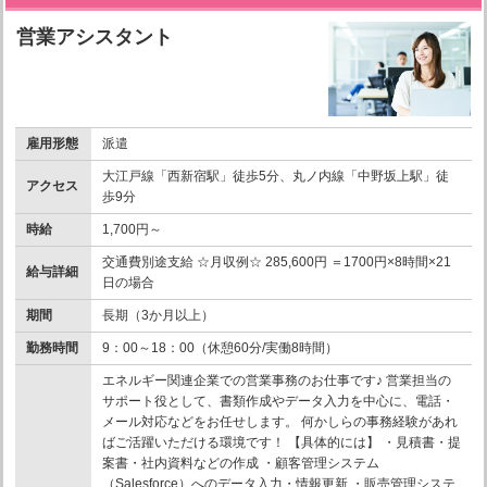
営業アシスタント
雇用形態
派遣
大江戸線「西新宿駅」徒歩5分、丸ノ内線「中野坂上駅」徒
アクセス
歩9分
時給
1,700円～
交通費別途支給 ☆月収例☆ 285,600円 ＝1700円×8時間×21
給与詳細
日の場合
期間
長期（3か月以上）
勤務時間
9：00～18：00（休憩60分/実働8時間）
エネルギー関連企業での営業事務のお仕事です♪ 営業担当の
サポート役として、書類作成やデータ入力を中心に、電話・
メール対応などをお任せします。 何かしらの事務経験があれ
ばご活躍いただける環境です！ 【具体的には】 ・見積書・提
案書・社内資料などの作成 ・顧客管理システム
（Salesforce）へのデータ入力・情報更新 ・販売管理システ