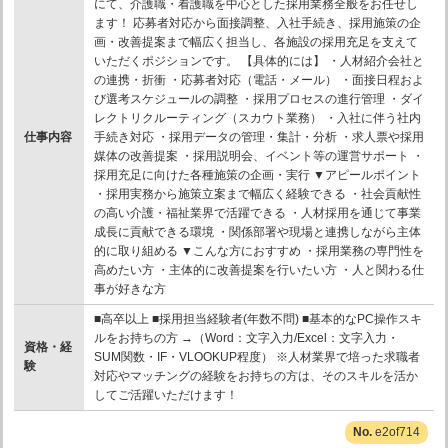
にて、介護職・看護職を中心とした採用業務全般をお任せし
ます！ 応募者対応から面接調整、入社手続き、採用施策の企
画・改善提案まで幅広く担当し、各施設の採用充足を支えて
いただくポジションです。 【具体的には】 ・人材紹介会社と
の連携・折衝 ・応募者対応（電話・メール） ・面接日程およ
び選考スケジュールの調整 ・採用プロセスの進行管理 ・ダイ
レクトリクルーティング（スカウト業務） ・入社に伴う社内
仕事内容
手続き対応 ・採用データの管理・集計・分析 ・求人票や採用
媒体の改善提案 ・採用説明会、イベント等の運営サポート ・
採用充足に向けた各種施策の企画・実行 ▼アピールポイント
・採用実務から施策立案まで幅広く経験できる ・社会貢献性
の高い介護・福祉業界で活躍できる ・人材採用を通じて事業
成長に貢献できる環境 ・関係部署や現場と連携しながら主体
的に取り組める ▼こんな方におすすめ ・採用業務の専門性を
高めたい方 ・主体的に改善提案を行いたい方 ・人と関わる仕
事が好きな方
■高卒以上 ■採用担当経験者(年数不問) ■基本的なPC操作スキ
ルをお持ちの方 →（Word：文字入力/Excel：文字入力・
資格・経
SUM関数・IF・VLOOKUP程度） ※人材業界で培った求職者
験
対応やマッチングの経験をお持ちの方は、そのスキルを活か
してご活躍いただけます！
e2of714