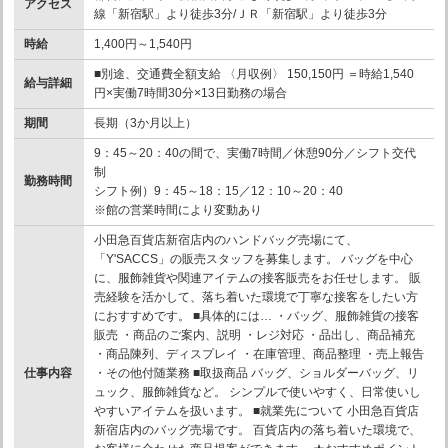
アクセス
線「新宿駅」より徒歩3分/ＪＲ「新宿駅」より徒歩3分
時給
1,400円～1,540円
■別途、交通費全額支給 〈月収例〉 150,150円 ＝時給1,540
給与詳細
円×実働7時間30分×13日勤務の場合
期間
長期（3か月以上）
9：45～20：40の間で、実働7時間／休憩90分／シフト交代
制
勤務時間
シフト例）9：45～18：15／12：10～20：40
※館の営業時間により変動あり
小田急百貨店新宿店内のハンドバッグ売場にて、
「Y'SACCS」の販売スタッフを募集します。 バッグを中心
に、服飾雑貨や関連アイテムの接客販売をお任せします。 販
売経験を活かして、落ち着いた環境で丁寧な接客をしたい方
におすすめです。 ■具体的には… ・バッグ、服飾雑貨の接客
販売 ・商品のご案内、説明 ・レジ対応 ・品出し、商品補充
・商品陳列、ディスプレイ ・在庫管理、商品整理 ・売上報告
仕事内容
・その他付随業務 ■取扱商品 バッグ、ショルダーバッグ、リ
ュック、服飾雑貨など。 シンプルで使いやすく、日常使いし
やすいアイテムを扱います。 ■就業先について 小田急百貨店
新宿店内のバッグ売場です。 百貨店内の落ち着いた環境で、