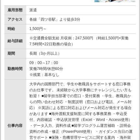
雇用形態
派遣
アクセス
各線「四ツ谷駅」より徒歩3分
時給
1,500円～
※交通費全額支給 月収例：247,500円 （時給1,500円×実働
給与詳細
7.5時間×22日勤務の場合）
期間
長期（3か月以上）
09：00～17：00
勤務時間
実働7時間/休憩60分
※残業：基本なし
大学内の国際部門で、学生や教職員をサポートする窓口事務
のお仕事です。 未経験から大学事務にチャレンジしたい方も
歓迎！ ■留学担当部署での窓口・受付業務 ・学生、教職員か
らの問い合わせ対応 ・制度説明（窓口および電話、メール対
応） ※英語による窓口対応およびメール対応が発生する場合
があります ■海外渡航支援制度に関する事務業務 ・申込受
付、内容確認 ・申込状況管理（Excel・Word・Access使用）
仕事内容
・データ入力、資料作成 ■留学プログラム運営補助 ・説明会
資料の作成・修正（PowerPoint使用） ・ガイダンス当日の運
営サポート ■保険・危機管理サービスに関する案内 ・海外留