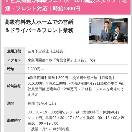
正社員前提◎高級シニアホームの施設スタッフ｜送
迎・フロント対応｜時給1800円
高級有料老人ホームでの営繕
＆ドライバー＆フロント業務
雇用形態
紹介予定派遣（正社員）
アクセス
東急田園都市線「青葉台駅」より徒歩15分
時給
1,800円～
■派遣期間中 時給1,800円～ 交通費全額支給 【月収例】
316,800円 ※時給1,800円×実働8時間×月22日勤務の場合 ■正
給与詳細
社員登用後 想定年収：290万円～ ※経験・スキルを考慮のう
え決定
期間
長期（3か月以上）
08：30～19：00の間でシフト制（実働8時間／休憩60分）
シフト例）早番08：30～17：30／中番09：00～18：00／遅
勤務時間
番10：00～19：00
※残業：月5～10時間程度