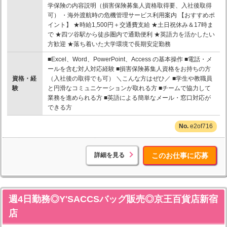
学保険の内容説明（損害保険募集人資格取得要、入社後取得
可） ・海外渡航時の危機管理サービス利用案内 【おすすめポ
イント】 ★時給1,500円＋交通費支給 ★土日祝休み＆17時ま
で ★四ツ谷駅から徒歩圏内で通勤便利 ★英語力を活かしたい
方歓迎 ★落ち着いた大学環境で長期安定勤務
■Excel、Word、PowerPoint、Access の基本操作 ■電話・メ
ールを含む対人対応経験 ■損害保険募集人資格をお持ちの方
資格・経
（入社後の取得でも可） ＼こんな方はぜひ／ ■学生や教職員
験
と円滑なコミュニケーションが取れる方 ■チームで協力して
業務を進められる方 ■英語による簡単なメール・窓口対応が
できる方
e2of716
詳細を見る
このお仕事に応募
週4日勤務◎Y'SACCSバッグ販売◎京王百貨店新宿
店