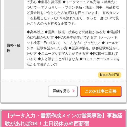
で安心 ◆業界知識不要 ◆トークマニュアル完備 ＜就業先に
ついて＞ アクセサリー・ブランド品・地金・切手・商品券な
ど貴金属を中心とした古物買取を行っています。 有名タレン
トを起用したテレビCMも流れており、きっと一度はCMで見
たことののある有名な企業です。
◆高卒以上 ◆営業・販売・接客などの経験がある方 ◆電話対
応に抵抗がない方 ◆PCの基本操作ができる方（メール・ネ
ット検索・Excel入力） ＼こんな方にぴったり／ ◆コールセ
資格・経
ンター経験を活かしたい方 ◆営業や販売、接客経験を活かし
験
たい方 ◆スムーズな文字入力ができる方 ◆PC操作に慣れて
いる方 ◆人と話すことが好きな方 ◆コミュニケーション力を
活かして働きたい方
e2of478
詳細を見る
このお仕事に応募
【データ入力・書類作成メインの営業事務】事務経
験があればOK！土日祝休み＠西新宿