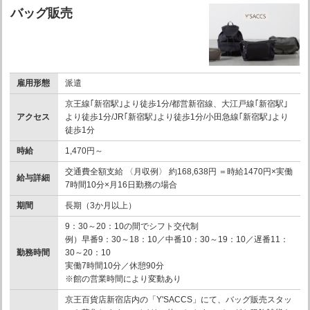
バッグ販売
雇用形態
派遣
京王線｢新宿駅｣より徒歩1分/都営新宿線、大江戸線｢新宿駅｣
アクセス
より徒歩1分/JR｢新宿駅｣より徒歩1分/小田急線｢新宿駅｣より
徒歩1分
時給
1,470円～
交通費全額支給 〈月収例〉 約168,638円 ＝時給1470円×実働
給与詳細
7時間10分×月16日勤務の場合
期間
長期（3か月以上）
9：30～20：10の間でシフト交代制
例）早番9：30～18：10／中番10：30～19：10／遅番11：
勤務時間
30～20：10
実働7時間10分／休憩90分
※館の営業時間により変動あり
京王百貨店新宿店内の「Y'SACCS」にて、バッグ販売スタッ