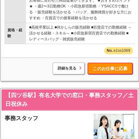
お客様に合わせた商品提案ができます。 ★おすすめポイント
★ ・週2〜3日勤務OK ・小田急新宿勤務 ・Y'SACCSで働け
る ・販売経験を活かせる ・バッグ、服飾雑貨が好きな方にお
すすめ ・百貨店での接客経験を活かせる
■高校卒業以上 ■何かしらの販売経験 ■百貨店での勤務経験 ～
資格・経
活かせる経験・スキル～ ■小田急新宿百貨店での勤務経験 ■
験
レディースバッグ・雑貨販売経験
e1ss1069
詳細を見る
このお仕事に応募
【四ツ谷駅】有名大学での窓口・事務スタッフ／土
日祝休み
事務スタッフ