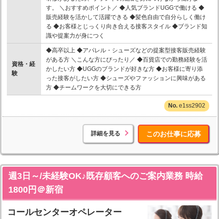
す。 ＼おすすめポイント／ ◆人気ブランドUGGで働ける ◆
販売経験を活かして活躍できる ◆髪色自由で自分らしく働け
る ◆お客様とじっくり向き合える接客スタイル ◆ブランド知
識や提案力が身につく
◆高卒以上 ◆アパレル・シューズなどの提案型接客販売経験
がある方 ＼こんな方にぴったり／ ◆百貨店での勤務経験を活
資格・経
かしたい方 ◆UGGのブランドが好きな方 ◆お客様に寄り添
験
った接客がしたい方 ◆シューズやファッションに興味がある
方 ◆チームワークを大切にできる方
e1ss2902
詳細を見る
このお仕事に応募
週3日～/未経験OK♪既存顧客へのご案内業務 時給
1800円＠新宿
コールセンターオペレーター