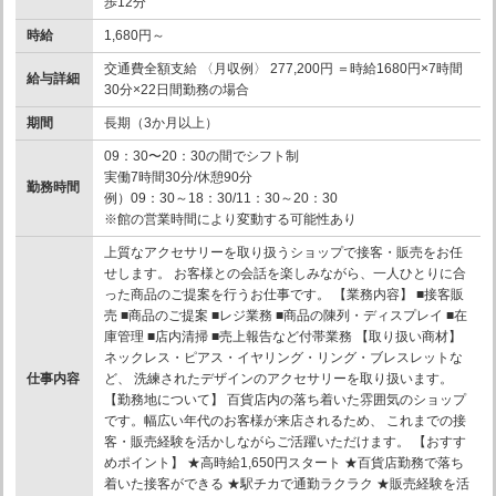
歩12分
時給
1,680円～
交通費全額支給 〈月収例〉 277,200円 ＝時給1680円×7時間
給与詳細
30分×22日間勤務の場合
期間
長期（3か月以上）
09：30〜20：30の間でシフト制
実働7時間30分/休憩90分
勤務時間
例）09：30～18：30/11：30～20：30
※館の営業時間により変動する可能性あり
上質なアクセサリーを取り扱うショップで接客・販売をお任
せします。 お客様との会話を楽しみながら、一人ひとりに合
った商品のご提案を行うお仕事です。 【業務内容】 ■接客販
売 ■商品のご提案 ■レジ業務 ■商品の陳列・ディスプレイ ■在
庫管理 ■店内清掃 ■売上報告など付帯業務 【取り扱い商材】
ネックレス・ピアス・イヤリング・リング・ブレスレットな
仕事内容
ど、 洗練されたデザインのアクセサリーを取り扱います。
【勤務地について】 百貨店内の落ち着いた雰囲気のショップ
です。幅広い年代のお客様が来店されるため、 これまでの接
客・販売経験を活かしながらご活躍いただけます。 【おすす
めポイント】 ★高時給1,650円スタート ★百貨店勤務で落ち
着いた接客ができる ★駅チカで通勤ラクラク ★販売経験を活