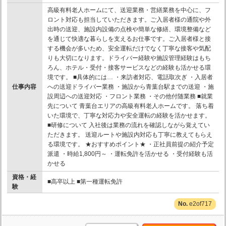
高級有料老人ホームにて、送迎業務・営繕業務を中心に、フ
ロント対応も担当していただきます。ご入居者様の通院や外
出時の送迎、施設内設備の点検や簡単な修繕、環境整備など
を通じて快適な暮らしを支えるお仕事です。ご入居者様と接
する機会が多いため、安全運転だけでなく丁寧な接客や気配
りも大切になります。ドライバー経験や施設管理経験はもち
ろん、ホテル・受付・接客サービスなどの経験も活かせる環
境です。 ■具体的には… ・来訪者対応、電話取次ぎ ・入居者
仕事内容
への送迎ドライバー業務 ・施設から青葉台駅までの送迎 ・施
設周辺への送迎対応 ・フロント業務 ・その他付随業務 ■就業
先について 青葉台エリアの高級有料老人ホームです。 落ち着
いた環境で、丁寧な対応力や安全運転の経験を活かせます。
■研修について 入社後は業務の流れを確認しながら覚えてい
ただきます。 送迎ルートや施設内対応も丁寧に教えてもらえ
る環境です。 ★おすすめポイント★ ・正社員前提の紹介予定
派遣 ・時給1,800円～ ・運転免許を活かせる ・受付経験も活
かせる
資格・経
■高卒以上 ■第一種運転免許
験
e2of717