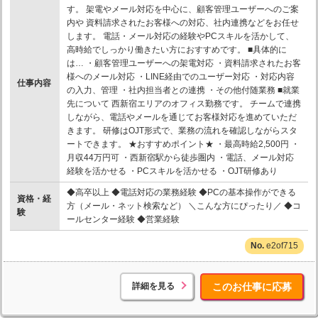
す。 架電やメール対応を中心に、顧客管理ユーザーへのご案
内や 資料請求されたお客様への対応、社内連携などをお任せ
します。 電話・メール対応の経験やPCスキルを活かして、
高時給でしっかり働きたい方におすすめです。 ■具体的に
は… ・顧客管理ユーザーへの架電対応 ・資料請求されたお客
様へのメール対応 ・LINE経由でのユーザー対応 ・対応内容
仕事内容
の入力、管理 ・社内担当者との連携 ・その他付随業務 ■就業
先について 西新宿エリアのオフィス勤務です。 チームで連携
しながら、電話やメールを通じてお客様対応を進めていただ
きます。 研修はOJT形式で、業務の流れを確認しながらスタ
ートできます。 ★おすすめポイント★ ・最高時給2,500円 ・
月収44万円可 ・西新宿駅から徒歩圏内 ・電話、メール対応
経験を活かせる ・PCスキルを活かせる ・OJT研修あり
◆高卒以上 ◆電話対応の業務経験 ◆PCの基本操作ができる
資格・経
方（メール・ネット検索など） ＼こんな方にぴったり／ ◆コ
験
ールセンター経験 ◆営業経験
e2of715
詳細を見る
このお仕事に応募