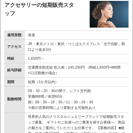
アクセサリーの短期販売スタ
ッフ
雇用形態
派遣
JR・東京メトロ・東武・つくばエクスプレス「北千住駅」西
アクセス
口より徒歩3分
時給
1,650円～
交通費全額支給 収入例：145,200円 （時給1,650円×8時間
給与詳細
×11日勤務の場合）
期間
短期（1か月以内）
09：30～20：30の間で、シフト交代制
実働8時間／休憩60分
勤務時間
例）09：30～18：30／11：30～20：30
※館の営業時間により変動する可能性あり
世界的人気のクリスタルジュエリーブランドで短期販売スタ
ッフ募集。 ギフトやご自身へのご褒美を探すお客様へ、商品
の魅力をご案内していただくお仕事です。 【業務内容】 ■接