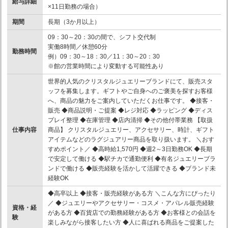
給与詳細
×11日勤務の場合）
期間
長期（3か月以上）
09：30～20：30の間で、シフト交代制
実働8時間／休憩60分
勤務時間
例）09：30～18：30／11：30～20：30
※館の営業時間により変動する可能性あり
世界的人気のクリスタルジュエリーブランドにて、販売スタ
ッフを募集します。ギフトやご自身へのご褒美を探すお客様
へ、商品の魅力をご案内していただくお仕事です。 ◆接客・
販売 ◆商品説明・ご提案 ◆レジ対応 ◆ラッピング ◆ディス
プレイ整理 ◆在庫管理 ◆店内清掃 ◆その他付帯業務 【取扱
仕事内容
商品】 クリスタルジュエリー、アクセサリー、時計、ギフト
アイテムなどのラグジュアリー商品を取り扱います。 ＼おす
すめポイント／ ◆高時給1,570円 ◆週2～3日勤務OK ◆長期
で安定して働ける ◆駅チカで通勤便利 ◆有名ジュエリーブラ
ンドで働ける ◆販売経験を活かして活躍できる ◆ブランド未
経験OK
◆高卒以上 ◆接客・販売経験がある方 ＼こんな方にぴったり
／ ◆ジュエリーやアクセサリー・コスメ・アパレル販売経験
資格・経
がある方 ◆百貨店での勤務経験がある方 ◆お客様との会話を
験
楽しみながら接客したい方 ◆人に喜ばれる商品をご提案した