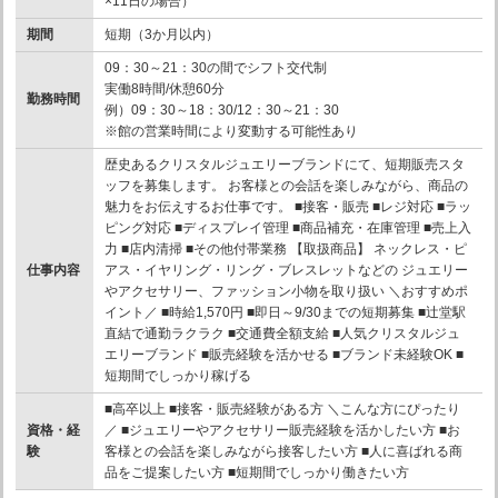
×11日の場合）
期間
短期（3か月以内）
09：30～21：30の間でシフト交代制
実働8時間/休憩60分
勤務時間
例）09：30～18：30/12：30～21：30
※館の営業時間により変動する可能性あり
歴史あるクリスタルジュエリーブランドにて、短期販売スタ
ッフを募集します。 お客様との会話を楽しみながら、商品の
魅力をお伝えするお仕事です。 ■接客・販売 ■レジ対応 ■ラッ
ピング対応 ■ディスプレイ管理 ■商品補充・在庫管理 ■売上入
力 ■店内清掃 ■その他付帯業務 【取扱商品】 ネックレス・ピ
仕事内容
アス・イヤリング・リング・ブレスレットなどの ジュエリー
やアクセサリー、ファッション小物を取り扱い ＼おすすめポ
イント／ ■時給1,570円 ■即日～9/30までの短期募集 ■辻堂駅
直結で通勤ラクラク ■交通費全額支給 ■人気クリスタルジュ
エリーブランド ■販売経験を活かせる ■ブランド未経験OK ■
短期間でしっかり稼げる
■高卒以上 ■接客・販売経験がある方 ＼こんな方にぴったり
資格・経
／ ■ジュエリーやアクセサリー販売経験を活かしたい方 ■お
験
客様との会話を楽しみながら接客したい方 ■人に喜ばれる商
品をご提案したい方 ■短期間でしっかり働きたい方