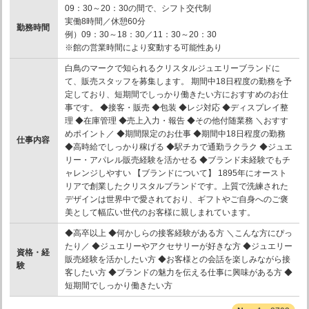
09：30～20：30の間で、シフト交代制
実働8時間／休憩60分
勤務時間
例）09：30～18：30／11：30～20：30
※館の営業時間により変動する可能性あり
白鳥のマークで知られるクリスタルジュエリーブランドに
て、販売スタッフを募集します。 期間中18日程度の勤務を予
定しており、短期間でしっかり働きたい方におすすめのお仕
事です。 ◆接客・販売 ◆包装 ◆レジ対応 ◆ディスプレイ整
理 ◆在庫管理 ◆売上入力・報告 ◆その他付随業務 ＼おすす
めポイント／ ◆期間限定のお仕事 ◆期間中18日程度の勤務
仕事内容
◆高時給でしっかり稼げる ◆駅チカで通勤ラクラク ◆ジュエ
リー・アパレル販売経験を活かせる ◆ブランド未経験でもチ
ャレンジしやすい 【ブランドについて】 1895年にオースト
リアで創業したクリスタルブランドです。上質で洗練された
デザインは世界中で愛されており、ギフトやご自身へのご褒
美として幅広い世代のお客様に親しまれています。
◆高卒以上 ◆何かしらの接客経験がある方 ＼こんな方にぴっ
たり／ ◆ジュエリーやアクセサリーが好きな方 ◆ジュエリー
資格・経
販売経験を活かしたい方 ◆お客様との会話を楽しみながら接
験
客したい方 ◆ブランドの魅力を伝える仕事に興味がある方 ◆
短期間でしっかり働きたい方