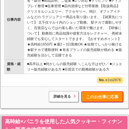
客・販売 ■商品説明、ご提案 ■レジ対応 ■ラッピング ■ディス
プレイ整理 ■在庫管理 ■店内清掃など付帯業務 【取扱商品】
クリスタルジュエリー、アクセサリー、時計、ギフトアイテ
ムなどの ラグジュアリー商品を取り扱います。 【就業先につ
仕事内容
いて】 北千住マルイ内のショップ勤務。 駅チカで通勤しやす
く、百貨店ならではの落ち着いた環境で働けます。 【研修に
ついて】 勤務前に商品知識や接客方法をレクチャー。 商材未
経験でも安心してスタートできます。 【おすすめポイント】
★高時給1650円 ★週2～3日勤務OK ★短期でしっかり稼げる
★駅チカで通勤便利 ★有名ブランドの販売経験が積める ★販
売経験を活かして活躍できる
資格・経
■高卒以上 ■何かしらの販売経験 ＼こんな方はぜひ／ ■ジュエ
験
リー販売経験がある方 ■百貨店での勤務経験がある方
e1ss2876
詳細を見る
このお仕事に応募
高時給×バニラを使用した人気クッキー・フィナン