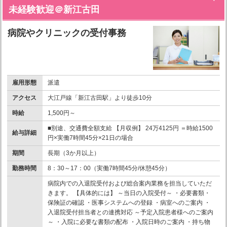
未経験歓迎＠新江古田
病院やクリニックの受付事務
雇用形態
派遣
アクセス
大江戸線「新江古田駅」より徒歩10分
時給
1,500円～
■別途、交通費全額支給 【月収例】 24万4125円 ＝時給1500
給与詳細
円×実働7時間45分×21日の場合
期間
長期（3か月以上）
勤務時間
8：30～17：00（実働7時間45分/休憩45分）
病院内での入退院受付および総合案内業務を担当していただ
きます。 【具体的には】 ～当日の入院受付～ ・必要書類・
保険証の確認 ・医事システムへの登録 ・病室へのご案内 ・
入退院受付担当者との連携対応 ～予定入院患者様へのご案内
～ ・入院に必要な書類の配布 ・入院日時のご案内 ・持ち物