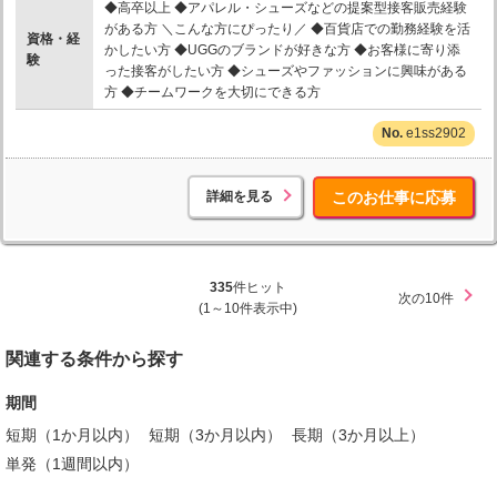
◆高卒以上 ◆アパレル・シューズなどの提案型接客販売経験
がある方 ＼こんな方にぴったり／ ◆百貨店での勤務経験を活
資格・経
かしたい方 ◆UGGのブランドが好きな方 ◆お客様に寄り添
験
った接客がしたい方 ◆シューズやファッションに興味がある
方 ◆チームワークを大切にできる方
e1ss2902
詳細を見る
このお仕事に応募
335
件ヒット
次の10件
(1～10件表示中)
関連する条件から探す
期間
短期（1か月以内）
短期（3か月以内）
長期（3か月以上）
単発（1週間以内）