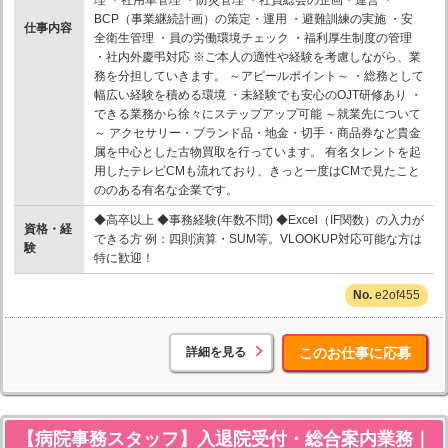
BCP（事業継続計画）の策定・運用 ・避難訓練の実施 ・安
仕事内容
全衛生管理 ・員の労働環境チェック ・福利厚生制度の管理
・社内外慶弔対応 ※ご本人の適性や経験を考慮しながら、業
務を分担していきます。 ～アピールポイント～ ・総務として
幅広い経験を積める環境 ・未経験でも安心のOJT研修あり ・
できる業務から徐々にステップアップ可能 ～就業先について
～ アクセサリー・ブランド品・地金・切手・商品券など貴金
属を中心とした古物買取を行っています。 有名タレントを起
用したテレビCMも流れており、きっと一度はCMで見たこと
ののある有名な企業です。
◆高卒以上 ◆事務経験(年数不問) ◆Excel（IF関数）の入力が
資格・経
できる方 例：四則演算・SUM等。VLOOKUP対応可能な方は
験
特に歓迎！
e2of455
詳細を見る
このお仕事に応募
【病院事務スタッフ】入退院受付・総合案内業務｜