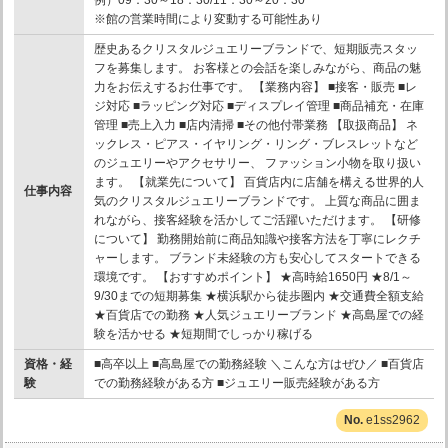
※館の営業時間により変動する可能性あり
歴史あるクリスタルジュエリーブランドで、短期販売スタッ
フを募集します。 お客様との会話を楽しみながら、商品の魅
力をお伝えするお仕事です。 【業務内容】 ■接客・販売 ■レ
ジ対応 ■ラッピング対応 ■ディスプレイ管理 ■商品補充・在庫
管理 ■売上入力 ■店内清掃 ■その他付帯業務 【取扱商品】 ネ
ックレス・ピアス・イヤリング・リング・ブレスレットなど
のジュエリーやアクセサリー、 ファッション小物を取り扱い
ます。 【就業先について】 百貨店内に店舗を構える世界的人
仕事内容
気のクリスタルジュエリーブランドです。 上質な商品に囲ま
れながら、接客経験を活かしてご活躍いただけます。 【研修
について】 勤務開始前に商品知識や接客方法を丁寧にレクチ
ャーします。 ブランド未経験の方も安心してスタートできる
環境です。 【おすすめポイント】 ★高時給1650円 ★8/1～
9/30までの短期募集 ★横浜駅から徒歩圏内 ★交通費全額支給
★百貨店での勤務 ★人気ジュエリーブランド ★高島屋での経
験を活かせる ★短期間でしっかり稼げる
資格・経
■高卒以上 ■高島屋での勤務経験 ＼こんな方はぜひ／ ■百貨店
験
での勤務経験がある方 ■ジュエリー販売経験がある方
e1ss2962