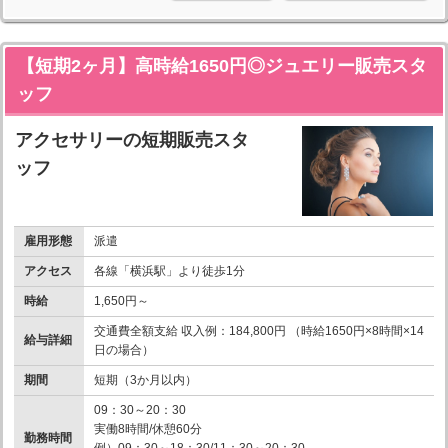
【短期2ヶ月】高時給1650円◎ジュエリー販売スタ
ッフ
アクセサリーの短期販売スタ
ッフ
雇用形態
派遣
アクセス
各線「横浜駅」より徒歩1分
時給
1,650円～
交通費全額支給 収入例：184,800円 （時給1650円×8時間×14
給与詳細
日の場合）
期間
短期（3か月以内）
09：30～20：30
実働8時間/休憩60分
勤務時間
例）09：30～18：30/11：30～20：30