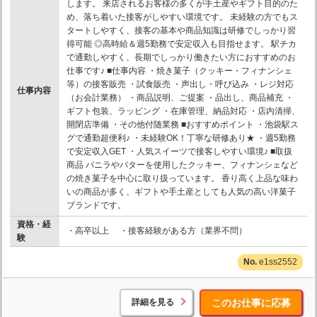
します。 来店されるお客様の多くが手土産やギフト目的のた
め、落ち着いた接客がしやすい環境です。 未経験の方でもス
タートしやすく、接客の基本や商品知識は研修でしっかり習
得可能 ◎高時給＆週5勤務で安定収入も目指せます。 駅チカ
で通勤しやすく、長期でしっかり働きたい方におすすめのお
仕事です♪ ■仕事内容 ・焼き菓子（クッキー・フィナンシェ
等）の接客販売 ・試食販売 ・声出し・呼び込み ・レジ対応
仕事内容
（お会計業務） ・商品説明、ご提案 ・品出し、商品補充 ・
ギフト包装、ラッピング ・在庫管理、納品対応 ・店内清掃、
開閉店準備 ・その他付随業務 ■おすすめポイント ・池袋駅ス
グで通勤超便利♪ ・未経験OK！丁寧な研修あり★ ・週5勤務
で安定収入GET ・人気スイーツで接客しやすい環境♪ ■取扱
商品 バニラやバターを使用したクッキー、フィナンシェなど
の焼き菓子を中心に取り扱っています。 香り高く上品な味わ
いの商品が多く、ギフトや手土産としても人気の高い洋菓子
ブランドです。
資格・経
・高卒以上 ・接客経験がある方（業界不問）
験
e1ss2552
詳細を見る
このお仕事に応募