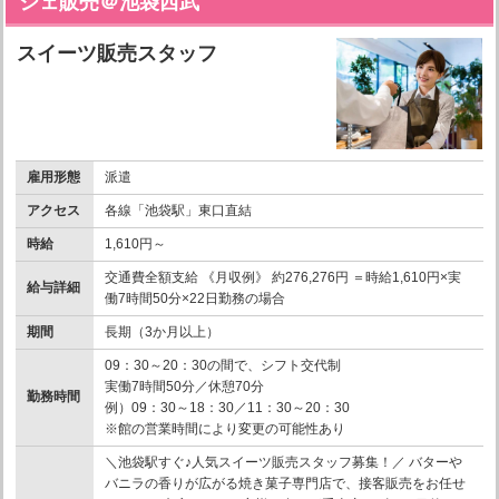
シェ販売＠池袋西武
スイーツ販売スタッフ
雇用形態
派遣
アクセス
各線「池袋駅」東口直結
時給
1,610円～
交通費全額支給 《月収例》 約276,276円 ＝時給1,610円×実
給与詳細
働7時間50分×22日勤務の場合
期間
長期（3か月以上）
09：30～20：30の間で、シフト交代制
実働7時間50分／休憩70分
勤務時間
例）09：30～18：30／11：30～20：30
※館の営業時間により変更の可能性あり
＼池袋駅すぐ♪人気スイーツ販売スタッフ募集！／ バターや
バニラの香りが広がる焼き菓子専門店で、接客販売をお任せ