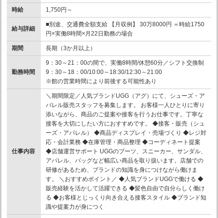
時給
1,750円～
■別途、交通費全額支給 【月収例】 30万8000円 ＝時給1750
給与詳細
円×実働8時間×月22日勤務の場合
期間
長期（3か月以上）
9：30～21：00の間で、実働8時間/休憩60分／シフト交換制
勤務時間
9：30～18：00/10:00～18:30/12:30～21:00
※館の営業時間により前後する可能性あり
＼期間限定／人気ブランドUGG（アグ）にて、シューズ・ア
パレル販売スタッフを募集します。 お客様一人ひとりに寄り
添いながら、商品のご提案や接客を行うお仕事です。丁寧な
接客を大切にしたい方におすすめです。 ◆接客・販売（シュ
ーズ・アパレル） ◆商品ディスプレイ・売場づくり ◆レジ対
応・会計業務 ◆在庫管理・商品整理 ◆コーディネート提案
仕事内容
◆店舗運営サポート UGGのブーツ、スニーカー、サンダル、
アパレル、バッグなど幅広い商品を取り扱います。店舗での
研修があるため、ブランドの知識を身につけながら働けま
す。 ＼おすすめポイント／ ◆人気ブランドUGGで働ける ◆
販売経験を活かして活躍できる ◆髪色自由で自分らしく働け
る ◆お客様とじっくり向き合える接客スタイル ◆ブランド知
識や提案力が身につく