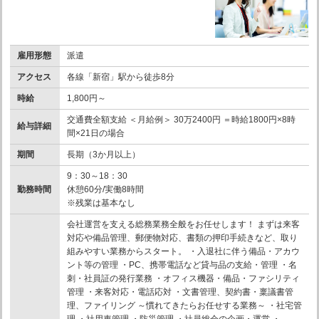
雇用形態
派遣
アクセス
各線「新宿」駅から徒歩8分
時給
1,800円～
交通費全額支給 ＜月給例＞ 30万2400円 ＝時給1800円×8時
給与詳細
間×21日の場合
期間
長期（3か月以上）
9：30～18：30
勤務時間
休憩60分/実働8時間
※残業は基本なし
会社運営を支える総務業務全般をお任せします！ まずは来客
対応や備品管理、郵便物対応、書類の押印手続きなど、取り
組みやすい業務からスタート。 ・入退社に伴う備品・アカウ
ント等の管理 ・PC、携帯電話など貸与品の支給・管理 ・名
刺・社員証の発行業務 ・オフィス機器・備品・ファシリティ
管理 ・来客対応・電話応対 ・文書管理、契約書・稟議書管
理、ファイリング ～慣れてきたらお任せする業務～ ・社宅管
理 ・社用車管理 ・防災管理 ・社員総会の企画・運営 ・