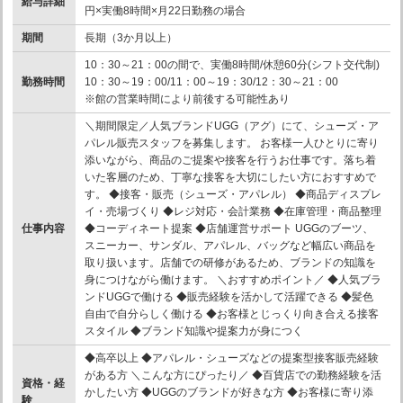
給与詳細
円×実働8時間×月22日勤務の場合
期間
長期（3か月以上）
10：30～21：00の間で、実働8時間/休憩60分(シフト交代制)
勤務時間
10：30～19：00/11：00～19：30/12：30～21：00
※館の営業時間により前後する可能性あり
＼期間限定／人気ブランドUGG（アグ）にて、シューズ・ア
パレル販売スタッフを募集します。 お客様一人ひとりに寄り
添いながら、商品のご提案や接客を行うお仕事です。落ち着
いた客層のため、丁寧な接客を大切にしたい方におすすめで
す。 ◆接客・販売（シューズ・アパレル） ◆商品ディスプレ
イ・売場づくり ◆レジ対応・会計業務 ◆在庫管理・商品整理
仕事内容
◆コーディネート提案 ◆店舗運営サポート UGGのブーツ、
スニーカー、サンダル、アパレル、バッグなど幅広い商品を
取り扱います。店舗での研修があるため、ブランドの知識を
身につけながら働けます。 ＼おすすめポイント／ ◆人気ブラ
ンドUGGで働ける ◆販売経験を活かして活躍できる ◆髪色
自由で自分らしく働ける ◆お客様とじっくり向き合える接客
スタイル ◆ブランド知識や提案力が身につく
◆高卒以上 ◆アパレル・シューズなどの提案型接客販売経験
がある方 ＼こんな方にぴったり／ ◆百貨店での勤務経験を活
資格・経
かしたい方 ◆UGGのブランドが好きな方 ◆お客様に寄り添
験