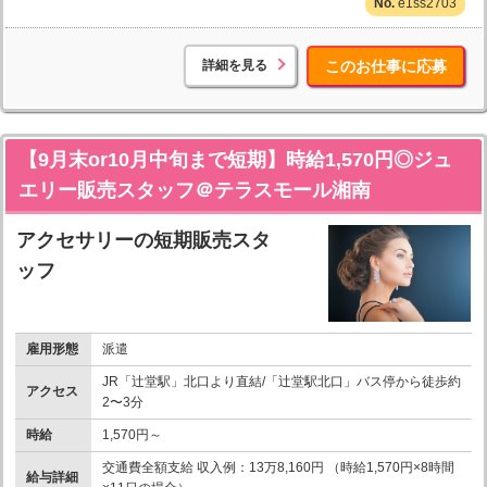
e1ss2703
詳細を見る
このお仕事に応募
【9月末or10月中旬まで短期】時給1,570円◎ジュ
エリー販売スタッフ＠テラスモール湘南
アクセサリーの短期販売スタ
ッフ
雇用形態
派遣
JR「辻堂駅」北口より直結/「辻堂駅北口」バス停から徒歩約
アクセス
2〜3分
時給
1,570円～
交通費全額支給 収入例：13万8,160円 （時給1,570円×8時間
給与詳細