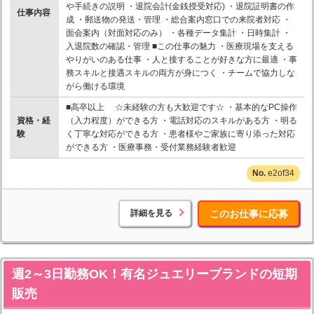
や手続きの説明 ・退院会計(金銭授受対応) ・退院証明書の作
仕事内容
成 ・郵送物の発送・管理 ・総合案内窓口での来院者対応 ・
面会案内（対面対応のみ） ・各種データ集計 ・日時集計 ・
入退院数の確認・管理 ■この仕事の魅力 ・医療現場を支える
やりがいのある仕事 ・人と接することが好きな方に最適 ・事
務スキルと接遇スキルの両方が身につく ・チームで協力しな
がら働ける環境
■高卒以上 ☆未経験の方も大歓迎です☆ ・基本的なPC操作
資格・経
（入力程度）ができる方 ・電話対応のスキルがある方 ・明る
験
く丁寧な対応ができる方 ・患者様やご家族に寄り添った対応
ができる方 ・医療事務・受付業務経験者歓迎
e2of34
詳細を見る
このお仕事に応募
週2～3日勤務OK！有名ジュエリーブランドの短期
販売