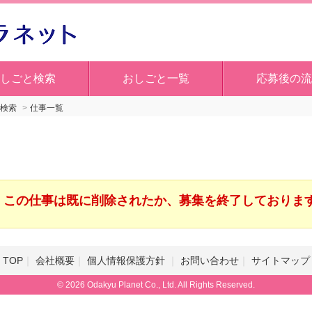
しごと検索
おしごと一覧
応募後の流
検索
仕事一覧
この仕事は既に削除されたか、募集を終了しておりま
TOP
会社概要
個人情報保護方針
お問い合わせ
サイトマップ
© 2026 Odakyu Planet Co., Ltd. All Rights Reserved.