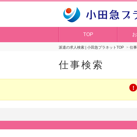
TOP
お
派遣の求人検索 | 小田急プラネットTOP
仕事
仕事検索