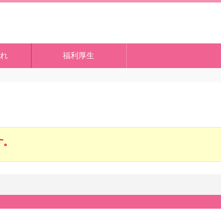
れ
福利厚生
す。