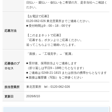
日払い・週払い・仮払いをご希望の方、是非当社へご相談く
ださい。
【お電話で応募】
0120-062-026 東北営業所までご連絡ください。
■ 受付時間は9：00～18：00です
応募方法
【このままネットで応募】
「応募する」ボタンよりご応募ください。
追ってこちらよりご連絡いたします。
「面接」→「工場見学」→「配属」
■ 受付後、採用担当よりご連絡します
応募後のプ
（折り返しは平日9～18時ごろとなります）
ロセス
■ ご連絡は 0248-21-1815 または担当の携帯からとなります
■ 面接は履歴書（写貼）をご持参ください
東北営業所 tel：0120-062-026
担当営業所
2026/6/10
更新日