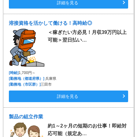
詳細を見る
溶接資格を活かして働ける！高時給◎
＜稼ぎたい方必見！月収39万円以上
可能＞翌日払い…
[時給]
1,700円～
[勤務地（都道府県）]
兵庫県
[勤務地（市区群）]
三田市
詳細を見る
製品の組立作業
約1～2ヶ月の短期のお仕事！即給対
応可能（規定あ…