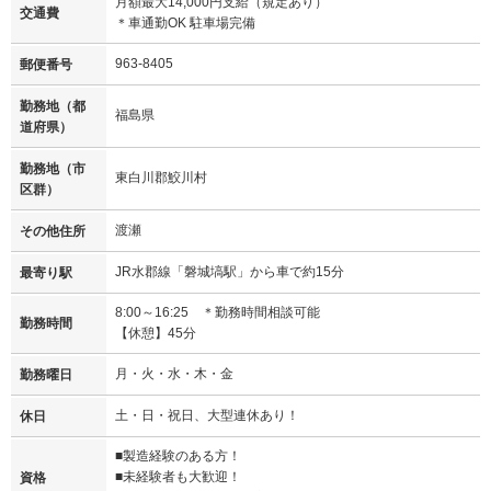
月額最大14,000円支給（規定あり）
交通費
＊車通勤OK 駐車場完備
963-8405
郵便番号
勤務地（都
福島県
道府県）
勤務地（市
東白川郡鮫川村
区群）
渡瀬
その他住所
JR水郡線「磐城塙駅」から車で約15分
最寄り駅
8:00～16:25 ＊勤務時間相談可能
勤務時間
【休憩】45分
月・火・水・木・金
勤務曜日
土・日・祝日、大型連休あり！
休日
■製造経験のある方！
■未経験者も大歓迎！
資格