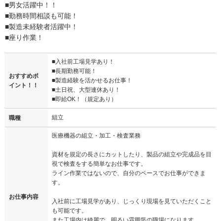
■男女活躍中！！
■勤務時間相談も可能！
■製造未経験者活躍中！
■座り作業！
■入社前工場見学あり！
■長期勤務可能！
おすすめポ
■製造経験を活かせるお仕事！
イント！！
■土日祝、大型連休あり！
■即給OK！（規定あり）
組立
職種
医療機器の組立・加工・検査業務
資材を規定の長さにカットしたり、製品の組立や完成品を目
視で検査をする簡単なお仕事です。
ライン作業ではないので、自分のペースでお仕事ができま
す。
お仕事内容
入社前に工場見学があり、じっくり現場を見ていただくこと
も可能です。
また工場内は綺麗で、明るい雰囲気の職場になります。