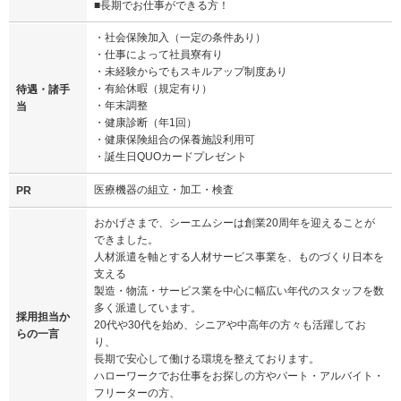
■長期でお仕事ができる方！
・社会保険加入（一定の条件あり）
・仕事によって社員寮有り
・未経験からでもスキルアップ制度あり
・有給休暇（規定有り）
待遇・諸手
・年末調整
当
・健康診断（年1回）
・健康保険組合の保養施設利用可
・誕生日QUOカードプレゼント
医療機器の組立・加工・検査
PR
おかげさまで、シーエムシーは創業20周年を迎えることが
できました。
人材派遣を軸とする人材サービス事業を、ものづくり日本を
支える
製造・物流・サービス業を中心に幅広い年代のスタッフを数
多く派遣しています。
採用担当か
20代や30代を始め、シニアや中高年の方々も活躍してお
らの一言
り、
長期で安心して働ける環境を整えております。
ハローワークでお仕事をお探しの方やパート・アルバイト・
フリーターの方、