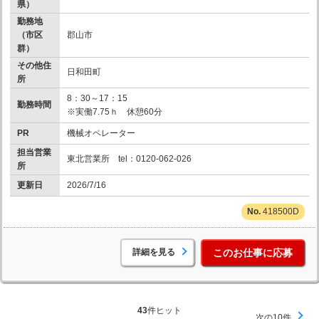
県）
勤務地
（市区
郡山市
群）
その他住
日和田町
所
8：30～17：15
勤務時間
※実働7.75ｈ 休憩60分
PR
機械オペレーター
担当営業
東北営業所 tel：0120-062-026
所
更新日
2026/7/16
418500D
詳細を見る
このお仕事に応募
43
件ヒット
次の10件