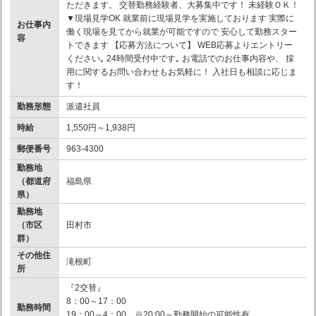
ただきます。 交替勤務経験者、大募集中です！ 未経験ＯＫ！
▼現場見学OK 就業前に現場見学を実施しております 実際に
お仕事内
働く現場を見てから就業が可能ですので 安心して勤務スター
容
トできます 【応募方法について】 WEB応募よりエントリー
ください｡ 24時間受付中です｡ お電話でのお仕事内容や、 採
用に関するお問い合わせもお気軽に！ 入社日も相談に応じま
す！
勤務形態
派遣社員
時給
1,550円～1,938円
郵便番号
963-4300
勤務地
（都道府
福島県
県）
勤務地
（市区
田村市
群）
その他住
滝根町
所
『2交替』
8：00～17：00
勤務時間
19：00～4：00 ※20:00～勤務開始の可能性有