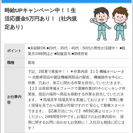
時給UPキャンペーン中！！生
活応援金5万円あり！（社内規
定あり）
■未経験OK ■20代・30代・40代・50代の男性が活躍中！ ■残
ポイント
業月20時間ほど ■制服貸与 ■喫煙所有
職種
製造
下記、2部署で募集中！！ ▼作業内容 【１】機械オペレータ
ー 自動車部品や建設機械用部品の製造。 機械操作を中心に、
研磨、穴あけ、加工に関わる作業を担当していただきます。
【２】出荷前準備＆フォークで運搬作業(ｶｳﾝﾀｰ) ピッキング作
業後、指定の場所へ商品を移動する作業を担当していただき
お仕事内
ます。 ▼現場見学 現場見学を実施しております！ 実際に働
容
く現場を見てから就業が可能ですので 安心して勤務スタート
できます。 【応募方法について】 WEB応募よりエントリー
ください｡ 24時間受付中です｡ お電話でのお仕事内容や、 採
用に関するお問い合わせもお気軽に！ 入社日も相談に応じま
す！