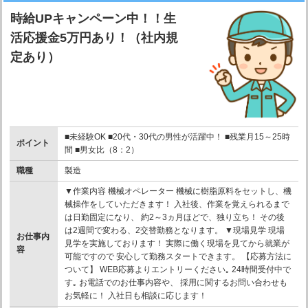
時給UPキャンペーン中！！生
活応援金5万円あり！（社内規
定あり）
■未経験OK ■20代・30代の男性が活躍中！ ■残業月15～25時
ポイント
間 ■男女比（8：2）
職種
製造
▼作業内容 機械オペレーター 機械に樹脂原料をセットし、機
械操作をしていただきます！ 入社後、作業を覚えられるまで
は日勤固定になり、 約2～3ヵ月ほどで、独り立ち！ その後
は2週間で変わる、2交替勤務となります。 ▼現場見学 現場
お仕事内
見学を実施しております！ 実際に働く現場を見てから就業が
容
可能ですので 安心して勤務スタートできます。 【応募方法に
ついて】 WEB応募よりエントリーください｡ 24時間受付中で
す｡ お電話でのお仕事内容や、 採用に関するお問い合わせも
お気軽に！ 入社日も相談に応じます！