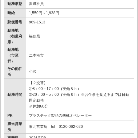
勤務形態
派遣社員
時給
1,550円～1,938円
郵便番号
969-1513
勤務地
（都道府
福島県
県）
勤務地
（市区
二本松市
群）
その他住
小沢
所
【２交替】
①8：00～17：00（実働８ｈ）
勤務時間
②20：00～5：00（実働８ｈ）※お仕事を覚えるまでは日勤
固定勤務
※休憩60分
PR
プラスチック製品の機械オペレーター
担当営業
東北営業所 tel：0120-062-026
所