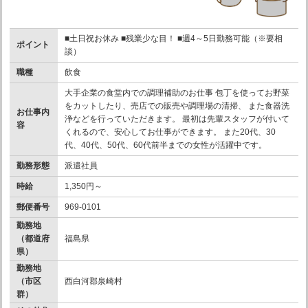
■土日祝お休み ■残業少な目！ ■週4～5日勤務可能（※要相
ポイント
談）
職種
飲食
大手企業の食堂内での調理補助のお仕事 包丁を使ってお野菜
をカットしたり、売店での販売や調理場の清掃、 また食器洗
お仕事内
浄などを行っていただきます。 最初は先輩スタッフが付いて
容
くれるので、安心してお仕事ができます。 また20代、30
代、40代、50代、60代前半までの女性が活躍中です。
勤務形態
派遣社員
時給
1,350円～
郵便番号
969-0101
勤務地
（都道府
福島県
県）
勤務地
（市区
西白河郡泉崎村
群）