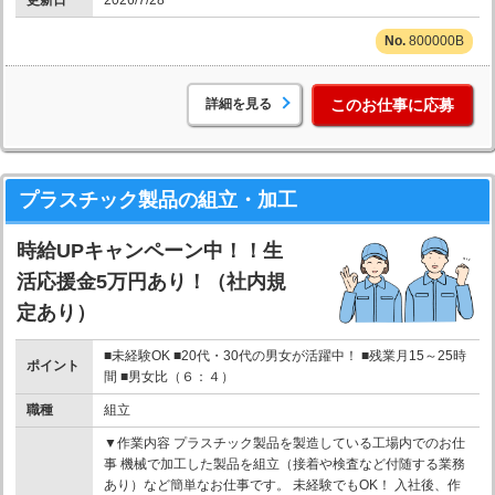
更新日
2026/7/28
800000B
詳細を見る
このお仕事に応募
プラスチック製品の組立・加工
時給UPキャンペーン中！！生
活応援金5万円あり！（社内規
定あり）
■未経験OK ■20代・30代の男女が活躍中！ ■残業月15～25時
ポイント
間 ■男女比（６：４）
職種
組立
▼作業内容 プラスチック製品を製造している工場内でのお仕
事 機械で加工した製品を組立（接着や検査など付随する業務
あり）など簡単なお仕事です。 未経験でもOK！ 入社後、作