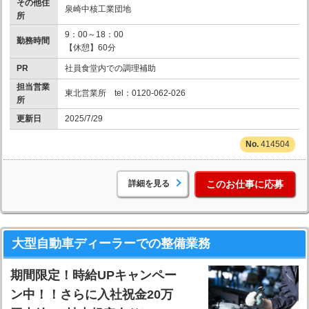
その他住
泉崎中核工業団地
所
9：00～18：00
勤務時間
【休憩】60分
PR
社員食堂内での調理補助
担当営業
東北営業所 tel：0120-062-026
所
更新日
2025/7/29
414504
詳細を見る
このお仕事に応募
大型自動車ディーラーでの整備業務
期間限定！時給UPキャンペー
ン中！！さらに入社祝金20万