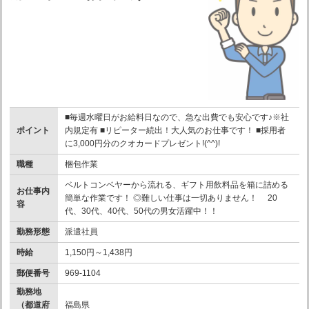
■毎週水曜日がお給料日なので、急な出費でも安心です♪※社
ポイント
内規定有 ■リピーター続出！大人気のお仕事です！ ■採用者
に3,000円分のクオカードプレゼント!(^^)!
職種
梱包作業
ベルトコンベヤーから流れる、ギフト用飲料品を箱に詰める
お仕事内
簡単な作業です！ ◎難しい仕事は一切ありません！ 20
容
代、30代、40代、50代の男女活躍中！！
勤務形態
派遣社員
時給
1,150円～1,438円
郵便番号
969-1104
勤務地
（都道府
福島県