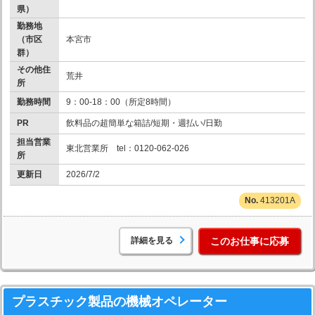
県）
勤務地
（市区
本宮市
群）
その他住
荒井
所
勤務時間
9：00-18：00（所定8時間）
PR
飲料品の超簡単な箱詰/短期・週払い/日勤
担当営業
東北営業所 tel：0120-062-026
所
更新日
2026/7/2
413201A
詳細を見る
このお仕事に応募
プラスチック製品の機械オペレーター