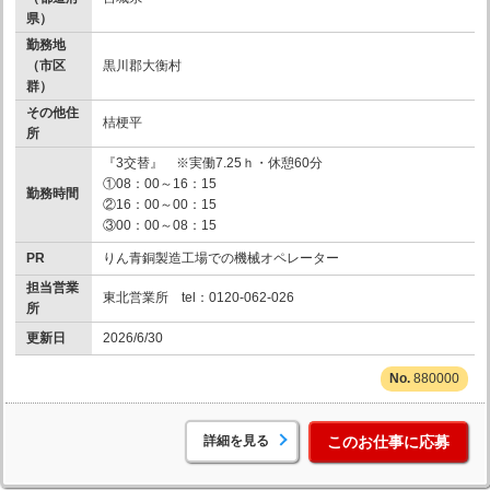
県）
勤務地
（市区
黒川郡大衡村
群）
その他住
桔梗平
所
『3交替』 ※実働7.25ｈ・休憩60分
①08：00～16：15
勤務時間
②16：00～00：15
③00：00～08：15
PR
りん青銅製造工場での機械オペレーター
担当営業
東北営業所 tel：0120-062-026
所
更新日
2026/6/30
880000
詳細を見る
このお仕事に応募