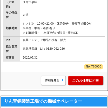
（市区
仙台市泉区
群）
その他住
大沢
所
シフト制 10:00~21:00（休憩60分 実働7時間30分）
勤務時間
※早番・中番・遅番 有り
※1日5時間～、土日祝含む週3日～勤務OK
PR
寝具インテリア用品の接客・販売
担当営業
東北営業所 tel：0120-062-026
所
更新日
2026/07/31
770000
詳細を見る
このお仕事に応募
りん青銅製造工場での機械オペレーター