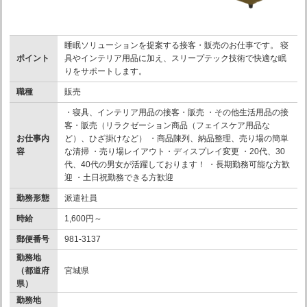
睡眠ソリューションを提案する接客・販売のお仕事です。 寝
ポイント
具やインテリア用品に加え、スリープテック技術で快適な眠
りをサポートします。
職種
販売
・寝具、インテリア用品の接客・販売 ・その他生活用品の接
客・販売（リラクゼーション商品（フェイスケア用品な
お仕事内
ど）、ひざ掛けなど） ・商品陳列、納品整理、売り場の簡単
容
な清掃 ・売り場レイアウト・ディスプレイ変更 ・20代、30
代、40代の男女が活躍しております！ ・長期勤務可能な方歓
迎 ・土日祝勤務できる方歓迎
勤務形態
派遣社員
時給
1,600円～
郵便番号
981-3137
勤務地
（都道府
宮城県
県）
勤務地