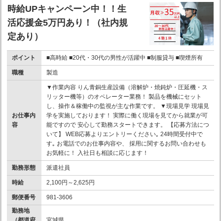
時給UPキャンペーン中！！生
活応援金5万円あり！（社内規
定あり）
ポイント
■高時給 ■20代・30代の男性が活躍中 ■制服貸与 ■喫煙所有
職種
製造
▼作業内容 りん青銅生産設備（溶解炉・焼鈍炉・圧延機・ス
リッター機等）のオペレーター業務！ 製品を機械にセット
し、操作＆稼働中の監視が主な作業です。 ▼現場見学 現場見
お仕事内
学を実施しております！ 実際に働く現場を見てから就業が可
容
能ですので 安心して勤務スタートできます。 【応募方法につ
いて】 WEB応募よりエントリーください｡ 24時間受付中で
す｡ お電話でのお仕事内容や、 採用に関するお問い合わせも
お気軽に！ 入社日も相談に応じます！
勤務形態
派遣社員
時給
2,100円～2,625円
郵便番号
981-3606
勤務地
（都道府
宮城県