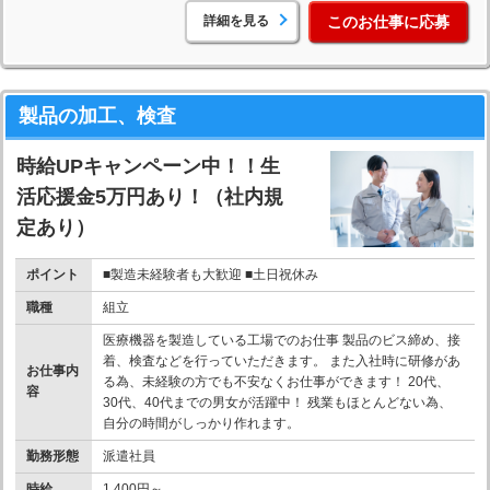
詳細を見る
このお仕事に応募
製品の加工、検査
時給UPキャンペーン中！！生
活応援金5万円あり！（社内規
定あり）
ポイント
■製造未経験者も大歓迎 ■土日祝休み
職種
組立
医療機器を製造している工場でのお仕事 製品のビス締め、接
着、検査などを行っていただきます。 また入社時に研修があ
お仕事内
る為、未経験の方でも不安なくお仕事ができます！ 20代、
容
30代、40代までの男女が活躍中！ 残業もほとんどない為、
自分の時間がしっかり作れます。
勤務形態
派遣社員
時給
1,400円～