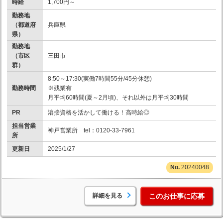
時給
1,700円～
勤務地
（都道府
兵庫県
県）
勤務地
（市区
三田市
群）
8:50～17:30(実働7時間55分/45分休憩)
勤務時間
※残業有
月平均60時間(夏～2月頃)、それ以外は月平均30時間
PR
溶接資格を活かして働ける！高時給◎
担当営業
神戸営業所 tel：0120-33-7961
所
更新日
2025/1/27
20240048
詳細を見る
このお仕事に応募