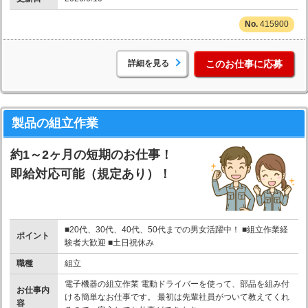
415900
詳細を見る
このお仕事に応募
製品の組立作業
約1～2ヶ月の短期のお仕事！
即給対応可能（規定あり）！
■20代、30代、40代、50代までの男女活躍中！ ■組立作業経
ポイント
験者大歓迎 ■土日祝休み
職種
組立
電子機器の組立作業 電動ドライバーを使って、部品を組み付
お仕事内
ける簡単なお仕事です。 最初は先輩社員がついて教えてくれ
容