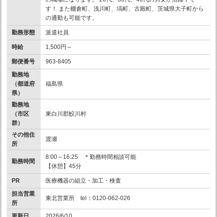
す！ また棚倉町、浅川町、塙町、古殿町、茨城県大子町から
の通勤も可能です。
勤務形態
派遣社員
時給
1,500円～
郵便番号
963-8405
勤務地
（都道府
福島県
県）
勤務地
（市区
東白川郡鮫川村
群）
その他住
渡瀬
所
8:00～16:25 ＊勤務時間相談可能
勤務時間
【休憩】45分
PR
医療機器の組立・加工・検査
担当営業
東北営業所 tel：0120-062-026
所
更新日
2026/6/10