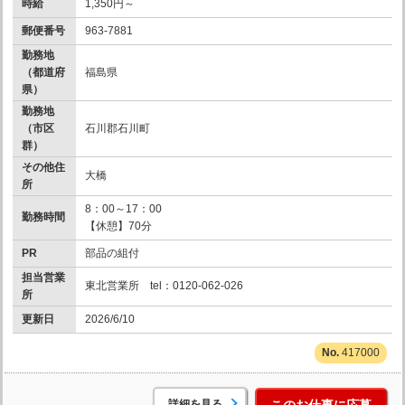
時給
1,350円～
郵便番号
963-7881
勤務地
（都道府
福島県
県）
勤務地
（市区
石川郡石川町
群）
その他住
大橋
所
8：00～17：00
勤務時間
【休憩】70分
PR
部品の組付
担当営業
東北営業所 tel：0120-062-026
所
更新日
2026/6/10
417000
詳細を見る
このお仕事に応募