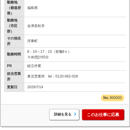
勤務地
（都道府
福島県
県）
勤務地
（市区
会津若松市
群）
その他住
河東町
所
8：10～17：15（実働8ｈ）
勤務時間
※休憩計65分
PR
組立作業
担当営業
東北営業所 tel：0120-062-026
所
更新日
2026/7/14
900000
詳細を見る
このお仕事に応募