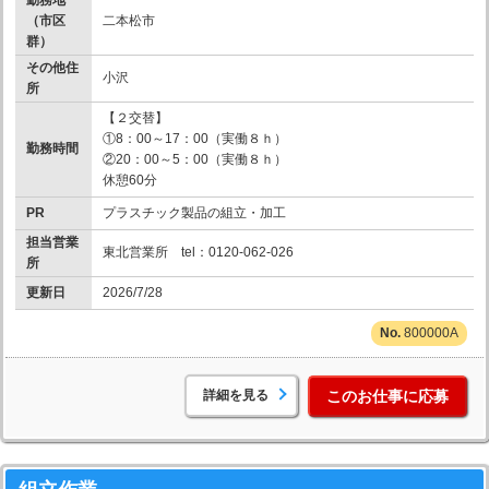
勤務地
（市区
二本松市
群）
その他住
小沢
所
【２交替】
①8：00～17：00（実働８ｈ）
勤務時間
②20：00～5：00（実働８ｈ）
休憩60分
PR
プラスチック製品の組立・加工
担当営業
東北営業所 tel：0120-062-026
所
更新日
2026/7/28
800000A
詳細を見る
このお仕事に応募