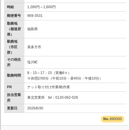
時給
1,280円～1,600円
郵便番号
969-3531
勤務地
（都道府
福島県
県）
勤務地
（市区
喜多方市
群）
その他住
塩川町
所
8：15～17：15（実働8ｈ）
勤務時間
※休憩計60分（午前10分・昼40分・午後10分）
PR
ナット取り付け作業/軽作業
担当営業
東北営業所 tel：0120-062-026
所
更新日
2026/6/30
890000