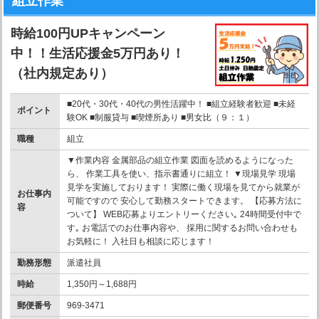
組立作業
時給100円UPキャンペーン
中！！生活応援金5万円あり！
（社内規定あり）
■20代・30代・40代の男性活躍中！ ■組立経験者歓迎 ■未経
ポイント
験OK ■制服貸与 ■喫煙所あり ■男女比（９：１）
職種
組立
▼作業内容 金属部品の組立作業 図面を読めるようになった
ら、 作業工具を使い、指示書通りに組立！ ▼現場見学 現場
見学を実施しております！ 実際に働く現場を見てから就業が
お仕事内
可能ですので 安心して勤務スタートできます。 【応募方法に
容
ついて】 WEB応募よりエントリーください｡ 24時間受付中で
す｡ お電話でのお仕事内容や、 採用に関するお問い合わせも
お気軽に！ 入社日も相談に応じます！
勤務形態
派遣社員
時給
1,350円～1,688円
郵便番号
969-3471