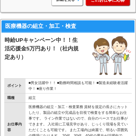
医療機器の組立・加工・検査
時給UPキャンペーン中！！生
活応援金5万円あり！（社内規
定あり）
■男女活躍中！！ ■勤務時間相談も可能！ ■製造未経験者活躍
ポイント
中！ ■座り作業！
職種
組立
医療機器の組立・加工・検査業務 資材を規定の長さにカット
したり、製品の組立や完成品を目視で検査をする簡単なお仕
事です。 ライン作業ではないので、自分のペースでお仕事が
お仕事内
できます。 入社前に工場見学があり、じっくり現場を見てい
容
ただくことも可能です。 また工場内は綺麗で、明るい雰囲気
の職場になります。 20代、30代、40代の男女が活躍中で