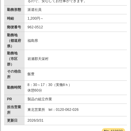
るので、安心してお仕事ができます。
勤務形態
派遣社員
時給
1,200円～
郵便番号
962-0512
勤務地
（都道府
福島県
県）
勤務地
（市区
岩瀬郡天栄村
群）
その他住
飯豊
所
8：30～17：30（実働8ｈ）
勤務時間
休憩60分
PR
製品の組立作業
担当営業
東北営業所 tel：0120-062-026
所
更新日
2026/3/31