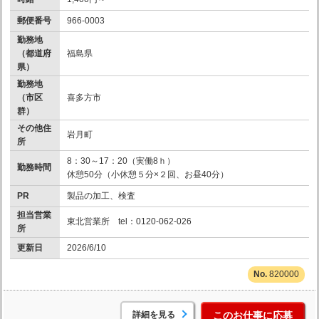
郵便番号
966-0003
勤務地
（都道府
福島県
県）
勤務地
（市区
喜多方市
群）
その他住
岩月町
所
8：30～17：20（実働8ｈ）
勤務時間
休憩50分（小休憩５分×２回、お昼40分）
PR
製品の加工、検査
担当営業
東北営業所 tel：0120-062-026
所
更新日
2026/6/10
820000
詳細を見る
このお仕事に応募