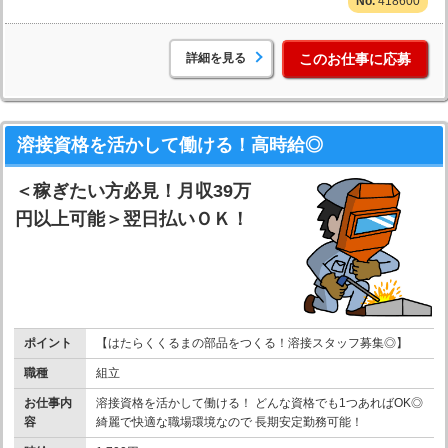
418600
詳細を見る
このお仕事に応募
溶接資格を活かして働ける！高時給◎
＜稼ぎたい方必見！月収39万
円以上可能＞翌日払いＯＫ！
ポイント
【はたらくくるまの部品をつくる！溶接スタッフ募集◎】
職種
組立
お仕事内
溶接資格を活かして働ける！ どんな資格でも1つあればOK◎
容
綺麗で快適な職場環境なので 長期安定勤務可能！