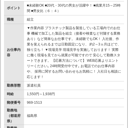
■未経験OK ■20代・30代の男女が活躍中！ ■残業月15～25時
ポイント
間 ■男女比（６：４）
職種
組立
▼作業内容 プラスチック製品を製造している工場内でのお仕
事 機械で加工した製品を組立（接着や検査など付随する業務
あり）など簡単なお仕事です。 未経験でもOK！ 入社後、作
業を覚えられるまでは日勤固定になり、 約2～3ヵ月ほどで、
お仕事内
独り立ち！ ▼現場見学 現場見学を実施しております！ 実際
容
に働く現場を見てから就業が可能ですので 安心して勤務スタ
ートできます。 【応募方法について】 WEB応募よりエント
リーください｡ 24時間受付中です｡ お電話でのお仕事内容
や、 採用に関するお問い合わせもお気軽に！ 入社日も相談に
応じます！
勤務形態
派遣社員
時給
1,550円～1,938円
郵便番号
969-1513
勤務地
（都道府
福島県
県）