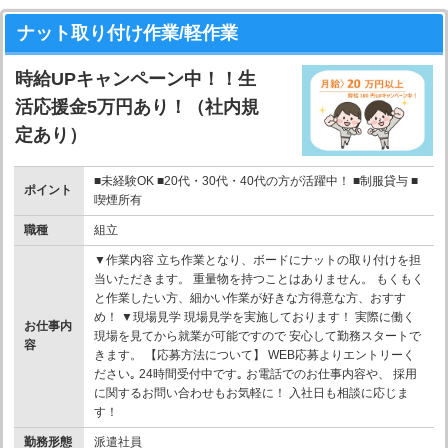
ナット取り付け作業/軽作業
時給UPキャンペーン中！！生
活応援金5万円あり！（社内規
定あり）
■未経験OK ■20代・30代・40代の方が活躍中！ ■制服貸与 ■
ポイント
喫煙所有
職種
組立
▼作業内容 立ち作業となり、ボードにナットの取り付けを担
当いただきます。 重量物を持つことはありません。 もくもく
と作業したい方、細かい作業が好きな方得意な方、おすす
め！ ▼現場見学 現場見学を実施しております！ 実際に働く
お仕事内
現場を見てから就業が可能ですので 安心して勤務スタートで
容
きます。 【応募方法について】 WEB応募よりエントリーく
ださい｡ 24時間受付中です｡ お電話でのお仕事内容や、 採用
に関するお問い合わせもお気軽に！ 入社日も相談に応じま
す！
勤務形態
派遣社員