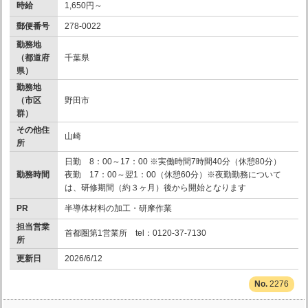
時給
1,650円～
郵便番号
278-0022
勤務地
（都道府
千葉県
県）
勤務地
（市区
野田市
群）
その他住
山崎
所
日勤 8：00～17：00 ※実働時間7時間40分（休憩80分）
勤務時間
夜勤 17：00～翌1：00（休憩60分）※夜勤勤務について
は、研修期間（約３ヶ月）後から開始となります
PR
半導体材料の加工・研摩作業
担当営業
首都圏第1営業所 tel：0120-37-7130
所
更新日
2026/6/12
2276