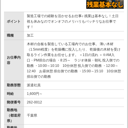
製造工場での経験を活かせるお仕事♪ 残業は基本なし！土日
ポイント
祝も休みなのでオンオフのメリハリもバッチリなお仕事で
す！
職種
加工
木材の合板を製造している工場内でのお仕事。 薄い木材
（1.5mm程度）を乾燥機に投入したり、 乾燥後の木材を受け
取るライン作業をお任せします。 ＜1日の流れ ＞※AM入
お仕事内
口・PM排出の場合 ・8:25～ ラジオ体操・朝礼 投入側での
容
勤務 ・10:00～10:10 10分休憩 投入側での勤務 ・12:00～
12:40 お昼休憩 排出側での勤務 ・15:00～15:10 10分休憩
排出側での勤務
勤務形態
派遣社員
時給
1,600円～
郵便番号
262-0012
勤務地
（都道府
千葉県
県）
勤務地