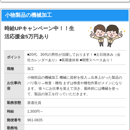
小物製品の機械加工
時給UPキャンペーン中！！生
活応援金5万円あり
■20代、30代の男性が活躍しております！ ■土日祝休み（会
ポイント
社カレンダーあり） ■長期連休有 ■喫煙スペースあり！
職種
加工
小物部品の機械加工 機械に資材を投入→出来上がった製品の
お仕事内
バリ取り→検査・梱包 まずは検査や梱包作業がメインになり
容
ます。 徐々にお仕事を覚えて頂き、最終的には機械を使っ
て、製品の加工を行っていただきます。
勤務形態
派遣社員
時給
1,300円～
郵便番号
961-0835
勤務地