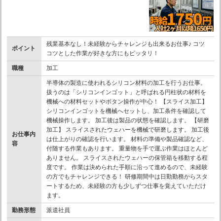
残業基本なし！未経験からチャレンジも出来るお仕事♪ コツ
ポイント
コツとした作業が好きな方にもピッタリ！
職種
加工
半導体の製造に使われるシリコン材料の加工を行うお仕事。
扱うのは「シリコンインゴット」と呼ばれる円柱状の材料を
機械への材料セットやボタン操作が中心！ 【スライス加工】
シリコンインゴットを機械へセットし、加工条件を確認して
機械操作します。 加工後は製品の状態を確認します。 【研磨
加工】 スライスされたウェハーを機械で研磨します。 加工後
お仕事内
は仕上がりの確認を行います。 材料の準備や製品確認など、
容
付随する作業もあります。 重量物を手で運ぶ作業はほとんど
ありません。 スライスされたウェハーの保管箱を移動する程
度です。 作業は決められた手順に沿って進めるので、未経験
の方でもチャレンジできる！ 研修期間中は日勤勤務からスタ
ートするため、未経験の方も少しずつ仕事を覚えていただけ
ます。
勤務形態
派遣社員