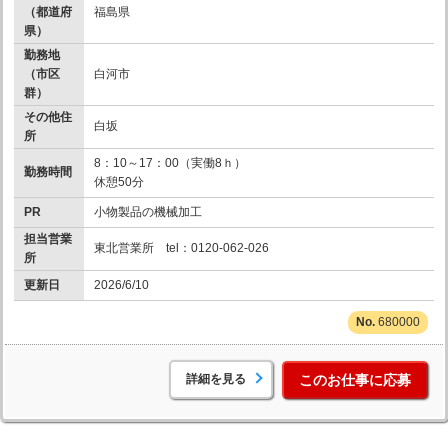
（都道府
福島県
県）
勤務地
（市区
白河市
群）
その他住
白坂
所
8：10～17：00（実働8ｈ）
勤務時間
休憩50分
PR
小物製品の機械加工
担当営業
東北営業所 tel：0120-062-026
所
更新日
2026/6/10
680000
詳細を見る
このお仕事に応募