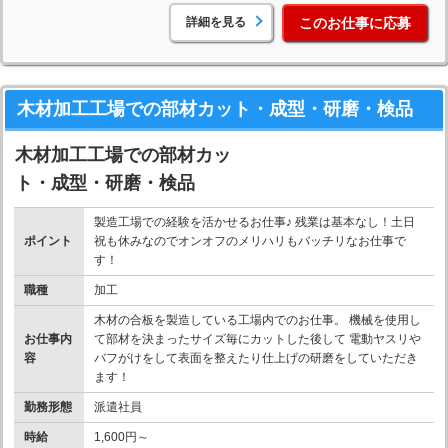
詳細を見る
このお仕事に応募
木材加工工場での部材カット・成型・研磨・検品
木材加工工場での部材カッ
ト・成型・研磨・検品
製造工場での経験を活かせるお仕事♪ 残業は基本なし！土日
ポイント
祝も休みなのでオンオフのメリハリもバッチリなお仕事で
す！
職種
加工
木材の合板を製造している工場内でのお仕事。 機械を使用し
お仕事内
て部材を決まったサイズ毎にカットした後して 電動ヤスリや
容
バフがけをして表面を整えたり仕上げの研磨をしていただき
ます！
勤務形態
派遣社員
時給
1,600円～