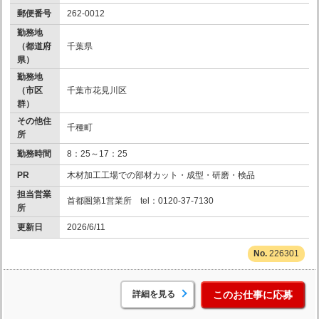
郵便番号
262-0012
勤務地
（都道府
千葉県
県）
勤務地
（市区
千葉市花見川区
群）
その他住
千種町
所
勤務時間
8：25～17：25
PR
木材加工工場での部材カット・成型・研磨・検品
担当営業
首都圏第1営業所 tel：0120-37-7130
所
更新日
2026/6/11
226301
詳細を見る
このお仕事に応募