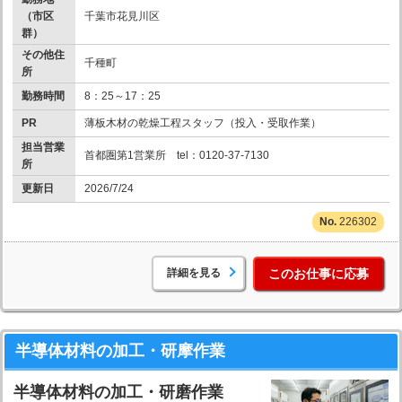
（市区
千葉市花見川区
群）
その他住
千種町
所
勤務時間
8：25～17：25
PR
薄板木材の乾燥工程スタッフ（投入・受取作業）
担当営業
首都圏第1営業所 tel：0120-37-7130
所
更新日
2026/7/24
226302
詳細を見る
このお仕事に応募
半導体材料の加工・研摩作業
半導体材料の加工・研磨作業