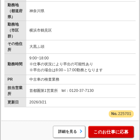
勤務地
（都道府
神奈川県
県）
勤務地
（市区
横浜市鶴見区
群）
その他住
大黒ふ頭
所
9:00~18:00
勤務時間
※仕事の状況により早出の可能性あり
※早出の場合は8:00～17:00勤務となります
PR
中古車の検査業務
担当営業
首都圏第1営業所 tel：0120-37-7130
所
更新日
2026/3/21
225701
詳細を見る
このお仕事に応募