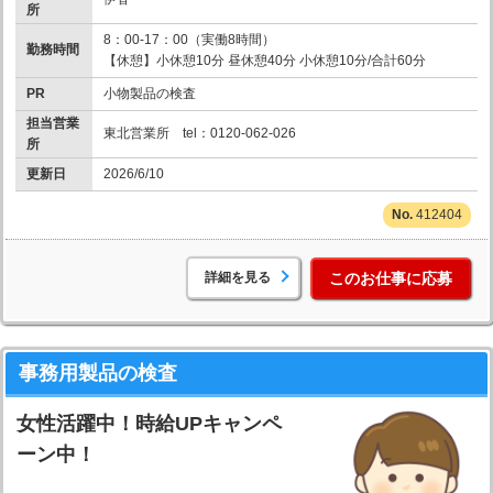
所
8：00-17：00（実働8時間）
勤務時間
【休憩】小休憩10分 昼休憩40分 小休憩10分/合計60分
PR
小物製品の検査
担当営業
東北営業所 tel：0120-062-026
所
更新日
2026/6/10
412404
詳細を見る
このお仕事に応募
事務用製品の検査
女性活躍中！時給UPキャンペ
ーン中！