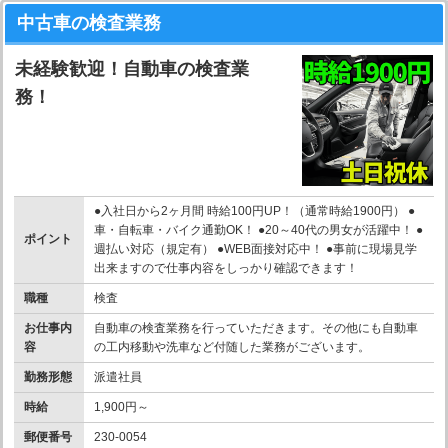
中古車の検査業務
未経験歓迎！自動車の検査業
務！
●入社日から2ヶ月間 時給100円UP！（通常時給1900円） ●
車・自転車・バイク通勤OK！ ●20～40代の男女が活躍中！ ●
ポイント
週払い対応（規定有） ●WEB面接対応中！ ●事前に現場見学
出来ますので仕事内容をしっかり確認できます！
職種
検査
お仕事内
自動車の検査業務を行っていただきます。その他にも自動車
容
の工内移動や洗車など付随した業務がございます。
勤務形態
派遣社員
時給
1,900円～
郵便番号
230-0054