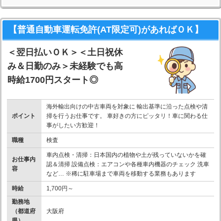
【普通自動車運転免許(AT限定可)があればＯＫ】
＜翌日払いＯＫ＞＜土日祝休
み＆日勤のみ＞未経験でも高
時給1700円スタート◎
海外輸出向けの中古車両を対象に 輸出基準に沿った点検や清
ポイント
掃を行うお仕事です。 車好きの方にピッタリ！車に関わる仕
事がしたい方歓迎！
職種
検査
車内点検・清掃：日本国内の植物や土が残っていないかを確
お仕事内
認＆清掃 設備点検：エアコンや各種車内機器のチェック 洗車
容
など… ※稀に駐車場まで車両を移動する業務もあります
時給
1,700円～
勤務地
（都道府
大阪府
県）