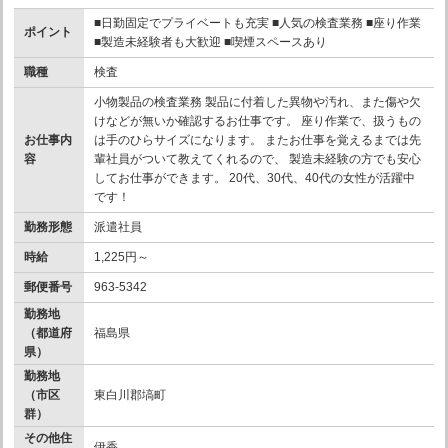
■日勤固定でプライベートも充実 ■人気の検査業務 ■座り作業
ポイント
■製造未経験者も大歓迎 ■喫煙スペースあり
職種
検査
小物製品の検査業務 製品に付着した異物や汚れ、また傷や欠
けなどが無いか確認するお仕事です。 座り作業で、扱うもの
お仕事内
は手のひらサイズになります。 またお仕事を覚えるまでは先
容
輩社員がついて教えてくれるので、 製造未経験の方でも安心
してお仕事ができます。 20代、30代、40代の女性が活躍中
です！
勤務形態
派遣社員
時給
1,225円～
郵便番号
963-5342
勤務地
（都道府
福島県
県）
勤務地
（市区
東白川郡塙町
群）
その他住
伊香