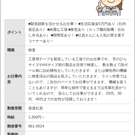
■製造経験を活かせるお仕事！ ■生活応援金5万円あり（社内
規定あり） ■綺麗な工場 ■食堂あり（カップ麺自販機・仕出
ポイント
し弁当あり） ■喫煙室あり！ ■社員さんにも人気の置き菓子
コーナーあり！
職種
検査
工業用テープを製造している工場でのお仕事です。 手のひら
サイズやA4サイズ程の製品を目視で検査し、 数を数えて段ボ
ール箱に詰め梱包をしていただきます。 または梱包用の機械
お仕事内
に検査済みの製品を投入していただきます。 ライン作業では
容
ないので、ご自分のペースでお仕事ができます。 機械を扱う
こともありますが、簡単な操作で覚えるまでは先輩社員がつ
いてくれるので、 安心してお仕事ができます。 20代、30
代、40代までの女性が活躍しております！
勤務形態
派遣社員
時給
1,300円～
郵便番号
961-0024
勤務地