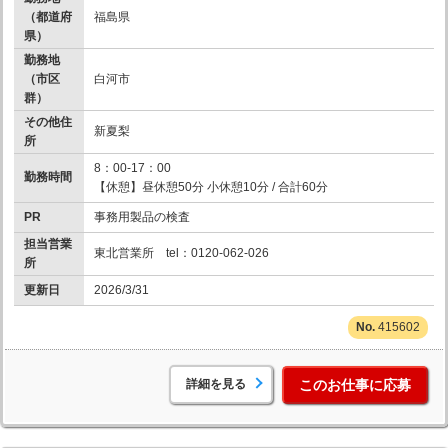
（都道府
福島県
県）
勤務地
（市区
白河市
群）
その他住
新夏梨
所
8：00-17：00
勤務時間
【休憩】昼休憩50分 小休憩10分 / 合計60分
PR
事務用製品の検査
担当営業
東北営業所 tel：0120-062-026
所
更新日
2026/3/31
415602
詳細を見る
このお仕事に応募