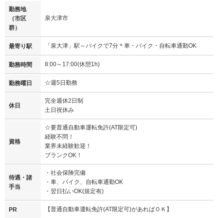
勤務地
泉大津市
（市区
群）
「泉大津」駅～バイクで7分＊車・バイク・自転車通勤OK
最寄り駅
8:00～17:00(休憩1h)
勤務時間
☆週5日勤務
勤務曜日
完全週休2日制
休日
土日祝休み
☆要普通自動車運転免許(AT限定可)
経験不問！
資格
業界未経験歓迎！
ブランクOK！
・社会保険完備
待遇・諸
・車、バイク、自転車通勤OK
手当
・翌日払いOK(規定有)
【普通自動車運転免許(AT限定可)があればＯＫ】
PR