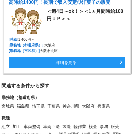
高時給1400円！長期で収入安定◎洋菓子の販売
＜週4日～ok！＞＜1ヵ月間時給100
円ＵＰ＞＜…
[時給]
1,400円～
[勤務地（都道府県）]
大阪府
[勤務地（市区群）]
大阪市北区
詳細を見る
関連する条件から探す
勤務地（都道府県）
宮城県
福島県
埼玉県
千葉県
神奈川県
大阪府
兵庫県
職種
組立
加工
車両整備
車両回送
製造
軽作業
検査
事務
販売