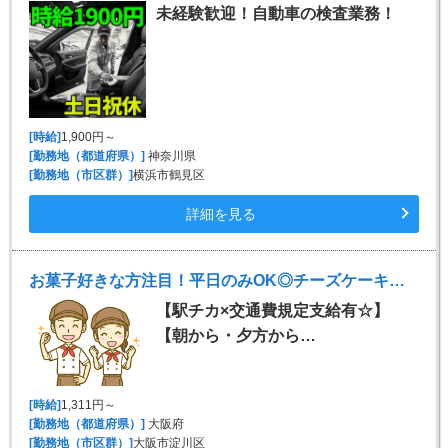
未経験歓迎！自動車の検査業務！
[時給]
1,900円～
[勤務地（都道府県）]
神奈川県
[勤務地（市区群）]
横浜市鶴見区
詳細を見る
お菓子好きな方注目！平日のみOK◎チーズケーキ販売♪
【駅チカ×交通費規定支給有☆】
【朝から・夕方から…
[時給]
1,311円～
[勤務地（都道府県）]
大阪府
[勤務地（市区群）]
大阪市淀川区