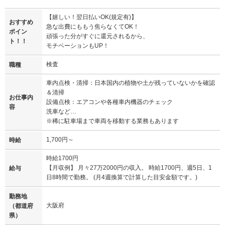
【嬉しい！翌日払いOK(規定有)】
おすすめ
急な出費にももう焦らなくてOK！
ポイン
頑張った分がすぐに還元されるから、
ト！！
モチベーションもUP！
検査
職種
車内点検・清掃：日本国内の植物や土が残っていないかを確認
＆清掃
お仕事内
設備点検：エアコンや各種車内機器のチェック
容
洗車など…
※稀に駐車場まで車両を移動する業務もあります
1,700円～
時給
時給1700円
【月収例】 月々27万2000円の収入。 時給1700円、週5日、1
給与
日8時間で勤務。 (月4週換算で計算した目安金額です。)
勤務地
大阪府
（都道府
県）