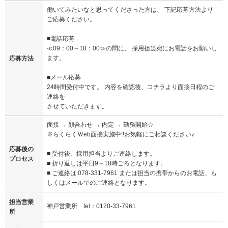
働いてみたいなと思ってくださった方は、 下記応募方法より
ご応募ください。
■電話応募
≪09：00～18：00≫の間に、 採用担当宛にお電話をお願いし
ます。
応募方法
■メール応募
24時間受付中です。 内容を確認後、コチラより面接日程のご
連絡を
させていただきます。
面接 → 顔合わせ → 内定 → 勤務開始☆
※らくらくＷeb面接実施中!!お気軽にご相談ください♪
応募後の
■ 受付後、採用担当よりご連絡します。
プロセス
■ 折り返しは平日9～18時ごろとなります。
■ ご連絡は 078-331-7961 または担当の携帯からのお電話、も
しくはメールでのご連絡となります。
担当営業
神戸営業所 tel：0120-33-7961
所