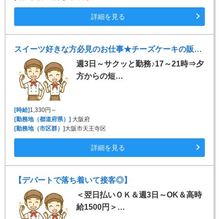
詳細を見る
スイーツ好きな方必見のお仕事★チーズケーキの販売staff♪
週3日～サクッと勤務♪17～21時⇒夕
方からの短…
[時給]
1,330円～
[勤務地（都道府県）]
大阪府
[勤務地（市区群）]
大阪市天王寺区
詳細を見る
【デパートで落ち着いて接客◎】
＜翌日払いＯＫ＆週3日～OK＆高時
給1500円＞…