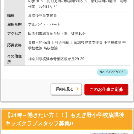
の参加 ５．お迎え時の保護者対応 ６．活動場所の清掃、消毒
作業、片付けなど
職種
放課後児童支援員
雇用形態
アルバイト・パート
アクセス
田園都市線青葉台駅下車 徒歩10分
資格不問 保育士 社会福祉士 放課後児童支援員 小学校教諭 中
応募資格
学校教諭 高校教諭
その他住
神奈川県横浜市青葉区榎が丘29-29
所
SY2270063
詳細を見る
このお仕事に応募
【14時～働きたい方！！】もえぎ野小学校放課後
キッズクラブスタッフ募集!!