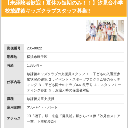
【未経験者歓迎！夏休み短期のみ！！】汐見台小学
校放課後キッズクラブスタッフ募集!!
郵便番号
235-0022
勤務地
横浜市磯子区
時給
1,385円～
放課後キッズクラブの支援員スタッフ １．子どもの入退室参
加状況の確認 ２．イベント・スポーツプログラム等のセッテ
仕事内容
ィング ３．子ども同士のトラブルの見守り ４．スタッフミー
ティング参加 ５．お迎え時の保護者対応
職種
放課後児童支援員
雇用形態
アルバイト・パート
JR「磯子」駅・京急「屏風浦」駅からバス停「汐見台ストア
アクセス
ー前」下車徒歩2分