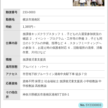
郵便番号
233-0003
勤務地
横浜市港南区
時給
1,385円～
放課後キッズクラブスタッフ １．子どもの入退室参加状況の
確認 ２．イベント・プログラム・工作等の準備 ３．子ども同
仕事内容
士のトラブルの仲裁、指導など ４．スタッフミーティングへ
の参加 ５．お迎え時の保護者対応 ６．活動場所の清掃、消毒
作業、片付けなど
職種
放課後児童支援員
雇用形態
アルバイト・パート
アクセス
市営地下鉄ブルーライン港南中央駅下車 徒歩７分
資格不問 保育士 社会福祉士 放課後児童支援員 小学校教諭 中
応募資格
学校教諭 高校教諭
その他住
神奈川県横浜市港南区港南5丁目6-1
所
SY2330003