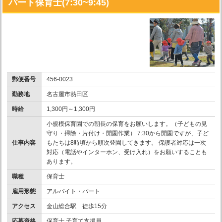
パート保育士(7:30~9:45)
郵便番号
456-0023
勤務地
名古屋市熱田区
時給
1,300円～1,300円
小規模保育園での朝長の保育をお願いします。（子どもの見
守り・掃除・片付け・開園作業） 7:30から開園ですが、子ど
仕事内容
もたちは8時頃から順次登園してきます。 保護者対応は一次
対応（電話やインターホン、受け入れ）をお願いすることも
あります。
職種
保育士
雇用形態
アルバイト・パート
アクセス
金山総合駅 徒歩15分
応募資格
保育士 子育て支援員