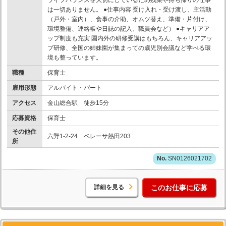
ライフバランスを大切にしているため残業や持ち帰りの仕事
は一切ありません。 ●仕事内容 受け入れ・受け渡し、主活動
（戸外・室内）、食事の介助、オムツ替え、準備・片付け、
環境整備、連絡帳や日誌の記入、職員会など） ●キャリアア
ップ制度も充実 園内外の研修受講はもちろん、キャリアアッ
プ研修、全国の姉妹園が集まっての歳児別会議など学べる環
境も整っています。
職種
保育士
雇用形態
アルバイト・パート
アクセス
金山総合駅 徒歩15分
応募資格
保育士
その他住
六野1-2-24 ベレーサ熱田203
所
SN0126021702
詳細を見る
このお仕事に応募