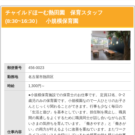
チャイルドほーむ熱田園 保育スタッフ
(8:30~16:30） 小規模保育園
郵便番号
456-0023
勤務地
名古屋市熱田区
時給
1,300円～
●小規模保育施設での保育士のお仕事です。 定員12名、0~2
歳児のみの保育園です。小規模園なので一人ひとりのお子さ
んとじっくり関わることができます。行事も少なく毎日の
「生活と遊び」を基本としています。担任制を廃止し、職員
間の風通しをよくするために職員同士が話し合いながらお互
いさまの気持ちを育んでいます。「働きやすさ」と「働きが
い」の両方が叶えるように改善を重ねています。またワーク
仕事内容