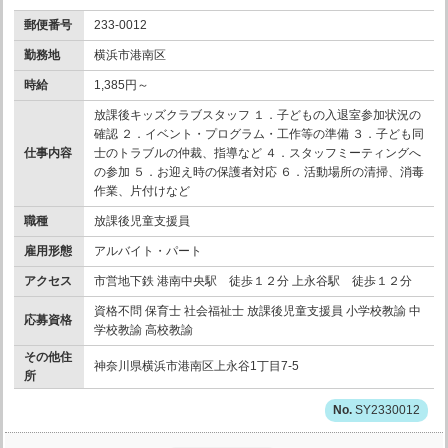
郵便番号
233-0012
勤務地
横浜市港南区
時給
1,385円～
放課後キッズクラブスタッフ １．子どもの入退室参加状況の
確認 ２．イベント・プログラム・工作等の準備 ３．子ども同
仕事内容
士のトラブルの仲裁、指導など ４．スタッフミーティングへ
の参加 ５．お迎え時の保護者対応 ６．活動場所の清掃、消毒
作業、片付けなど
職種
放課後児童支援員
雇用形態
アルバイト・パート
アクセス
市営地下鉄 港南中央駅 徒歩１２分 上永谷駅 徒歩１２分
資格不問 保育士 社会福祉士 放課後児童支援員 小学校教諭 中
応募資格
学校教諭 高校教諭
その他住
神奈川県横浜市港南区上永谷1丁目7-5
所
SY2330012