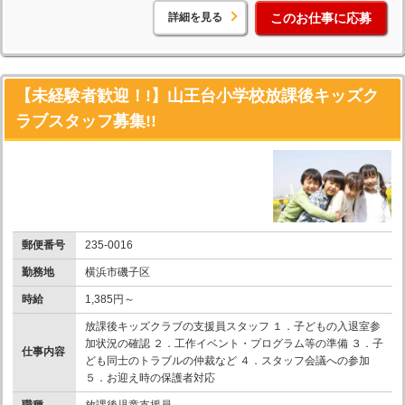
詳細を見る
このお仕事に応募
【未経験者歓迎！!】山王台小学校放課後キッズク
ラブスタッフ募集!!
郵便番号
235-0016
勤務地
横浜市磯子区
時給
1,385円～
放課後キッズクラブの支援員スタッフ １．子どもの入退室参
加状況の確認 ２．工作イベント・プログラム等の準備 ３．子
仕事内容
ども同士のトラブルの仲裁など ４．スタッフ会議への参加
５．お迎え時の保護者対応
職種
放課後児童支援員