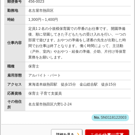
郵便番号
456-0023
勤務地
名古屋市熱田区
時給
1,300円～1,400円
定員1２名の小規模保育園での早番のお仕事です。 開園準備
後、順に登園してきた子どもたちの受け入れを行い、一つの
部屋で遊びます。おやつの準備をし遅番の先生が出勤した時
仕事内容
間でお仕事は終了となります。 働く時間によって、主活動
（戸外、室内）やおやつ・給食の準備、介助、片付け等保育
業務をお願いします。
職種
保育士
雇用形態
アルバイト・パート
アクセス
東海道本線熱田駅 徒歩15分 金山総合駅 徒歩15分
応募資格
保育士 子育て支援員
その他住
名古屋市熱田区六野1-2-24
所
SN0118122003
詳細を見る
このお仕事に応募