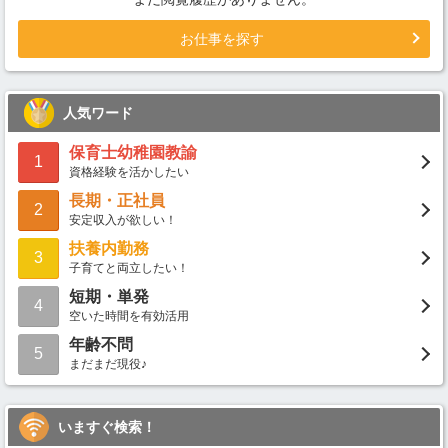
お仕事を探す
人気ワード
保育士幼稚園教諭
1
資格経験を活かしたい
長期・正社員
2
安定収入が欲しい！
扶養内勤務
3
子育てと両立したい！
短期・単発
4
空いた時間を有効活用
年齢不問
5
まだまだ現役♪
いますぐ検索！