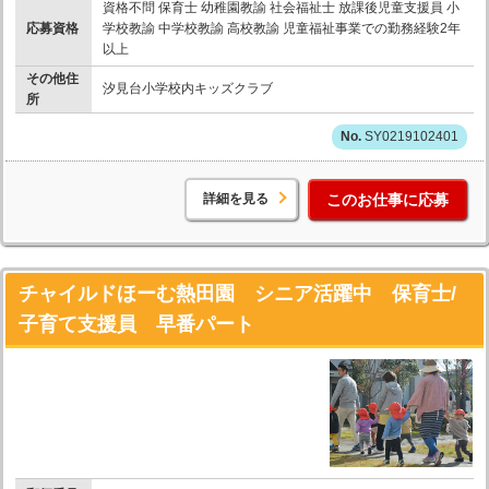
資格不問 保育士 幼稚園教諭 社会福祉士 放課後児童支援員 小
応募資格
学校教諭 中学校教諭 高校教諭 児童福祉事業での勤務経験2年
以上
その他住
汐見台小学校内キッズクラブ
所
SY0219102401
詳細を見る
このお仕事に応募
チャイルドほーむ熱田園 シニア活躍中 保育士/
子育て支援員 早番パート