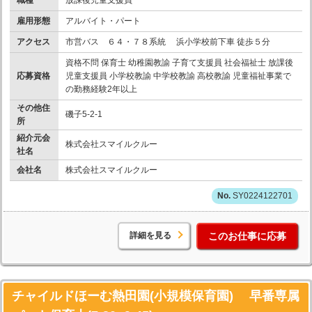
雇用形態
アルバイト・パート
アクセス
市営バス ６４・７８系統 浜小学校前下車 徒歩５分
資格不問 保育士 幼稚園教諭 子育て支援員 社会福祉士 放課後
応募資格
児童支援員 小学校教諭 中学校教諭 高校教諭 児童福祉事業で
の勤務経験2年以上
その他住
磯子5-2-1
所
紹介元会
株式会社スマイルクルー
社名
会社名
株式会社スマイルクルー
SY0224122701
詳細を見る
このお仕事に応募
チャイルドほーむ熱田園(小規模保育園) 早番専属