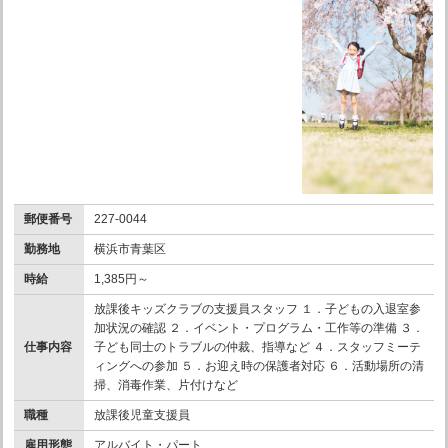
郵便番号
227-0044
勤務地
横浜市青葉区
時給
1,385円～
放課後キッズクラブの支援員スタッフ １．子どもの入退室参
加状況の確認 ２．イベント・プログラム・工作等の準備 ３．
仕事内容
子ども同士のトラブルの仲裁、指導など ４．スタッフミーテ
ィングへの参加 ５．お迎え時の保護者対応 ６．活動場所の清
掃、消毒作業、片付けなど
職種
放課後児童支援員
雇用形態
アルバイト・パート