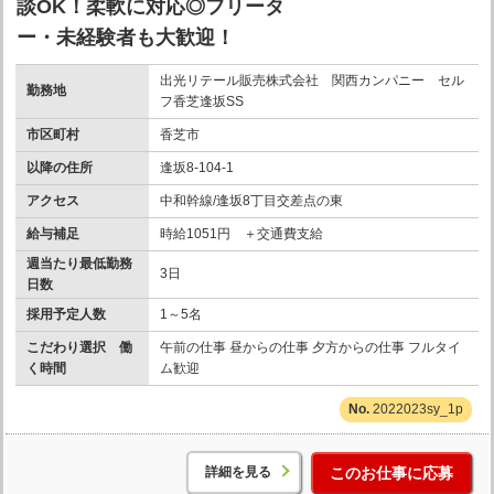
談OK！柔軟に対応◎フリータ
ー・未経験者も大歓迎！
出光リテール販売株式会社 関西カンパニー セル
勤務地
フ香芝逢坂SS
市区町村
香芝市
以降の住所
逢坂8-104-1
アクセス
中和幹線/逢坂8丁目交差点の東
給与補足
時給1051円 ＋交通費支給
週当たり最低勤務
3日
日数
採用予定人数
1～5名
こだわり選択 働
午前の仕事 昼からの仕事 夕方からの仕事 フルタイ
く時間
ム歓迎
2022023sy_1p
詳細を見る
このお仕事に応募