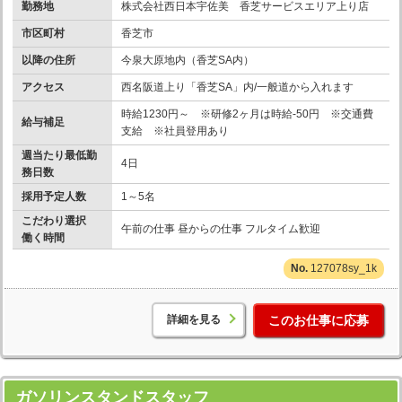
勤務地
株式会社西日本宇佐美 香芝サービスエリア上り店
市区町村
香芝市
以降の住所
今泉大原地内（香芝SA内）
アクセス
西名阪道上り「香芝SA」内/一般道から入れます
時給1230円～ ※研修2ヶ月は時給-50円 ※交通費
給与補足
支給 ※社員登用あり
週当たり最低勤
4日
務日数
採用予定人数
1～5名
こだわり選択
午前の仕事 昼からの仕事 フルタイム歓迎
働く時間
127078sy_1k
詳細を見る
このお仕事に応募
ガソリンスタンドスタッフ