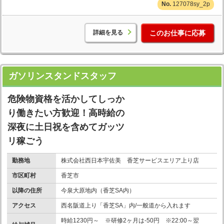
127078sy_2p
詳細を見る
このお仕事に応募
ガソリンスタンドスタッフ
危険物資格を活かしてしっか
り働きたい方歓迎！高時給の
深夜に土日祝を含めてガッツ
リ稼ごう
勤務地
株式会社西日本宇佐美 香芝サービスエリア上り店
市区町村
香芝市
以降の住所
今泉大原地内（香芝SA内）
アクセス
西名阪道上り「香芝SA」内/一般道から入れます
時給1230円～ ※研修2ヶ月は-50円 ※22:00～翌