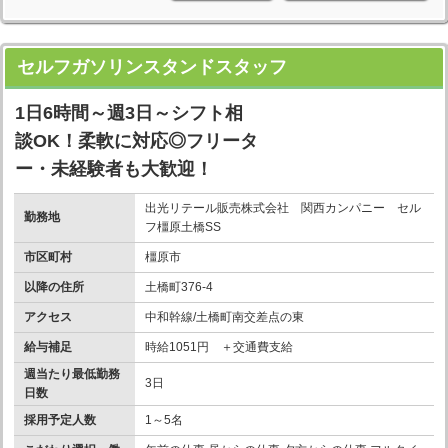
セルフガソリンスタンドスタッフ
1日6時間～週3日～シフト相
談OK！柔軟に対応◎フリータ
ー・未経験者も大歓迎！
出光リテール販売株式会社 関西カンパニー セル
勤務地
フ橿原土橋SS
市区町村
橿原市
以降の住所
土橋町376-4
アクセス
中和幹線/土橋町南交差点の東
給与補足
時給1051円 ＋交通費支給
週当たり最低勤務
3日
日数
採用予定人数
1～5名