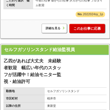
こだわり選択 働
午前の仕事 昼からの仕事 夕方からの仕事 フルタイ
く時間
ム歓迎
2022024sy_1p
詳細を見る
このお仕事に応募
セルフガソリンスタンド給油監視員
乙四があれば大丈夫 未経験
者歓迎 幅広い年代のスタッ
フが活躍中！給油モニター監
視・給油許可
勤務地
セルフガソリンスタンド
市区町村
桜井市
以降の住所
東新堂