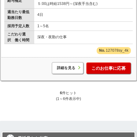
給与補足
５:00は時給1538円～(深夜手当含む)
週当たり最低
4日
勤務日数
採用予定人数
1～5名
こだわり選
深夜・夜勤の仕事
択 働く時間
127078sy_4k
詳細を見る
このお仕事に応募
6
件ヒット
(1～6件表示中)