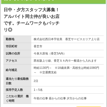
日中・夕方スタッフ大募集！
アルバイト同士仲が良いお店
です。チームワークもバッチ
リ◎
勤務地
株式会社西日本宇佐美 香芝サービスエリア上り店
市区町村
香芝市
以降の住所
今泉大原地（香芝SA内）
アクセス
西名阪上り線、香芝ＳＡ内※一般道から入れます
時給1130円～ ※18歳未満・高校生は時給1080円
給与補足
～ ※交通費支給
週当たり最低勤務
2日
日数
採用予定人数
1～5名
こだわり選択 働
午前の仕事 昼からの仕事 夕方からの仕事
く時間