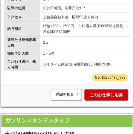
以降の住所
松井田町横川字井戸入917
アクセス
上信越自動車道 横川SA上り線内
時給1300～1500円 ※18歳未満(月80時間未満勤
給与補足
務)は時給1150円
週当たり最低勤務
2日
日数
採用予定人数
1～5名
こだわり選択 働
フルタイム歓迎 短時間勤務(1日4h以内OK)
く時間
112584sy_999
詳細を見る
このお仕事に応募
ガソリンスタンドスタッフ