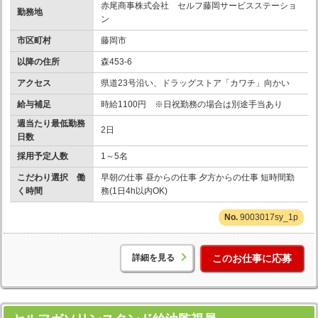
赤尾商事株式会社 セルフ藤岡サービスステーショ
勤務地
ン
市区町村
藤岡市
以降の住所
森453-6
アクセス
県道23号沿い、ドラッグストア「カワチ」向かい
給与補足
時給1100円 ※日祝勤務の場合は別途手当あり
週当たり最低勤務
2日
日数
採用予定人数
1～5名
こだわり選択 働
早朝の仕事 昼からの仕事 夕方からの仕事 短時間勤
く時間
務(1日4h以内OK)
9003017sy_1p
詳細を見る
このお仕事に応募