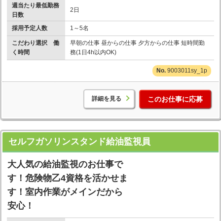
週当たり最低勤務
2日
日数
採用予定人数
1～5名
こだわり選択 働
早朝の仕事 昼からの仕事 夕方からの仕事 短時間勤
く時間
務(1日4h以内OK)
9003011sy_1p
詳細を見る
このお仕事に応募
セルフガソリンスタンド給油監視員
大人気の給油監視のお仕事で
す！危険物乙4資格を活かせま
す！室内作業がメインだから
安心！