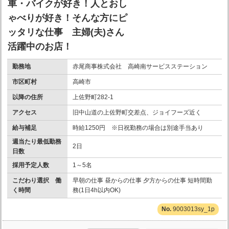
車・バイクが好き！人とおし
ゃべりが好き！そんな方にピ
ッタリな仕事 主婦(夫)さん
活躍中のお店！
勤務地
赤尾商事株式会社 高崎南サービスステーション
市区町村
高崎市
以降の住所
上佐野町282-1
アクセス
旧中山道の上佐野町交差点、ジョイフーズ近く
給与補足
時給1250円 ※日祝勤務の場合は別途手当あり
週当たり最低勤務
2日
日数
採用予定人数
1～5名
こだわり選択 働
早朝の仕事 昼からの仕事 夕方からの仕事 短時間勤
く時間
務(1日4h以内OK)
9003013sy_1p