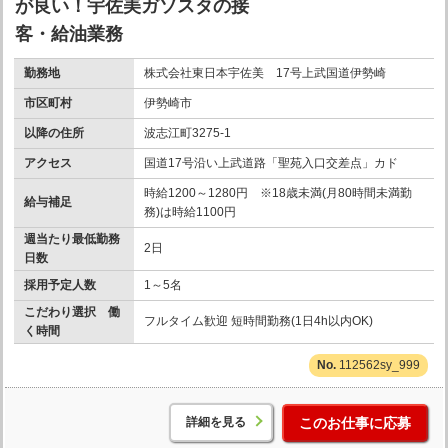
が良い！宇佐美ガソスタの接
客・給油業務
勤務地
株式会社東日本宇佐美 17号上武国道伊勢崎
市区町村
伊勢崎市
以降の住所
波志江町3275-1
アクセス
国道17号沿い上武道路「聖苑入口交差点」カド
時給1200～1280円 ※18歳未満(月80時間未満勤
給与補足
務)は時給1100円
週当たり最低勤務
2日
日数
採用予定人数
1～5名
こだわり選択 働
フルタイム歓迎 短時間勤務(1日4h以内OK)
く時間
112562sy_999
詳細を見る
このお仕事に応募