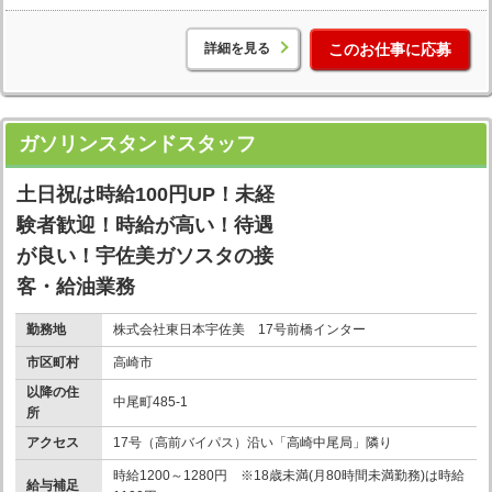
詳細を見る
このお仕事に応募
ガソリンスタンドスタッフ
土日祝は時給100円UP！未経
験者歓迎！時給が高い！待遇
が良い！宇佐美ガソスタの接
客・給油業務
勤務地
株式会社東日本宇佐美 17号前橋インター
市区町村
高崎市
以降の住
中尾町485-1
所
アクセス
17号（高前バイパス）沿い「高崎中尾局」隣り
時給1200～1280円 ※18歳未満(月80時間未満勤務)は時給
給与補足