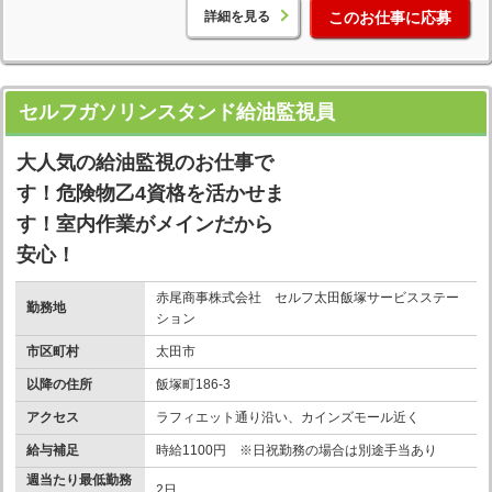
詳細を見る
このお仕事に応募
セルフガソリンスタンド給油監視員
大人気の給油監視のお仕事で
す！危険物乙4資格を活かせま
す！室内作業がメインだから
安心！
赤尾商事株式会社 セルフ太田飯塚サービスステー
勤務地
ション
市区町村
太田市
以降の住所
飯塚町186-3
アクセス
ラフィエット通り沿い、カインズモール近く
給与補足
時給1100円 ※日祝勤務の場合は別途手当あり
週当たり最低勤務
2日