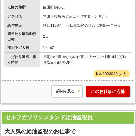
以降の住所
飯田町946-1
アクセス
太田市役所南交差点・ヤマダデンキ近く
給与補足
時給1100円 ※日祝勤務の場合は別途手当あり
週当たり最低勤務
2日
日数
採用予定人数
1～5名
こだわり選択 働
早朝の仕事 昼からの仕事 夕方からの仕事 短時間勤
く時間
務(1日4h以内OK)
9003002sy_2p
詳細を見る
このお仕事に応募
セルフガソリンスタンド給油監視員
大人気の給油監視のお仕事で