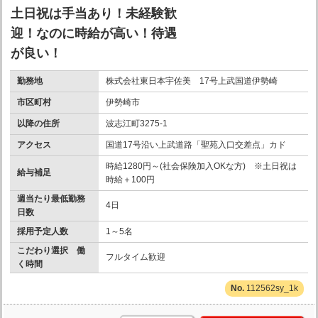
土日祝は手当あり！未経験歓
迎！なのに時給が高い！待遇
が良い！
勤務地
株式会社東日本宇佐美 17号上武国道伊勢崎
市区町村
伊勢崎市
以降の住所
波志江町3275-1
アクセス
国道17号沿い上武道路「聖苑入口交差点」カド
時給1280円～(社会保険加入OKな方) ※土日祝は
給与補足
時給＋100円
週当たり最低勤務
4日
日数
採用予定人数
1～5名
こだわり選択 働
フルタイム歓迎
く時間
112562sy_1k