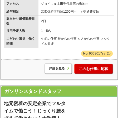
アクセス
ジョイフル本田千代田店の敷地内
給与補足
乙四保持者時給1200円～ ＋交通費支給
週当たり最低勤務日
2日
数
採用予定人数
1～5名
こだわり選択 働く
午前の仕事 昼からの仕事 夕方からの仕事 フルタ
時間
イム歓迎
9063017sy_2p
詳細を見る
このお仕事に応募
ガソリンスタンドスタッフ
地元密着の安定企業でフルタ
イムで働こう！じっくり腰を