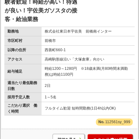
験者歓迎！時給が高い！待遇
が良い！宇佐美ガソスタの接
客・給油業務
勤務地
株式会社東日本宇佐美 前橋南インター
市区町村
前橋市
以降の住所
西善町660-1
アクセス
高崎駒形線沿い「大塚倉庫」向かい
時給1200～1280円 ※18歳未満(月80時間未満勤
給与補足
務)は時給1100円
週当たり最低勤務
2日
日数
採用予定人数
1～5名
こだわり選択 働
フルタイム歓迎 短時間勤務(1日4h以内OK)
く時間
112561sy_999