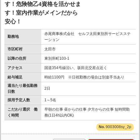
す！危険物乙4資格を活かせま
す！室内作業がメインだから
安心！
赤尾商事株式会社 セルフ太田東別所サービスステ
勤務地
ーション
市区町村
太田市
以降の住所
東別所町103-1
アクセス
国道354号線沿い、坂田北交差点近く
給与補足
時給1100円 ※日祝勤務の場合は別途手当あり
週当たり最低勤務
2日
日数
採用予定人数
1～5名
こだわり選択 働
早朝の仕事 昼からの仕事 夕方からの仕事 短時間勤
く時間
務(1日4h以内OK)
9003008sy_2p