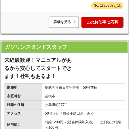
112570sy_1k
詳細を見る
このお仕事に応募
ガソリンスタンドスタッフ
未経験歓迎！マニュアルがあ
るから安心してスタートでき
ます！社割もあるよ！
勤務地
株式会社東日本宇佐美 50号前橋
市区町村
前橋市
以降の住所
小島田町177-1
アクセス
50号沿い「前橋小島田局」近く
時給1280円～(社会保険加入者) ※土日祝は時給
給与補足
＋100円