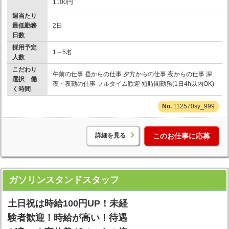
1100円
週当たり
最低勤務
2日
日数
採用予定
1～5名
人数
こだわり
午前の仕事 昼からの仕事 夕方からの仕事 夜からの仕事 深
選択 働
夜・夜勤の仕事 フルタイム歓迎 短時間勤務(1日4h以内OK)
く時間
112570sy_999
詳細を見る
このお仕事に応募
ガソリンスタンドスタッフ
土日祝は時給100円UP！未経
験者歓迎！時給が高い！待遇