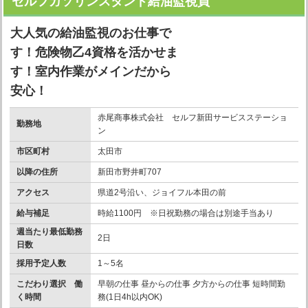
セルフガソリンスタンド給油監視員
大人気の給油監視のお仕事で
す！危険物乙4資格を活かせま
す！室内作業がメインだから
安心！
赤尾商事株式会社 セルフ新田サービスステーショ
勤務地
ン
市区町村
太田市
以降の住所
新田市野井町707
アクセス
県道2号沿い、ジョイフル本田の前
給与補足
時給1100円 ※日祝勤務の場合は別途手当あり
週当たり最低勤務
2日
日数
採用予定人数
1～5名
こだわり選択 働
早朝の仕事 昼からの仕事 夕方からの仕事 短時間勤
く時間
務(1日4h以内OK)