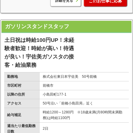
詳細を見る
このお仕事に応募
ガソリンスタンドスタッフ
土日祝は時給100円UP！未経
験者歓迎！時給が高い！待遇
が良い！宇佐美ガソスタの接
客・給油業務
勤務地
株式会社東日本宇佐美 50号前橋
市区町村
前橋市
以降の住所
小島田町177-1
アクセス
50号沿い「前橋小島田局」近く
時給1200～1280円 ※18歳未満(月80時間未満勤
給与補足
務)は時給1100円
週当たり最低勤務
2日
日数