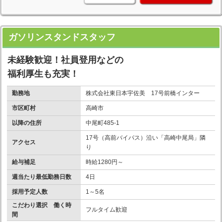
ガソリンスタンドスタッフ
未経験歓迎！社員登用などの
福利厚生も充実！
勤務地
株式会社東日本宇佐美 17号前橋インター
市区町村
高崎市
以降の住所
中尾町485-1
17号（高前バイパス）沿い「高崎中尾局」隣
アクセス
り
給与補足
時給1280円～
週当たり最低勤務日数
4日
採用予定人数
1～5名
こだわり選択 働く時
フルタイム歓迎
間