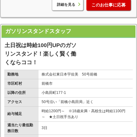
詳細を見る
このお仕事に応募
ガソリンスタンドスタッフ
土日祝は時給100円UPのガソ
リンスタンド！楽しく賢く働
くならココ！
勤務地
株式会社東日本宇佐美 50号前橋
市区町村
前橋市
以降の住所
小島田町177-1
アクセス
50号沿い「前橋小島田局」近く
時給1200円～ ※18歳未満・高校生は時給1100円
給与補足
～ ★土日祝手当あり
週当たり最低勤
3日
務日数