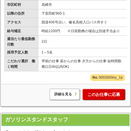
市区町村
高崎市
以降の住所
下室田町960-1
アクセス
国道406号沿い、榛名高校入口バス停すぐ
給与補足
時給1200円 ※日祝勤務の場合は別途手当あり
週当たり最低勤務
2日
日数
採用予定人数
1～5名
こだわり選択 働
早朝の仕事 昼からの仕事 夕方からの仕事 短時間勤
く時間
務(1日4h以内OK)
9003009sy_1p
詳細を見る
このお仕事に応募
ガソリンスタンドスタッフ