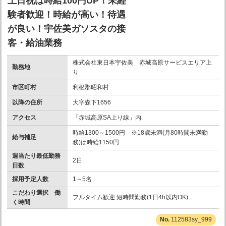
土日祝は時給100円UP！未経
験者歓迎！時給が高い！待遇
が良い！宇佐美ガソスタの接
客・給油業務
株式会社東日本宇佐美 赤城高原サービスエリア上
勤務地
り
市区町村
利根郡昭和村
以降の住所
大字森下1656
アクセス
「赤城高原SA上り線」内
時給1300～1500円 ※18歳未満(月80時間未満勤
給与補足
務)は時給1150円
週当たり最低勤務
2日
日数
採用予定人数
1～5名
こだわり選択 働
フルタイム歓迎 短時間勤務(1日4h以内OK)
く時間
112583sy_999