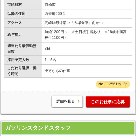
市区町村
前橋市
以降の住所
西善町660-1
アクセス
高崎駒形線沿い「大塚倉庫」向かい
時給1200円～ ※土日祝手当あり ※18歳未満高
給与補足
校生1100円～
週当たり最低勤務
3日
日数
採用予定人数
1～5名
こだわり選択 働
夕方からの仕事
く時間
112561sy_3p
詳細を見る
このお仕事に応募
ガソリンスタンドスタッフ