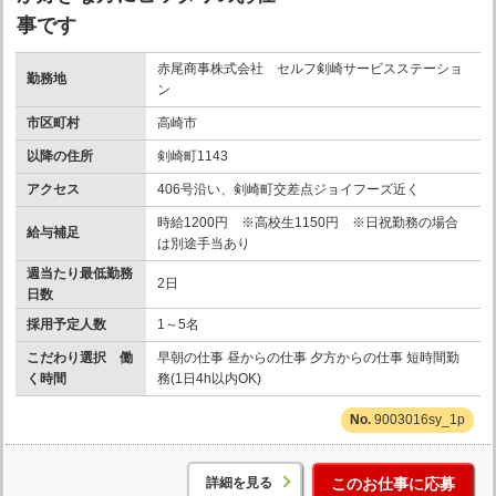
事です
赤尾商事株式会社 セルフ剣崎サービスステーショ
勤務地
ン
市区町村
高崎市
以降の住所
剣崎町1143
アクセス
406号沿い、剣崎町交差点ジョイフーズ近く
時給1200円 ※高校生1150円 ※日祝勤務の場合
給与補足
は別途手当あり
週当たり最低勤務
2日
日数
採用予定人数
1～5名
こだわり選択 働
早朝の仕事 昼からの仕事 夕方からの仕事 短時間勤
く時間
務(1日4h以内OK)
9003016sy_1p
詳細を見る
このお仕事に応募