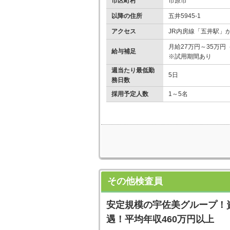
市区町村
市原市
以降の住所
五井5945-1
アクセス
JR内房線「五井駅」
月給27万円～35
給与補足
※試用期間あり
週当たり最低勤
5日
務日数
採用予定人数
1～5名
その他検査員
安定規模の宇佐美グループ！
遇！平均年収460万円以上