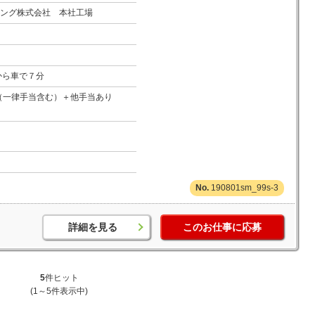
ング株式会社 本社工場
から車で７分
万円（一律手当含む）＋他手当あり
190801sm_99s-3
詳細を見る
このお仕事に応募
5
件ヒット
(1～5件表示中)