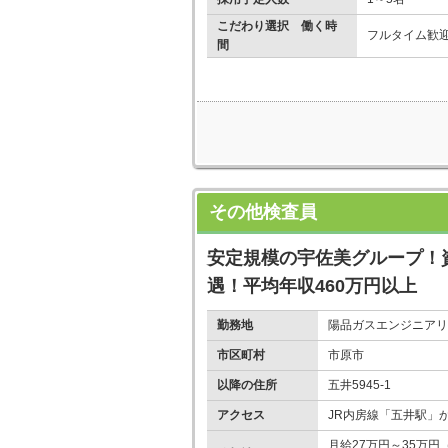
こだわり選択 働く時
フルタイム歓
間
その他検査員
安定規模の宇佐美グループ！
遇！平均年収460万円以上
勤務地
陽品ガスエンジニアリ
市区町村
市原市
以降の住所
五井5945-1
アクセス
JR内房線「五井駅」
月給27万円～35