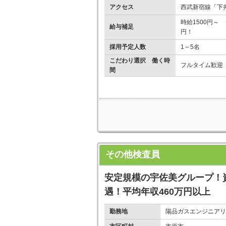
アクセス
西武新宿線「下井
時給1500円～ 
給与補足
円！
採用予定人数
1～5名
こだわり選択 働く時
フルタイム歓迎
間
その他検査員
安定規模の宇佐美グループ！
遇！平均年収460万円以上
勤務地
陽品ガスエンジニアリ