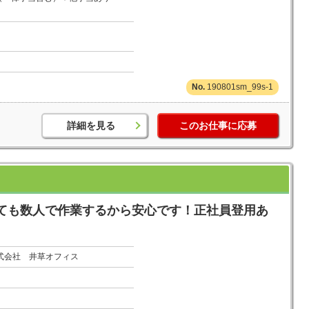
190801sm_99s-1
詳細を見る
このお仕事に応募
ても数人で作業するから安心です！正社員登用あ
式会社 井草オフィス