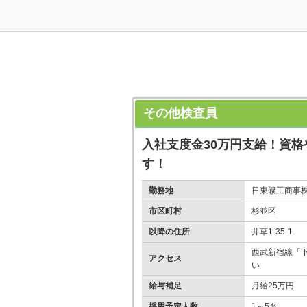
その他検査員
入社支度金30万円支給！資
す！
勤務地
日東礦工商事
市区町村
杉並区
以降の住所
井草1-35-1
西武新宿線「下
アクセス
い
給与補足
月給25万円
採用予定人数
1～5名