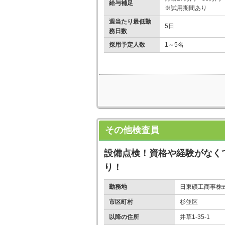
給与補足
※試用期間あり
週当たり最低勤
5日
務日数
採用予定人数
1～5名
その他検査員
設備点検！資格や経験がなく
り！
勤務地
日東礦工商事株
市区町村
杉並区
以降の住所
井草1-35-1