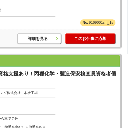
迎
9169001sm_1s
詳細を見る
このお仕事に応募
資格支援あり！丙種化学・製造保安検査員資格者優
ング株式会社 本社工場
から車で７分
万円（一律手当含む）＋他手当あり