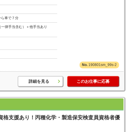
から車で７分
万円（一律手当含む）＋他手当あり
190801sm_99s-2
詳細を見る
このお仕事に応募
資格支援あり！丙種化学・製造保安検査員資格者優