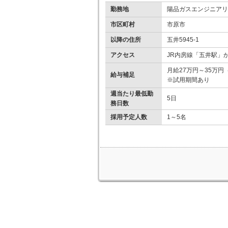
勤務地
陽品ガスエンジニアリ
市区町村
市原市
以降の住所
五井5945-1
アクセス
JR内房線「五井駅」
月給27万円～35
給与補足
※試用期間あり
週当たり最低勤
5日
務日数
採用予定人数
1～5名