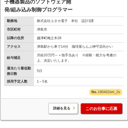
子機器製品のソフトウェア開
発/組み込み制御プログラマー
勤務地
株式会社ユタカ電子 本社 設計3課
市区町村
津島市
以降の住所
越津町梅之木28
アクセス
津島駅から車で14分 珈琲屋らんぷ神守店向かい
月給20万円～＋他手当あり ※経験・能力を考慮の
給与補足
上、決定いたします。
週当たり最低勤
5日
務日数
採用予定人数
1～5名
190402sm_2s
詳細を見る
このお仕事に応募