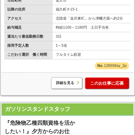
市区町村
金沢市
以降の住所
福久町チ15-1
アクセス
北陸道「金沢東IC」から津幡方面へ約2分
給与補足
時給1100～1180円 土日手当有
週当たり最低勤務日数
3日
採用予定人数
1～5名
こだわり選択 働く時間
フルタイム歓迎
126556sy_2p
詳細を見る
このお仕事に応募
ガソリンスタンドスタッフ
『危険物乙種四類資格を活か
したい！』夕方からのお仕