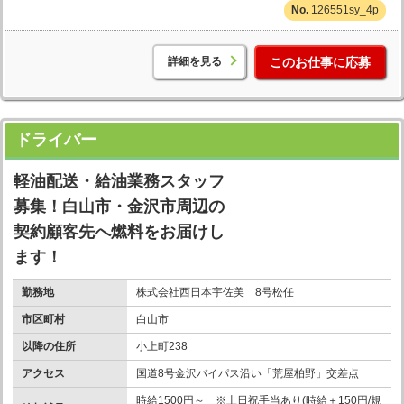
126551sy_4p
詳細を見る
このお仕事に応募
ドライバー
軽油配送・給油業務スタッフ
募集！白山市・金沢市周辺の
契約顧客先へ燃料をお届けし
ます！
勤務地
株式会社西日本宇佐美 8号松任
市区町村
白山市
以降の住所
小上町238
アクセス
国道8号金沢バイパス沿い「荒屋柏野」交差点
時給1500円～ ※土日祝手当あり(時給＋150円/規