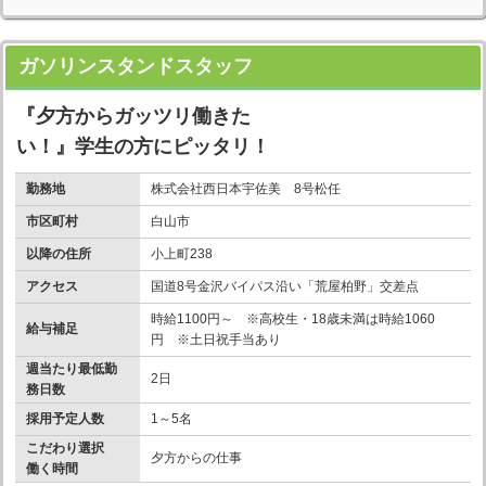
ガソリンスタンドスタッフ
『夕方からガッツリ働きた
い！』学生の方にピッタリ！
勤務地
株式会社西日本宇佐美 8号松任
市区町村
白山市
以降の住所
小上町238
アクセス
国道8号金沢バイパス沿い「荒屋柏野」交差点
時給1100円～ ※高校生・18歳未満は時給1060
給与補足
円 ※土日祝手当あり
週当たり最低勤
2日
務日数
採用予定人数
1～5名
こだわり選択
夕方からの仕事
働く時間