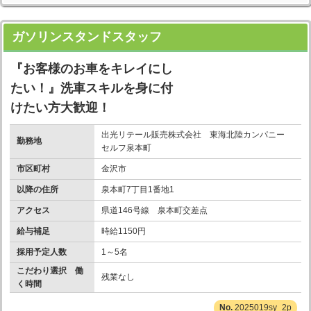
ガソリンスタンドスタッフ
『お客様のお車をキレイにし
たい！』洗車スキルを身に付
けたい方大歓迎！
出光リテール販売株式会社 東海北陸カンパニー
勤務地
セルフ泉本町
市区町村
金沢市
以降の住所
泉本町7丁目1番地1
アクセス
県道146号線 泉本町交差点
給与補足
時給1150円
採用予定人数
1～5名
こだわり選択 働
残業なし
く時間
2025019sy_2p