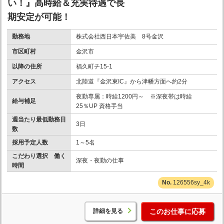
い！』高時給＆充実待遇で長
期安定が可能！
勤務地
株式会社西日本宇佐美 8号金沢
市区町村
金沢市
以降の住所
福久町チ15-1
アクセス
北陸道『金沢東IC』から津幡方面へ約2分
夜勤専属：時給1200円～ ※深夜帯は時給
給与補足
25％UP 資格手当
週当たり最低勤務日
3日
数
採用予定人数
1～5名
こだわり選択 働く
深夜・夜勤の仕事
時間
126556sy_4k
詳細を見る
このお仕事に応募