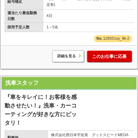
給与補足
定有)
週当たり最低勤務
4日
日数
採用予定人数
1～5名
126551sy_9k-2
詳細を見る
このお仕事に応募
洗車スタッフ
『車をキレイに！お客様を感
動させたい！』洗車・カーコ
ーティングが好きな方にピッ
タリ！
株式会社西日本宇佐美 グッドスピードMEGA
勤務地