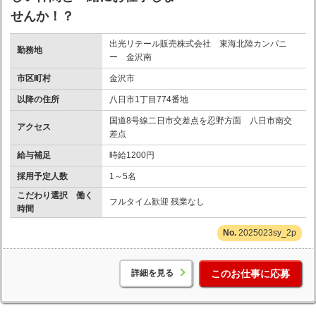
せんか！？
出光リテール販売株式会社 東海北陸カンパニ
勤務地
ー 金沢南
市区町村
金沢市
以降の住所
八日市1丁目774番地
国道8号線二日市交差点を忍野方面 八日市南交
アクセス
差点
給与補足
時給1200円
採用予定人数
1～5名
こだわり選択 働く
フルタイム歓迎 残業なし
時間
2025023sy_2p
詳細を見る
このお仕事に応募