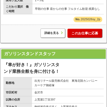
採用予定人数
1～5名
こだわり選択 働
早朝の仕事 昼からの仕事 フルタイム歓迎 残業なし
く時間
2025026sy_2p
詳細を見る
このお仕事に応募
ガソリンスタンドスタッフ
『車が好き！』ガソリンスタ
ンド業務全般を身に付ける！
出光リテール販売株式会社 東海北陸カンパニー
勤務地
カーケア御経塚
市区町村
金沢市
以降の住所
上荒屋1丁目397
アクセス
御経塚交差点近く 上荒屋交差点