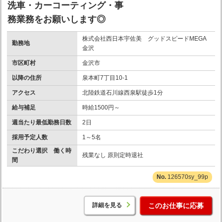
洗車・カーコーティング・事
務業務をお願いします◎
株式会社西日本宇佐美 グッドスピードMEGA
勤務地
金沢
市区町村
金沢市
以降の住所
泉本町7丁目10-1
アクセス
北陸鉄道石川線西泉駅徒歩1分
給与補足
時給1500円～
週当たり最低勤務日数
2日
採用予定人数
1～5名
こだわり選択 働く時
残業なし 原則定時退社
間
126570sy_99p
詳細を見る
このお仕事に応募