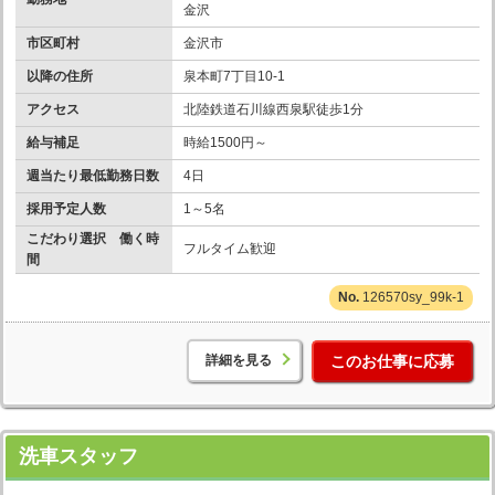
金沢
市区町村
金沢市
以降の住所
泉本町7丁目10-1
アクセス
北陸鉄道石川線西泉駅徒歩1分
給与補足
時給1500円～
週当たり最低勤務日数
4日
採用予定人数
1～5名
こだわり選択 働く時
フルタイム歓迎
間
126570sy_99k-1
詳細を見る
このお仕事に応募
洗車スタッフ