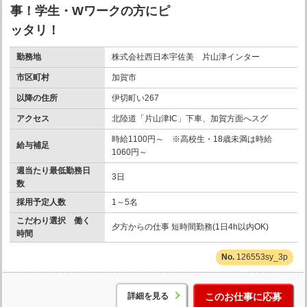
事！学生・Wワークの方にピ
ッタリ！
勤務地
株式会社西日本宇佐美 片山津インター
市区町村
加賀市
以降の住所
伊切町い267
アクセス
北陸道「片山津IC」下車、加賀方面へスグ
時給1100円～ ※高校生・18歳未満は時給
給与補足
1060円～
週当たり最低勤務日
3日
数
採用予定人数
1～5名
こだわり選択 働く
夕方からの仕事 短時間勤務(1日4h以内OK)
時間
126553sy_3p
詳細を見る
このお仕事に応募