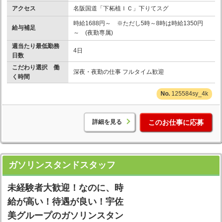
アクセス
名阪国道「下柘植ＩＣ」下りてスグ
時給1688円～ ※ただし5時～8時は時給1350円
給与補足
～ (夜勤専属)
週当たり最低勤務
4日
日数
こだわり選択 働
深夜・夜勤の仕事 フルタイム歓迎
く時間
125584sy_4k
詳細を見る
このお仕事に応募
ガソリンスタンドスタッフ
未経験者大歓迎！なのに、時
給が高い！待遇が良い！宇佐
美グループのガソリンスタン