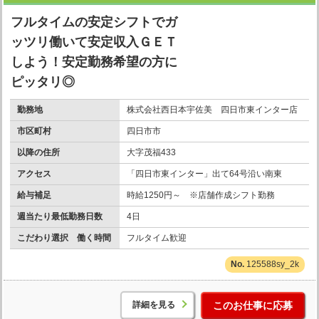
フルタイムの安定シフトでガ
ッツリ働いて安定収入ＧＥＴ
しよう！安定勤務希望の方に
ピッタリ◎
勤務地
株式会社西日本宇佐美 四日市東インター店
市区町村
四日市市
以降の住所
大字茂福433
アクセス
「四日市東インター」出て64号沿い南東
給与補足
時給1250円～ ※店舗作成シフト勤務
週当たり最低勤務日数
4日
こだわり選択 働く時間
フルタイム歓迎
125588sy_2k
詳細を見る
このお仕事に応募