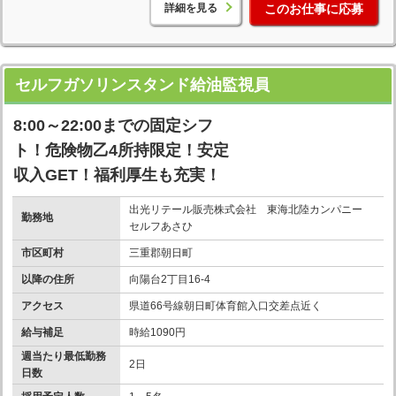
詳細を見る
このお仕事に応募
セルフガソリンスタンド給油監視員
8:00～22:00までの固定シフ
ト！危険物乙4所持限定！安定
収入GET！福利厚生も充実！
出光リテール販売株式会社 東海北陸カンパニー
勤務地
セルフあさひ
市区町村
三重郡朝日町
以降の住所
向陽台2丁目16-4
アクセス
県道66号線朝日町体育館入口交差点近く
給与補足
時給1090円
週当たり最低勤務
2日
日数