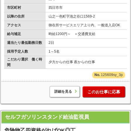
市区町村
四日市市
以降の住所
山之一色町字池之谷口1569-2
アクセス
御在所サービスエリア上り内、一般道入店OK
給与補足
時給1200円～ ＋交通費支給
週当たり最低勤務日数
2日
採用予定人数
1～5名
こだわり選択 働く時
夕方からの仕事 夜からの仕事
間
125609sy_3p
詳細を見る
このお仕事に応募
セルフガソリンスタンド給油監視員
危険物乙四資格がればOK◎丁