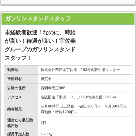
ガソリンスタンドスタッフ
未経験者歓迎！なのに、時給
が高い！待遇が良い！宇佐美
グループのガソリンスタンド
スタッフ！
勤務地
株式会社西日本宇佐美 163号名阪中瀬インター
市区町村
伊賀市
以降の住所
西明寺天王888
アクセス
名阪国道「中瀬ＩＣ」より伊賀市方面へ300ｍ
※月80時間以上勤務：時給1350円～ ※月80時間未
給与補足
満勤務：時給1200円～
週当たり最低勤
2日
務日数
採用予定人数
1～5名