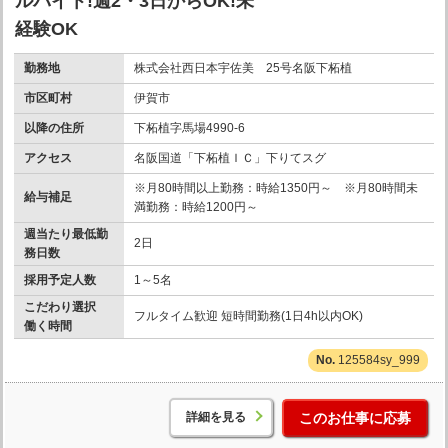
ルバイト!週2・3日からOK!未
経験OK
勤務地
株式会社西日本宇佐美 25号名阪下柘植
市区町村
伊賀市
以降の住所
下柘植字馬場4990-6
アクセス
名阪国道「下柘植ＩＣ」下りてスグ
※月80時間以上勤務：時給1350円～ ※月80時間未
給与補足
満勤務：時給1200円～
週当たり最低勤
2日
務日数
採用予定人数
1～5名
こだわり選択
フルタイム歓迎 短時間勤務(1日4h以内OK)
働く時間
125584sy_999
詳細を見る
このお仕事に応募