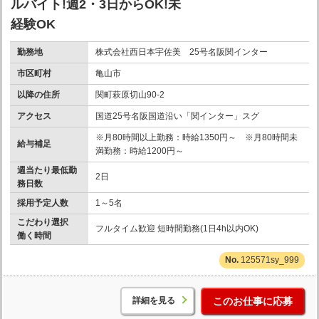
ルバイト!週2・3日からOK!未
経験OK
勤務地
株式会社西日本宇佐美 25号名阪関インター
市区町村
亀山市
以降の住所
関町萩原切山90-2
アクセス
国道25号名阪国道沿い「関インター」スグ
※月80時間以上勤務：時給1350円～ ※月80時間未
給与補足
満勤務：時給1200円～
週当たり最低勤
2日
務日数
採用予定人数
1～5名
こだわり選択
フルタイム歓迎 短時間勤務(1日4h以内OK)
働く時間
125571sy_999
詳細を見る
このお仕事に応募