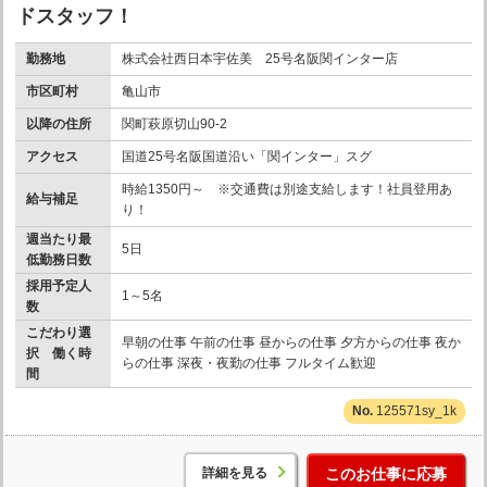
ドスタッフ！
勤務地
株式会社西日本宇佐美 25号名阪関インター店
市区町村
亀山市
以降の住所
関町萩原切山90-2
アクセス
国道25号名阪国道沿い「関インター」スグ
時給1350円～ ※交通費は別途支給します！社員登用あ
給与補足
り！
週当たり最
5日
低勤務日数
採用予定人
1～5名
数
こだわり選
早朝の仕事 午前の仕事 昼からの仕事 夕方からの仕事 夜か
択 働く時
らの仕事 深夜・夜勤の仕事 フルタイム歓迎
間
125571sy_1k
詳細を見る
このお仕事に応募