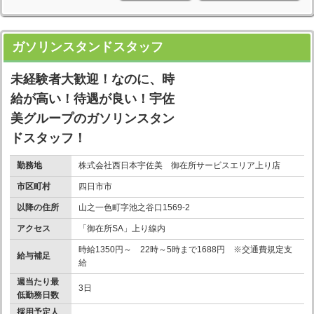
ガソリンスタンドスタッフ
未経験者大歓迎！なのに、時
給が高い！待遇が良い！宇佐
美グループのガソリンスタン
ドスタッフ！
勤務地
株式会社西日本宇佐美 御在所サービスエリア上り店
市区町村
四日市市
以降の住所
山之一色町字池之谷口1569-2
アクセス
「御在所SA」上り線内
時給1350円～ 22時～5時まで1688円 ※交通費規定支
給与補足
給
週当たり最
3日
低勤務日数
採用予定人