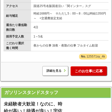
アクセス
国道25号名阪国道沿い「関インター」スグ
時給1688円～ ※ただし5：00～8：00は時給1350円
給与補足
～ +交通費規定支給
週当たり最低勤
4日
務日数
採用予定人数
1～5名
こだわり選択
夜からの仕事 深夜・夜勤の仕事 フルタイム歓迎
働く時間
125571sy_4k
詳細を見る
このお仕事に応募
ガソリンスタンドスタッフ
未経験者大歓迎！なのに、時
給が高い！待遇が良い！宇佐