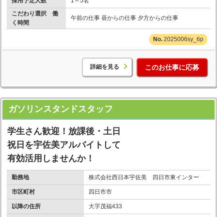
採用予定人数
1～5名
こだわり選択 働
午前の仕事 昼からの仕事 夕方からの仕事
く時間
2025006sy_6p
詳細を見る
このお仕事に応募
ガソリンスタンドスタッフ
学生さん歓迎！放課後・土日
祝日を宇佐美アルバイトして
有効活用しませんか！
勤務地
株式会社西日本宇佐美 四日市東インター
市区町村
四日市市
以降の住所
大字茂福433