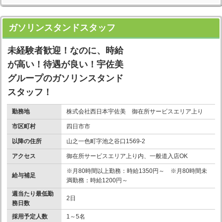
ガソリンスタンドスタッフ
未経験者歓迎！なのに、時給
が高い！待遇が良い！宇佐美
グループのガソリンスタンド
スタッフ！
勤務地
株式会社西日本宇佐美 御在所サービスエリア上り
市区町村
四日市市
以降の住所
山之一色町字池之谷口1569-2
アクセス
御在所サービスエリア上り内、一般道入店OK
※月80時間以上勤務：時給1350円～ ※月80時間未
給与補足
満勤務：時給1200円～
週当たり最低勤
2日
務日数
採用予定人数
1～5名