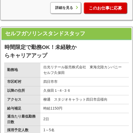
詳細を見る
このお仕事に応募
セルフガソリンスタンドスタッフ
時間限定で勤務OK！未経験か
らキャリアアップ
出光リテール販売株式会社 東海北陸カンパニー
勤務地
セルフ久保田
市区町村
四日市市
以降の住所
久保田１-４-３６
アクセス
柳通 スタジオキャラット四日市店様向
給与補足
時給1150円
週当たり最低勤務
2日
日数
採用予定人数
1～5名