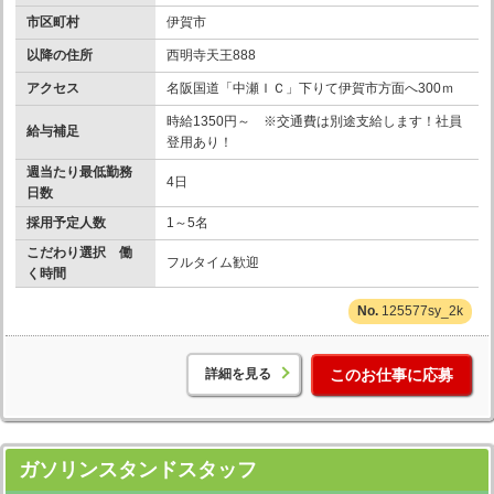
市区町村
伊賀市
以降の住所
西明寺天王888
アクセス
名阪国道「中瀬ＩＣ」下りて伊賀市方面へ300ｍ
時給1350円～ ※交通費は別途支給します！社員
給与補足
登用あり！
週当たり最低勤務
4日
日数
採用予定人数
1～5名
こだわり選択 働
フルタイム歓迎
く時間
125577sy_2k
詳細を見る
このお仕事に応募
ガソリンスタンドスタッフ