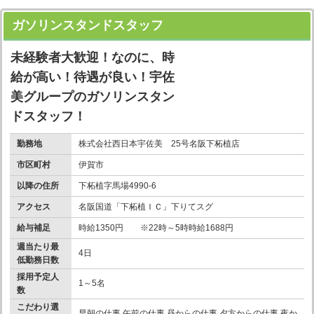
ガソリンスタンドスタッフ
未経験者大歓迎！なのに、時
給が高い！待遇が良い！宇佐
美グループのガソリンスタン
ドスタッフ！
勤務地
株式会社西日本宇佐美 25号名阪下柘植店
市区町村
伊賀市
以降の住所
下柘植字馬場4990-6
アクセス
名阪国道「下柘植ＩＣ」下りてスグ
給与補足
時給1350円 ※22時～5時時給1688円
週当たり最
4日
低勤務日数
採用予定人
1～5名
数
こだわり選
早朝の仕事 午前の仕事 昼からの仕事 夕方からの仕事 夜か