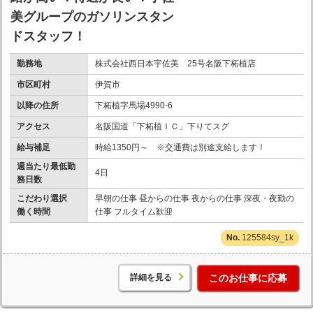
美グループのガソリンスタン
ドスタッフ！
勤務地
株式会社西日本宇佐美 25号名阪下柘植店
市区町村
伊賀市
以降の住所
下柘植字馬場4990-6
アクセス
名阪国道「下柘植ＩＣ」下りてスグ
給与補足
時給1350円～ ※交通費は別途支給します！
週当たり最低勤
4日
務日数
こだわり選択
早朝の仕事 昼からの仕事 夜からの仕事 深夜・夜勤の
働く時間
仕事 フルタイム歓迎
125584sy_1k
詳細を見る
このお仕事に応募