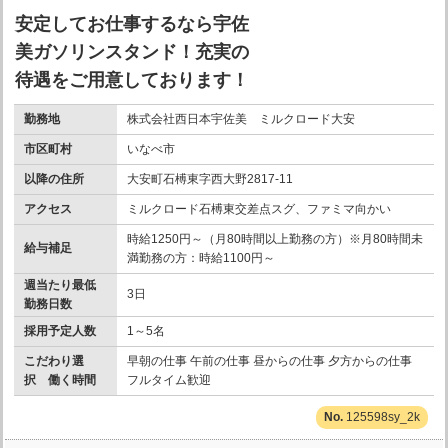
安定してお仕事するなら宇佐
美ガソリンスタンド！充実の
待遇をご用意しております！
勤務地
株式会社西日本宇佐美 ミルクロード大安
市区町村
いなべ市
以降の住所
大安町石榑東字西大野2817-11
アクセス
ミルクロード石榑東交差点スグ、ファミマ向かい
時給1250円～（月80時間以上勤務の方）※月80時間未
給与補足
満勤務の方：時給1100円～
週当たり最低
3日
勤務日数
採用予定人数
1～5名
こだわり選
早朝の仕事 午前の仕事 昼からの仕事 夕方からの仕事
択 働く時間
フルタイム歓迎
125598sy_2k