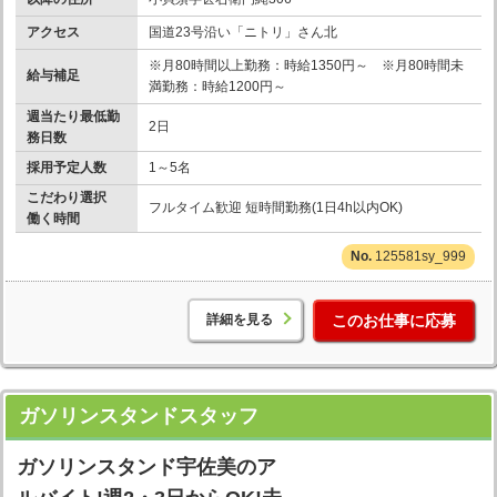
アクセス
国道23号沿い「ニトリ」さん北
※月80時間以上勤務：時給1350円～ ※月80時間未
給与補足
満勤務：時給1200円～
週当たり最低勤
2日
務日数
採用予定人数
1～5名
こだわり選択
フルタイム歓迎 短時間勤務(1日4h以内OK)
働く時間
125581sy_999
詳細を見る
このお仕事に応募
ガソリンスタンドスタッフ
ガソリンスタンド宇佐美のア