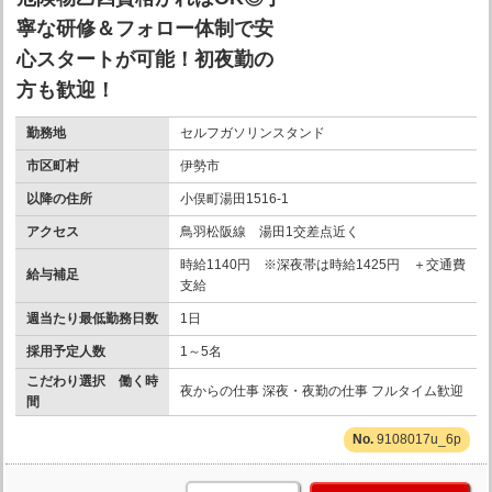
寧な研修＆フォロー体制で安
心スタートが可能！初夜勤の
方も歓迎！
勤務地
セルフガソリンスタンド
市区町村
伊勢市
以降の住所
小俣町湯田1516-1
アクセス
鳥羽松阪線 湯田1交差点近く
時給1140円 ※深夜帯は時給1425円 ＋交通費
給与補足
支給
週当たり最低勤務日数
1日
採用予定人数
1～5名
こだわり選択 働く時
夜からの仕事 深夜・夜勤の仕事 フルタイム歓迎
間
9108017u_6p