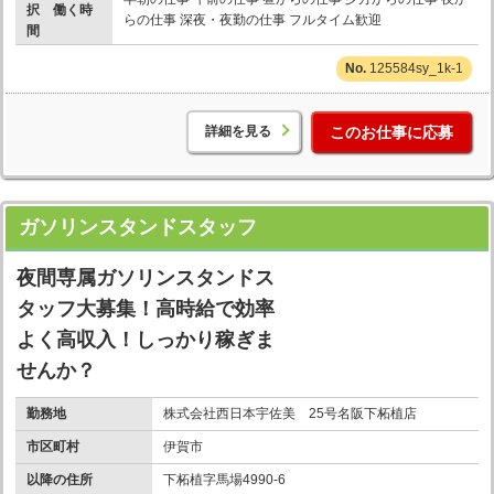
択 働く時
らの仕事 深夜・夜勤の仕事 フルタイム歓迎
間
125584sy_1k-1
詳細を見る
このお仕事に応募
ガソリンスタンドスタッフ
夜間専属ガソリンスタンドス
タッフ大募集！高時給で効率
よく高収入！しっかり稼ぎま
せんか？
勤務地
株式会社西日本宇佐美 25号名阪下柘植店
市区町村
伊賀市
以降の住所
下柘植字馬場4990-6