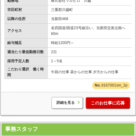
勤務地
株式会社マルヒロ 川越
市区町村
三重郡川越町
以降の住所
当新田468
名四国道/国道23号線沿い、当新田交差点南へ
アクセス
60m
給与補足
時給1200円～
週当たり最低勤務日数
2日
採用予定人数
1～5名
こだわり選択 働く時
午前の仕事 昼からの仕事 夕方からの仕事
間
9167001sm_2p
詳細を見る
このお仕事に応募
事務スタッフ