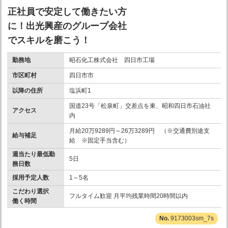
正社員で安定して働きたい方
に！出光興産のグループ会社
でスキルを磨こう！
勤務地
昭石化工株式会社 四日市工場
市区町村
四日市市
以降の住所
塩浜町1
国道23号「松泉町」交差点を東、昭和四日市石油社
アクセス
内
月給20万9289円～26万3289円 （※交通費別途支
給与補足
給 ※固定手当含む）
週当たり最低勤
5日
務日数
採用予定人数
1～5名
こだわり選択
フルタイム歓迎 月平均残業時間20時間以内
働く時間
9173003sm_7s