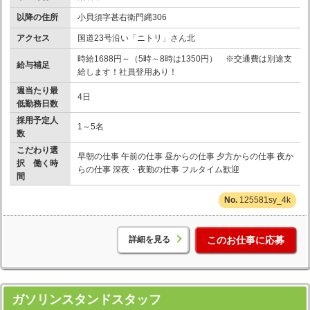
以降の住所
小貝須字甚右衛門縄306
アクセス
国道23号沿い「ニトリ」さん北
時給1688円～（5時～8時は1350円） ※交通費は別途支
給与補足
給します！社員登用あり！
週当たり最
4日
低勤務日数
採用予定人
1～5名
数
こだわり選
早朝の仕事 午前の仕事 昼からの仕事 夕方からの仕事 夜か
択 働く時
らの仕事 深夜・夜勤の仕事 フルタイム歓迎
間
125581sy_4k
詳細を見る
このお仕事に応募
ガソリンスタンドスタッフ