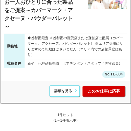
お一人おひとりに合った製品
をご提案～カバーマーク・ア
クセーヌ・パウダーパレット
～
◆首都圏限定 ※首都圏の百貨店または直営店に配属（カバー
マーク、アクセーヌ、パウダーパレット） ※エリア採用にな
勤務地
りますので転勤はございません（エリア内での店舗異動はあ
り）
職種名称
新卒 化粧品販売職 【アテンダントスタッフ／美容部員】
FB-004
詳細を見る
このお仕事に応募
1
件ヒット
(1～1件表示中)