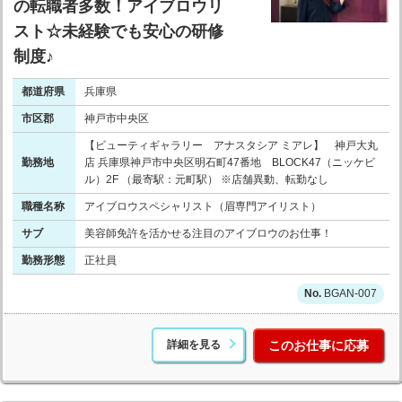
の転職者多数！アイブロウリ
スト☆未経験でも安心の研修
制度♪
都道府県
兵庫県
市区郡
神戸市中央区
【ビューティギャラリー アナスタシア ミアレ】 神戸大丸
勤務地
店 兵庫県神戸市中央区明石町47番地 BLOCK47（ニッケビ
ル）2F （最寄駅：元町駅） ※店舗異動、転勤なし
職種名称
アイブロウスペシャリスト（眉専門アイリスト）
サブ
美容師免許を活かせる注目のアイブロウのお仕事！
勤務形態
正社員
BGAN-007
詳細を見る
このお仕事に応募