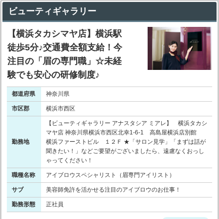
ビューティギャラリー
【横浜タカシマヤ店】横浜駅
徒歩5分♪交通費全額支給！今
注目の「眉の専門職」☆未経
験でも安心の研修制度♪
都道府県
神奈川県
市区郡
横浜市西区
【ビューティギャラリー アナスタシア ミアレ】 横浜タカシ
マヤ店 神奈川県横浜市西区北幸1-6-1 高島屋横浜店別館
勤務地
横浜ファーストビル １２Ｆ ★「サロン見学」「まずは話が
聞きたい！」などご要望がございましたら、遠慮なくおっし
ゃってください！
職種名称
アイブロウスペシャリスト（眉専門アイリスト）
サブ
美容師免許を活かせる注目のアイブロウのお仕事！
勤務形態
正社員