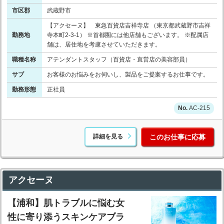
市区郡
武蔵野市
【アクセーヌ】 東急百貨店吉祥寺店 （東京都武蔵野市吉祥
勤務地
寺本町2-3-1） ※首都圏には他店舗もございます。 ※配属店
舗は、居住地を考慮させていただきます。
職種名称
アテンダントスタッフ（百貨店・直営店の美容部員）
サブ
お客様のお悩みをお伺いし、製品をご提案するお仕事です。
勤務形態
正社員
AC-215
詳細を見る
このお仕事に応募
アクセーヌ
【浦和】肌トラブルに悩む女
性に寄り添うスキンケアブラ