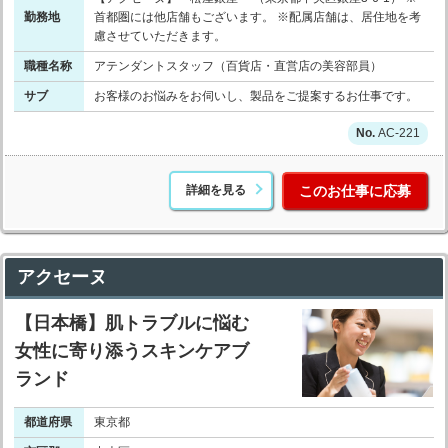
勤務地
首都圏には他店舗もございます。 ※配属店舗は、居住地を考
慮させていただきます。
職種名称
アテンダントスタッフ（百貨店・直営店の美容部員）
サブ
お客様のお悩みをお伺いし、製品をご提案するお仕事です。
AC-221
詳細を見る
このお仕事に応募
アクセーヌ
【日本橋】肌トラブルに悩む
女性に寄り添うスキンケアブ
ランド
都道府県
東京都