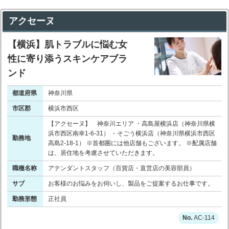
アクセーヌ
【横浜】肌トラブルに悩む女
性に寄り添うスキンケアブラ
ンド
都道府県
神奈川県
市区郡
横浜市西区
【アクセーヌ】 神奈川エリア ・高島屋横浜店（神奈川県横
浜市西区南幸1-6-31） ・そごう横浜店（神奈川県横浜市西区
勤務地
高島2-18-1） ※首都圏には他店舗もございます。 ※配属店舗
は、居住地を考慮させていただきます。
職種名称
アテンダントスタッフ（百貨店・直営店の美容部員）
サブ
お客様のお悩みをお伺いし、製品をご提案するお仕事です。
勤務形態
正社員
AC-114