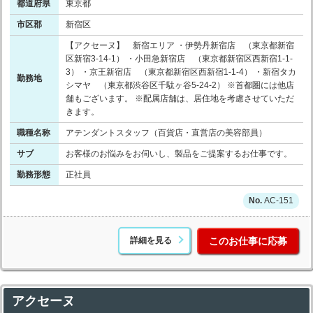
都道府県
東京都
市区郡
新宿区
【アクセーヌ】 新宿エリア ・伊勢丹新宿店 （東京都新宿
区新宿3-14-1） ・小田急新宿店 （東京都新宿区西新宿1-1-
3） ・京王新宿店 （東京都新宿区西新宿1-1-4） ・新宿タカ
勤務地
シマヤ （東京都渋谷区千駄ヶ谷5-24-2） ※首都圏には他店
舗もございます。 ※配属店舗は、居住地を考慮させていただ
きます。
職種名称
アテンダントスタッフ（百貨店・直営店の美容部員）
サブ
お客様のお悩みをお伺いし、製品をご提案するお仕事です。
勤務形態
正社員
AC-151
詳細を見る
このお仕事に応募
アクセーヌ