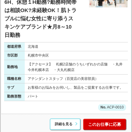
6H、休憩１H勤務?勤務時間帯
は相談OK?未経験OK！肌トラ
ブルに悩む女性に寄り添うス
キンケアブランド★月8～10
日勤務
都道府県
北海道
市区郡
札幌市中央区
【アクセーヌ】 札幌2店舗のうちいずれかの店舗 ・丸井
勤務地
今井札幌本店 ・大丸札幌店
職種名称
アテンダントスタッフ（百貨店の美容部員）
サブ
お客様のお悩みをお伺いし、製品をご提案するお仕事です。
勤務形態
パート
ACP-0010
詳細を見る
このお仕事に応募