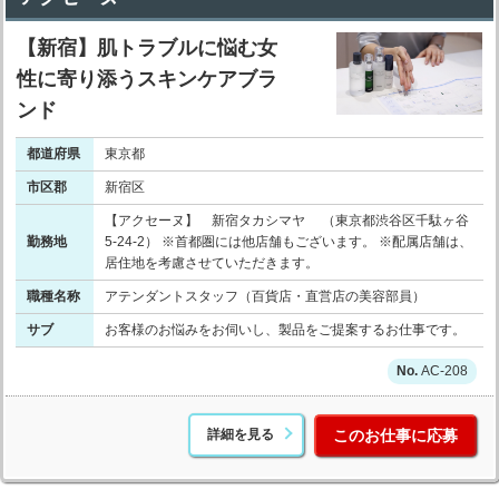
【新宿】肌トラブルに悩む女
性に寄り添うスキンケアブラ
ンド
都道府県
東京都
市区郡
新宿区
【アクセーヌ】 新宿タカシマヤ （東京都渋谷区千駄ヶ谷
勤務地
5-24-2） ※首都圏には他店舗もございます。 ※配属店舗は、
居住地を考慮させていただきます。
職種名称
アテンダントスタッフ（百貨店・直営店の美容部員）
サブ
お客様のお悩みをお伺いし、製品をご提案するお仕事です。
AC-208
詳細を見る
このお仕事に応募