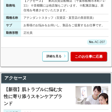
【アクセーヌ】 東武百貨店船橋店 （千葉県船橋市本町7-1-
勤務地
11） ※首都圏には他店舗もございます。 ※配属店舗は、居
住地を考慮させていただきます。
職種名称
アテンダントスタッフ（百貨店・直営店の美容部員）
サブ
お客様のお悩みをお伺いし、製品をご提案するお仕事です。
勤務形態
正社員
AC-207
詳細を見る
このお仕事に応募
アクセーヌ
【新宿】肌トラブルに悩む女
性に寄り添うスキンケアブラ
ンド