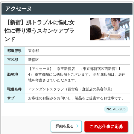
アクセーヌ
【新宿】肌トラブルに悩む女
性に寄り添うスキンケアブラ
ンド
都道府県
東京都
市区郡
新宿区
【アクセーヌ】 京王新宿店 （東京都新宿区西新宿1-1-
勤務地
4） ※首都圏には他店舗もございます。 ※配属店舗は、居住
地を考慮させていただきます。
職種名称
アテンダントスタッフ（百貨店・直営店の美容部員）
サブ
お客様のお悩みをお伺いし、製品をご提案するお仕事です。
AC-205
詳細を見る
このお仕事に応募