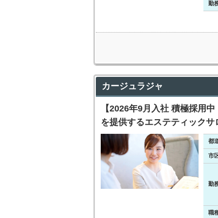
勤
カージュラジャ
【2026年9月入社 積極採
を提供するエステティックサ
都
市
勤
職