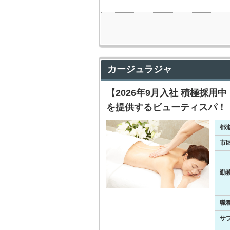
カージュラジャ
【2026年9月入社 積極採
を提供するビューティスパ！
都
市
勤
職
サ