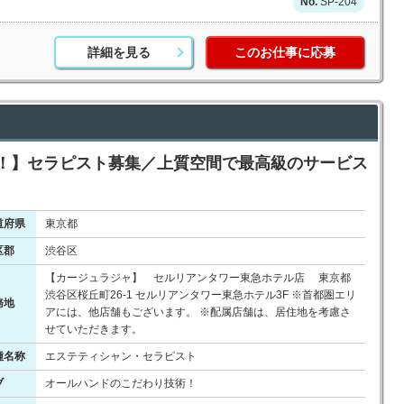
SP-204
詳細を見る
このお仕事に応募
用中！】セラピスト募集／上質空間で最高級のサービス
道府県
東京都
区郡
渋谷区
【カージュラジャ】 セルリアンタワー東急ホテル店 東京都
渋谷区桜丘町26-1 セルリアンタワー東急ホテル3F ※首都圏エリ
務地
アには、他店舗もございます。 ※配属店舗は、居住地を考慮さ
せていただきます。
種名称
エステティシャン・セラピスト
ブ
オールハンドのこだわり技術！