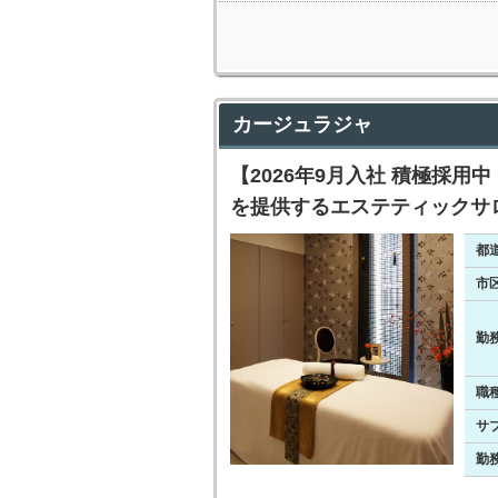
カージュラジャ
【2026年9月入社 積極採
を提供するエステティックサ
都
市
勤
職
サ
勤