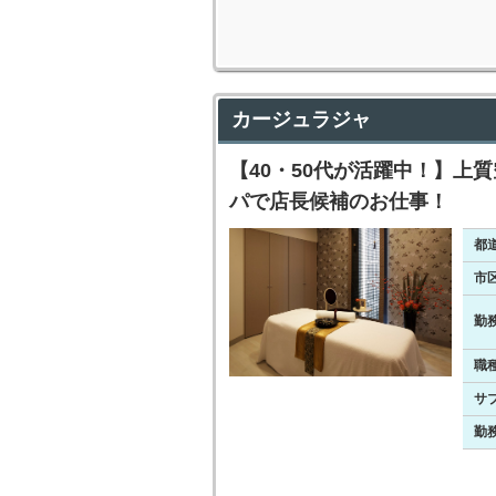
カージュラジャ
【40・50代が活躍中！】上
パで店長候補のお仕事！
都
市
勤
職
サ
勤