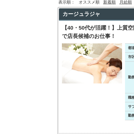
表示順：
オススメ順
新着順
月給順
カージュラジャ
【40・50代が活躍！】上質
で店長候補のお仕事！
都
市
勤
職
サ
勤