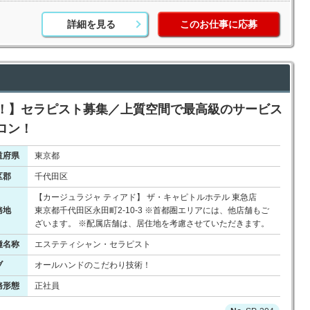
詳細を見る
このお仕事に応募
用中！】セラピスト募集／上質空間で最高級のサービス
ロン！
道府県
東京都
区郡
千代田区
【カージュラジャ ティアド】 ザ・キャピトルホテル 東急店
務地
東京都千代田区永田町2-10-3 ※首都圏エリアには、他店舗もご
ざいます。 ※配属店舗は、居住地を考慮させていただきます。
種名称
エステティシャン・セラピスト
ブ
オールハンドのこだわり技術！
務形態
正社員