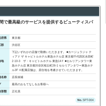
空間で最高級のサービスを提供するビューティスパ
道府県
東京都
区郡
渋谷区
下記いずれかの店舗で勤務いただきます。 ■カージュラジャ テ
ィアド ザ キャピトルホテル東急ホテル店 東京都千代田区永田町
務地
2-10-3 ザ・キャピトルホテル 東急14Ｆ ■セルリアンタワー東
急ホテル店 東京都渋谷区桜丘町26-1 セルリアンタワー東急ホテ
ル3F ※配属店舗は、居住地を考慮させていただきます。
種名称
店長候補
ブ
最高のおもてなしをお客様へ
務形態
正社員
SPT-004