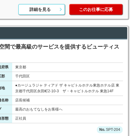
詳細を見る
このお仕事に応募
質空間で最高級のサービスを提供するビューティス
道府県
東京都
区郡
千代田区
●カージュラジャ ティアド ザ キャピトルホテル東急ホテル店 東
務地
京都千代田区永田町2-10-3 ザ・キャピトルホテル 東急14F
種名称
店長候補
ブ
最高のおもてなしをお客様へ
務形態
正社員
SPT-204