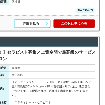
務形態
正社員
SP-203
詳細を見る
このお仕事に応募
用中！】セラピスト募集／上質空間で最高級のサービス
ロン！
道府県
東京都
区郡
世田谷区
【カージュラジャ】 二子玉川店 東京都世田谷区玉川2-27-8
玉川高島屋SCケヤキコート2F ※首都圏エリアには、他店舗も
務地
ございます。 ※配属店舗は、居住地を考慮させていただきま
す。
種名称
エステティシャン・セラピスト