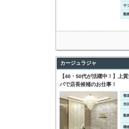
サ
勤
カージュラジャ
【40・50代が活躍中！】上
パで店長候補のお仕事！
都
市
勤
職