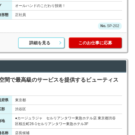
ブ
オールハンドのこだわり技術！
務形態
正社員
SP-202
詳細を見る
このお仕事に応募
質空間で最高級のサービスを提供するビューティス
道府県
東京都
区郡
渋谷区
●カージュラジャ セルリアンタワー東急ホテル店 東京都渋谷
務地
区桜丘町26-1セルリアンタワー東急ホテル3F
種名称
店長候補