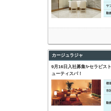
サ
勤
カージュラジャ
9月16日入社募集✨セラピ
ューティスパ！
都
市
勤