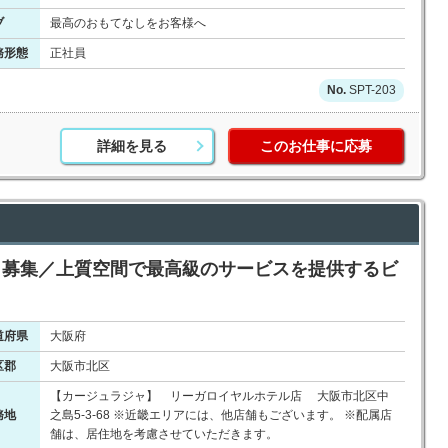
ブ
最高のおもてなしをお客様へ
務形態
正社員
SPT-203
詳細を見る
このお仕事に応募
スト募集／上質空間で最高級のサービスを提供するビ
道府県
大阪府
区郡
大阪市北区
【カージュラジャ】 リーガロイヤルホテル店 大阪市北区中
務地
之島5-3-68 ※近畿エリアには、他店舗もございます。 ※配属店
舗は、居住地を考慮させていただきます。