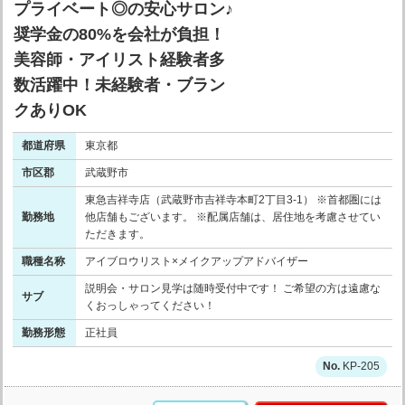
プライベート◎の安心サロン♪
奨学金の80%を会社が負担！
美容師・アイリスト経験者多
数活躍中！未経験者・ブラン
クありOK
都道府県
東京都
市区郡
武蔵野市
東急吉祥寺店（武蔵野市吉祥寺本町2丁目3-1） ※首都圏には
勤務地
他店舗もございます。 ※配属店舗は、居住地を考慮させてい
ただきます。
職種名称
アイブロウリスト×メイクアップアドバイザー
説明会・サロン見学は随時受付中です！ ご希望の方は遠慮な
サブ
くおっしゃってください！
勤務形態
正社員
KP-205