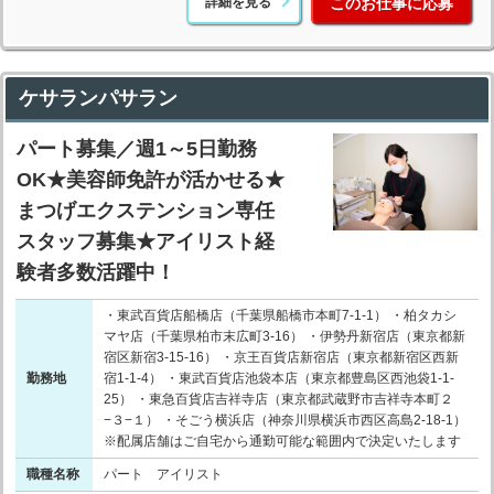
詳細を見る
このお仕事に応募
ケサランパサラン
パート募集／週1～5日勤務
OK★美容師免許が活かせる★
まつげエクステンション専任
スタッフ募集★アイリスト経
験者多数活躍中！
・東武百貨店船橋店（千葉県船橋市本町7-1-1） ・柏タカシ
マヤ店（千葉県柏市末広町3-16） ・伊勢丹新宿店（東京都新
宿区新宿3-15-16） ・京王百貨店新宿店（東京都新宿区西新
勤務地
宿1-1-4） ・東武百貨店池袋本店（東京都豊島区西池袋1-1-
25） ・東急百貨店吉祥寺店（東京都武蔵野市吉祥寺本町２
−３−１） ・そごう横浜店（神奈川県横浜市西区高島2-18-1）
※配属店舗はご自宅から通勤可能な範囲内で決定いたします
職種名称
パート アイリスト