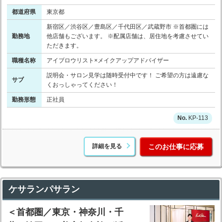
都道府県
東京都
新宿区／渋谷区／豊島区／千代田区／武蔵野市 ※首都圏には
勤務地
他店舗もございます。 ※配属店舗は、居住地を考慮させてい
ただきます。
職種名称
アイブロウリスト×メイクアップアドバイザー
説明会・サロン見学は随時受付中です！ ご希望の方は遠慮な
サブ
くおっしゃってください！
勤務形態
正社員
KP-113
詳細を見る
このお仕事に応募
ケサランパサラン
＜首都圏／東京・神奈川・千