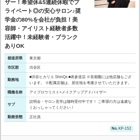
ザー！希望休&5連続休暇でプ
ライベート◎の安心サロン♪奨
学金の80%を会社が負担！美
容師・アイリスト経験者多数
活躍中！未経験者・ブランク
ありOK
都道府県
東京都
市区郡
渋谷区
■渋谷ヒカリエ ShinQs ■表参道店 ※首都圏には他店舗もござ
勤務地
います。 ※配属店舗は、居住地を考慮させていただきます。
職種名称
アイブロウリスト×メイクアップアドバイザー
説明会・サロン見学は随時受付中です！ ご希望の方は遠慮な
サブ
くおっしゃってください！
勤務形態
正社員
KP-152