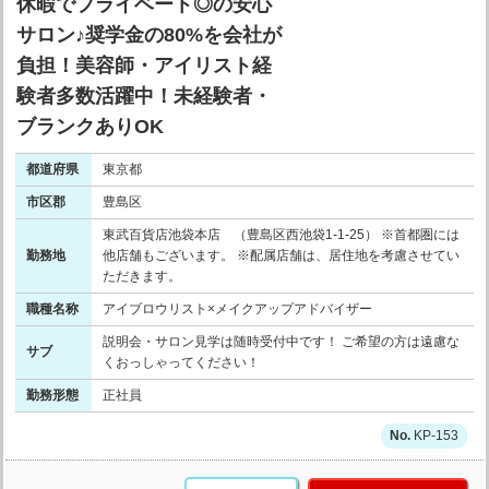
休暇でプライベート◎の安心
サロン♪奨学金の80%を会社が
負担！美容師・アイリスト経
験者多数活躍中！未経験者・
ブランクありOK
都道府県
東京都
市区郡
豊島区
東武百貨店池袋本店 （豊島区西池袋1-1-25） ※首都圏には
勤務地
他店舗もございます。 ※配属店舗は、居住地を考慮させてい
ただきます。
職種名称
アイブロウリスト×メイクアップアドバイザー
説明会・サロン見学は随時受付中です！ ご希望の方は遠慮な
サブ
くおっしゃってください！
勤務形態
正社員
KP-153