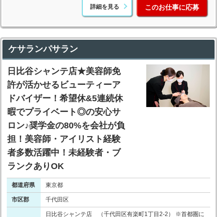
詳細を見る
このお仕事に応募
ケサランパサラン
日比谷シャンテ店★美容師免
許が活かせるビューティーア
ドバイザー！希望休&5連続休
暇でプライベート◎の安心サ
ロン♪奨学金の80%を会社が負
担！美容師・アイリスト経験
者多数活躍中！未経験者・ブ
ランクありOK
都道府県
東京都
市区郡
千代田区
日比谷シャンテ店 （千代田区有楽町1丁目2-2） ※首都圏に