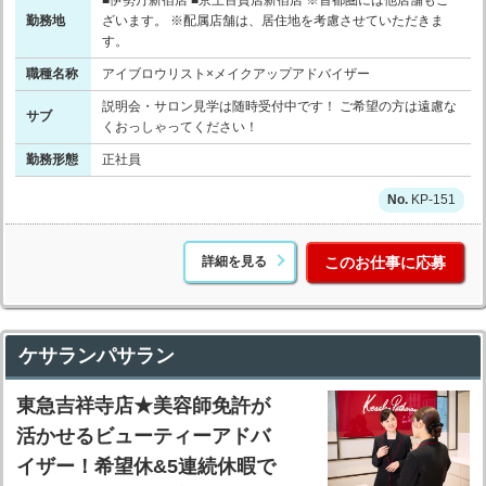
■伊勢丹新宿店 ■京王百貨店新宿店 ※首都圏には他店舗もご
勤務地
ざいます。 ※配属店舗は、居住地を考慮させていただきま
す。
職種名称
アイブロウリスト×メイクアップアドバイザー
説明会・サロン見学は随時受付中です！ ご希望の方は遠慮な
サブ
くおっしゃってください！
勤務形態
正社員
KP-151
詳細を見る
このお仕事に応募
ケサランパサラン
東急吉祥寺店★美容師免許が
活かせるビューティーアドバ
イザー！希望休&5連続休暇で