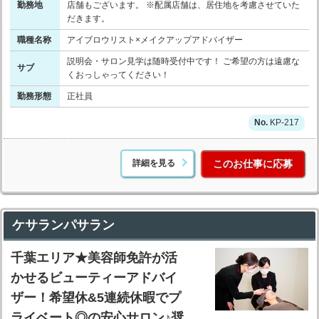
勤務地
店舗もございます。 ※配属店舗は、居住地を考慮させていた
だきます。
職種名称
アイブロウリスト×メイクアップアドバイザー
説明会・サロン見学は随時受付中です！ ご希望の方は遠慮な
サブ
くおっしゃってください！
勤務形態
正社員
KP-217
詳細を見る
このお仕事に応募
ケサランパサラン
千葉エリア★美容師免許が活
かせるビューティーアドバイ
ザー！希望休&5連続休暇でプ
ライベート◎の安心サロン♪奨