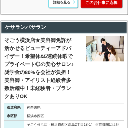
詳細を見る
このお仕事に応募
ケサランパサラン
そごう横浜店★美容師免許が
活かせるビューティーアドバ
イザー！希望休&5連続休暇で
プライベート◎の安心サロン♪
奨学金の80%を会社が負担！
美容師・アイリスト経験者多
数活躍中！未経験者・ブラン
クありOK
都道府県
神奈川県
市区郡
横浜市西区
そごう横浜店（横浜市西区高島2丁目18-1） ※首都圏には他