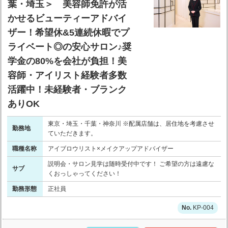
葉・埼玉＞ 美容師免許が活
かせるビューティーアドバイ
ザー！希望休&5連続休暇でプ
ライベート◎の安心サロン♪奨
学金の80%を会社が負担！美
容師・アイリスト経験者多数
活躍中！未経験者・ブランク
ありOK
東京・埼玉・千葉・神奈川 ※配属店舗は、居住地を考慮させ
勤務地
ていただきます。
職種名称
アイブロウリスト×メイクアップアドバイザー
説明会・サロン見学は随時受付中です！ ご希望の方は遠慮な
サブ
くおっしゃってください！
勤務形態
正社員
KP-004