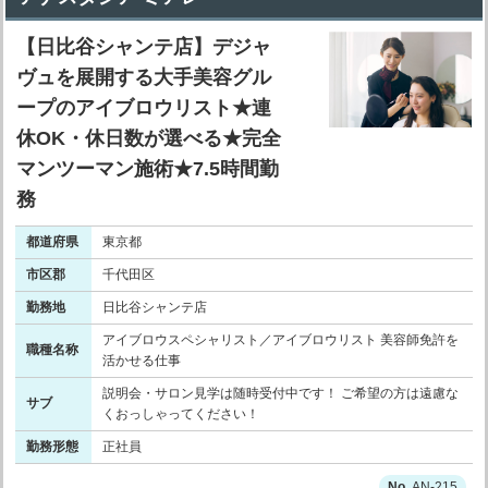
【日比谷シャンテ店】デジャ
ヴュを展開する大手美容グル
ープのアイブロウリスト★連
休OK・休日数が選べる★完全
マンツーマン施術★7.5時間勤
務
都道府県
東京都
市区郡
千代田区
勤務地
日比谷シャンテ店
アイブロウスペシャリスト／アイブロウリスト 美容師免許を
職種名称
活かせる仕事
説明会・サロン見学は随時受付中です！ ご希望の方は遠慮な
サブ
くおっしゃってください！
勤務形態
正社員
AN-215