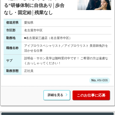
る”研修体制に自信あり│歩合
なし・固定給│残業なし
都道府県
愛知県
市区郡
名古屋市中区
勤務地
■名古屋栄三越店（名古屋市中区）
アイブロウスペシャリスト／アイブロウリスト 美容師免許を
職種名称
活かせる仕事
説明会・サロン見学は随時受付中です！ ご希望の方は遠慮な
サブ
くおっしゃってください！
勤務形態
正社員
AN-006
詳細を見る
このお仕事に応募