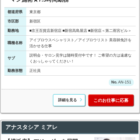
都道府県
東京都
市区郡
新宿区
勤務地
■京王百貨店新宿店 ■新宿高島屋店 ■新宿店＜第二雨宮ビル＞
アイブロウスペシャリスト／アイブロウリスト 美容師免許を
職種名称
活かせる仕事
説明会・サロン見学は随時受付中です！ ご希望の方は遠慮な
サブ
くおっしゃってください！
勤務形態
正社員
AN-151
詳細を見る
このお仕事に応募
アナスタシア ミアレ