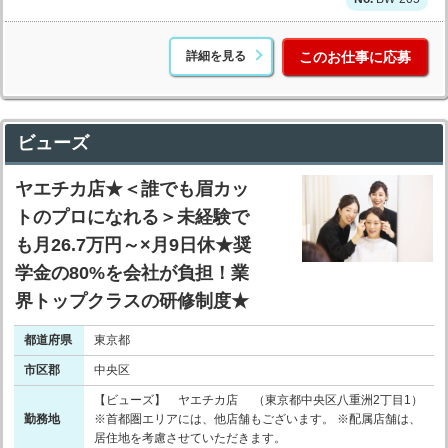
詳細を見る
このお仕事に応募
ビューズ
ヤエチカ店★＜誰でも眉カッ
トのプロになれる＞未経験で
も月26.7万円～×月9日休★奨
学金の80%を会社が負担！業
界トップクラスの研修制度★
都道府県
東京都
市区郡
中央区
【ビューズ】 ヤエチカ店 （東京都中央区八重洲2丁目1）
勤務地
※首都圏エリアには、他店舗もございます。 ※配属店舗は、
居住地を考慮させていただきます。