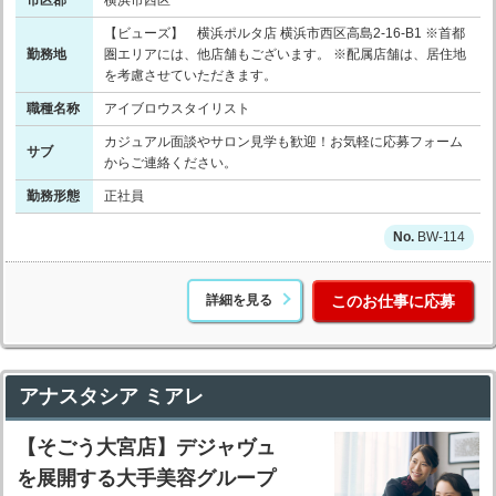
市区郡
横浜市西区
【ビューズ】 横浜ポルタ店 横浜市西区高島2-16-B1 ※首都
勤務地
圏エリアには、他店舗もございます。 ※配属店舗は、居住地
を考慮させていただきます。
職種名称
アイブロウスタイリスト
カジュアル面談やサロン見学も歓迎！お気軽に応募フォーム
サブ
からご連絡ください。
勤務形態
正社員
BW-114
詳細を見る
このお仕事に応募
アナスタシア ミアレ
【そごう大宮店】デジャヴュ
を展開する大手美容グループ