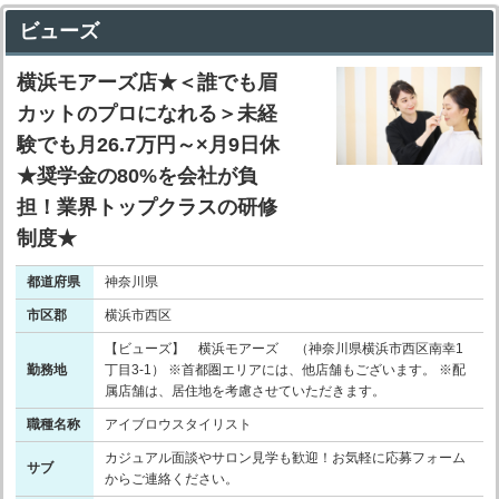
ビューズ
横浜モアーズ店★＜誰でも眉
カットのプロになれる＞未経
験でも月26.7万円～×月9日休
★奨学金の80%を会社が負
担！業界トップクラスの研修
制度★
都道府県
神奈川県
市区郡
横浜市西区
【ビューズ】 横浜モアーズ （神奈川県横浜市西区南幸1
勤務地
丁目3-1） ※首都圏エリアには、他店舗もございます。 ※配
属店舗は、居住地を考慮させていただきます。
職種名称
アイブロウスタイリスト
カジュアル面談やサロン見学も歓迎！お気軽に応募フォーム
サブ
からご連絡ください。