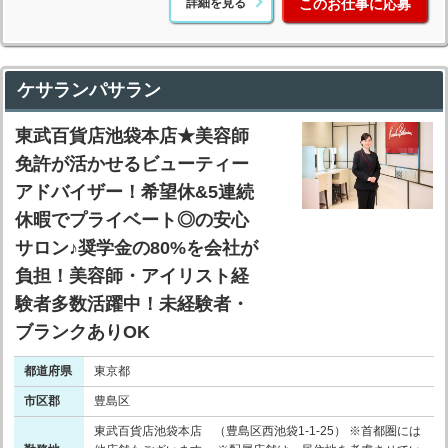
詳細を見る
このお仕事に応募
ケサランパサラン
東武百貨店池袋本店★美容師
免許が活かせるビューティー
アドバイザー！希望休&5連続
休暇でプライベート◎の安心
サロン♪奨学金の80%を会社が
負担！美容師・アイリスト経
験者多数活躍中！未経験者・
ブランクありOK
都道府県
東京都
市区郡
豊島区
東武百貨店池袋本店 （豊島区西池袋1-1-25） ※首都圏には