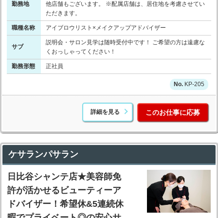
勤務地
他店舗もございます。 ※配属店舗は、居住地を考慮させてい
ただきます。
職種名称
アイブロウリスト×メイクアップアドバイザー
説明会・サロン見学は随時受付中です！ ご希望の方は遠慮な
サブ
くおっしゃってください！
勤務形態
正社員
KP-205
詳細を見る
このお仕事に応募
ケサランパサラン
日比谷シャンテ店★美容師免
許が活かせるビューティーア
ドバイザー！希望休&5連続休
暇でプライベート◎の安心サ