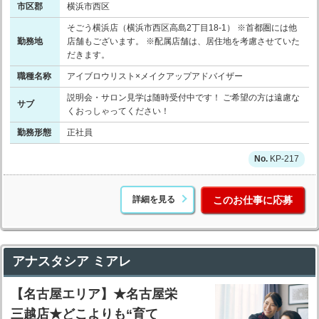
市区郡
横浜市西区
そごう横浜店（横浜市西区高島2丁目18-1） ※首都圏には他
勤務地
店舗もございます。 ※配属店舗は、居住地を考慮させていた
だきます。
職種名称
アイブロウリスト×メイクアップアドバイザー
説明会・サロン見学は随時受付中です！ ご希望の方は遠慮な
サブ
くおっしゃってください！
勤務形態
正社員
KP-217
詳細を見る
このお仕事に応募
アナスタシア ミアレ
【名古屋エリア】★名古屋栄
三越店★どこよりも“育て