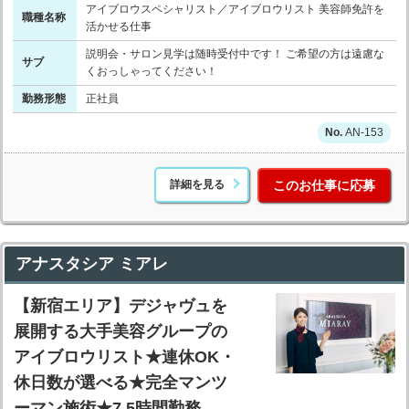
アイブロウスペシャリスト／アイブロウリスト 美容師免許を
職種名称
活かせる仕事
説明会・サロン見学は随時受付中です！ ご希望の方は遠慮な
サブ
くおっしゃってください！
勤務形態
正社員
AN-153
詳細を見る
このお仕事に応募
アナスタシア ミアレ
【新宿エリア】デジャヴュを
展開する大手美容グループの
アイブロウリスト★連休OK・
休日数が選べる★完全マンツ
ーマン施術★7.5時間勤務