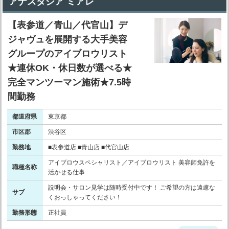
アナスタシア ミアレ
【表参道／青山／代官山】デ
ジャヴュを展開する大手美容
グループのアイブロウリスト
★連休OK・休日数が選べる★
完全マンツーマン施術★7.5時
間勤務
都道府県
東京都
市区郡
渋谷区
勤務地
■表参道店 ■青山店 ■代官山店
アイブロウスペシャリスト／アイブロウリスト 美容師免許を
職種名称
活かせる仕事
説明会・サロン見学は随時受付中です！ ご希望の方は遠慮な
サブ
くおっしゃってください！
勤務形態
正社員