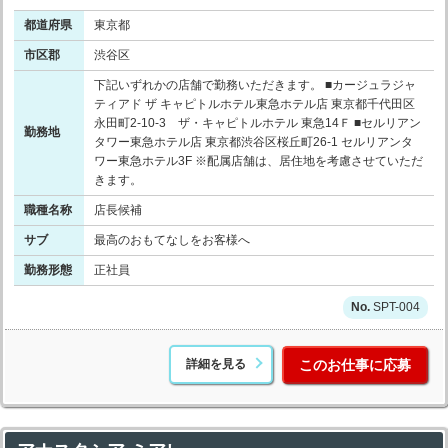
都道府県
東京都
市区郡
渋谷区
下記いずれかの店舗で勤務いただきます。 ■カージュラジャ
ティアド ザ キャピトルホテル東急ホテル店 東京都千代田区
永田町2-10-3 ザ・キャピトルホテル 東急14Ｆ ■セルリアン
勤務地
タワー東急ホテル店 東京都渋谷区桜丘町26-1 セルリアンタ
ワー東急ホテル3F ※配属店舗は、居住地を考慮させていただ
きます。
職種名称
店長候補
サブ
最高のおもてなしをお客様へ
勤務形態
正社員
SPT-004
詳細を見る
このお仕事に応募