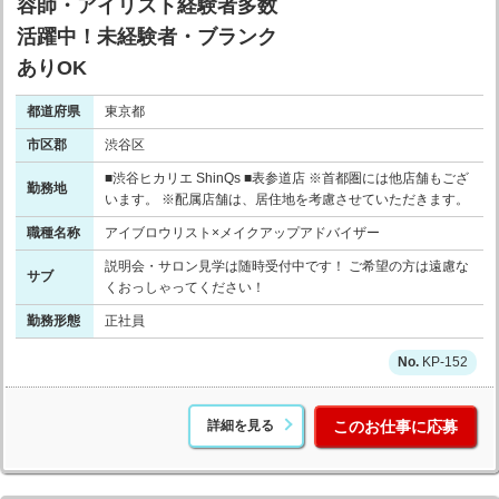
容師・アイリスト経験者多数
活躍中！未経験者・ブランク
ありOK
都道府県
東京都
市区郡
渋谷区
■渋谷ヒカリエ ShinQs ■表参道店 ※首都圏には他店舗もござ
勤務地
います。 ※配属店舗は、居住地を考慮させていただきます。
職種名称
アイブロウリスト×メイクアップアドバイザー
説明会・サロン見学は随時受付中です！ ご希望の方は遠慮な
サブ
くおっしゃってください！
勤務形態
正社員
KP-152
詳細を見る
このお仕事に応募