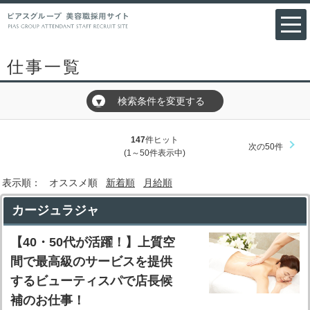
仕事一覧
検索条件を変更する
▼
147
件ヒット
次の50件
(1～50件表示中)
表示順：
オススメ順
新着順
月給順
カージュラジャ
【40・50代が活躍！】上質空
間で最高級のサービスを提供
するビューティスパで店長候
補のお仕事！