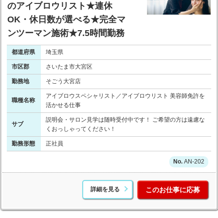
のアイブロウリスト★連休
OK・休日数が選べる★完全マ
ンツーマン施術★7.5時間勤務
都道府県
埼玉県
市区郡
さいたま市大宮区
勤務地
そごう大宮店
アイブロウスペシャリスト／アイブロウリスト 美容師免許を
職種名称
活かせる仕事
説明会・サロン見学は随時受付中です！ ご希望の方は遠慮な
サブ
くおっしゃってください！
勤務形態
正社員
AN-202
詳細を見る
このお仕事に応募