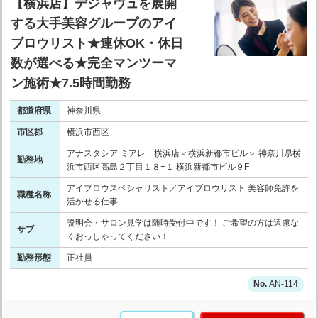
【横浜店】デジャヴュを展開
する大手美容グループのアイ
ブロウリスト★連休OK・休日
数が選べる★完全マンツーマ
ン施術★7.5時間勤務
都道府県
神奈川県
市区郡
横浜市西区
アナスタシア ミアレ 横浜店＜横浜新都市ビル＞ 神奈川県横
勤務地
浜市西区高島２丁目１８−１ 横浜新都市ビル９F
アイブロウスペシャリスト／アイブロウリスト 美容師免許を
職種名称
活かせる仕事
説明会・サロン見学は随時受付中です！ ご希望の方は遠慮な
サブ
くおっしゃってください！
勤務形態
正社員
AN-114