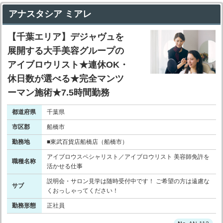
アナスタシア ミアレ
【千葉エリア】デジャヴュを
展開する大手美容グループの
アイブロウリスト★連休OK・
休日数が選べる★完全マンツ
ーマン施術★7.5時間勤務
都道府県
千葉県
市区郡
船橋市
勤務地
■東武百貨店船橋店（船橋市）
アイブロウスペシャリスト／アイブロウリスト 美容師免許を
職種名称
活かせる仕事
説明会・サロン見学は随時受付中です！ ご希望の方は遠慮な
サブ
くおっしゃってください！
勤務形態
正社員