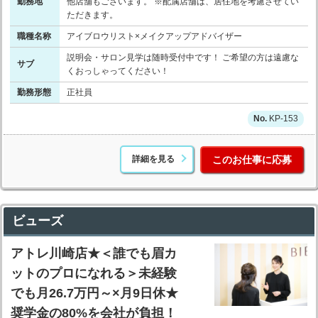
勤務地
他店舗もございます。 ※配属店舗は、居住地を考慮させてい
ただきます。
職種名称
アイブロウリスト×メイクアップアドバイザー
説明会・サロン見学は随時受付中です！ ご希望の方は遠慮な
サブ
くおっしゃってください！
勤務形態
正社員
KP-153
詳細を見る
このお仕事に応募
ビューズ
アトレ川崎店★＜誰でも眉カ
ットのプロになれる＞未経験
でも月26.7万円～×月9日休★
奨学金の80%を会社が負担！