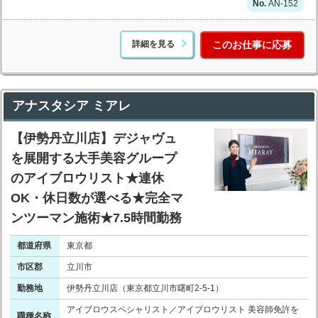
AN-152
詳細を見る
このお仕事に応募
アナスタシア ミアレ
【伊勢丹立川店】デジャヴュ
を展開する大手美容グループ
のアイブロウリスト★連休
OK・休日数が選べる★完全マ
ンツーマン施術★7.5時間勤務
都道府県
東京都
市区郡
立川市
勤務地
伊勢丹立川店（東京都立川市曙町2-5-1）
アイブロウスペシャリスト／アイブロウリスト 美容師免許を
職種名称