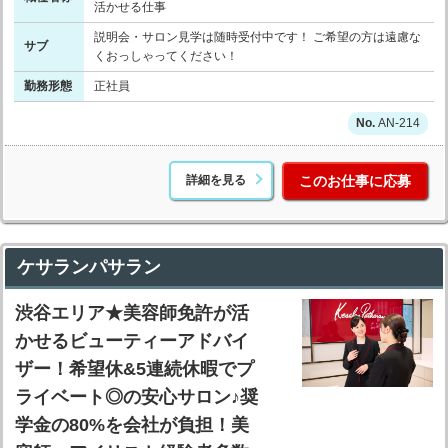
活かせる仕事
説明会・サロン見学は随時受付中です！ ご希望の方は遠慮な
サブ
くおっしゃってください！
勤務形態
正社員
AN-214
詳細を見る
このお仕事に応募
ケサランパサラン
渋谷エリア★美容師免許が活
かせるビューティーアドバイ
ザー！希望休&5連続休暇でプ
ライベート◎の安心サロン♪奨
学金の80%を会社が負担！美