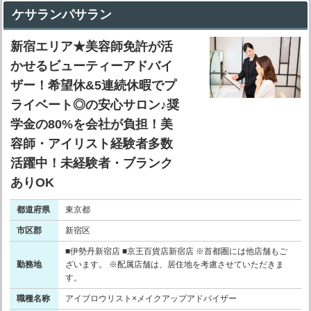
ケサランパサラン
新宿エリア★美容師免許が活
かせるビューティーアドバイ
ザー！希望休&5連続休暇でプ
ライベート◎の安心サロン♪奨
学金の80%を会社が負担！美
容師・アイリスト経験者多数
活躍中！未経験者・ブランク
ありOK
都道府県
東京都
市区郡
新宿区
■伊勢丹新宿店 ■京王百貨店新宿店 ※首都圏には他店舗もご
勤務地
ざいます。 ※配属店舗は、居住地を考慮させていただきま
す。
職種名称
アイブロウリスト×メイクアップアドバイザー