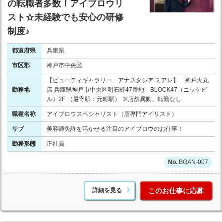
の転職者多数！アイブロウリ
スト☆未経験でも安心の研修
制度♪
都道府県
兵庫県
市区郡
神戸市中央区
【ビューティギャラリー アナスタシア ミアレ】 神戸大丸
勤務地
店 兵庫県神戸市中央区明石町47番地 BLOCK47（ニッケビ
ル）2F （最寄駅：元町駅） ※店舗異動、転勤なし
職種名称
アイブロウスペシャリスト（眉専門アイリスト）
サブ
美容師免許を活かせる注目のアイブロウのお仕事！
勤務形態
正社員
BGAN-007
詳細を見る
このお仕事に応募