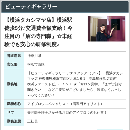
ビューティギャラリー
【横浜タカシマヤ店】横浜駅
徒歩5分♪交通費全額支給！今
注目の「眉の専門職」☆未経
験でも安心の研修制度♪
都道府県
神奈川県
市区郡
横浜市西区
【ビューティギャラリー アナスタシア ミアレ】 横浜タカシ
マヤ店 神奈川県横浜市西区北幸1-6-1 高島屋横浜店別館
勤務地
横浜ファーストビル １２Ｆ ★「サロン見学」「まずは話が
聞きたい！」などご要望がございましたら、遠慮なくおっし
ゃってください！
職種名称
アイブロウスペシャリスト（眉専門アイリスト）
サブ
美容師免許を活かせる注目のアイブロウのお仕事！
勤務形態
正社員