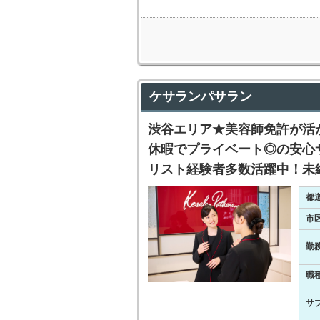
ケサランパサラン
渋谷エリア★美容師免許が活
休暇でプライベート◎の安心
リスト経験者多数活躍中！未
都
市
勤
職
サ