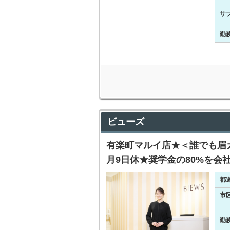
サ
勤
ビューズ
有楽町マルイ店★＜誰でも眉カ
月9日休★奨学金の80%を会
都
市
勤