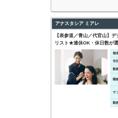
アナスタシア ミアレ
【表参道／青山／代官山】デ
リスト★連休OK・休日数が選
都
市
勤
職
サ
勤