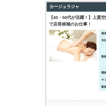
カージュラジャ
【40・50代が活躍！】上質
で店長候補のお仕事！
都
市
勤
職
サ
勤