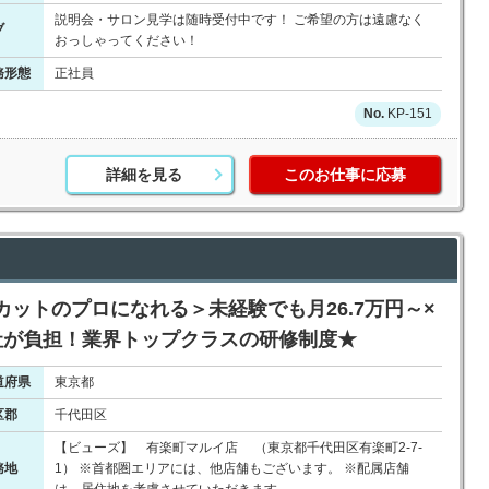
説明会・サロン見学は随時受付中です！ ご希望の方は遠慮なく
ブ
おっしゃってください！
務形態
正社員
KP-151
詳細を見る
このお仕事に応募
ットのプロになれる＞未経験でも月26.7万円～×
社が負担！業界トップクラスの研修制度★
道府県
東京都
区郡
千代田区
【ビューズ】 有楽町マルイ店 （東京都千代田区有楽町2-7-
務地
1） ※首都圏エリアには、他店舗もございます。 ※配属店舗