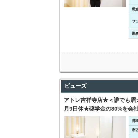
職
サ
勤
ビューズ
アトレ吉祥寺店★＜誰でも眉カ
月9日休★奨学金の80%を会
都
市