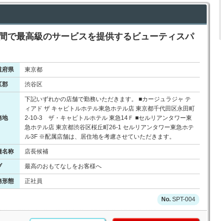
空間で最高級のサービスを提供するビューティスパ
道府県
東京都
区郡
渋谷区
下記いずれかの店舗で勤務いただきます。 ■カージュラジャ テ
ィアド ザ キャピトルホテル東急ホテル店 東京都千代田区永田町
務地
2-10-3 ザ・キャピトルホテル 東急14Ｆ ■セルリアンタワー東
急ホテル店 東京都渋谷区桜丘町26-1 セルリアンタワー東急ホテ
ル3F ※配属店舗は、居住地を考慮させていただきます。
種名称
店長候補
ブ
最高のおもてなしをお客様へ
務形態
正社員
SPT-004