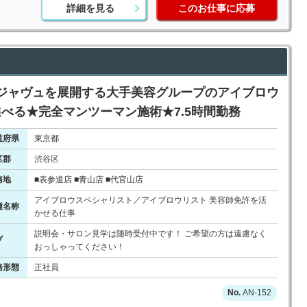
詳細を見る
このお仕事に応募
ジャヴュを展開する大手美容グループのアイブロウ
べる★完全マンツーマン施術★7.5時間勤務
道府県
東京都
区郡
渋谷区
務地
■表参道店 ■青山店 ■代官山店
アイブロウスペシャリスト／アイブロウリスト 美容師免許を活
種名称
かせる仕事
説明会・サロン見学は随時受付中です！ ご希望の方は遠慮なく
ブ
おっしゃってください！
務形態
正社員
AN-152