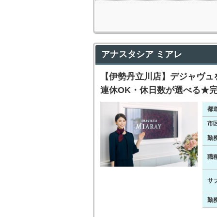
アナスタシア ミアレ
【伊勢丹立川店】デジャヴュ
連休OK・休日数が選べる★完
都
市
勤
職
サ
勤