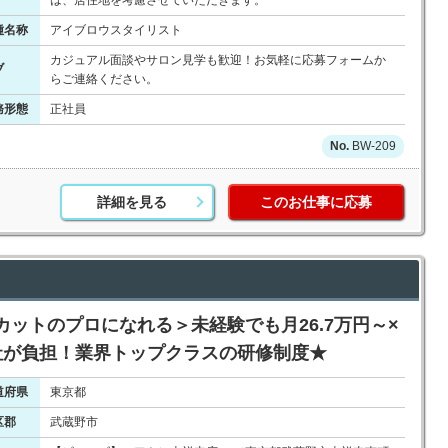
は、居住地を考慮させていただきます。
種名称
アイブロウスタイリスト
カジュアル面談やサロン見学も歓迎！お気軽に応募フォームか
ブ
らご連絡ください。
務形態
正社員
BW-209
詳細を見る
このお仕事に応募
ットのプロになれる＞未経験でも月26.7万円～×
社が負担！業界トップクラスの研修制度★
道府県
東京都
区郡
武蔵野市