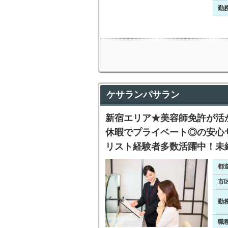
勤
ケサランパサラン
新宿エリア★美容師免許が活
休暇でプライベート◎の安心
リスト経験者多数活躍中！未
都
市
勤
職