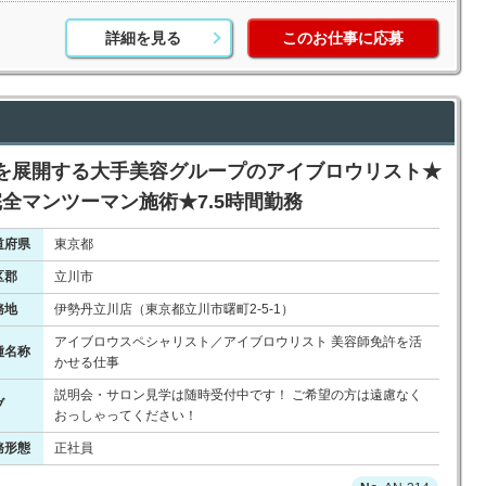
詳細を見る
このお仕事に応募
を展開する大手美容グループのアイブロウリスト★
全マンツーマン施術★7.5時間勤務
道府県
東京都
区郡
立川市
務地
伊勢丹立川店（東京都立川市曙町2-5-1）
アイブロウスペシャリスト／アイブロウリスト 美容師免許を活
種名称
かせる仕事
説明会・サロン見学は随時受付中です！ ご希望の方は遠慮なく
ブ
おっしゃってください！
務形態
正社員