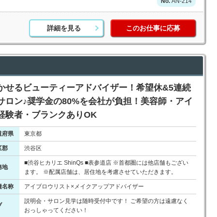
AN-214
詳細を見る
このお仕事に応募
かせるビューティーアドバイザー！希望休&5連続
サロン♪奨学金の80%を会社が負担！美容師・アイ
経験者・ブランクありOK
道府県
東京都
区郡
渋谷区
■渋谷ヒカリエ ShinQs ■表参道店 ※首都圏には他店舗もござい
務地
ます。 ※配属店舗は、居住地を考慮させていただきます。
種名称
アイブロウリスト×メイクアップアドバイザー
説明会・サロン見学は随時受付中です！ ご希望の方は遠慮なく
ブ
おっしゃってください！