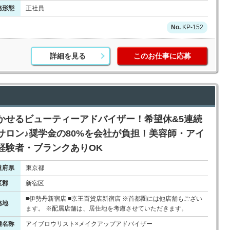
務形態
正社員
KP-152
詳細を見る
このお仕事に応募
かせるビューティーアドバイザー！希望休&5連続
サロン♪奨学金の80%を会社が負担！美容師・アイ
経験者・ブランクありOK
道府県
東京都
区郡
新宿区
■伊勢丹新宿店 ■京王百貨店新宿店 ※首都圏には他店舗もござい
務地
ます。 ※配属店舗は、居住地を考慮させていただきます。
種名称
アイブロウリスト×メイクアップアドバイザー