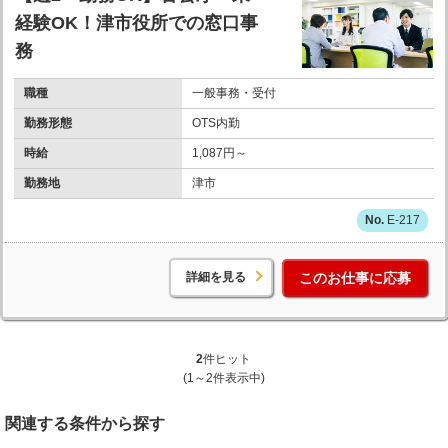
経験OK！津市役所での窓口事
務
職種
一般事務・受付
勤務形態
OTS内勤
時給
1,087円～
勤務地
津市
E-217
詳細を見る
このお仕事に応募
2
件ヒット
(1～2件表示中)
関連する条件から探す