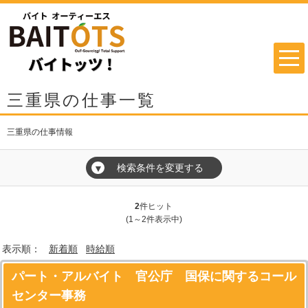
三重県の仕事一覧
三重県の仕事情報
検索条件を変更する
▼
2
件ヒット
(1～2件表示中)
表示順：
新着順
時給順
パート・アルバイト 官公庁 国保に関するコール
センター事務