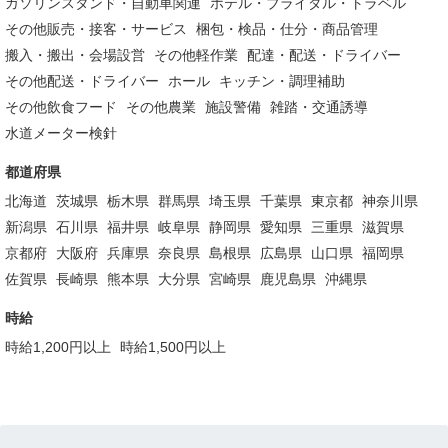
ガソリンスタンド・自動車関連
ホテル・ブライダル・トラベル
その他販売・接客・サービス
梱包・検品・仕分・商品管理
搬入・搬出・会場設営
その他軽作業
配達・配送・ドライバー
その他配送・ドライバー
ホール
キッチン・調理補助
その他飲食フード
その他農業
施設警備
雑踏・交通誘導
水道メーター検針
都道府県
北海道
茨城県
栃木県
群馬県
埼玉県
千葉県
東京都
神奈川県
新潟県
石川県
福井県
岐阜県
静岡県
愛知県
三重県
滋賀県
京都府
大阪府
兵庫県
奈良県
島根県
広島県
山口県
福岡県
佐賀県
長崎県
熊本県
大分県
宮崎県
鹿児島県
沖縄県
時給
時給1,200円以上
時給1,500円以上