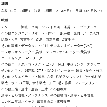
期間
単発（1日～1週間）
短期（1週間～2、3か月）
長期（3か月以上）
職種
アンケート・調査・企画
イベント企画・運営
SE・プログラマ
その他エンジニア・サポート・保守
一般事務・受付
データ入力
総務・人事
営業事務
貿易・国際事務
英文事務
その他事務・データ入力・受付
テレホンオペレーター(受信)
テレホンオペレーター(発信)
テレホンオペレーター(受発信)
コールセンターSV・リーダー
その他コール系・コンタクトセンター関連
事務センタースタッフ
その他オフィス関連職
DTP・CADオペレーター
編集・制作・校正
その他クリエイティブ・編集
営業
営業アシスタント
その他営業
製造・ライン(工業)
食品製造・加工
構内作業・フォークリフト
その他工場・倉庫・建築・土木
その他教育
清掃・ビル管理・メンテナンス
その他警備・清掃・ビル管理
コンビニ店舗スタッフ
家電量販店・携帯販売