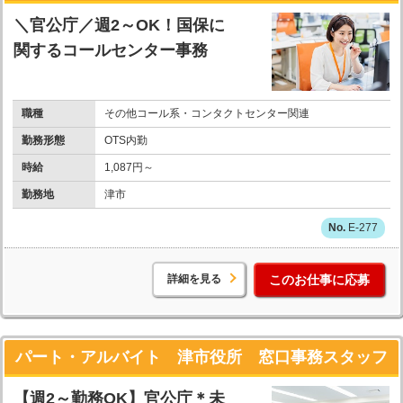
＼官公庁／週2～OK！国保に
関するコールセンター事務
職種
その他コール系・コンタクトセンター関連
勤務形態
OTS内勤
時給
1,087円～
勤務地
津市
E-277
詳細を見る
このお仕事に応募
パート・アルバイト 津市役所 窓口事務スタッフ
【週2～勤務OK】官公庁＊未