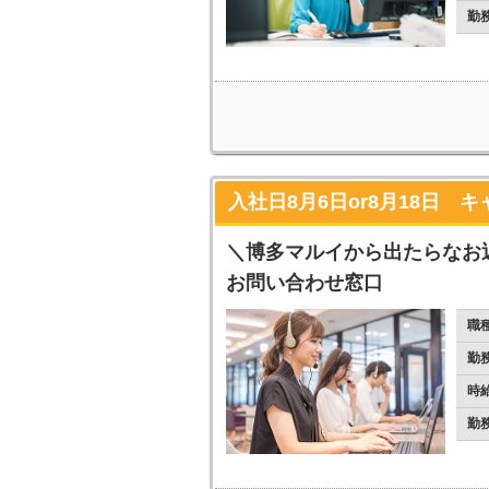
勤
入社日8月6日or8月18日
＼博多マルイから出たらなお
お問い合わせ窓口
職
勤
時
勤