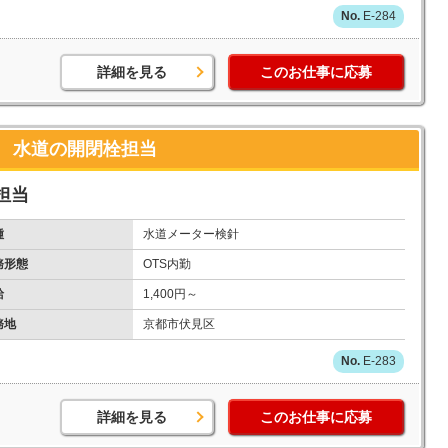
E-284
詳細を見る
このお仕事に応募
 水道の開閉栓担当
担当
種
水道メーター検針
務形態
OTS内勤
給
1,400円～
務地
京都市伏見区
E-283
詳細を見る
このお仕事に応募