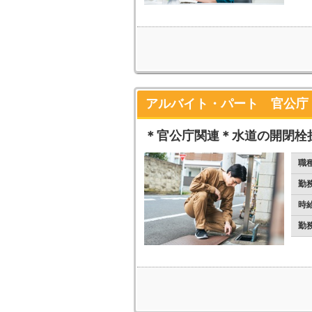
アルバイト・パート 官公庁
＊官公庁関連＊水道の開閉栓
職
勤
時
勤