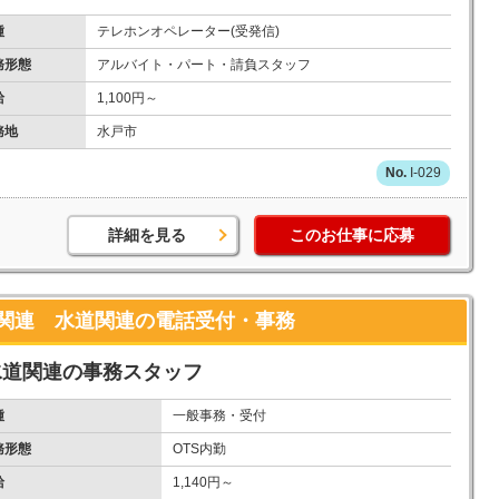
種
テレホンオペレーター(受発信)
務形態
アルバイト・パート・請負スタッフ
給
1,100円～
務地
水戸市
I-029
詳細を見る
このお仕事に応募
関連 水道関連の電話受付・事務
水道関連の事務スタッフ
種
一般事務・受付
務形態
OTS内勤
給
1,140円～