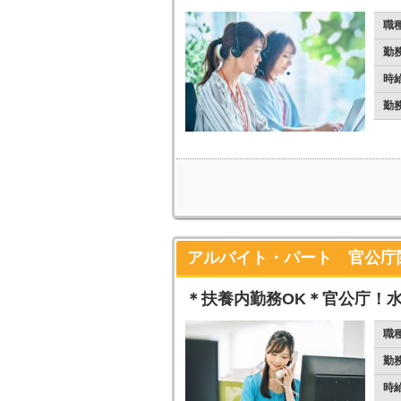
職
勤
時
勤
アルバイト・パート 官公庁
＊扶養内勤務OK＊官公庁！
職
勤
時