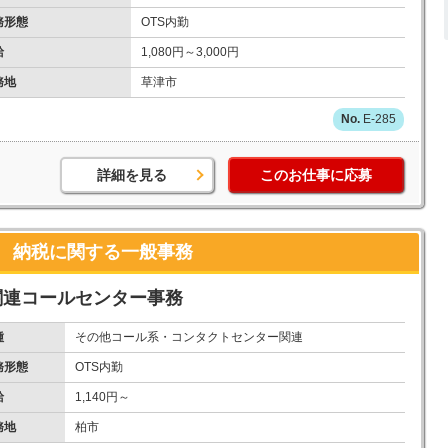
務形態
OTS内勤
給
1,080円～3,000円
務地
草津市
E-285
詳細を見る
このお仕事に応募
 納税に関する一般事務
関連コールセンター事務
種
その他コール系・コンタクトセンター関連
務形態
OTS内勤
給
1,140円～
務地
柏市