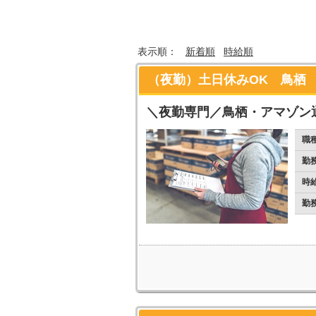
表示順：
新着順
時給順
（夜勤）土日休みOK 鳥栖
＼夜勤専門／鳥栖・アマゾン
職
勤
時
勤