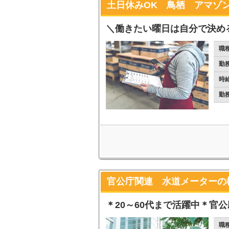
土日休みOK 鳥栖 アマゾ
＼働きたい曜日は自分で決め
職
勤
時
勤
官公庁関連 水道メーターの
＊20～60代まで活躍中＊官
職