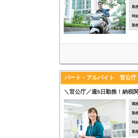
勤
時
勤
パート・アルバイト 官公庁
＼官公庁／週5日勤務！納税
職
勤
時
勤