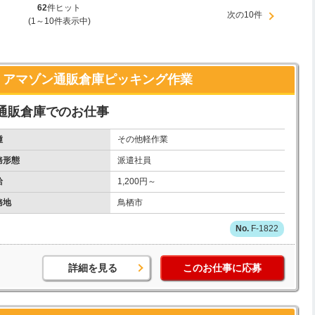
62
件ヒット
次の10件
(1～10件表示中)
 アマゾン通販倉庫ピッキング作業
通販倉庫でのお仕事
種
その他軽作業
務形態
派遣社員
給
1,200円～
務地
鳥栖市
F-1822
詳細を見る
このお仕事に応募