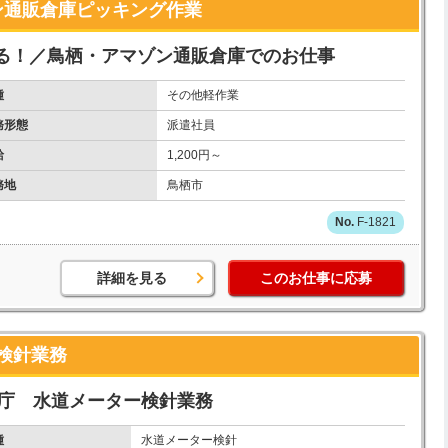
ン通販倉庫ピッキング作業
る！／鳥栖・アマゾン通販倉庫でのお仕事
種
その他軽作業
務形態
派遣社員
給
1,200円～
務地
鳥栖市
F-1821
詳細を見る
このお仕事に応募
検針業務
公庁 水道メーター検針業務
種
水道メーター検針