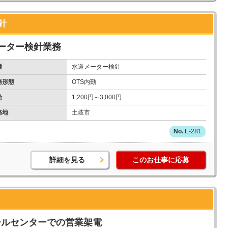
針
ーター検針業務
種
水道メーター検針
務形態
OTS内勤
給
1,200円～3,000円
務地
土岐市
E-281
詳細を見る
このお仕事に応募
ールセンターでの営業架電