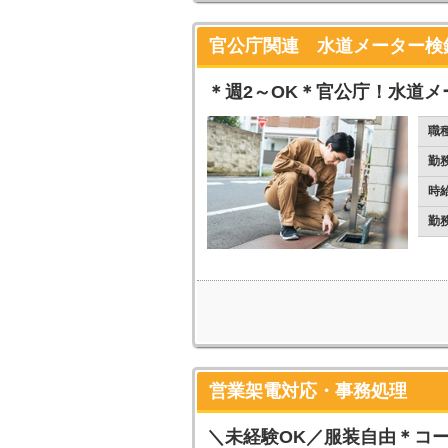
官公庁関連 水道メーター検
＊週2～OK＊官公庁！水道メ
職
勤
時
勤
営業架電対応・事務処理
＼未経験OK／服装自由＊コ