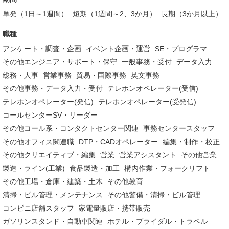
単発（1日～1週間）
短期（1週間～2、3か月）
長期（3か月以上）
職種
アンケート・調査・企画
イベント企画・運営
SE・プログラマ
その他エンジニア・サポート・保守
一般事務・受付
データ入力
総務・人事
営業事務
貿易・国際事務
英文事務
その他事務・データ入力・受付
テレホンオペレーター(受信)
テレホンオペレーター(発信)
テレホンオペレーター(受発信)
コールセンターSV・リーダー
その他コール系・コンタクトセンター関連
事務センタースタッフ
その他オフィス関連職
DTP・CADオペレーター
編集・制作・校正
その他クリエイティブ・編集
営業
営業アシスタント
その他営業
製造・ライン(工業)
食品製造・加工
構内作業・フォークリフト
その他工場・倉庫・建築・土木
その他教育
清掃・ビル管理・メンテナンス
その他警備・清掃・ビル管理
コンビニ店舗スタッフ
家電量販店・携帯販売
ガソリンスタンド・自動車関連
ホテル・ブライダル・トラベル