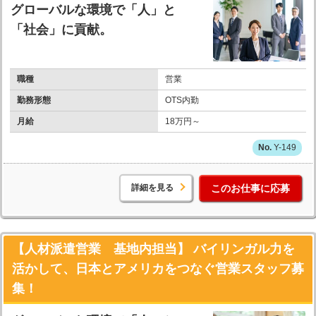
グローバルな環境で「人」と
「社会」に貢献。
職種
営業
勤務形態
OTS内勤
月給
18万円～
Y-149
詳細を見る
このお仕事に応募
【人材派遣営業 基地内担当】 バイリンガル力を
活かして、日本とアメリカをつなぐ営業スタッフ募
集！