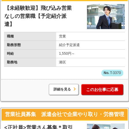
【未経験歓迎】飛び込み営業
なしの営業職【予定紹介派
遣】
職種
営業
勤務形態
紹介予定派遣
時給
1,550円～
勤務地
港区
T-3370
詳細を見る
このお仕事に応募
営業社員募集 派遣会社で企業やり取り・労務管理
<正社員>営業さん募集＊取引