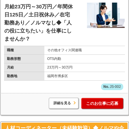
月給23万円～30万円／年間休
日125日／土日祝休み／在宅
勤務あり／ノルマなし◆「人
の役に立ちたい」を仕事にし
ませんか？
職種
その他オフィス関連職
勤務形態
OTS内勤
月給
23万円～30万円
勤務地
福岡市博多区
JS-002
詳細を見る
このお仕事に応募
人材コーディネーター（未経験歓迎）◆ノルマや企