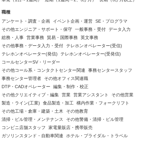
職種
アンケート・調査・企画
イベント企画・運営
SE・プログラマ
その他エンジニア・サポート・保守
一般事務・受付
データ入力
総務・人事
営業事務
貿易・国際事務
英文事務
その他事務・データ入力・受付
テレホンオペレーター(受信)
テレホンオペレーター(発信)
テレホンオペレーター(受発信)
コールセンターSV・リーダー
その他コール系・コンタクトセンター関連
事務センタースタッフ
事務センター管理者
その他オフィス関連職
DTP・CADオペレーター
編集・制作・校正
その他クリエイティブ・編集
営業
営業アシスタント
その他営業
製造・ライン(工業)
食品製造・加工
構内作業・フォークリフト
その他工場・倉庫・建築・土木
その他教育
清掃・ビル管理・メンテナンス
その他警備・清掃・ビル管理
コンビニ店舗スタッフ
家電量販店・携帯販売
ガソリンスタンド・自動車関連
ホテル・ブライダル・トラベル