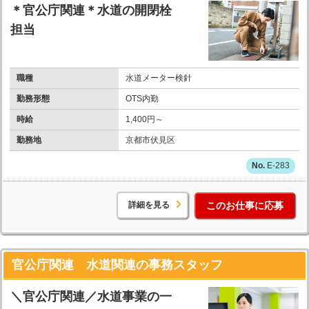
＊官公庁関連＊水道の開閉栓
担当
職種
水道メーター検針
勤務形態
OTS内勤
時給
1,400円～
勤務地
京都市伏見区
E-283
詳細を見る
このお仕事に応募
官公庁関連 水道関連の事務スタッフ
＼官公庁関連／水道事業の一