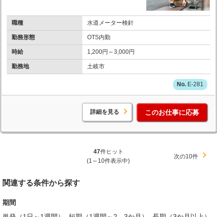
職種
水道メーター検針
勤務形態
OTS内勤
時給
1,200円～3,000円
勤務地
土岐市
E-281
詳細を見る
このお仕事に応募
47
件ヒット
次の10件
(1～10件表示中)
関連する条件から探す
期間
単発（1日～1週間）
短期（1週間～2、3か月）
長期（3か月以上）